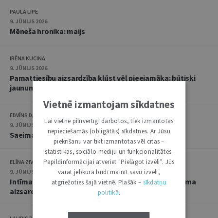
PAULA LIPE
9. JŪNIJS 2026
Mēneša hronika: maijs
IRĒNA KUCINA
9. JŪNIJS 2026
Pamattiesību aizsardzība kļūst vēl pieejamāka: būtiski
jaunumi Satversmes tiesā
Vietnē izmantojam sīkdatnes
EDVĪNS DANOVSKIS
Lai vietne pilnvērtīgi darbotos, tiek izmantotas
9. JŪNIJS 2026
nepieciešamās (obligātās) sīkdatnes. Ar Jūsu
Saeimas lēmumu juridiskais raksturojums
piekrišanu var tikt izmantotas vēl citas –
statistikas, sociālo mediju un funkcionalitātes.
Papildinformācijai atveriet "Pielāgot izvēli". Jūs
ELĪNA ZIVTIŅA
9. JŪNIJS 2026
varat jebkurā brīdī mainīt savu izvēli,
Intīma rakstura materiālu izplatīšana: starp privātuma
atgriežoties šajā vietnē. Plašāk –
sīkdatņu
aizsardzību un seksuālo autonomiju
politikā
.