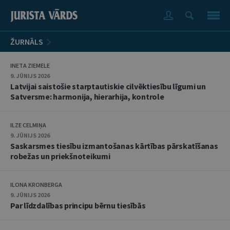
ŽURNĀLS
INETA ZIEMELE
9. JŪNIJS 2026
Latvijai saistošie starptautiskie cilvēktiesību līgumi un
Satversme: harmonija, hierarhija, kontrole
ILZE CELMIŅA
9. JŪNIJS 2026
Saskarsmes tiesību izmantošanas kārtības pārskatīšanas
robežas un priekšnoteikumi
ILONA KRONBERGA
9. JŪNIJS 2026
Par līdzdalības principu bērnu tiesībās