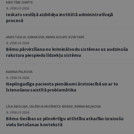
KRISTĪNE ZEMĪTE
9. JŪNIJS 2026
Ieskats sevišķā aizbildņa institūtā administratīvajā
procesā
ANASTASIJA JUMAKOVA, INDRA AIZUPE-DZINTARE
9. JŪNIJS 2026
Bērnu pārvirzīšana no kriminālsodu sistēmas uz audzinoša
rakstura piespiedu līdzekļu sistēmu
KARINA PALKOVA
9. JŪNIJS 2026
Nepilngadīga pacienta pienākumi ārstniecībā un ar to
īstenošanu saistītā problemātika
LĪGA ĀBOLIŅA, VALĒRIJA MUIŽNIECE-BRIEDE, RIMMA BEĻIKOVA
9. JŪNIJS 2026
Bērna tiesības uz pilnvērtīgu attīstību atkarību izraisošu
vielu lietošanas kontekstā