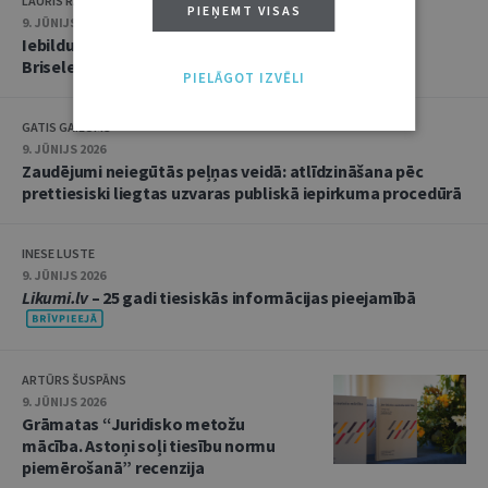
LAURIS RASNAČS
PIEŅEMT VISAS
9. JŪNIJS 2026
Iebildumu celšana pret automātisko eksekvatūru
Briseles Ia regulas ietvarā
PIELĀGOT IZVĒLI
GATIS GAILUMS
9. JŪNIJS 2026
Zaudējumi neiegūtās peļņas veidā: atlīdzināšana pēc
prettiesiski liegtas uzvaras publiskā iepirkuma procedūrā
INESE LUSTE
9. JŪNIJS 2026
Likumi.lv
– 25 gadi tiesiskās informācijas pieejamībā
ARTŪRS ŠUSPĀNS
9. JŪNIJS 2026
Grāmatas “Juridisko metožu
mācība. Astoņi soļi tiesību normu
piemērošanā” recenzija