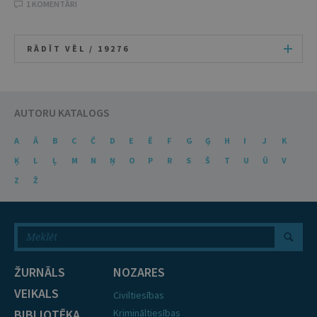
1 KOMENTĀRI
RĀDĪT VĒL /
19276
AUTORU KATALOGS
A
Ā
B
C
Č
D
E
Ē
F
G
Ģ
H
I
J
K
Ķ
L
Ļ
M
N
Ņ
O
P
R
S
Š
T
U
Ū
V
Z
Ž
ŽURNĀLS
NOZARES
VEIKALS
Civiltiesības
BIBLIOTĒKA
Krimināltiesības