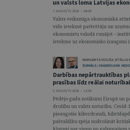
un valsts loma Latvijas eko
7. AUGUSTS 2026 • 08:00
Valsts veiksmīga ekonomiskā attīstī
vide ietekmē patērētāju un uzņēm
ekonomistu valodā runājot – institū
ietekme uz ekonomisko izaugsmi ir 
MARGARITA VOICIŠA
,
VITĀLIJS
ŽURNĀLS / SKAIDROJUMI. VIEDO
Darbības nepārtrauktības plā
prasības līdz reālai noturība
5. AUGUSTS 2026 • 12:00
Pēdējo gadu notikumi Eiropā un pas
drošību un valsts noturību. Covid
pieaugošie kiberdraudi, hibrīdapdr
pašvaldību spēja nodrošināt kritis
kļuvusi par vienu no galvenajiem 