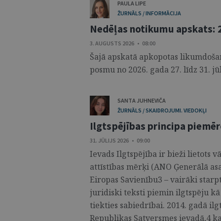
PAULA LIPE
ŽURNĀLS / INFORMĀCIJA
Nedēļas notikumu apskats: 27
3. AUGUSTS 2026 • 08:00
Šajā apskatā apkopotas likumdošana
posmu no 2026. gada 27. līdz 31. jūli
SANTA JUHNEVIČA
ŽURNĀLS / SKAIDROJUMI. VIEDOKĻI
Ilgtspējības principa piemēr
31. JŪLIJS 2026 • 09:00
Ievads Ilgtspējība ir bieži lietots 
attīstības mērķi (ANO Ģenerālā as
Eiropas Savienību3 – vairāki starpt
juridiski teksti piemin ilgtspēju 
tiekties sabiedrībai. 2014. gadā ilg
Republikas Satversmes ievadā,4 ka