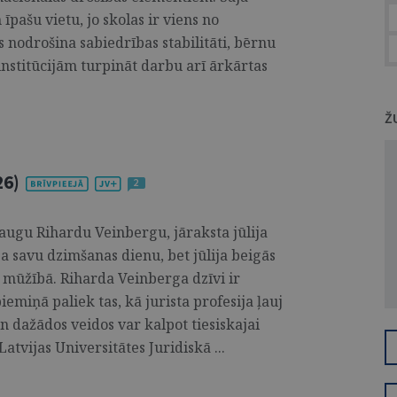
īpašu vietu, jo skolas ir viens no
 nodrošina sabiedrības stabilitāti, bērnu
institūcijām turpināt darbu arī ārkārtas
Ž
26)
2
raugu Rihardu Veinbergu, jāraksta jūlija
ja savu dzimšanas dienu, bet jūlija beigās
s mūžībā. Riharda Veinberga dzīvi ir
iemiņā paliek tas, kā jurista profesija ļauj
n dažādos veidos var kalpot tiesiskajai
atvijas Universitātes Juridiskā ...