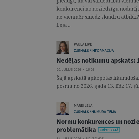
pieaugt, un vai sabiedrībai vienm
konkurenci no noziedzīgu nodarīj
ne vienmēr sniedz skaidru atbildi? 
Leja ...
PAULA LIPE
ŽURNĀLS / INFORMĀCIJA
Nedēļas notikumu apskats: 13
20. JŪLIJS 2026 • 16:05
Šajā apskatā apkopotas likumdošana
posmu no 2026. gada 13. līdz 17. jūli
MĀRIS LEJA
ŽURNĀLS / NUMURA TĒMA
Normu konkurences un nozi
problemātika
14. JŪLIJS 2026 • NR. 7 (1425)