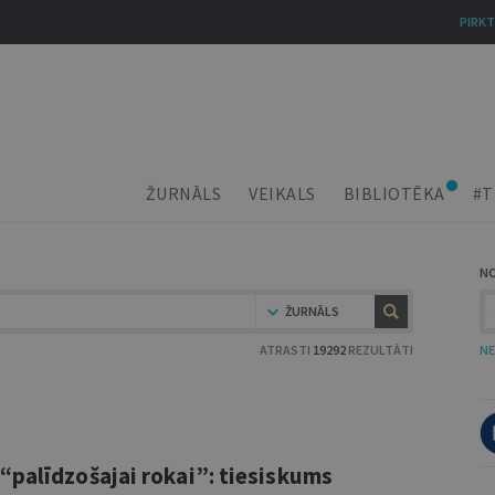
PIRKT
ŽURNĀLS
VEIKALS
BIBLIOTĒKA
#T
N
ŽURNĀLS
ATRASTI
19292
REZULTĀTI
NE
“palīdzošajai rokai”: tiesiskums