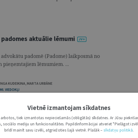
u padomes aktuālie lēmumi
tu advokātu padomē (Padome) laikposmā no
jam pieņemtajiem lēmumiem. ...
INGA KUDEIKINA
,
MARTA URBĀNE
I. VIEDOKĻI
lprocesā: starp procesuālo
kavējoties reaģēt uz drošības
Vietnē izmantojam sīkdatnes
i darbotos, tiek izmantotas nepieciešamās (obligātās) sīkdatnes. Ar Jūsu piekriša
kas, sociālo mediju un funkcionalitātes. Papildinformācijai atveriet "Pielāgot izvēl
brīdī mainīt savu izvēli, atgriežoties šajā vietnē. Plašāk –
sīkdatņu politikā
.
 viedoklis un iespējamie drošības riski