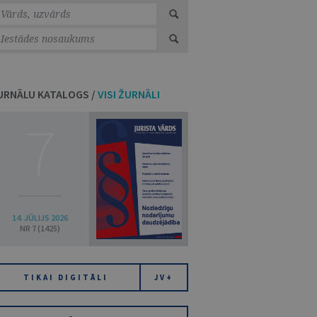
URNĀLU KATALOGS /
VISI ŽURNĀLI
7
14. JŪLIJS 2026
NR 7 (1425)
TIKAI DIGITĀLI
JV+