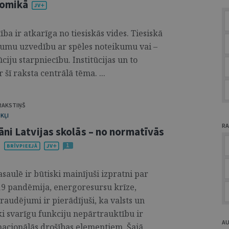
nomikā
ba ir atkarīga no tiesiskās vides. Tiesiskā
umu uzvedību ar spēles noteikumu vai –
ciju starpniecību. Institūcijas un to
šī raksta centrālā tēma. ...
 RAKSTIŅŠ
KĻI
RA
ni Latvijas skolās – no normatīvās
i
1
aulē ir būtiski mainījuši izpratni par
-19 pandēmija, energoresursu krīze,
audējumi ir pierādījuši, ka valsts un
ki svarīgu funkciju nepārtrauktību ir
A
nacionālās drošības elementiem. Šajā