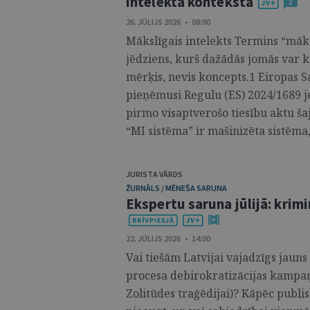
intelekta kontekstā
2
26. JŪLIJS 2026 • 08:00
Mākslīgais intelekts Termins “māksl
jēdziens, kurš dažādās jomās var kra
mērķis, nevis koncepts.1 Eiropas S
pieņēmusi Regulu (ES) 2024/1689 j
pirmo visaptverošo tiesību aktu šaj
“MI sistēma” ir mašinizēta sistēma
JURISTA VĀRDS
ŽURNĀLS / MĒNEŠA SARUNA
Ekspertu saruna jūlijā: krimi
22. JŪLIJS 2026 • 14:00
Vai tiešām Latvijai vajadzīgs jaun
procesa debirokratizācijas kampaņa
Zolitūdes traģēdijai)? Kāpēc publ