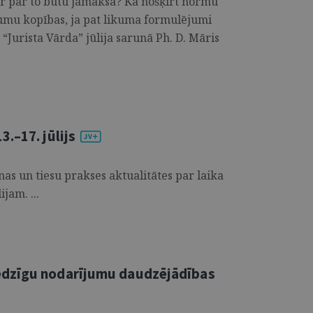
ēr par to būtu jāmaksā? Kā nošķirt normu
umu kopības, ja pat likuma formulējumi
“Jurista Vārda” jūlija sarunā Ph. D. Māris
.–17. jūlijs
s un tiesu prakses aktualitātes par laika
jam. ...
edzīgu nodarījumu daudzējādības