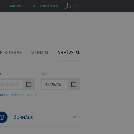
ABONĒT
AUTORIZĒTIES
EIRDARBS
JAUNUMI
ARHĪVS
O
LĪDZ
DĒĻA
/
MĒNESIS
/
GADS
ŽURNĀLS