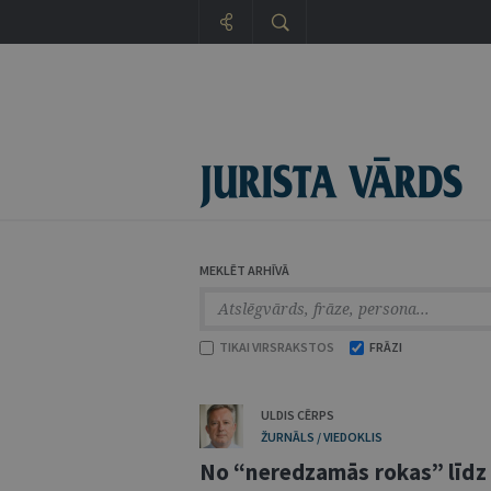
MEKLĒT ARHĪVĀ
TIKAI VIRSRAKSTOS
FRĀZI
ULDIS CĒRPS
ŽURNĀLS / VIEDOKLIS
No “neredzamās rokas” līdz 