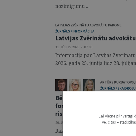
nozīmīgumu ...
LATVIJAS ZVĒRINĀTU ADVOKĀTU PADOME
ŽURNĀLS / INFORMĀCIJA
Latvijas Zvērinātu advokāt
31. JŪLIJS 2026 • 07:00
Informācija par Latvijas Zvērinā
2026. gada 25. jūnija līdz 28. jūli
ARTŪRS KURBATOVS
,
ŽURNĀLS / SKAIDROJUM
Bērna labākās intereses civi
formālismu un pienākumu ne
riskiem
Lai vietne pilnvērtīg
vēl citas – statisti
29. JŪLIJS 2026 • 08:00
Raksta mērķis ir pamatot, ka bērna