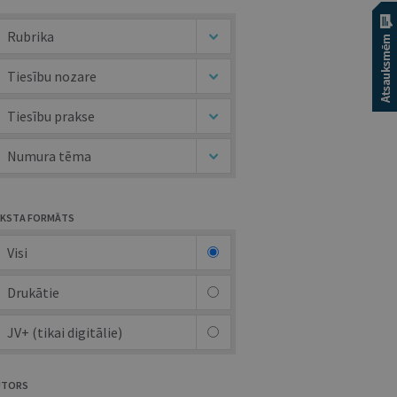
Rubrika
Tiesību nozare
Tiesību prakse
Numura tēma
KSTA FORMĀTS
Visi
Drukātie
JV+ (tikai digitālie)
UTORS