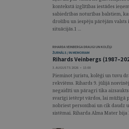
kontekstā izglītības iestādes ieņem 
sabiedrības noturības balstiem, kas
drošību un iespēju pārējām valsts 
situācijās.1 ...
RIHARDA VEINBERGA DRAUGI UN KOLĒĢI
ŽURNĀLS / IN MEMORIAM
Rihards Veinbergs (1987–20
3. AUGUSTS 2026 • 15:00
Pieminot juristu, kolēģi un tuvu d
rekviēms. Rihards 9. jūlijā nosvinē
negaidīti un pāragri tika aizsaukt
svarīgi ietērpt vārdos, lai mūžīgā p
nobriest personībai un cik daudz u
sistēmai. Riharda Alma Mater bija L