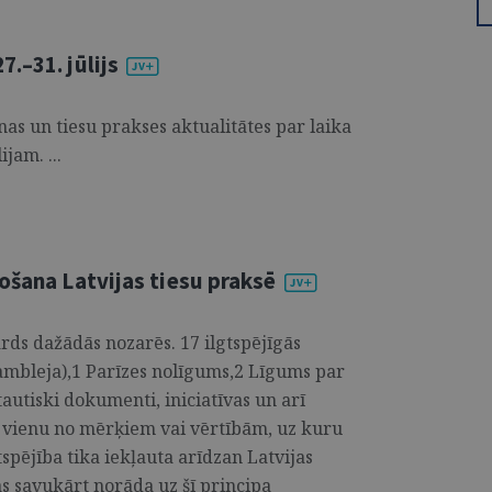
.–31. jūlijs
s un tiesu prakses aktualitātes par laika
jam. ...
ošana Latvijas tiesu praksē
vārds dažādās nozarēs. 17 ilgtspējīgās
ambleja),1 Parīzes nolīgums,2 Līgums par
autiski dokumenti, iniciatīvas un arī
kā vienu no mērķiem vai vērtībām, uz kuru
tspējība tika iekļauta arīdzan Latvijas
s savukārt norāda uz šī principa