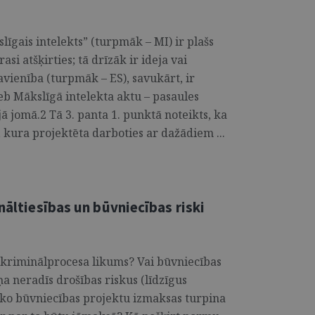
īgais intelekts” (turpmāk – MI) ir plašs
si atšķirties; tā drīzāk ir ideja vai
avienība (turpmāk – ES), savukārt, ir
eb Mākslīgā intelekta aktu – pasaules
ā jomā.2 Tā 3. panta 1. punktā noteikts, ka
, kura projektēta darboties ar dažādiem ...
nāltiesības un būvniecības riski
s kriminālprocesa likums? Vai būvniecības
 neradīs drošības riskus (līdzīgus
isko būvniecības projektu izmaksas turpina