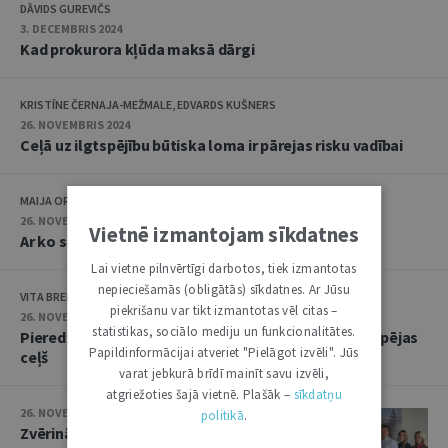
DĀVIDS GUREVIČS
3. DECEMBRIS 2024
Kad prokurora kļūda maksā dārgi
KRISTĪNE ČERNAJA-MEŽMALE, EDVARDS KUŠNERS
26. NOVEMBRIS 2024
Ceļā uz ilgtspējību būtiska loma ir pārejas risku vadībai
MAIJA ORBIDĀNE
26. NOVEMBRIS 2024
Vietnē izmantojam sīkdatnes
Ar ko sākt ilgtspējas jomā: ieteikumi uzņēmumiem
Lai vietne pilnvērtīgi darbotos, tiek izmantotas
nepieciešamās (obligātās) sīkdatnes. Ar Jūsu
VITA BREIDAKA
piekrišanu var tikt izmantotas vēl citas –
26. NOVEMBRIS 2024
statistikas, sociālo mediju un funkcionalitātes.
Pieredzes stāsti: “Reitan Convenience Latvia” ilgtspējas
Papildinformācijai atveriet "Pielāgot izvēli". Jūs
ceļš
varat jebkurā brīdī mainīt savu izvēli,
atgriežoties šajā vietnē. Plašāk –
sīkdatņu
26. NOVEMBRIS 2024
politikā
.
Zvērinātu advokātu biroja pieredze