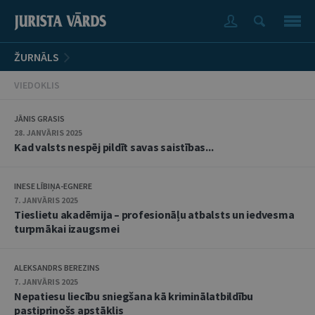
ŽURNĀLS
VIEDOKLIS
JĀNIS GRASIS
28. JANVĀRIS 2025
Kad valsts nespēj pildīt savas saistības...
INESE LĪBIŅA-EGNERE
7. JANVĀRIS 2025
Tieslietu akadēmija – profesionāļu atbalsts un iedvesma
turpmākai izaugsmei
ALEKSANDRS BEREZINS
7. JANVĀRIS 2025
Nepatiesu liecību sniegšana kā kriminālatbildību
pastiprinošs apstāklis