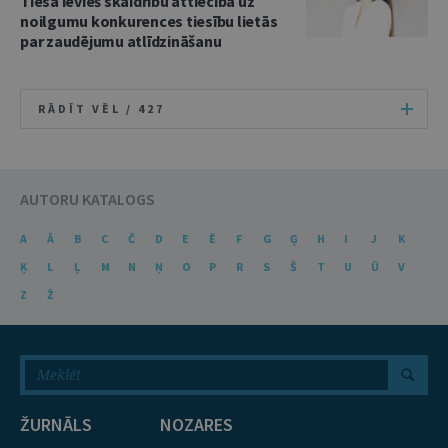
Tiesa ievieš skaidrību attiecībā uz
noilgumu konkurences tiesību lietās
par zaudējumu atlīdzināšanu
RĀDĪT VĒL /
427
AUTORU KATALOGS
A
Ā
B
C
Č
D
E
Ē
F
G
Ģ
H
I
J
K
Ķ
L
Ļ
M
N
Ņ
O
P
R
S
Š
T
U
Ū
V
Z
Ž
ŽURNĀLS
NOZARES