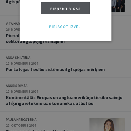
ilgtspējas ziņojuma sagatavošanā
PIEŅEMT VISAS
VITA NARNICKA
PIELĀGOT IZVĒLI
26. NOVEMBRIS 2024
Pieredzes stāsti: Valsts zemes dienests un publiskā
sektora ilgtspējīgi risinājumi
ANDA SMILTĒNA
12. NOVEMBRIS 2024
Par Latvijas tiesību sistēmas ilgtspējas mērķiem
ANDRIS RIMŠA
12. NOVEMBRIS 2024
Kontinentālās Eiropas un angloamerikāņu tiesību saimju
atšķirīgā ietekme uz ekonomikas attīstību
PAULA KREICŠTEINA
22. OKTOBRIS 2024