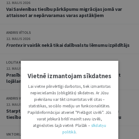
12. MAIJS 2026
Vai Savienības tiesību pārkāpumu migrācijas jomā var
attaisnot ar nepārvaramas varas apstākļiem
ANDRIS VĪTOLS
12. MAIJS 2026
Frontex
ir vairāk nekā tikai dalībvalstu lēmumu izpildītājs
LOLITA KRONBERGA
12. MAIJS 2026
Prasībai starptautiskās aizsardzības saņēmējam būt
Vietnē izmantojam sīkdatnes
lojālam valstij ir jābūt samērīgai
Lai vietne pilnvērtīgi darbotos, tiek izmantotas
nepieciešamās (obligātās) sīkdatnes. Ar Jūsu
ANDRIS VĪTOLS
piekrišanu var tikt izmantotas vēl citas –
12. MAIJS 2026
statistikas, sociālo mediju un funkcionalitātes.
Starptautiskās aizsardzības pieteikuma iesniedzēja
Papildinformācijai atveriet "Pielāgot izvēli". Jūs
tiesības apstrīdēt lēmumu par trešās valsts drošumu
varat jebkurā brīdī mainīt savu izvēli,
atgriežoties šajā vietnē. Plašāk –
sīkdatņu
politikā
.
VIKTORIJA SOŅECA