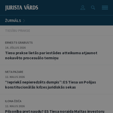
ŽURNĀLS
TIESĪBU PRAKSE
ERNESTS GRABUSTS
14. JŪLIJS 2026
Tiesu prakse lietās par iestādes atteikumu atjaunot
nokavēto procesuālo termiņu
IVETA PAZARE
12. MAIJS 2026
“Iepriekš nepieredzēts dumpis”: ES Tiesa un Polijas
konstitucionālās krīzes juridiskās sekas
ILONA ČEIČA
12. MAIJS 2026
Pilsonība pret naudu? ES Tiesa noraida Maltas investoru