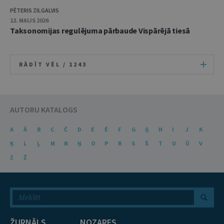
PĒTERIS ZILGALVIS
12. MAIJS 2026
Taksonomijas regulējuma pārbaude Vispārējā tiesā
RĀDĪT VĒL /
1243
AUTORU KATALOGS
A
Ā
B
C
Č
D
E
Ē
F
G
Ģ
H
I
J
K
Ķ
L
Ļ
M
N
Ņ
O
P
R
S
Š
T
U
Ū
V
Z
Ž
ŽURNĀLS
NOZARES