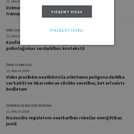
12. MAIJS 2026
Dzimuma identitātes norādīšana nav nepieciešama
PIEŅEMT VISAS
transporta biļetes iegādei
VINETA BEI
PIELĀGOT IZVĒLI
12. MAIJS 2026
Konfidenciālu liecību pārbaude Vispārējā tiesā
psiholoģiskas vardarbības kontekstā
ŽANETA MIKOSA
12. MAIJS 2026
Vides prasībām neatbilstoša atkritumu poligona darbība
var kaitēt ne tikai videi un cilvēku veselībai, bet arī valsts
budžetam
ESMERALDA BALODE-BURAKA
12. MAIJS 2026
Nacionālo regulatoru neatkarības robežas enerģētikas
jomā