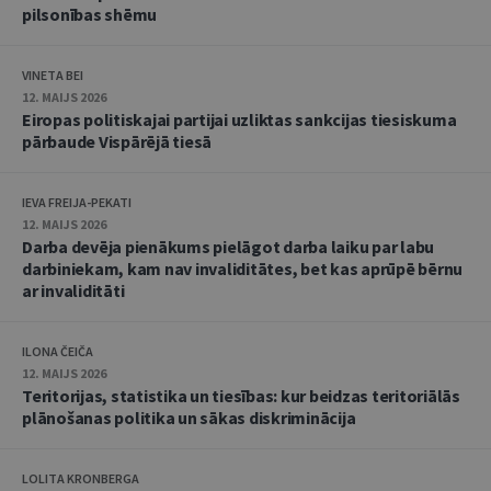
pilsonības shēmu
VINETA BEI
12. MAIJS 2026
Eiropas politiskajai partijai uzliktas sankcijas tiesiskuma
pārbaude Vispārējā tiesā
IEVA FREIJA-PEKATI
12. MAIJS 2026
Darba devēja pienākums pielāgot darba laiku par labu
darbiniekam, kam nav invaliditātes, bet kas aprūpē bērnu
ar invaliditāti
ILONA ČEIČA
12. MAIJS 2026
Teritorijas, statistika un tiesības: kur beidzas teritoriālās
plānošanas politika un sākas diskriminācija
LOLITA KRONBERGA