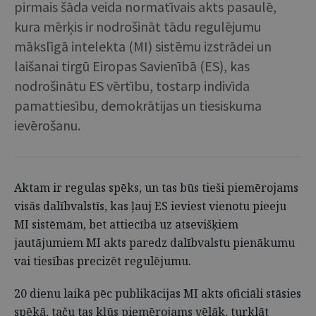
pirmais šāda veida normatīvais akts pasaulē,
kura mērķis ir nodrošināt tādu regulējumu
mākslīgā intelekta (MI) sistēmu izstrādei un
laišanai tirgū Eiropas Savienībā (ES), kas
nodrošinātu ES vērtību, tostarp indivīda
pamattiesību, demokrātijas un tiesiskuma
ievērošanu.
Aktam ir regulas spēks, un tas būs tieši piemērojams
visās dalībvalstīs, kas ļauj ES ieviest vienotu pieeju
MI sistēmām, bet attiecībā uz atsevišķiem
jautājumiem MI akts paredz dalībvalstu pienākumu
vai tiesības precizēt regulējumu.
20 dienu laikā pēc publikācijas MI akts oficiāli stāsies
spēkā, taču tas kļūs piemērojams vēlāk, turklāt