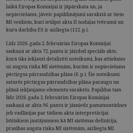
laikā Eiropas Komisijai ir jāpārskata un, ja
nepieciešams, jāveic papildinājumi sarakstā ar tiem
MI veidiem, kuri ietilpst akta II nodaļas tvērumā un
kuru darbība ES ir aizliegta (112. p.).
Līdz 2026. gada 2. februārim Eiropas Komisijai
saskaņā ar akta 72. pantu ir jāizdod speciāls akts,
kurā tiks iekļauti detalizēti noteikumi, kas attieksies
uz augsta riska MI sistēmām, kurām ir nepieciešams
pēctirgus pārraudzības plāns (6. p.). Šie noteikumi
saturēs pēctirgus pārraudzības plāna paraugu un
plānā iekļaujamo elementu sarakstu. Papildus tam
līdz 2026. gada 2. februārim Eiropas Komisijai
saskaņā ar akta 96. pantu ir jāsniedz pamatnostādnes
jeb vadlīnijas par tādiem akta interpretācijai
būtiskiem jautājumiem kā MI sistēmas definīcija,
prasības augsta riska MI sistēmām, aizliegta MI