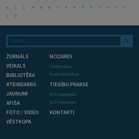
Ķ
L
Ļ
M
N
Ņ
O
P
R
S
Š
T
U
Ū
V
Z
Ž
ŽURNĀLS
NOZARES
VEIKALS
Civiltiesības
BIBLIOTĒKA
Krimināltiesības
#TEIRDARBS
TIESĪBU PRAKSE
JAUNUMI
EST nolēmumi
AFIŠA
ECT nolēmumi
FOTO / VIDEO
KONTAKTI
VĒSTKOPA