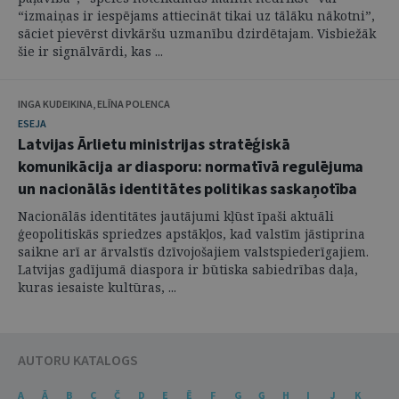
“izmaiņas ir iespējams attiecināt tikai uz tālāku nākotni”,
sāciet pievērst divkāršu uzmanību dzirdētajam. Visbiežāk
šie ir signālvārdi, kas ...
INGA KUDEIKINA, ELĪNA POLENCA
ESEJA
Latvijas Ārlietu ministrijas stratēģiskā
komunikācija ar diasporu: normatīvā regulējuma
un nacionālās identitātes politikas saskaņotība
Nacionālās identitātes jautājumi kļūst īpaši aktuāli
ģeopolitiskās spriedzes apstākļos, kad valstīm jāstiprina
saikne arī ar ārvalstīs dzīvojošajiem valstspiederīgajiem.
Latvijas gadījumā diaspora ir būtiska sabiedrības daļa,
kuras iesaiste kultūras, ...
AUTORU KATALOGS
A
Ā
B
C
Č
D
E
Ē
F
G
Ģ
H
I
J
K