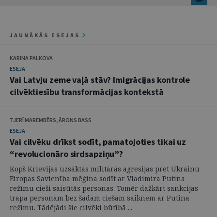
JAUNĀKĀS ESEJAS
KARINA PALKOVA
ESEJA
Vai Latvju zeme vaļā stāv? Imigrācijas kontrole
cilvēktiesību transformācijas kontekstā
TJERĪ MAREMBĒRS, ĀRONS BASS
ESEJA
Vai cilvēku drīkst sodīt, pamatojoties tikai uz
“revolucionāro sirdsapziņu”?
Kopš Krievijas uzsāktās militārās agresijas pret Ukrainu
Eiropas Savienība mēģina sodīt ar Vladimira Putina
režīmu cieši saistītās personas. Tomēr dažkārt sankcijas
trāpa personām bez šādām ciešām saiknēm ar Putina
režīmu. Tādējādi šie cilvēki būtībā ...