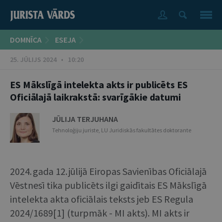
DOMNĪCA
ESEJA
25. JŪLIJS 2024 • 10:20
ES Mākslīgā intelekta akts ir publicēts ES
Oficiālajā laikrakstā: svarīgākie datumi
JŪLIJA TERJUHANA
Tehnoloģiju juriste, LU Juridiskās fakultātes doktorante
2024. gada 12. jūlijā Eiropas Savienības Oficiālajā
Vēstnesī tika publicēts ilgi gaidītais ES Mākslīgā
intelekta akta oficiālais teksts jeb ES Regula
2024/1689[1] (turpmāk - MI akts). MI akts ir