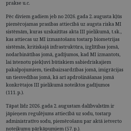
prakse u.c.
Pēc diviem gadiem jeb no 2026. gada 2. augusta kļūs
piemērojamas prasības attiecībā uz augsta riska MI
sistēmām, kuras uzskaitītas akta III pielikumā, t.sk.,
kas attiecas uz MI izmantošanu tostarp biometrijas
sistēmās, kritiskajā infrastruktūra, izglītības jomā,
nodarbinātības jomā, gadījumos, kad MI izmantots,
lai īstenotu piekļuvi būtiskiem sabiedriskajiem
pakalpojumiem, tiesībaizsardzības jomā, imigrācijas
un tiesvedības jomā, kā arī apdrošināšanas jomā
konkrētajos III pielikumā noteiktos gadījumos
(111. p.).
Tāpat līdz 2026. gada 2. augustam dalībvalstīm ir
jāpieņem regulējums attiecībā uz sodu, tostarp
administratīvo sodu, piemērošanu par aktā ietverto
noteikumu pārkāpumiem (57. p.).