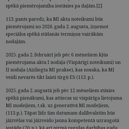
spēkā piemērojamība iestāsies pa daļām.[2]
113. pants paredz, ka MI akta noteikumi būs
piemērojami no 2026. gada 2. augusta, izņemot
speciālos spēkā stāšanās termiņus vairākām
nodaļām.
2025. gada 2. februārī jeb pēc 6 mēnešiem kļūs
piemērojama akta I nodaļa (Vispārīgi noteikumi) un
II nodaļa (Aizliegta MI prakse), kas nosaka, ka MI
veidi nevarēs tikt laisti tirgū ES (113. p.).
2025. gada 2. augustā jeb pēc 12 mēnešiem stāsies
spēkā pienākumi, kas attiecas uz vispārīga lietojuma
MI modeļiem, t.sk. uz ģeneratīvā MI modeļiem,
(113.p.). Tāpat līdz šim datumam dalībvalstīm būs
jāizvēlas vai jāizveido jauna kompetentā uzraugošā
iestāde (70. p.), kā arī pirmā regulas darbības gada