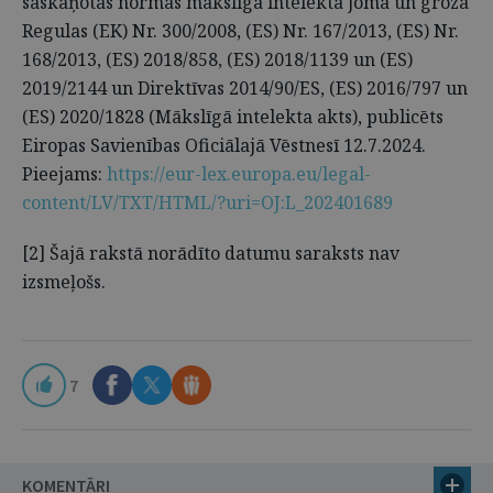
saskaņotas normas mākslīgā intelekta jomā un groza
Regulas (EK) Nr. 300/2008, (ES) Nr. 167/2013, (ES) Nr.
168/2013, (ES) 2018/858, (ES) 2018/1139 un (ES)
2019/2144 un Direktīvas 2014/90/ES, (ES) 2016/797 un
(ES) 2020/1828 (Mākslīgā intelekta akts), publicēts
Eiropas Savienības Oficiālajā Vēstnesī 12.7.2024.
Pieejams:
https://eur-lex.europa.eu/legal-
content/LV/TXT/HTML/?uri=OJ:L_202401689
[2] Šajā rakstā norādīto datumu saraksts nav
izsmeļošs.
7
KOMENTĀRI