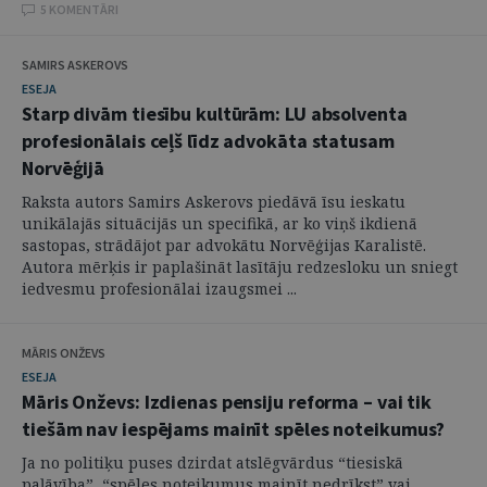
5 KOMENTĀRI
SAMIRS ASKEROVS
ESEJA
Starp divām tiesību kultūrām: LU absolventa
profesionālais ceļš līdz advokāta statusam
Norvēģijā
Raksta autors Samirs Askerovs piedāvā īsu ieskatu
unikālajās situācijās un specifikā, ar ko viņš ikdienā
sastopas, strādājot par advokātu Norvēģijas Karalistē.
Autora mērķis ir paplašināt lasītāju redzesloku un sniegt
iedvesmu profesionālai izaugsmei ...
MĀRIS ONŽEVS
ESEJA
Māris Onževs: Izdienas pensiju reforma – vai tik
tiešām nav iespējams mainīt spēles noteikumus?
Ja no politiķu puses dzirdat atslēgvārdus “tiesiskā
paļāvība”, “spēles noteikumus mainīt nedrīkst” vai