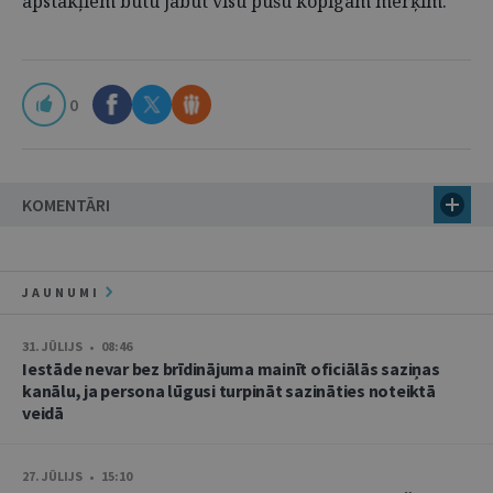
apstākļiem būtu jābūt visu pušu kopīgam mērķim.
0
KOMENTĀRI
JAUNUMI
31. JŪLIJS • 08:46
Iestāde nevar bez brīdinājuma mainīt oficiālās saziņas
kanālu, ja persona lūgusi turpināt sazināties noteiktā
veidā
27. JŪLIJS • 15:10