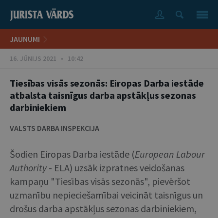
JAUNUMI
16. JŪNIJS 2021 • 10:42
Tiesības visās sezonās: Eiropas Darba iestāde
atbalsta taisnīgus darba apstākļus sezonas
darbiniekiem
VALSTS DARBA INSPEKCIJA
Šodien Eiropas Darba iestāde (
European Labour
Authority
- ELA) uzsāk izpratnes veidošanas
kampaņu "Tiesības visās sezonās", pievēršot
uzmanību nepieciešamībai veicināt taisnīgus un
drošus darba apstākļus sezonas darbiniekiem,