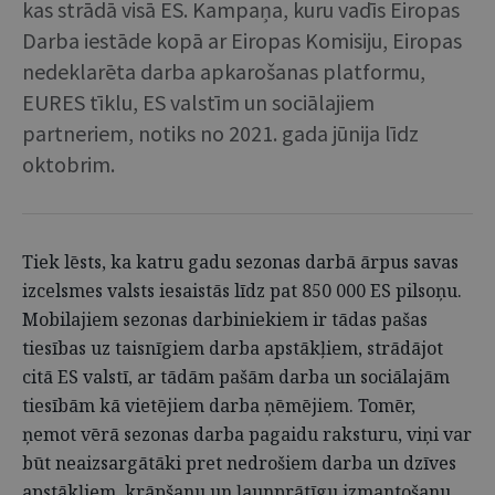
kas strādā visā ES. Kampaņa, kuru vadīs Eiropas
Darba iestāde kopā ar Eiropas Komisiju, Eiropas
nedeklarēta darba apkarošanas platformu,
EURES tīklu, ES valstīm un sociālajiem
partneriem, notiks no 2021. gada jūnija līdz
oktobrim.
Tiek lēsts, ka katru gadu sezonas darbā ārpus savas
izcelsmes valsts iesaistās līdz pat 850 000 ES pilsoņu.
Mobilajiem sezonas darbiniekiem ir tādas pašas
tiesības uz taisnīgiem darba apstākļiem, strādājot
citā ES valstī, ar tādām pašām darba un sociālajām
tiesībām kā vietējiem darba ņēmējiem. Tomēr,
ņemot vērā sezonas darba pagaidu raksturu, viņi var
būt neaizsargātāki pret nedrošiem darba un dzīves
apstākļiem, krāpšanu un ļaunprātīgu izmantošanu.