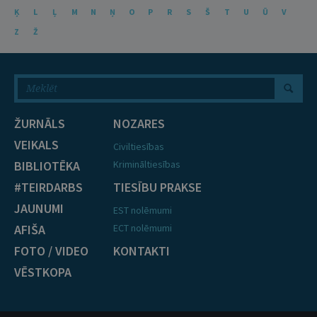
Ķ
L
Ļ
M
N
Ņ
O
P
R
S
Š
T
U
Ū
V
Z
Ž
ŽURNĀLS
NOZARES
VEIKALS
Civiltiesības
BIBLIOTĒKA
Krimināltiesības
#TEIRDARBS
TIESĪBU PRAKSE
JAUNUMI
EST nolēmumi
AFIŠA
ECT nolēmumi
FOTO / VIDEO
KONTAKTI
VĒSTKOPA