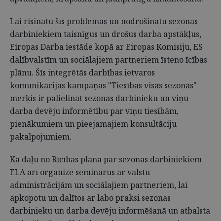
Lai risinātu šīs problēmas un nodrošinātu sezonas
darbiniekiem taisnīgus un drošus darba apstākļus,
Eiropas Darba iestāde kopā ar Eiropas Komisiju, ES
dalībvalstīm un sociālajiem partneriem īsteno īcības
plānu. Šīs integrētās darbības ietvaros
komunikācijas kampaņas "Tiesības visās sezonās"
mērķis ir palielināt sezonas darbinieku un viņu
darba devēju informētību par viņu tiesībām,
pienākumiem un pieejamajiem konsultāciju
pakalpojumiem.
Kā daļu no Rīcības plāna par sezonas darbiniekiem
ELA arī organizē seminārus ar valstu
administrācijām un sociālajiem partneriem, lai
apkopotu un dalītos ar labo praksi sezonas
darbinieku un darba devēju informēšanā un atbalsta