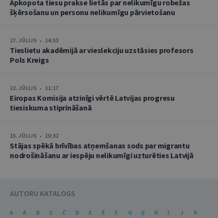
Apkopota tiesu prakse lietās par nelikumīgu robežas
šķērsošanu un personu nelikumīgu pārvietošanu
27. JŪLIJS • 14:53
Tieslietu akadēmijā ar vieslekciju uzstāsies profesors
Pols Kreigs
22. JŪLIJS • 11:17
Eiropas Komisija atzinīgi vērtē Latvijas progresu
tiesiskuma stiprināšanā
15. JŪLIJS • 10:32
Stājas spēkā brīvības atņemšanas sods par migrantu
nodrošināšanu ar iespēju nelikumīgi uzturēties Latvijā
AUTORU KATALOGS
A
Ā
B
C
Č
D
E
Ē
F
G
Ģ
H
I
J
K