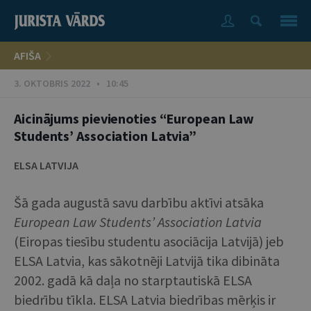
AFIŠA
3. OKTOBRIS 2022 • 10:45
Aicinājums pievienoties “European Law
Students’ Association Latvia”
ELSA LATVIJA
Šā gada augustā savu darbību aktīvi atsāka
European Law Students’ Association Latvia
(Eiropas tiesību studentu asociācija Latvijā) jeb
ELSA Latvia, kas sākotnēji Latvijā tika dibināta
2002. gadā kā daļa no starptautiskā ELSA
biedrību tīkla. ELSA Latvia biedrības mērķis ir