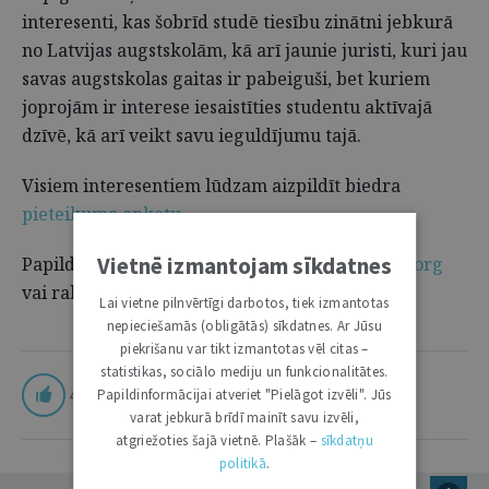
interesenti, kas šobrīd studē tiesību zinātni jebkurā
no Latvijas augstskolām, kā arī jaunie juristi, kuri jau
savas augstskolas gaitas ir pabeiguši, bet kuriem
joprojām ir interese iesaistīties studentu aktīvajā
dzīvē, kā arī veikt savu ieguldījumu tajā.
Visiem interesentiem lūdzam aizpildīt biedra
pieteikuma anketu
.
Vietnē izmantojam sīkdatnes
Papildus informāciju variet meklēt
https://elsa.org
vai rakstot uz
elsa.latvija@gmail.com
.
Lai vietne pilnvērtīgi darbotos, tiek izmantotas
nepieciešamās (obligātās) sīkdatnes. Ar Jūsu
piekrišanu var tikt izmantotas vēl citas –
statistikas, sociālo mediju un funkcionalitātes.
4
Papildinformācijai atveriet "Pielāgot izvēli". Jūs
varat jebkurā brīdī mainīt savu izvēli,
atgriežoties šajā vietnē. Plašāk –
sīkdatņu
politikā
.