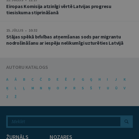
Eiropas Komisija atzinīgi vērtē Latvijas progresu
tiesiskuma stiprināšanā
15. JŪLIJS • 10:32
Stājas spēkā brīvības atņemšanas sods par migrantu
nodrošināšanu ar iespēju nelikumīgi uzturēties Latvijā
AUTORU KATALOGS
A
Ā
B
C
Č
D
E
Ē
F
G
Ģ
H
I
J
K
Ķ
L
Ļ
M
N
Ņ
O
P
R
S
Š
T
U
Ū
V
Z
Ž
ŽURNĀLS
NOZARES