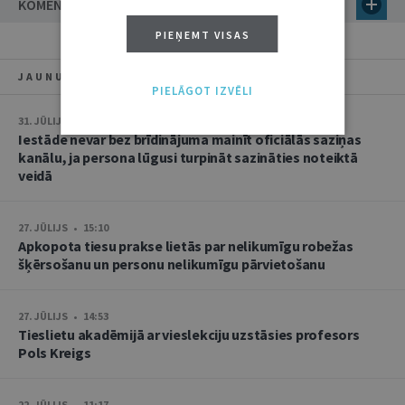
KOMENTĀRI
PIEŅEMT VISAS
JAUNUMI
PIELĀGOT IZVĒLI
31. JŪLIJS • 08:46
Iestāde nevar bez brīdinājuma mainīt oficiālās saziņas
kanālu, ja persona lūgusi turpināt sazināties noteiktā
veidā
27. JŪLIJS • 15:10
Apkopota tiesu prakse lietās par nelikumīgu robežas
šķērsošanu un personu nelikumīgu pārvietošanu
27. JŪLIJS • 14:53
Tieslietu akadēmijā ar vieslekciju uzstāsies profesors
Pols Kreigs
22. JŪLIJS • 11:17