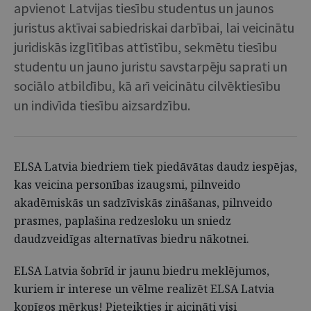
apvienot Latvijas tiesību studentus un jaunos
juristus aktīvai sabiedriskai darbībai, lai veicinātu
juridiskās izglītības attīstību, sekmētu tiesību
studentu un jauno juristu savstarpēju saprati un
sociālo atbildību, kā arī veicinātu cilvēktiesību
un indivīda tiesību aizsardzību.
ELSA Latvia biedriem tiek piedāvātas daudz iespējas,
kas veicina personības izaugsmi, pilnveido
akadēmiskās un sadzīviskās zināšanas, pilnveido
prasmes, paplašina redzesloku un sniedz
daudzveidīgas alternatīvas biedru nākotnei.
ELSA Latvia šobrīd ir jaunu biedru meklējumos,
kuriem ir interese un vēlme realizēt ELSA Latvia
kopīgos mērķus! Pieteikties ir aicināti visi