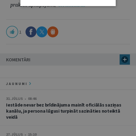
prakses apkopojumi/
Civiltiesības
1
KOMENTĀRI
JAUNUMI
31. JŪLIJS • 08:46
Iestāde nevar bez brīdinājuma mainīt oficiālās saziņas
kanālu, ja persona lūgusi turpināt sazināties noteiktā
veidā
27. JŪLIJS • 15:10