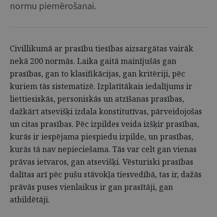
normu piemērošanai.
Civillikumā ar prasību tiesības aizsargātas vairāk
nekā 200 normās. Laika gaitā mainījušās gan
prasības, gan to klasifikācijas, gan kritēriji, pēc
kuriem tās sistematizē. Izplatītākais iedalījums ir
liettiesiskās, personiskās un atzīšanas prasības,
dažkārt atsevišķi izdala konstitutīvas, pārveidojošas
un citas prasības. Pēc izpildes veida izšķir prasības,
kurās ir iespējama piespiedu izpilde, un prasības,
kurās tā nav nepieciešama. Tās var celt gan vienas
prāvas ietvaros, gan atsevišķi. Vēsturiski prasības
dalītas arī pēc pušu stāvokļa tiesvedībā, tas ir, dažās
prāvās puses vienlaikus ir gan prasītāji, gan
atbildētāji.