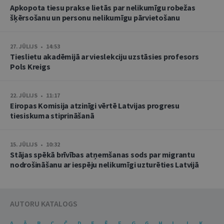
Apkopota tiesu prakse lietās par nelikumīgu robežas
šķērsošanu un personu nelikumīgu pārvietošanu
27. JŪLIJS • 14:53
Tieslietu akadēmijā ar vieslekciju uzstāsies profesors
Pols Kreigs
22. JŪLIJS • 11:17
Eiropas Komisija atzinīgi vērtē Latvijas progresu
tiesiskuma stiprināšanā
15. JŪLIJS • 10:32
Stājas spēkā brīvības atņemšanas sods par migrantu
nodrošināšanu ar iespēju nelikumīgi uzturēties Latvijā
AUTORU KATALOGS
A
Ā
B
C
Č
D
E
Ē
F
G
Ģ
H
I
J
K