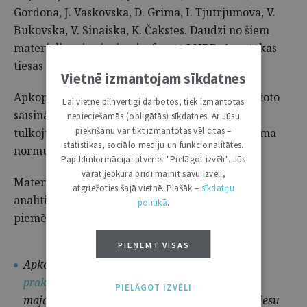
Gordona, J. Vaskovska, D. Grima, I. Tjutrjumova, V.
Bukovska, V. Sinaiska, K. Čakstes. Daudzi no šiem
materiāliem ir pieejami e‑formā LNDB, Augstākās
tiesas un citās tīmekļvietnēs.
Vietnē izmantojam sīkdatnes
Apkopojuma lietotāju ērtībai sagatavots izmantoto
Lai vietne pilnvērtīgi darbotos, tiek izmantotas
saīsinājumu atšifrējums, kā arī dažu svešvārdu
nepieciešamās (obligātās) sīkdatnes. Ar Jūsu
piekrišanu var tikt izmantotas vēl citas –
tulkojums, Civillikuma un Civilprocesa (no)likuma
statistikas, sociālo mediju un funkcionalitātes.
normu, kā arī atslēgvārdu rādītājs.
Papildinformācijai atveriet "Pielāgot izvēli". Jūs
varat jebkurā brīdī mainīt savu izvēli,
Materiālu apkopoja Judikatūras un zinātniski
atgriežoties šajā vietnē. Plašāk –
sīkdatņu
analītiskās nodaļas konsultante likumu
politikā
.
piemērošanas jautājumos Zinaida Indrūna.
PIEŅEMT VISAS
Apkopojumu “
Prasība (actio) – Latvijas Senāta
prakse un komentāri
”
skatiet Augstākās tiesas
PIELĀGOT IZVĒLI
mājaslapā
www.at.gov.lv
sadaļā Judikatūra/ Tiesu