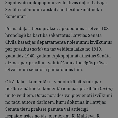
Sagatavoto apkopojumu veido divas daļas: Latvijas
Senāta nolēmumu apskats un tiesību zinātnieku
komentāri.
Pirmā daļa – tiesu prakses apkopojums – ietver 108
hronoloģiskā kārtībā sakārtotus Latvijas Senāta
Civilā kasācijas departamenta nolēmumu izvilkumus
par prasību (
actio
) un tās veidiem laikā no 1919.
gada līdz 1940. gadam. Apkopojumā atlasītas Senāta
atziņas par prasību kvalificēšanu attiecīgās prāvas
ietvaros un senatoru pamatojums tam.
Otrā daļa – komentāri – veidota kā pārskats par
tiesību zinātnieku komentāriem par prasībām (
actio
)
un to veidiem. Dotas norādes vai pievienoti izvilkumi
no tādu autoru darbiem, kuru doktrīna ir Latvijas
Senāta tiesu prakses pamatā vai attiecīgi
iespaidojusies no tās, piemēram, K. Mališeva, R.