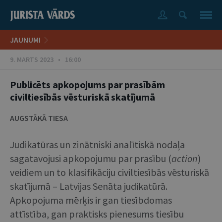
JAUNUMI
9. MARTS 2023 • 16:00
Publicēts apkopojums par prasībām
civiltiesībās vēsturiskā skatījumā
AUGSTĀKĀ TIESA
Judikatūras un zinātniski analītiskā nodaļa
sagatavojusi apkopojumu par prasību (
action
)
veidiem un to klasifikāciju civiltiesībās vēsturiskā
skatījumā – Latvijas Senāta judikatūrā.
Apkopojuma mērķis ir gan tiesībdomas
attīstība, gan praktisks pienesums tiesību