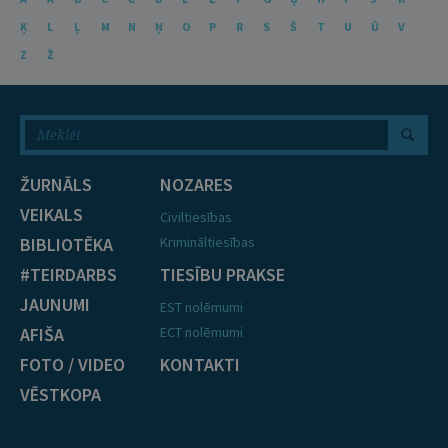
Ķ
L
Ļ
M
N
Ņ
O
P
R
S
Š
T
U
Ū
V
Z
Ž
ŽURNĀLS
NOZARES
VEIKALS
Civiltiesības
BIBLIOTĒKA
Krimināltiesības
#TEIRDARBS
TIESĪBU PRAKSE
JAUNUMI
EST nolēmumi
AFIŠA
ECT nolēmumi
FOTO / VIDEO
KONTAKTI
VĒSTKOPA