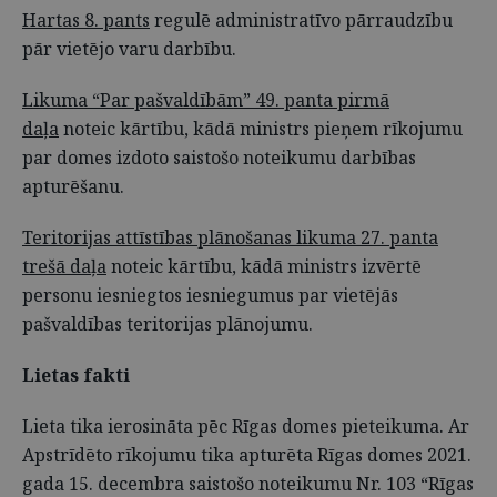
Hartas 8. pants
regulē administratīvo pārraudzību
pār vietējo varu darbību.
Likuma “Par pašvaldībām” 49. panta pirmā
daļa
noteic kārtību, kādā ministrs pieņem rīkojumu
par domes izdoto saistošo noteikumu darbības
apturēšanu.
Teritorijas attīstības plānošanas likuma 27. panta
trešā daļa
noteic kārtību, kādā ministrs izvērtē
personu iesniegtos iesniegumus par vietējās
pašvaldības teritorijas plānojumu.
Lietas fakti
Lieta tika ierosināta pēc Rīgas domes pieteikuma. Ar
Apstrīdēto rīkojumu tika apturēta Rīgas domes 2021.
gada 15. decembra saistošo noteikumu Nr. 103 “Rīgas