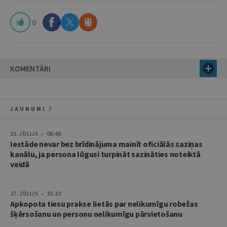
0
KOMENTĀRI
JAUNUMI
31. JŪLIJS • 08:46
Iestāde nevar bez brīdinājuma mainīt oficiālās saziņas
kanālu, ja persona lūgusi turpināt sazināties noteiktā
veidā
27. JŪLIJS • 15:10
Apkopota tiesu prakse lietās par nelikumīgu robežas
šķērsošanu un personu nelikumīgu pārvietošanu