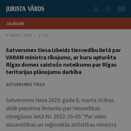
JAUNUMI
9. MARTS 2023 • 17:33
Satversmes tiesa izbeidz tiesvedību lietā par
VARAM ministra rīkojumu, ar kuru apturēta
Rīgas domes saistošo noteikumu par Rīgas
teritorijas plānojumu darbība
SATVERSMES TIESA
Satversmes tiesa 2023. gada 8. marta rīcības
sēdē pieņēma lēmumu par tiesvedības
izbeigšanu lietā Nr. 2022-25-05 “Par vides
aizsardzības un reģionālās attīstības ministra