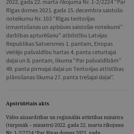
2022. gada 22. marta rīkojuma Nr. 1-2/2224 “Par
Rīgas domes 2021. gada 15. decembra saistošo
noteikumu Nr. 103 “Rīgas teritorijas
izmantošanas un apbūves saistošie noteikumi”
darbības apturēšanu” atbilstību Latvijas
Republikas Satversmes 1. pantam, Eiropas
vietējo pašvaldību hartas 4. panta ceturtajai
daļai un 8. pantam, likuma “Par pašvaldībām”
49. panta pirmajai daļai un Teritorijas attīstības
plānošanas likuma 27. panta trešajai daļai”.
Apstrīdētais akts
Vides aizsardzības un reģionālās attīstības ministra
(turpmāk – ministrs) 2022. gada 22. marta rīkojums
Nr. 1-2/2224 “Par Rīgas domes 2021. gada