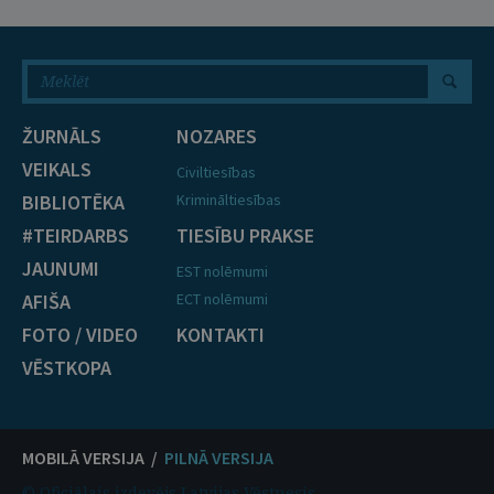
ŽURNĀLS
NOZARES
VEIKALS
Civiltiesības
BIBLIOTĒKA
Krimināltiesības
#TEIRDARBS
TIESĪBU PRAKSE
JAUNUMI
EST nolēmumi
AFIŠA
ECT nolēmumi
FOTO / VIDEO
KONTAKTI
VĒSTKOPA
MOBILĀ VERSIJA /
PILNĀ VERSIJA
© Oficiālais izdevējs Latvijas Vēstnesis