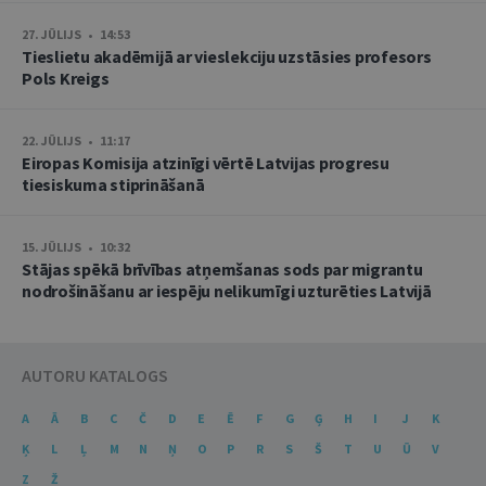
27. JŪLIJS • 14:53
Tieslietu akadēmijā ar vieslekciju uzstāsies profesors
Pols Kreigs
22. JŪLIJS • 11:17
Eiropas Komisija atzinīgi vērtē Latvijas progresu
tiesiskuma stiprināšanā
15. JŪLIJS • 10:32
Stājas spēkā brīvības atņemšanas sods par migrantu
nodrošināšanu ar iespēju nelikumīgi uzturēties Latvijā
AUTORU KATALOGS
A
Ā
B
C
Č
D
E
Ē
F
G
Ģ
H
I
J
K
Ķ
L
Ļ
M
N
Ņ
O
P
R
S
Š
T
U
Ū
V
Z
Ž