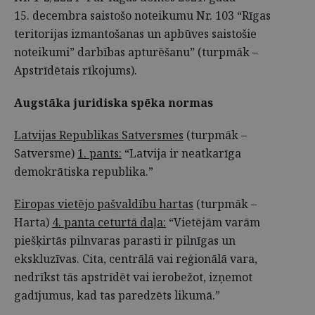
15. decembra saistošo noteikumu Nr. 103 “Rīgas
teritorijas izmantošanas un apbūves saistošie
noteikumi” darbības apturēšanu” (turpmāk –
Apstrīdētais rīkojums).
Augstāka juridiska spēka normas
Latvijas Republikas Satversmes
(turpmāk –
Satversme)
1. pants:
“Latvija ir neatkarīga
demokrātiska republika.”
Eiropas vietējo pašvaldību hartas
(turpmāk –
Harta)
4. panta ceturtā daļa:
“Vietējām varām
piešķirtās pilnvaras parasti ir pilnīgas un
ekskluzīvas. Cita, centrālā vai reģionālā vara,
nedrīkst tās apstrīdēt vai ierobežot, izņemot
gadījumus, kad tas paredzēts likumā.”