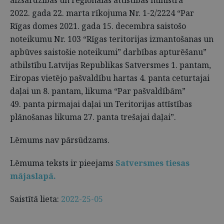
aizsardzības un reģionālās attīstības ministra
2022. gada 22. marta rīkojuma Nr. 1-2/2224 “Par
Rīgas domes 2021. gada 15. decembra saistošo
noteikumu Nr. 103 “Rīgas teritorijas izmantošanas un
apbūves saistošie noteikumi” darbības apturēšanu”
atbilstību Latvijas Republikas Satversmes 1. pantam,
Eiropas vietējo pašvaldību hartas 4. panta ceturtajai
daļai un 8. pantam, likuma “Par pašvaldībām”
49. panta pirmajai daļai un Teritorijas attīstības
plānošanas likuma 27. panta trešajai daļai”.
Lēmums nav pārsūdzams.
Lēmuma teksts ir pieejams
Satversmes tiesas
mājaslapā.
Saistītā lieta:
2022-25-05