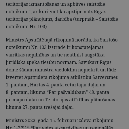
teritorijas izmantošanas un apbūves saistošie
noteikumi”, ar kuriem tika apstiprināts Rīgas
teritorijas plānojums, darbība (turpmāk – Saistošie
noteikumi Nr. 103).
Ministrs Apstrīdētajā rīkojumā norāda, ka Saistošo
noteikumu Nr. 103 izstrādē ir konstatējamas
vairākas nepilnības un tie neatbilst augstāka
juridiska spēka tiesību normām. Savukārt Rīgas
dome šādam ministra viedoklim nepiekrīt un lūdz
izvērtēt Apstrīdētā rīkojuma atbilstību Satversmes
1. pantam, Hartas 4. panta ceturtajai daļai un
8. pantam, likuma “Par pašvaldībām” 49. panta
pirmajai daļai un Teritorijas attīstības plānošanas
likuma 27. panta trešajai daļai.
Ministrs 2023. gada 15. februārī izdeva rīkojumu
Nr. 1-2/915 “Par vides aizsardzības un reģionālās