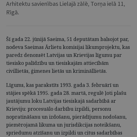
Arhitektu savienības Lielajā zālē, Torņa ielā 11,
Rīgā.
Šī gada 22. jūnijā Saeima, 51 deputātam balsojot par,
nodeva Saeimas Ārlietu komisijai likumprojektu, kas
paredz denonsēt Latvijas un Krievijas līgumu par
tiesisko palīdzību un tiesiskajām attiecībām
civillietās, ģimenes lietās un krimināllietās.
Līgums, kas parakstīts 1993. gada 3. februārī un
stājies spēkā 1995. gada 28. martā, regulē ļoti plašu
jautājumu loku Latvijas tiesiskajā sadarbībā ar
Krieviju: procesuālo darbību izpildi, personu
nopratināšanu un izdošanu, pierādījumu nodošanu,
piemērojamā likuma un jurisdikcijas noteikšanu,
spriedumu atzīšanu un izpildi un citus sadarbības