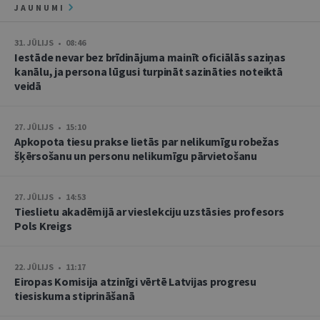
JAUNUMI
31. JŪLIJS • 08:46
Iestāde nevar bez brīdinājuma mainīt oficiālās saziņas
kanālu, ja persona lūgusi turpināt sazināties noteiktā
veidā
27. JŪLIJS • 15:10
Apkopota tiesu prakse lietās par nelikumīgu robežas
šķērsošanu un personu nelikumīgu pārvietošanu
27. JŪLIJS • 14:53
Tieslietu akadēmijā ar vieslekciju uzstāsies profesors
Pols Kreigs
22. JŪLIJS • 11:17
Eiropas Komisija atzinīgi vērtē Latvijas progresu
tiesiskuma stiprināšanā