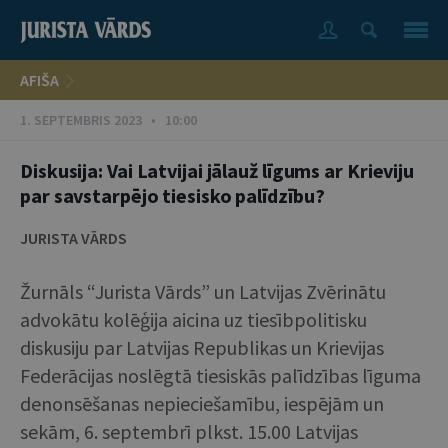
AFIŠA
1. SEPTEMBRIS 2023 • 10:00
Diskusija: Vai Latvijai jālauž līgums ar Krieviju
par savstarpējo tiesisko palīdzību?
JURISTA VĀRDS
Žurnāls “Jurista Vārds” un Latvijas Zvērinātu
advokātu kolēģija aicina uz tiesībpolitisku
diskusiju par Latvijas Republikas un Krievijas
Federācijas noslēgtā tiesiskās palīdzības līguma
denonsēšanas nepieciešamību, iespējām un
sekām, 6. septembrī plkst. 15.00 Latvijas