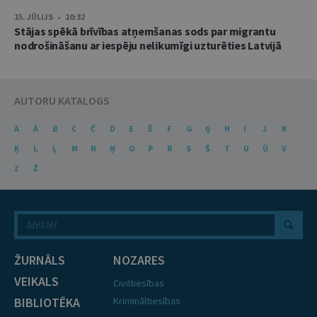
15. JŪLIJS • 10:32
Stājas spēkā brīvības atņemšanas sods par migrantu
nodrošināšanu ar iespēju nelikumīgi uzturēties Latvijā
AUTORU KATALOGS
A
Ā
B
C
Č
D
E
Ē
F
G
Ģ
H
I
J
K
Ķ
L
Ļ
M
N
Ņ
O
P
R
S
Š
T
U
Ū
V
Z
Ž
ŽURNĀLS
NOZARES
VEIKALS
Civiltiesības
BIBLIOTĒKA
Krimināltiesības