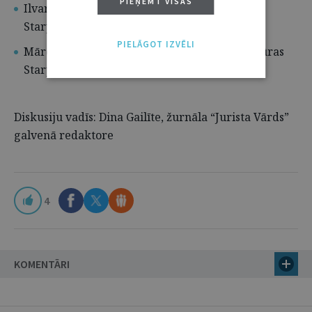
PIEŅEMT VISAS
Ilvars Turkopuls, Tieslietu ministrijas
Starptautiskās sadarbības direktors
PIELĀGOT IZVĒLI
Mārcis Viļums, Latvijas Republikas prokuratūras
Starptautiskās sadarbības nodaļas prokurors
Diskusiju vadīs: Dina Gailīte, žurnāla “Jurista Vārds”
galvenā redaktore
4
KOMENTĀRI