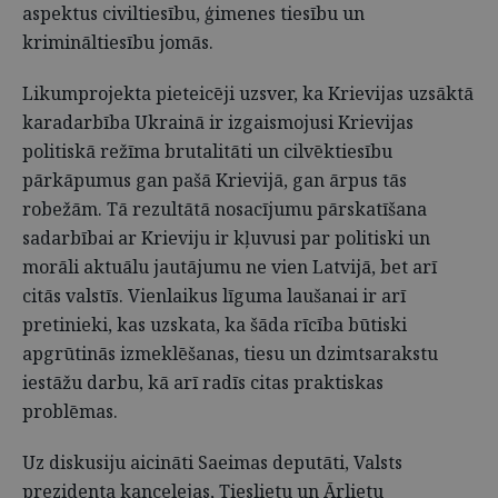
aspektus civiltiesību, ģimenes tiesību un
krimināltiesību jomās.
Likumprojekta pieteicēji uzsver, ka Krievijas uzsāktā
karadarbība Ukrainā ir izgaismojusi Krievijas
politiskā režīma brutalitāti un cilvēktiesību
pārkāpumus gan pašā Krievijā, gan ārpus tās
robežām. Tā rezultātā nosacījumu pārskatīšana
sadarbībai ar Krieviju ir kļuvusi par politiski un
morāli aktuālu jautājumu ne vien Latvijā, bet arī
citās valstīs. Vienlaikus līguma laušanai ir arī
pretinieki, kas uzskata, ka šāda rīcība būtiski
apgrūtinās izmeklēšanas, tiesu un dzimtsarakstu
iestāžu darbu, kā arī radīs citas praktiskas
problēmas.
Uz diskusiju aicināti Saeimas deputāti, Valsts
prezidenta kancelejas, Tieslietu un Ārlietu