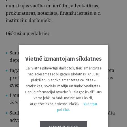
ministrijas vadība un ierēdņi, advokatūras,
prokuratūras, notariāta, finanšu iestāžu u.c.
institūciju darbinieki.
Diskusijā piedalīsies:
Sanita Pēkale, Ārlietu ministrijas Juridiskā
Vietnē izmantojam sīkdatnes
departamenta direktore
Lai vietne pilnvērtīgi darbotos, tiek izmantotas
Inga Kačevska, LU Juridiskās fakultātes asociētā
nepieciešamās (obligātās) sīkdatnes. Ar Jūsu
profesore, zvērināta advokāte, Ingas Kačevskas
piekrišanu var tikt izmantotas vēl citas –
zvērinātu advokātu birojs
statistikas, sociālo mediju un funkcionalitātes.
Papildinformācijai atveriet "Pielāgot izvēli". Jūs
Lauris Liepa, zvērināts advokāts, COBALT
varat jebkurā brīdī mainīt savu izvēli,
zvērinātu advokātu birojs
atgriežoties šajā vietnē. Plašāk –
sīkdatņu
politikā
.
Saulvedis Vārpiņš, zvērināts advokāts, Zvērināta
advokāta Saulveža Vārpiņa birojs