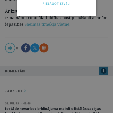
PIELĀGOT IZVĒLI
Ar izstrādāto likumprojektu un plānotājām
izmaiņām kriminālatbildības pastiprināšanā aicinām
iepazīties
Saeimas tīmekļa vietnē
.
0
KOMENTĀRI
JAUNUMI
31. JŪLIJS • 08:46
Iestāde nevar bez brīdinājuma mainīt oficiālās saziņas