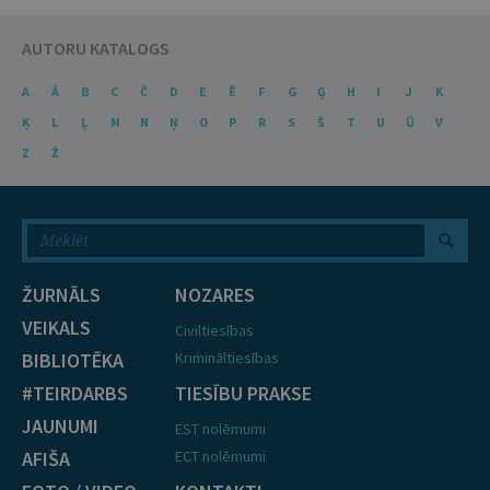
AUTORU KATALOGS
A
Ā
B
C
Č
D
E
Ē
F
G
Ģ
H
I
J
K
Ķ
L
Ļ
M
N
Ņ
O
P
R
S
Š
T
U
Ū
V
Z
Ž
ŽURNĀLS
NOZARES
VEIKALS
Civiltiesības
BIBLIOTĒKA
Krimināltiesības
#TEIRDARBS
TIESĪBU PRAKSE
JAUNUMI
EST nolēmumi
AFIŠA
ECT nolēmumi