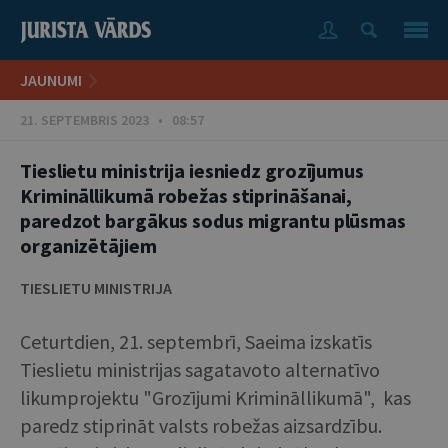
JAUNUMI
21. SEPTEMBRIS 2023 • 08:57
Tieslietu ministrija iesniedz grozījumus
Krimināllikumā robežas stiprināšanai,
paredzot bargākus sodus migrantu plūsmas
organizētājiem
TIESLIETU MINISTRIJA
Ceturtdien, 21. septembrī, Saeima izskatīs
Tieslietu ministrijas sagatavoto alternatīvo
likumprojektu "Grozījumi Krimināllikumā", kas
paredz stiprināt valsts robežas aizsardzību.