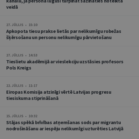
kanālu, ja persona lūgusi turpināt sazināties noteiktā
veidā
27. JŪLIJS • 15:10
Apkopota tiesu prakse lietās par nelikumīgu robežas
šķērsošanu un personu nelikumīgu pārvietošanu
27. JŪLIJS • 14:53
Tieslietu akadēmijā ar vieslekciju uzstāsies profesors
Pols Kreigs
22. JŪLIJS • 11:17
Eiropas Komisija atzinīgi vērtē Latvijas progresu
tiesiskuma stiprināšanā
15. JŪLIJS • 10:32
Stājas spēkā brīvības atņemšanas sods par migrantu
nodrošināšanu ar iespēju nelikumīgi uzturēties Latvijā