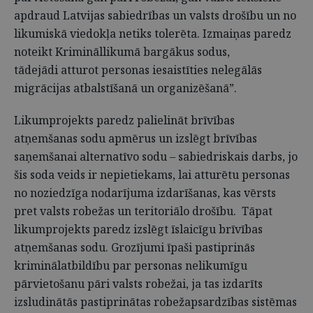
apdraud Latvijas sabiedrības un valsts drošību un no
likumiskā viedokļa netiks tolerēta. Izmaiņas paredz
noteikt Krimināllikumā bargākus sodus,
tādejādi atturot personas iesaistīties nelegālās
migrācijas atbalstīšanā un organizēšanā”.
Likumprojekts paredz palielināt brīvības
atņemšanas sodu apmērus un izslēgt brīvības
saņemšanai alternatīvo sodu – sabiedriskais darbs, jo
šis soda veids ir nepietiekams, lai atturētu personas
no noziedzīga nodarījuma izdarīšanas, kas vērsts
pret valsts robežas un teritoriālo drošību. Tāpat
likumprojekts paredz izslēgt īslaicīgu brīvības
atņemšanas sodu. Grozījumi īpaši pastiprinās
kriminālatbildību par personas nelikumīgu
pārvietošanu pāri valsts robežai, ja tas izdarīts
izsludinātās pastiprinātas robežapsardzības sistēmas