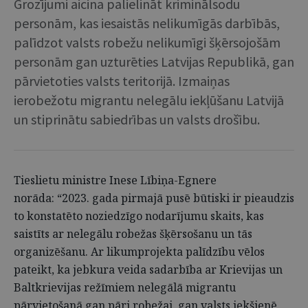
Grozījumi aicina palielināt kriminālsodu
personām, kas iesaistās nelikumīgās darbībās,
palīdzot valsts robežu nelikumīgi šķērsojošām
personām gan uzturēties Latvijas Republikā, gan
pārvietoties valsts teritorijā. Izmaiņas
ierobežotu migrantu nelegālu iekļūšanu Latvijā
un stiprinātu sabiedrības un valsts drošību.
Tieslietu ministre Inese Lībiņa-Egnere
norāda: “2023. gada pirmajā pusē būtiski ir pieaudzis
to konstatēto noziedzīgo nodarījumu skaits, kas
saistīts ar nelegālu robežas šķērsošanu un tās
organizēšanu. Ar likumprojekta palīdzību vēlos
pateikt, ka jebkura veida sadarbība ar Krievijas un
Baltkrievijas režīmiem nelegālā migrantu
pārvietošanā gan pāri robežai, gan valsts iekšienē