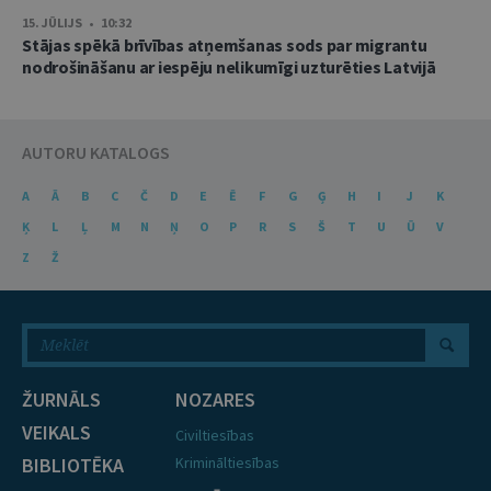
15. JŪLIJS • 10:32
Stājas spēkā brīvības atņemšanas sods par migrantu
nodrošināšanu ar iespēju nelikumīgi uzturēties Latvijā
AUTORU KATALOGS
A
Ā
B
C
Č
D
E
Ē
F
G
Ģ
H
I
J
K
Ķ
L
Ļ
M
N
Ņ
O
P
R
S
Š
T
U
Ū
V
Z
Ž
ŽURNĀLS
NOZARES
VEIKALS
Civiltiesības
BIBLIOTĒKA
Krimināltiesības