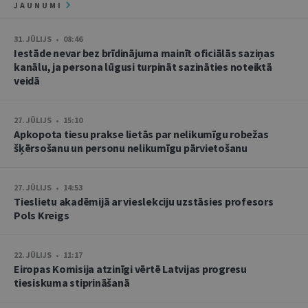
JAUNUMI
31. JŪLIJS • 08:46
Iestāde nevar bez brīdinājuma mainīt oficiālās saziņas
kanālu, ja persona lūgusi turpināt sazināties noteiktā
veidā
27. JŪLIJS • 15:10
Apkopota tiesu prakse lietās par nelikumīgu robežas
šķērsošanu un personu nelikumīgu pārvietošanu
27. JŪLIJS • 14:53
Tieslietu akadēmijā ar vieslekciju uzstāsies profesors
Pols Kreigs
22. JŪLIJS • 11:17
Eiropas Komisija atzinīgi vērtē Latvijas progresu
tiesiskuma stiprināšanā