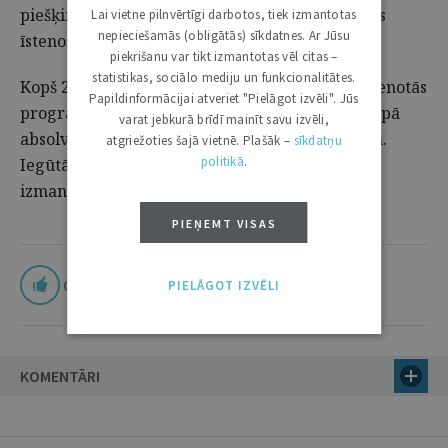
piešķirtā budžeta attīstības sadarbības politikas
Lai vietne pilnvērtīgi darbotos, tiek izmantotas
nepieciešamās (obligātās) sīkdatnes. Ar Jūsu
īstenošanai, piesaistot arī ASV finansējumu.
piekrišanu var tikt izmantotas vēl citas –
statistikas, sociālo mediju un funkcionalitātes.
Kopš 2014. gada Rīgas Juridiskā augstskolas īstenotās
Papildinformācijai atveriet "Pielāgot izvēli". Jūs
programmas Eiropas tiesībās un ekonomikā kopā
varat jebkurā brīdī mainīt savu izvēli,
absolvējuši 627 dalībnieki no 20 partnervalstīm.
atgriežoties šajā vietnē. Plašāk –
sīkdatņu
politikā
.
Iegūtās zināšanas un pieredzi pārstāvji varēs
izmantot savu valstu attīstības veicināšanai.
PIEŅEMT VISAS
0
PIELĀGOT IZVĒLI
KOMENTĀRI