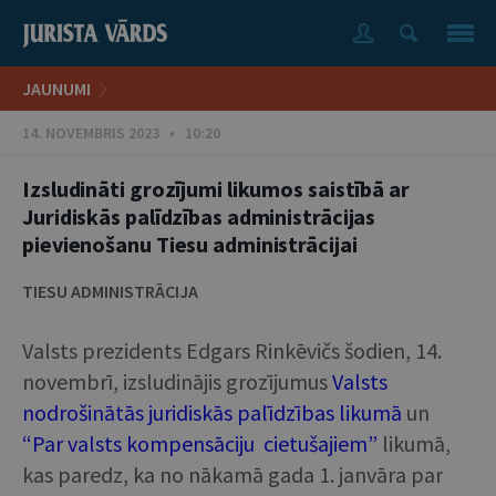
JAUNUMI
14. NOVEMBRIS 2023 • 10:20
Izsludināti grozījumi likumos saistībā ar
Juridiskās palīdzības administrācijas
pievienošanu Tiesu administrācijai
TIESU ADMINISTRĀCIJA
Valsts prezidents Edgars Rinkēvičs šodien, 14.
novembrī, izsludinājis grozījumus
Valsts
nodrošinātās juridiskās palīdzības likumā
un
“Par valsts kompensāciju cietušajiem”
likumā,
kas paredz, ka no nākamā gada 1. janvāra par