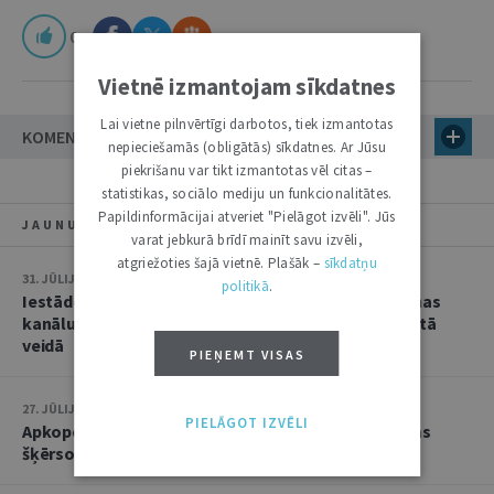
0
Vietnē izmantojam sīkdatnes
Lai vietne pilnvērtīgi darbotos, tiek izmantotas
KOMENTĀRI
nepieciešamās (obligātās) sīkdatnes. Ar Jūsu
piekrišanu var tikt izmantotas vēl citas –
statistikas, sociālo mediju un funkcionalitātes.
Papildinformācijai atveriet "Pielāgot izvēli". Jūs
JAUNUMI
varat jebkurā brīdī mainīt savu izvēli,
atgriežoties šajā vietnē. Plašāk –
sīkdatņu
31. JŪLIJS • 08:46
politikā
.
Iestāde nevar bez brīdinājuma mainīt oficiālās saziņas
kanālu, ja persona lūgusi turpināt sazināties noteiktā
veidā
PIEŅEMT VISAS
27. JŪLIJS • 15:10
PIELĀGOT IZVĒLI
Apkopota tiesu prakse lietās par nelikumīgu robežas
šķērsošanu un personu nelikumīgu pārvietošanu