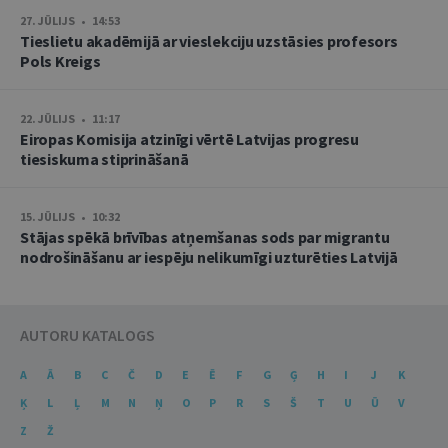
27. JŪLIJS • 14:53
Tieslietu akadēmijā ar vieslekciju uzstāsies profesors
Pols Kreigs
22. JŪLIJS • 11:17
Eiropas Komisija atzinīgi vērtē Latvijas progresu
tiesiskuma stiprināšanā
15. JŪLIJS • 10:32
Stājas spēkā brīvības atņemšanas sods par migrantu
nodrošināšanu ar iespēju nelikumīgi uzturēties Latvijā
AUTORU KATALOGS
A
Ā
B
C
Č
D
E
Ē
F
G
Ģ
H
I
J
K
Ķ
L
Ļ
M
N
Ņ
O
P
R
S
Š
T
U
Ū
V
Z
Ž