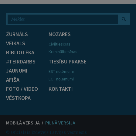
ŽURNĀLS
NOZARES
VEIKALS
Civiltiesības
BIBLIOTĒKA
Krimināltiesības
#TEIRDARBS
TIESĪBU PRAKSE
JAUNUMI
EST nolēmumi
AFIŠA
ECT nolēmumi
FOTO / VIDEO
KONTAKTI
VĒSTKOPA
MOBILĀ VERSIJA /
PILNĀ VERSIJA
© Oficiālais izdevējs Latvijas Vēstnesis