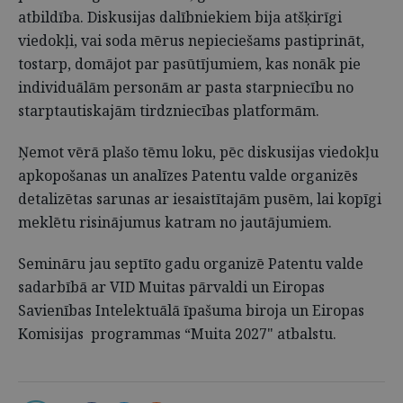
atbildība. Diskusijas dalībniekiem bija atšķirīgi
viedokļi, vai soda mērus nepieciešams pastiprināt,
tostarp, domājot par pasūtījumiem, kas nonāk pie
individuālām personām ar pasta starpniecību no
starptautiskajām tirdzniecības platformām.
Ņemot vērā plašo tēmu loku, pēc diskusijas viedokļu
apkopošanas un analīzes Patentu valde organizēs
detalizētas sarunas ar iesaistītajām pusēm, lai kopīgi
meklētu risinājumus katram no jautājumiem.
Semināru jau septīto gadu organizē Patentu valde
sadarbībā ar VID Muitas pārvaldi un Eiropas
Savienības Intelektuālā īpašuma biroja un Eiropas
Komisijas programmas “Muita 2027" atbalstu.