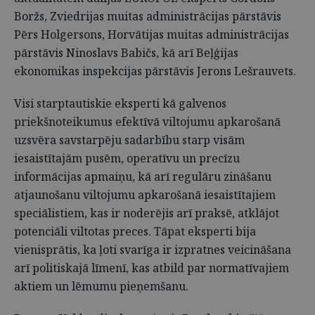
Boržs, Zviedrijas muitas administrācijas pārstāvis
Pērs Holgersons, Horvātijas muitas administrācijas
pārstāvis Ninoslavs Babičs, kā arī Beļģijas
ekonomikas inspekcijas pārstāvis Jerons Lešrauvets.
Visi starptautiskie eksperti kā galvenos
priekšnoteikumus efektīvā viltojumu apkarošanā
uzsvēra savstarpēju sadarbību starp visām
iesaistītajām pusēm, operatīvu un precīzu
informācijas apmaiņu, kā arī regulāru zināšanu
atjaunošanu viltojumu apkarošanā iesaistītajiem
speciālistiem, kas ir noderējis arī praksē, atklājot
potenciāli viltotas preces. Tāpat eksperti bija
vienisprātis, ka ļoti svarīga ir izpratnes veicināšana
arī politiskajā līmenī, kas atbild par normatīvajiem
aktiem un lēmumu pieņemšanu.