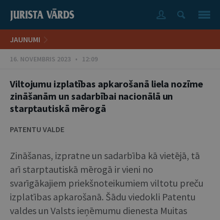
JAUNUMI
16. NOVEMBRIS 2023 • 12:09
Viltojumu izplatības apkarošanā liela nozīme
zināšanām un sadarbībai nacionālā un
starptautiskā mērogā
PATENTU VALDE
Zināšanas, izpratne un sadarbība kā vietējā, tā
arī starptautiskā mērogā ir vieni no
svarīgākajiem priekšnoteikumiem viltotu preču
izplatības apkarošanā. Šādu viedokli Patentu
valdes un Valsts ieņēmumu dienesta Muitas