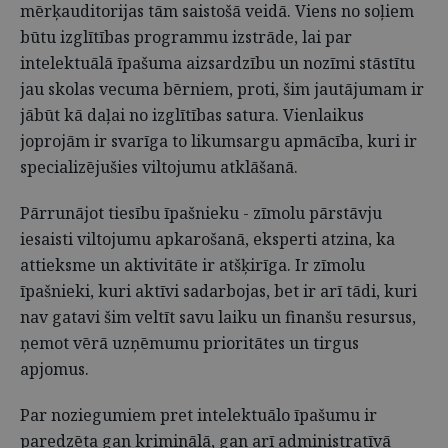
mērķauditorijas tām saistošā veidā. Viens no soļiem
būtu izglītības programmu izstrāde, lai par
intelektuālā īpašuma aizsardzību un nozīmi stāstītu
jau skolas vecuma bērniem, proti, šim jautājumam ir
jābūt kā daļai no izglītības satura. Vienlaikus
joprojām ir svarīga to likumsargu apmācība, kuri ir
specializējušies viltojumu atklāšanā.
Pārrunājot tiesību īpašnieku - zīmolu pārstāvju
iesaisti viltojumu apkarošanā, eksperti atzina, ka
attieksme un aktivitāte ir atšķirīga. Ir zīmolu
īpašnieki, kuri aktīvi sadarbojas, bet ir arī tādi, kuri
nav gatavi šim veltīt savu laiku un finanšu resursus,
ņemot vērā uzņēmumu prioritātes un tirgus
apjomus.
Par noziegumiem pret intelektuālo īpašumu ir
paredzēta gan kriminālā, gan arī administratīvā