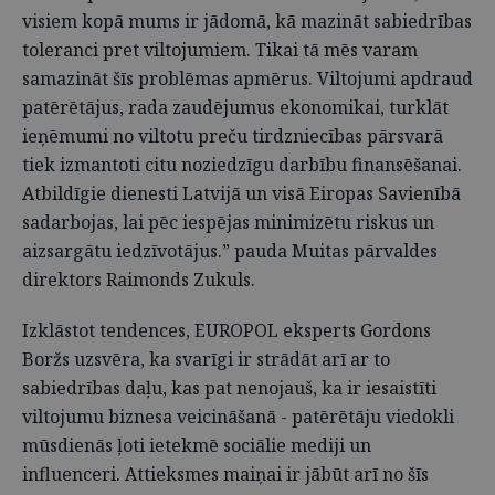
visiem kopā mums ir jādomā, kā mazināt sabiedrības
toleranci pret viltojumiem. Tikai tā mēs varam
samazināt šīs problēmas apmērus. Viltojumi apdraud
patērētājus, rada zaudējumus ekonomikai, turklāt
ieņēmumi no viltotu preču tirdzniecības pārsvarā
tiek izmantoti citu noziedzīgu darbību finansēšanai.
Atbildīgie dienesti Latvijā un visā Eiropas Savienībā
sadarbojas, lai pēc iespējas minimizētu riskus un
aizsargātu iedzīvotājus.” pauda Muitas pārvaldes
direktors Raimonds Zukuls.
Izklāstot tendences, EUROPOL eksperts Gordons
Boržs uzsvēra, ka svarīgi ir strādāt arī ar to
sabiedrības daļu, kas pat nenojauš, ka ir iesaistīti
viltojumu biznesa veicināšanā - patērētāju viedokli
mūsdienās ļoti ietekmē sociālie mediji un
influenceri. Attieksmes maiņai ir jābūt arī no šīs