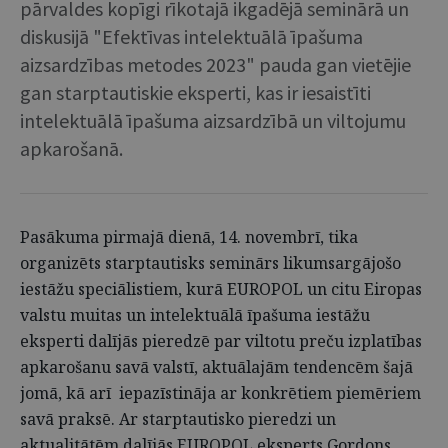
pārvaldes kopīgi rīkotajā ikgadējā seminārā un
diskusijā "Efektīvas intelektuālā īpašuma
aizsardzības metodes 2023" pauda gan vietējie
gan starptautiskie eksperti, kas ir iesaistīti
intelektuālā īpašuma aizsardzībā un viltojumu
apkarošanā.
Pasākuma pirmajā dienā, 14. novembrī, tika
organizēts starptautisks seminārs likumsargājošo
iestāžu speciālistiem, kurā EUROPOL un citu Eiropas
valstu muitas un intelektuālā īpašuma iestāžu
eksperti dalījās pieredzē par viltotu preču izplatības
apkarošanu savā valstī, aktuālajām tendencēm šajā
jomā, kā arī iepazīstināja ar konkrētiem piemēriem
savā praksē. Ar starptautisko pieredzi un
aktualitātēm dalījās EUROPOL eksperts Gordons