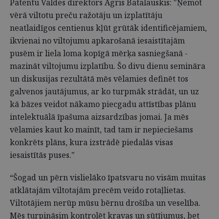
Patentu Valdes direktors Agris Batalauskis: "Ņemot
vērā viltotu preču ražotāju un izplatītāju
neatlaidīgos centienus kļūt grūtāk identificējamiem,
ikvienai no viltojumu apkarošanā iesaistītajām
pusēm ir liela loma kopīgā mērķa sasniegšanā -
mazināt viltojumu izplatību. Šo divu dienu semināra
un diskusijas rezultātā mēs vēlamies definēt tos
galvenos jautājumus, ar ko turpmāk strādāt, un uz
kā bāzes veidot nākamo piecgadu attīstības plānu
intelektuālā īpašuma aizsardzības jomai. Ja mēs
vēlamies kaut ko mainīt, tad tam ir nepieciešams
konkrēts plāns, kura izstrādē piedalās visas
iesaistītās puses."
“Šogad un pērn vislielāko īpatsvaru no visām muitas
atklātajām viltotajām precēm veido rotaļlietas.
Viltotājiem nerūp mūsu bērnu drošība un veselība.
Mēs turpināsim kontrolēt kravas un sūtījumus, bet