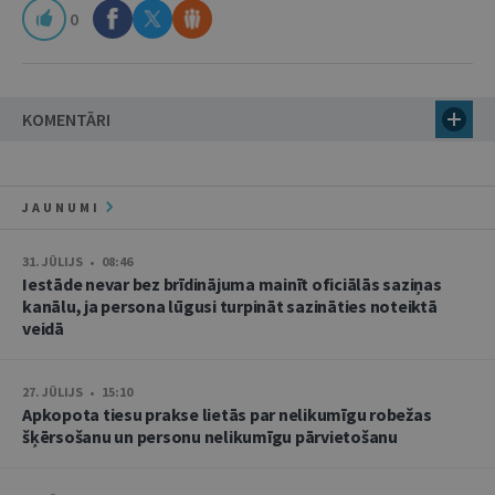
0
KOMENTĀRI
JAUNUMI
31. JŪLIJS • 08:46
Iestāde nevar bez brīdinājuma mainīt oficiālās saziņas
kanālu, ja persona lūgusi turpināt sazināties noteiktā
veidā
27. JŪLIJS • 15:10
Apkopota tiesu prakse lietās par nelikumīgu robežas
šķērsošanu un personu nelikumīgu pārvietošanu