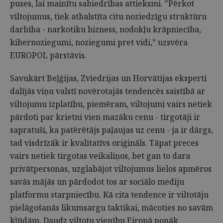
puses, lai mainītu sabiedrības attieksmi. "Pērkot
viltojumus, tiek atbalstīta citu noziedzīgu struktūru
darbība - narkotiku bizness, nodokļu krāpniecība,
kibernoziegumi, noziegumi pret vidi,” uzsvēra
EUROPOL pārstāvis.
Savukārt Beļģijas, Zviedrijas un Horvātijas eksperti
dalījās viņu valstī novērotajās tendencēs saistībā ar
viltojumu izplatību, piemēram, viltojumi vairs netiek
pārdoti par krietni vien mazāku cenu - tirgotāji ir
sapratuši, ka patērētājs paļaujas uz cenu - ja ir dārgs,
tad visdrīzāk ir kvalitatīvs oriģināls. Tāpat preces
vairs netiek tirgotas veikaliņos, bet gan to dara
privātpersonas, uzglabājot viltojumus lielos apmēros
savās mājās un pārdodot tos ar sociālo mediju
platformu starpniecību. Kā cita tendence ir viltotāju
pielāgošanās likumsargu taktikai, mācoties no savām
kļūdām. Daudz viltotu vienību Eiropā nonāk