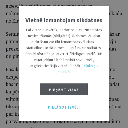
atsevišķos sūtījumos kā parastas preces,
nokomplektējot tās par viltotām zīmolu precēm kādā
Vietnē izmantojam sīkdatnes
no Eiropas valstīm.
Lai vietne pilnvērtīgi darbotos, tiek izmantotas
Semināra noslēgumā muitas darbinieki iepazinās ar
nepieciešamās (obligātās) sīkdatnes. Ar Jūsu
patentpilnvarnieku un tiesību īpašnieku pārstāvju
piekrišanu var tikt izmantotas vēl citas –
statistikas, sociālo mediju un funkcionalitātes.
prezentācijām par pazīmēm, kā identificēt viltotas
Papildinformācijai atveriet "Pielāgot izvēli". Jūs
un pirātiskas preces.
varat jebkurā brīdī mainīt savu izvēli,
atgriežoties šajā vietnē. Plašāk –
sīkdatņu
Pasākuma otrā diena – 15. novembris – bija veltīta
politikā
.
ekspertu diskusijai, kuras mērķis bija noskaidrot,
kas ir maināms, uzlabojams, kādos virzienos strādāt,
PIEŅEMT VISAS
lai pēc iespējas mazinātu viltojumu izplatību,
viltojumu importu Latvijā. Ekspertu paustās atziņas
tiks apkopotas un izmantotas ziņojuma sagatavošanā
PIELĀGOT IZVĒLI
par intelektuālā īpašuma aizsardzības un
pārvaldības sistēmas attīstību Latvijā turpmākajiem