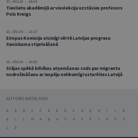
27. JŪLIJS • 14:53
Tieslietu akadēmijā ar vieslekciju uzstāsies profesors
Pols Kreigs
22. JŪLIJS • 11:17
Eiropas Komisija atzinīgi vērtē Latvijas progresu
tiesiskuma stiprināšanā
15. JŪLIJS • 10:32
Stājas spēkā brīvības atņemšanas sods par migrantu
nodrošināšanu ar iespēju nelikumīgi uzturēties Latvijā
AUTORU KATALOGS
A
Ā
B
C
Č
D
E
Ē
F
G
Ģ
H
I
J
K
Ķ
L
Ļ
M
N
Ņ
O
P
R
S
Š
T
U
Ū
V
Z
Ž