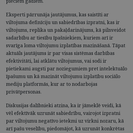
pieciem gadiem.
Eksperti pārrunāja jautājumus, kas saistīti ar
viltojuma definīciju un sabiedrības izpratni, kas ir
viltojums, replika un pakaļdarinājums, kā pilnveidot
sadarbību ar tiesību īpašniekiem, kuriem arī ir
svarīga loma viltojumu izplatības mazināšanā. Tāpat
aktuāls jautājums ir par visas sistēmas darbības
efektivitāti, lai atklātu viltojumus, vai sodi ir
pietiekami augsti par noziegumiem pret intelektuālo
īpašumu un kā mazināt viltojumu izplatību sociālo
mediju platformās, kur ar to nodarbojas
privātpersonas.
Diskusijas dalībnieki atzina, ka ir jāmeklē veidi, kā
vēl efektīvāk uzrunāt sabiedrību, vairojot izpratni
par viltojumu negatīvo ietekmi uz virkni nozaru, kā
arī pašu veselību, piedomājot, kā uzrunāt konkrētas