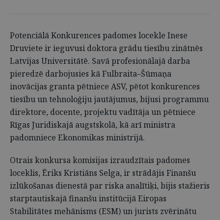
Potenciālā Konkurences padomes locekle Inese
Druviete ir ieguvusi doktora grādu tiesību zinātnēs
Latvijas Universitātē. Savā profesionālajā darba
pieredzē darbojusies kā Fulbraita–Šūmaņa
inovācijas granta pētniece ASV, pētot konkurences
tiesību un tehnoloģiju jautājumus, bijusi programmu
direktore, docente, projektu vadītāja un pētniece
Rīgas Juridiskajā augstskolā, kā arī ministra
padomniece Ekonomikas ministrijā.
Otrais konkursa komisijas izraudzītais padomes
loceklis, Ēriks Kristiāns Selga, ir strādājis Finanšu
izlūkošanas dienestā par riska analītiķi, bijis stažieris
starptautiskajā finanšu institūcijā Eiropas
Stabilitātes mehānisms (ESM) un jurists zvērinātu