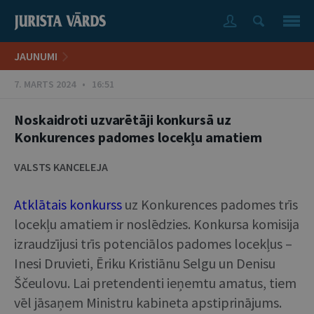
JAUNUMI
7. MARTS 2024 • 16:51
Noskaidroti uzvarētāji konkursā uz
Konkurences padomes locekļu amatiem
VALSTS KANCELEJA
Atklātais konkurss
uz Konkurences padomes trīs
locekļu amatiem ir noslēdzies. Konkursa komisija
izraudzījusi trīs potenciālos padomes locekļus –
Inesi Druvieti, Ēriku Kristiānu Selgu un Denisu
Ščeulovu. Lai pretendenti ieņemtu amatus, tiem
vēl jāsaņem Ministru kabineta apstiprinājums.