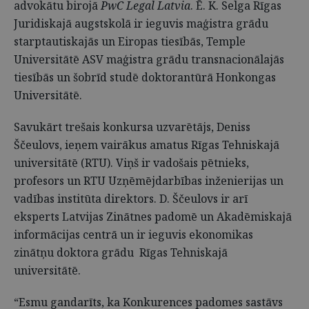
advokātu birojā
PwC Legal Latvia
. Ē. K. Selga Rīgas
Juridiskajā augstskolā ir ieguvis maģistra grādu
starptautiskajās un Eiropas tiesībās, Temple
Universitātē ASV maģistra grādu transnacionālajās
tiesībās un šobrīd studē doktorantūrā Honkongas
Universitātē.
Savukārt trešais konkursa uzvarētājs, Deniss
Ščeulovs, ieņem vairākus amatus Rīgas Tehniskajā
universitātē (RTU). Viņš ir vadošais pētnieks,
profesors un RTU Uzņēmējdarbības inženierijas un
vadības institūta direktors. D. Ščeulovs ir arī
eksperts Latvijas Zinātnes padomē un Akadēmiskajā
informācijas centrā un ir ieguvis ekonomikas
zinātņu doktora grādu Rīgas Tehniskajā
universitātē.
“Esmu gandarīts, ka Konkurences padomes sastāvs