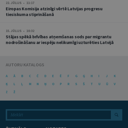
22. JŪLIJS • 11:17
Eiropas Komisija atzinīgi vērtē Latvijas progresu
tiesiskuma stiprināšanā
15. JŪLIJS • 10:32
Stājas spēkā brīvības atņemšanas sods par migrantu
nodrošināšanu ar iespēju nelikumīgi uzturēties Latvijā
AUTORU KATALOGS
A
Ā
B
C
Č
D
E
Ē
F
G
Ģ
H
I
J
K
Ķ
L
Ļ
M
N
Ņ
O
P
R
S
Š
T
U
Ū
V
Z
Ž