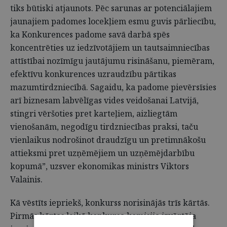
tiks būtiski atjaunots. Pēc sarunas ar potenciālajiem
jaunajiem padomes locekļiem esmu guvis pārliecību,
ka Konkurences padome savā darbā spēs
koncentrēties uz iedzīvotājiem un tautsaimniecības
attīstībai nozīmīgu jautājumu risināšanu, piemēram,
efektīvu konkurences uzraudzību pārtikas
mazumtirdzniecībā. Sagaidu, ka padome pievērsīsies
arī biznesam labvēlīgas vides veidošanai Latvijā,
stingri vēršoties pret karteļiem, aizliegtām
vienošanām, negodīgu tirdzniecības praksi, taču
vienlaikus nodrošinot draudzīgu un pretimnākošu
attieksmi pret uzņēmējiem un uzņēmējdarbību
kopumā”, uzsver ekonomikas ministrs Viktors
Valainis.
Kā vēstīts iepriekš, konkurss norisinājās trīs kārtās.
Pirmās kārtas laikā konkursa komisija izvērtēja