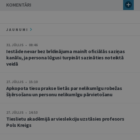
KOMENTĀRI
JAUNUMI
31. JŪLIJS • 08:46
Iestāde nevar bez brīdinājuma mainīt oficiālās saziņas
kanālu, ja persona lūgusi turpināt sazināties noteiktā
veidā
27. JŪLIJS • 15:10
Apkopota tiesu prakse lietās par nelikumīgu robežas
šķērsošanu un personu nelikumīgu pārvietošanu
27. JŪLIJS • 14:53
Tieslietu akadēmijā ar vieslekciju uzstāsies profesors
Pols Kreigs