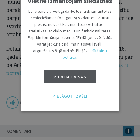
Vietnē izmantojam sīkdatnes
jaunu hipotekāro līgumu un attālināti apliecināt
parakstu nostiprinājuma lūgumam par ķīlas tiesību
Lai vietne pilnvērtīgi darbotos, tiek izmantotas
pārgrozīšanu par labu jaunajam kredīta devējam pie
nepieciešamās (obligātās) sīkdatnes. Ar Jūsu
piekrišanu var tikt izmantotas vēl citas –
zvērināta notāra. Visu procesu varēs īstenot arī
statistikas, sociālo mediju un funkcionalitātes.
attālināti.
Papildinformācijai atveriet "Pielāgot izvēli". Jūs
varat jebkurā brīdī mainīt savu izvēli,
Detalizēti ar grozījumiem Ministru kabineta 2016.
atgriežoties šajā vietnē. Plašāk –
sīkdatņu
gada 25. oktobra noteikumos Nr. 691 "Noteikumi par
politikā
.
patērētāja kreditēšanu" var iepazīties
Tiesību aktu
portālā
.
PIEŅEMT VISAS
PIELĀGOT IZVĒLI
0
KOMENTĀRI