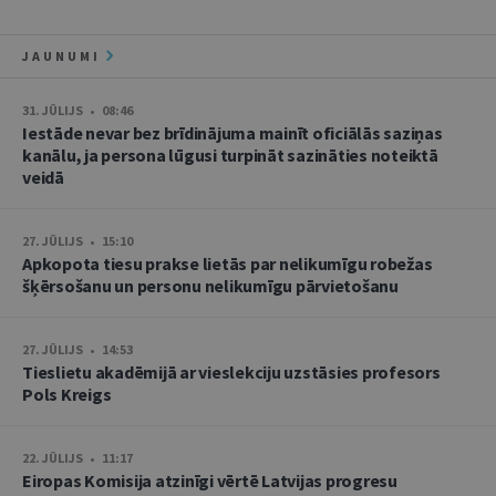
JAUNUMI
31. JŪLIJS • 08:46
Iestāde nevar bez brīdinājuma mainīt oficiālās saziņas
kanālu, ja persona lūgusi turpināt sazināties noteiktā
veidā
27. JŪLIJS • 15:10
Apkopota tiesu prakse lietās par nelikumīgu robežas
šķērsošanu un personu nelikumīgu pārvietošanu
27. JŪLIJS • 14:53
Tieslietu akadēmijā ar vieslekciju uzstāsies profesors
Pols Kreigs
22. JŪLIJS • 11:17
Eiropas Komisija atzinīgi vērtē Latvijas progresu