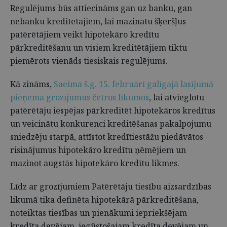
Regulējums būs attiecināms gan uz banku, gan
nebanku kreditētājiem, lai mazinātu šķēršļus
patērētājiem veikt hipotekāro kredītu
pārkreditēšanu un visiem kreditētājiem tiktu
piemērots vienāds tiesiskais regulējums.
Kā zināms,
Saeima š.g. 15. februārī galīgajā lasījumā
pieņēma grozījumus četros likumos
, lai atvieglotu
patērētāju iespējas pārkreditēt hipotekāros kredītus
un veicinātu konkurenci kreditēšanas pakalpojumu
sniedzēju starpā, attīstot kredītiestāžu piedāvātos
risinājumus hipotekāro kredītu ņēmējiem un
mazinot augstās hipotekāro kredītu likmes.
Līdz ar grozījumiem Patērētāju tiesību aizsardzības
likumā tika definēta hipotekārā pārkreditēšana,
noteiktas tiesības un pienākumi iepriekšējam
kredīta devējam, iegūstošajam kredīta devējam un