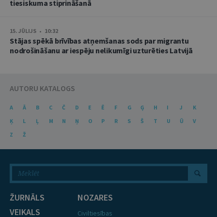
tiesiskuma stiprināšanā
15. JŪLIJS • 10:32
Stājas spēkā brīvības atņemšanas sods par migrantu
nodrošināšanu ar iespēju nelikumīgi uzturēties Latvijā
AUTORU KATALOGS
A
Ā
B
C
Č
D
E
Ē
F
G
Ģ
H
I
J
K
Ķ
L
Ļ
M
N
Ņ
O
P
R
S
Š
T
U
Ū
V
Z
Ž
ŽURNĀLS
NOZARES
VEIKALS
Civiltiesības