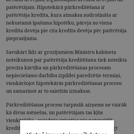
patērētājam​. Hipotekārā pārkreditēšana ir
patērētāja kredīta, kura atmaksa nodrošināta ar
nekustamā īpašuma hipotēku, pāreja no viena
kredīta devēja pie cita kredīta devēja pēc patērētāja
pieprasījuma.
Savukārt līdz ar grozījumiem Ministru kabineta
noteikumos par patērētāja kreditēšanu tiek noteikta
precīza kārtība un pārkreditēšanas procesam
nepieciešamo darbību izpildei paredzētie termiņi,
vienkāršojot hipotekārās pārkreditēšanas procesu
un samazinot ar to saistītās izmaksas.
Pārkreditēšanas process turpmāk aizņems ne vairāk
kā divus mēnešus, un patērētājam tas kļūs
vienkāršāks - vajadzēs griezties pie potenciālā
kredītdevēja, izvērtēt viņa piedāvājumu, noslēgt