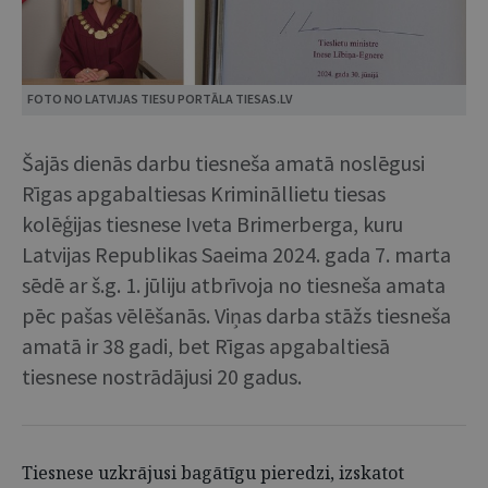
FOTO NO LATVIJAS TIESU PORTĀLA TIESAS.LV
Šajās dienās darbu tiesneša amatā noslēgusi
Rīgas apgabaltiesas Krimināllietu tiesas
kolēģijas tiesnese Iveta Brimerberga, kuru
Latvijas Republikas Saeima 2024. gada 7. marta
sēdē ar š.g. 1. jūliju atbrīvoja no tiesneša amata
pēc pašas vēlēšanās. Viņas darba stāžs tiesneša
amatā ir 38 gadi, bet Rīgas apgabaltiesā
tiesnese nostrādājusi 20 gadus.
Tiesnese uzkrājusi bagātīgu pieredzi, izskatot