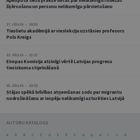
šķērsošanu un personu nelikumīgu pārvietošanu
27. JŪLIJS • 14:53
Tieslietu akadēmijā ar vieslekciju uzstāsies profesors
Pols Kreigs
22. JŪLIJS • 11:17
Eiropas Komisija atzinīgi vērtē Latvijas progresu
tiesiskuma stiprināšanā
15. JŪLIJS • 10:32
Stājas spēkā brīvības atņemšanas sods par migrantu
nodrošināšanu ar iespēju nelikumīgi uzturēties Latvijā
AUTORU KATALOGS
A
Ā
B
C
Č
D
E
Ē
F
G
Ģ
H
I
J
K