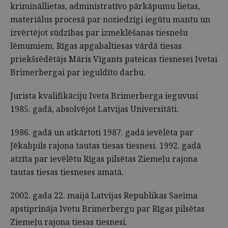
krimināllietas, administratīvo pārkāpumu lietas,
materiālus procesā par noziedzīgi iegūtu mantu un
izvērtējot sūdzības par izmeklēšanas tiesnešu
lēmumiem. Rīgas apgabaltiesas vārdā tiesas
priekšsēdētājs Māris Vīgants pateicas tiesnesei Ivetai
Brimerbergai par ieguldīto darbu.
Jurista kvalifikāciju Iveta Brimerberga ieguvusi
1985. gadā, absolvējot Latvijas Universitāti.
1986. gadā un atkārtoti 1987. gadā ievēlēta par
Jēkabpils rajona tautas tiesas tiesnesi. 1992. gadā
atzīta par ievēlētu Rīgas pilsētas Ziemeļu rajona
tautas tiesas tiesneses amatā.
2002. gada 22. maijā Latvijas Republikas Saeima
apstiprināja Ivetu Brimerbergu par Rīgas pilsētas
Ziemeļu rajona tiesas tiesnesi.