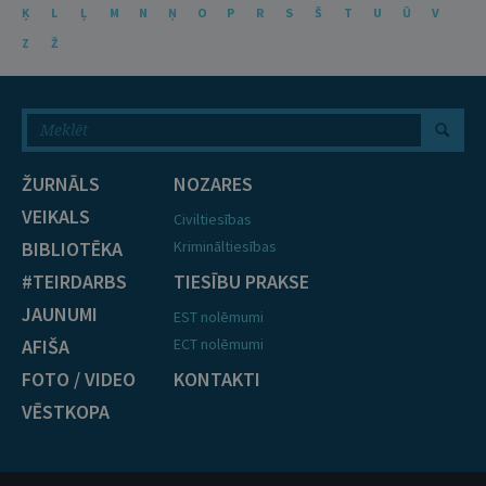
Ķ
L
Ļ
M
N
Ņ
O
P
R
S
Š
T
U
Ū
V
Z
Ž
ŽURNĀLS
NOZARES
VEIKALS
Civiltiesības
BIBLIOTĒKA
Krimināltiesības
#TEIRDARBS
TIESĪBU PRAKSE
JAUNUMI
EST nolēmumi
AFIŠA
ECT nolēmumi
FOTO / VIDEO
KONTAKTI
VĒSTKOPA