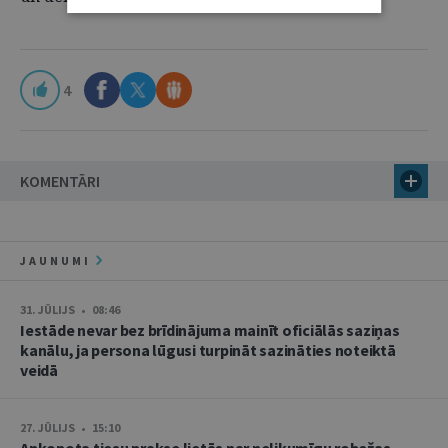
4
KOMENTĀRI
JAUNUMI
31. JŪLIJS • 08:46
Iestāde nevar bez brīdinājuma mainīt oficiālās saziņas
kanālu, ja persona lūgusi turpināt sazināties noteiktā
veidā
27. JŪLIJS • 15:10
Apkopota tiesu prakse lietās par nelikumīgu robežas