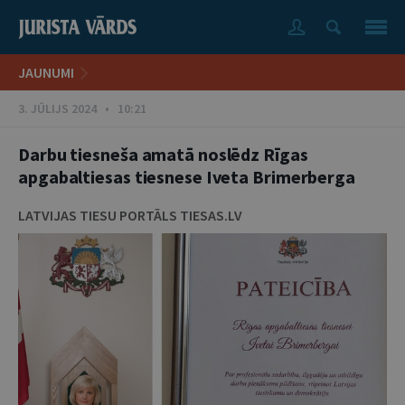
JAUNUMI
3. JŪLIJS 2024 • 10:21
Darbu tiesneša amatā noslēdz Rīgas
apgabaltiesas tiesnese Iveta Brimerberga
LATVIJAS TIESU PORTĀLS TIESAS.LV