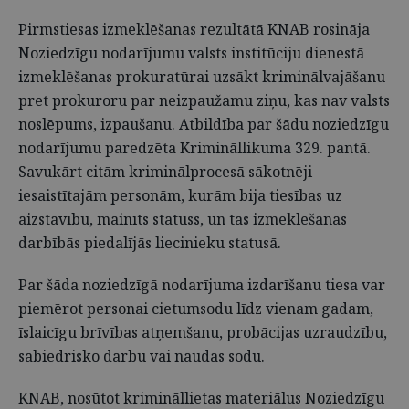
Pirmstiesas izmeklēšanas rezultātā KNAB rosināja
Noziedzīgu nodarījumu valsts institūciju dienestā
izmeklēšanas prokuratūrai uzsākt kriminālvajāšanu
pret prokuroru par neizpaužamu ziņu, kas nav valsts
noslēpums, izpaušanu. Atbildība par šādu noziedzīgu
nodarījumu paredzēta Krimināllikuma 329. pantā.
Savukārt citām kriminālprocesā sākotnēji
iesaistītajām personām, kurām bija tiesības uz
aizstāvību, mainīts statuss, un tās izmeklēšanas
darbībās piedalījās liecinieku statusā.
Par šāda noziedzīgā nodarījuma izdarīšanu tiesa var
piemērot personai cietumsodu līdz vienam gadam,
īslaicīgu brīvības atņemšanu, probācijas uzraudzību,
sabiedrisko darbu vai naudas sodu.
KNAB, nosūtot krimināllietas materiālus Noziedzīgu