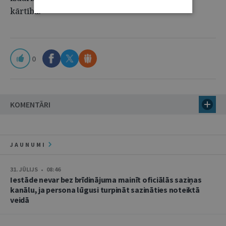
kārtībā.
0
KOMENTĀRI
JAUNUMI
31. JŪLIJS • 08:46
Iestāde nevar bez brīdinājuma mainīt oficiālās saziņas
kanālu, ja persona lūgusi turpināt sazināties noteiktā
veidā