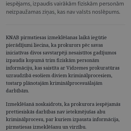
iespējams, izpaudis vairākām fiziskām personām
neizpaužamas ziņas, kas nav valsts noslēpums.
KNAB pirmstiesas izmeklēšanas laikā iegūtie
pierādījumi liecina, ka prokurors pēc savas
iniciatīvas divos savstarpēji nesaistītos gadījumos
izpaudis kopumā trim fiziskām personām
informāciju, kas saistīta ar Vidzemes prokuratūras
uzraudzībā esošiem diviem kriminālprocesiem,
tostarp plānotajām kriminālprocesuālajām
darbībām.
Izmeklēšanā noskaidrots, ka prokurora iespējamās
prettiesiskās darbības nav ietekmējušas abu
kriminālprocesu, par kuriem izpausta informācija,
pirmstiesas izmeklēšanu un virzību.