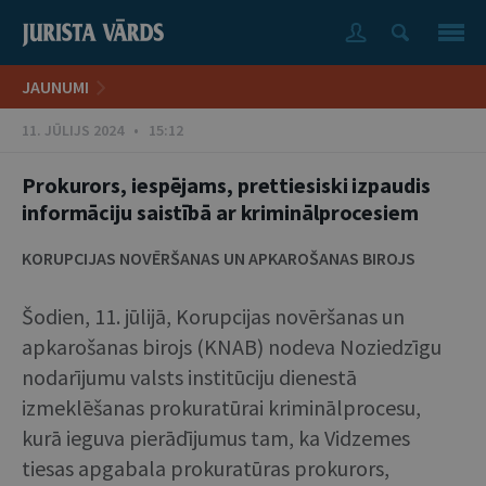
JAUNUMI
11. JŪLIJS 2024 • 15:12
Prokurors, iespējams, prettiesiski izpaudis
informāciju saistībā ar kriminālprocesiem
KORUPCIJAS NOVĒRŠANAS UN APKAROŠANAS BIROJS
Šodien, 11. jūlijā, Korupcijas novēršanas un
apkarošanas birojs (KNAB) nodeva Noziedzīgu
nodarījumu valsts institūciju dienestā
izmeklēšanas prokuratūrai kriminālprocesu,
kurā ieguva pierādījumus tam, ka Vidzemes
tiesas apgabala prokuratūras prokurors,