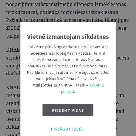
nodarījumu valsts institūciju dienestā izmeklēšanas
prokuratūrai, noslēdza pirmstiesas izmeklēšanu.
Pašlaik prokuratūrai kā procesa virzītājai jālemj par
šī 2023. gada 22. decembrī uzsāktā kriminālprocesa
Vietnē izmantojam sīkdatnes
turpmāko virzību.
Lai vietne pilnvērtīgi darbotos, tiek izmantotas
KNAB pateicas iesaistītajām prokuratūras
nepieciešamās (obligātās) sīkdatnes. Ar Jūsu
struktūrvienībām par sadarbību un kriminālprocesā
piekrišanu var tikt izmantotas vēl citas –
sniegto atbalstu sekmīgu kriminālprocesuālo
statistikas, sociālo mediju un funkcionalitātes.
Papildinformācijai atveriet "Pielāgot izvēli". Jūs
darbību veikšanā.
varat jebkurā brīdī mainīt savu izvēli,
atgriežoties šajā vietnē. Plašāk –
sīkdatņu
KNAB vērš uzmanību, ka kriminālprocesā
politikā
.
iesaistītajām personām ir tiesības uz aizstāvību, un
atgādina, ka nevainīguma prezumpciju piemēro
visos kriminālprocesa posmos – sākot no brīža, kad
PIEŅEMT VISAS
persona tiek turēta aizdomās vai apsūdzēta, līdz
brīdim, kamēr tās vaina noziedzīga nodarījuma
PIELĀGOT IZVĒLI
izdarīšanā tiek konstatēta likumā noteiktajā