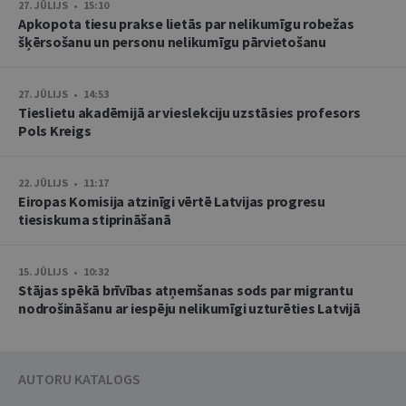
27. JŪLIJS • 15:10
Apkopota tiesu prakse lietās par nelikumīgu robežas
šķērsošanu un personu nelikumīgu pārvietošanu
27. JŪLIJS • 14:53
Tieslietu akadēmijā ar vieslekciju uzstāsies profesors
Pols Kreigs
22. JŪLIJS • 11:17
Eiropas Komisija atzinīgi vērtē Latvijas progresu
tiesiskuma stiprināšanā
15. JŪLIJS • 10:32
Stājas spēkā brīvības atņemšanas sods par migrantu
nodrošināšanu ar iespēju nelikumīgi uzturēties Latvijā
AUTORU KATALOGS