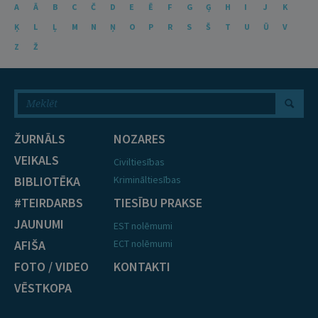
A
Ā
B
C
Č
D
E
Ē
F
G
Ģ
H
I
J
K
Ķ
L
Ļ
M
N
Ņ
O
P
R
S
Š
T
U
Ū
V
Z
Ž
ŽURNĀLS
NOZARES
VEIKALS
Civiltiesības
BIBLIOTĒKA
Krimināltiesības
#TEIRDARBS
TIESĪBU PRAKSE
JAUNUMI
EST nolēmumi
AFIŠA
ECT nolēmumi
FOTO / VIDEO
KONTAKTI
VĒSTKOPA