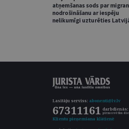
atņemšanas sods par migra
nodrošināšanu ar iespēju
nelikumīgi uzturēties Latvij
Lasītāju serviss
:
abonenti@lv.lv
67311161
darbdienās: 
pirmssvētku die
Klientu pieņemšana klātienē