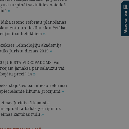
gusi turpināt sazināties noteiktā
eidā
aldība īsteno reformu plānošanas
okumentu un tiesību aktu ērtākai
ieejamībai lietotājiem
ēzeknes Tehnoloģiju akadēmijā
otiks Juristu dienas 2019
SU JURISTA VIDEOPADOMS: Vai
ircējam jāmaksā par salauztu vai
abojātu preci?
(3)
pēkā stājušies bāriņtiesu reformai
epieciešamie likuma grozījumi
aeimas Juridiskā komisija
onceptuāli atbalsta grozījumus
aeimas kārtības rullī