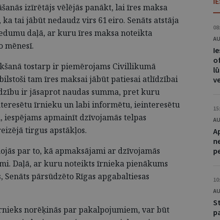
I
anās izīrētājs vēlējās panākt, lai īres maksa
, ka tai jābūt nedaudz virs 61 eiro. Senāts atstāja
08
iedumu daļā, ar kuru īres maksa noteikta
AU
ro mēnesī.
I
of
ikšanā tostarp ir piemērojams Civillikumā
lū
bilstoši tam īres maksai jābūt patiesai atlīdzībai
v
līdzību ir jāsaprot naudas summa, pret kuru
nteresētu īrnieku un labi informētu, ieinteresētu
15
īti, iespējams apmainīt dzīvojamās telpas
AU
eizējā tirgus apstākļos.
A
n
enojās par to, kā apmaksājami ar dzīvojamās
p
umi. Daļā, ar kuru noteikts īrnieka pienākums
 Senāts pārsūdzēto Rīgas apgabaltiesas
10
AU
S
 īrnieks norēķinās par pakalpojumiem, var būt
p