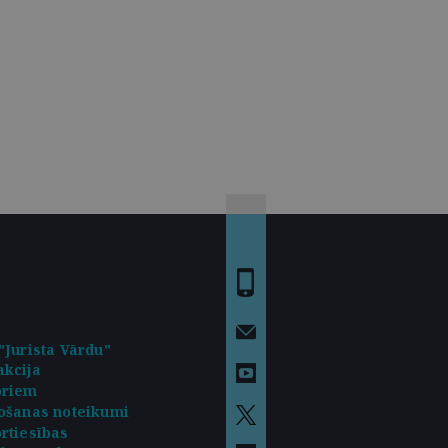
"Jurista Vārdu"
kcija
oriem
ošanas noteikumi
rtiesības