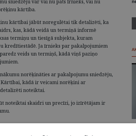
u sniedzēju var vai nu pats īrnieks, vai nu
ne
norēķinu kārtība.
u kārtībai jābūt noregulētai tik detalizēti, ka
aidrs, kas, kādā veidā un termiņā informē
sas termiņu un tiesīgā subjekta, kuram
u kredītiestādē. Ja īrnieks par pakalpojumiem
A
jāparedz veids un termiņš, kādā viņš paziņo
sājumiem.
ienākumu norēķināties ar pakalpojumu sniedzēju,
Kārtībai, kādā ir veicami norēķini ar
detalizēti noteiktai.
noteiktai skaidri un precīzi, jo izīrētājam ir
gumu.
07