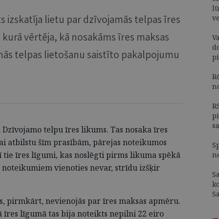
lū
 izskatīja lietu par dzīvojamās telpas īres
v
kurā vērtēja, kā nosakāms īres maksas
V
d
mās telpas lietošanu saistīto pakalpojumu
p
R
n
R
p
s
ā Dzīvojamo telpu īres likums. Tas nosaka īres
i atbilstu šīm prasībām, pārejas noteikumos
S
 tie īres līgumi, kas noslēgti pirms likuma spēkā
n
ar noteikumiem vienoties nevar, strīdu izšķir
S
k
S
eks, pirmkārt, nevienojās par īres maksas apmēru.
res līgumā tas bija noteikts nepilni 22 eiro