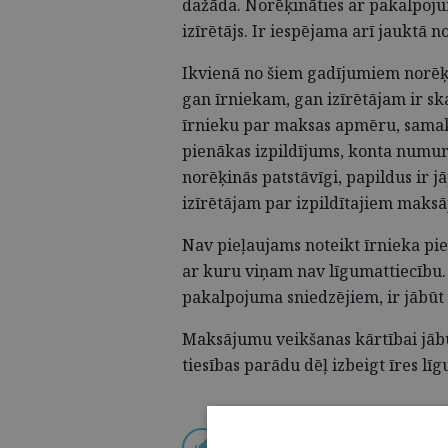
dažāda. Norēķināties ar pakalpojum
izīrētājs. Ir iespējama arī jauktā 
Ikvienā no šiem gadījumiem norēķin
gan īrniekam, gan izīrētājam ir sk
īrnieku par maksas apmēru, samak
pienākas izpildījums, konta numur
norēķinās patstāvīgi, papildus ir 
izīrētājam par izpildītajiem mak
Nav pieļaujams noteikt īrnieka p
ar kuru viņam nav līgumattiecību. 
pakalpojuma sniedzējiem, ir jābūt 
Maksājumu veikšanas kārtībai jābūt 
tiesības parādu dēļ izbeigt īres lī