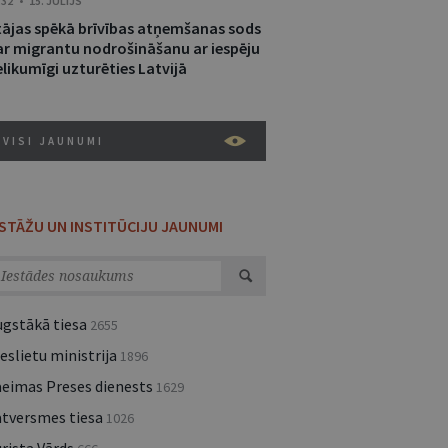
:32 • 15. JŪLIJS
tājas spēkā brīvības atņemšanas sods
ar migrantu nodrošināšanu ar iespēju
likumīgi uzturēties Latvijā
VISI JAUNUMI
ESTĀŽU UN INSTITŪCIJU JAUNUMI
ugstākā tiesa
2655
eslietu ministrija
1896
aeimas Preses dienests
1629
atversmes tiesa
1026