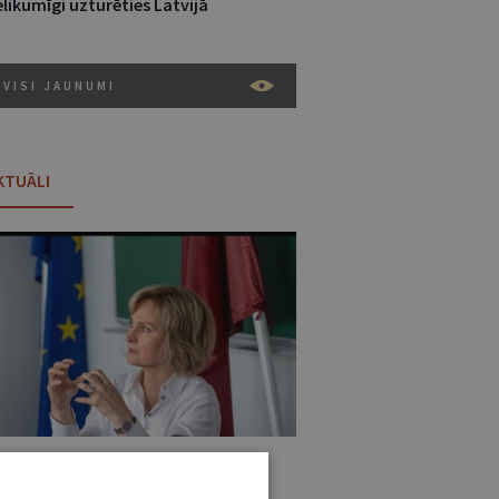
likumīgi uzturēties Latvijā
VISI JAUNUMI
KTUĀLI
:31 • 25. JŪNIJS