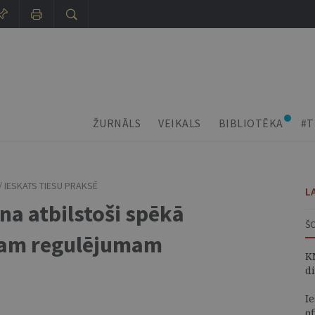
ŽURNĀLS
VEIKALS
BIBLIOTĒKA
#T
/
IESKATS TIESU PRAKSĒ
L
na atbilstoši spēkā
Š
jam regulējumam
K
d
I
of