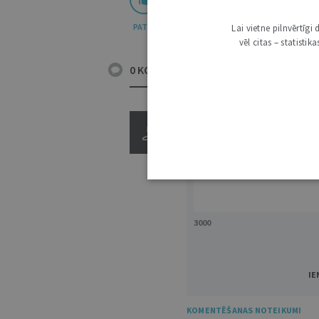
PATĪK
Lai vietne pilnvērtīg
vēl citas – statisti
0 KOMENTĀRI
3000
IE
KOMENTĒŠANAS NOTEIKUMI