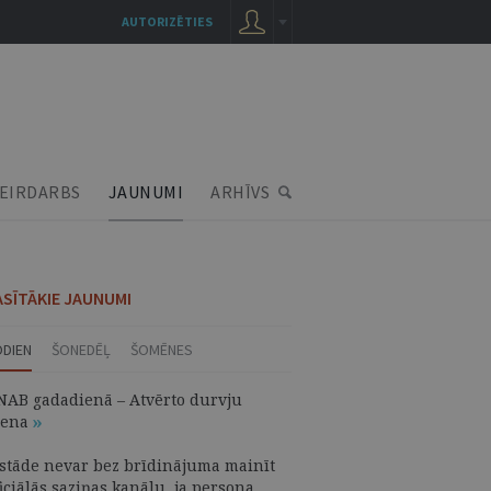
AUTORIZĒTIES
EIRDARBS
JAUNUMI
ARHĪVS
ASĪTĀKIE JAUNUMI
ODIEN
ŠONEDĒĻ
ŠOMĒNES
NAB gadadienā – Atvērto durvju
iena
estāde nevar bez brīdinājuma mainīt
iciālās saziņas kanālu, ja persona