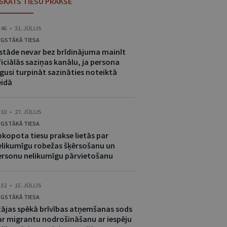
ESKATS TIESU PRAKSĒ
:46 • 31. JŪLIJS
GSTĀKĀ TIESA
estāde nevar bez brīdinājuma mainīt
iciālās saziņas kanālu, ja persona
gusi turpināt sazināties noteiktā
eidā
:10 • 27. JŪLIJS
GSTĀKĀ TIESA
pkopota tiesu prakse lietās par
elikumīgu robežas šķērsošanu un
ersonu nelikumīgu pārvietošanu
:32 • 15. JŪLIJS
GSTĀKĀ TIESA
tājas spēkā brīvības atņemšanas sods
ar migrantu nodrošināšanu ar iespēju