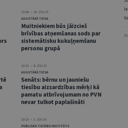
Ju
Ie
10:46 • 10. JŪLIJS
Va
AUGSTĀKĀ TIESA
Muitniekiem būs jāizcieš
brīvības atņemšanas sods par
Rā
ors
sistemātisku kukuļņemšanu
personu grupā
16:21 • 8. JŪLIJS
AUGSTĀKĀ TIESA
rtē
Senāts: bērnu un jauniešu
a
tiesību aizsardzības mērķi kā
pamatu atbrīvojumam no PVN
nevar tulkot paplašināti
18:23 • 3. JŪLIJS
PUBLISKO TIESĪBU INSTITŪTS