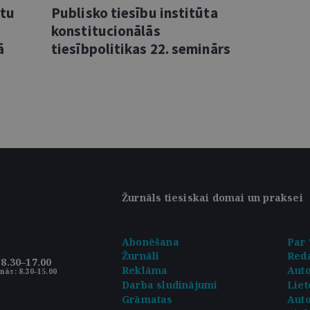
ntu
Publisko tiesību institūta
konstitucionālās
ā
tiesībpolitikas 22. seminārs
Žurnāls tiesiskai domai un praksei
Abonēšana
Par 
Žurnāli
Reda
8.30–17.00
Reklāma
Aut
nās: 8.30–15.00
Darba sludinājumi
Liet
Grāmatas
Auto