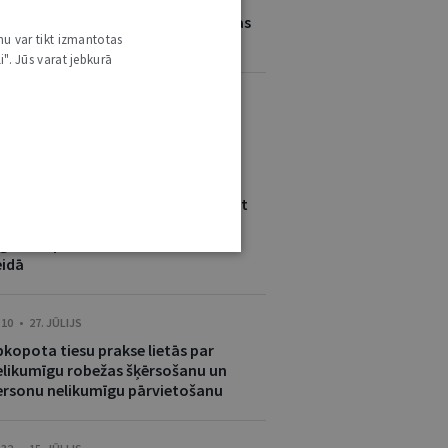
tiks jau sestā Rīgas Juridiskās
ugstskolas starptautisko un Eiropas
nu var tikt izmantotas
iesību Vasaras skola
i". Jūs varat jebkurā
ITI ŠĪ AUTORA JAUNUMI
:46 • 31. JŪLIJS
estāde nevar bez brīdinājuma mainīt
iciālās saziņas kanālu, ja persona
gusi turpināt sazināties noteiktā
eidā
:10 • 27. JŪLIJS
pkopota tiesu prakse lietās par
elikumīgu robežas šķērsošanu un
ersonu nelikumīgu pārvietošanu