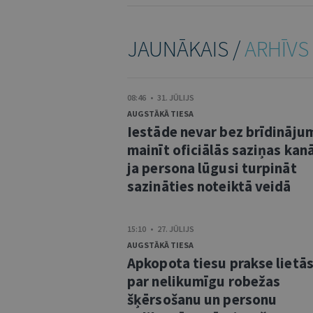
JAUNĀKAIS /
ARHĪVS
08:46 • 31. JŪLIJS
AUGSTĀKĀ TIESA
Iestāde nevar bez brīdināju
mainīt oficiālās saziņas kanā
ja persona lūgusi turpināt
sazināties noteiktā veidā
15:10 • 27. JŪLIJS
AUGSTĀKĀ TIESA
Apkopota tiesu prakse lietā
par nelikumīgu robežas
šķērsošanu un personu