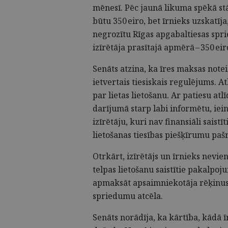
mēnesī. Pēc jaunā likuma spēkā stāš
būtu 350 eiro, bet īrnieks uzskatīja
negrozītu Rīgas apgabaltiesas spr
izīrētāja prasītajā apmērā – 350 ei
Senāts atzina, ka īres maksas note
ietvertais tiesiskais regulējums. At
par lietas lietošanu. Ar patiesu at
darījumā starp labi informētu, iei
izīrētāju, kuri nav finansiāli saist
lietošanas tiesības piešķīrumu pašr
Otrkārt, izīrētājs un īrnieks nevi
telpas lietošanu saistītie pakalpoj
apmaksāt apsaimniekotāja rēķinus,
spriedumu atcēla.
Senāts norādīja, ka kārtība, kādā