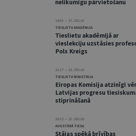
nelikumīgu pārvietošanu
14:53 • 27. JŪLIJS
TIESLIETU AKADĒMIJA
Tieslietu akadēmijā ar
vieslekciju uzstāsies profes
Pols Kreigs
11:17 • 22. JŪLIJS
TIESLIETU MINISTRIJA
Eiropas Komisija atzinīgi vē
Latvijas progresu tiesiskum
stiprināšanā
10:32 • 15. JŪLIJS
AUGSTĀKĀ TIESA
Stājas spēkā brīvības