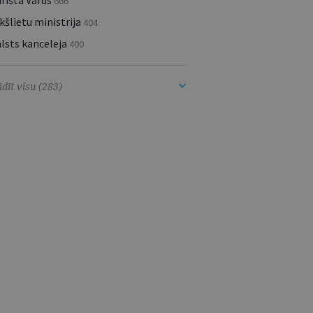
rista Vārds
666
kšlietu ministrija
404
lsts kanceleja
400
dīt visu (283)