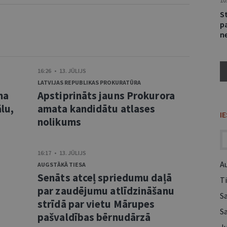
10
S
p
ne
16:26 • 13. JŪLIJS
LATVIJAS REPUBLIKAS PROKURATŪRA
ma
Apstiprināts jauns Prokurora
lu,
amata kandidātu atlases
I
nolikums
16:17 • 13. JŪLIJS
A
AUGSTĀKĀ TIESA
Senāts atceļ spriedumu daļā
Ti
s
par zaudējumu atlīdzināšanu
S
strīdā par vietu Mārupes
S
pašvaldības bērnudārzā