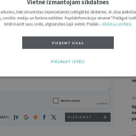
No
Vietnē izmantojam sīkdatnes
a
DRUKĀT
i darbotos, tiek izmantotas nepieciešamās (obligātās) sīkdatnes. Ar Jūsu piekriša
t
kas, sociālo mediju un funkcionalitātes. Papildinformācijai atveriet "Pielāgot izvēl
brīdī mainīt savu izvēli, atgriežoties šajā vietnē. Plašāk –
sīkdatņu politikā
.
C
PIEŅEMT VISAS
08
VĀRDS
I
PIELĀGOT IZVĒLI
of
lū
v
15
A
n
NĀKT:
PIEVIENOT
p