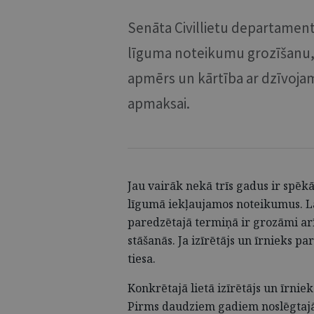
Senāta Civillietu departaments
līguma noteikumu grozīšanu, 
apmērs un kārtība ar dzīvoja
apmaksai.
Jau vairāk nekā trīs gadus ir spēk
līgumā iekļaujamos noteikumus. La
paredzētajā termiņā ir grozāmi arī
stāšanās. Ja izīrētājs un īrnieks p
tiesa.
Konkrētajā lietā izīrētājs un īrni
Pirms daudziem gadiem noslēgtajā ī