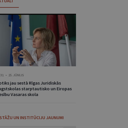
KTUĀLI
:31 • 25. JŪNIJS
tiks jau sestā Rīgas Juridiskās
ugstskolas starptautisko un Eiropas
iesību Vasaras skola
ESTĀŽU UN INSTITŪCIJU JAUNUMI