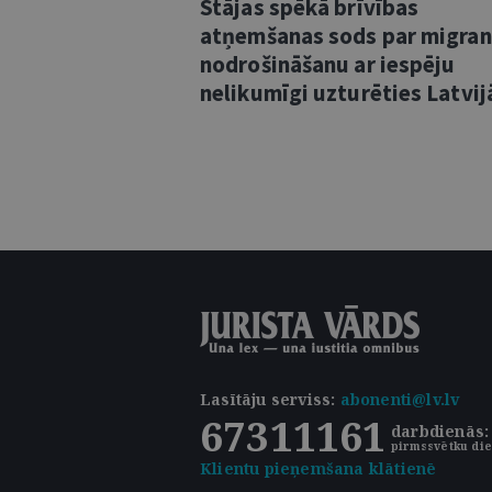
Stājas spēkā brīvības
atņemšanas sods par migra
nodrošināšanu ar iespēju
nelikumīgi uzturēties Latvij
Lasītāju serviss
:
abonenti@lv.lv
67311161
darbdienās: 
pirmssvētku die
Klientu pieņemšana klātienē