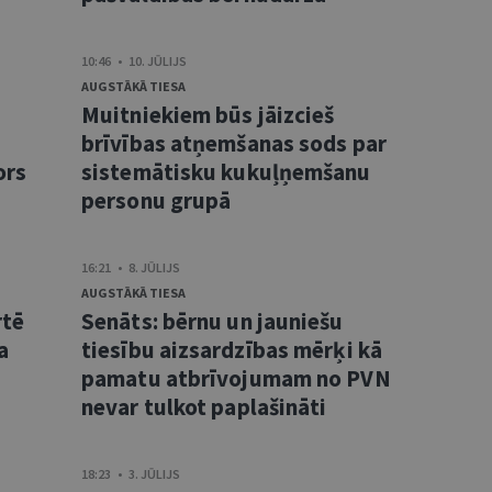
10:46 • 10. JŪLIJS
AUGSTĀKĀ TIESA
Muitniekiem būs jāizcieš
brīvības atņemšanas sods par
ors
sistemātisku kukuļņemšanu
personu grupā
16:21 • 8. JŪLIJS
AUGSTĀKĀ TIESA
rtē
Senāts: bērnu un jauniešu
a
tiesību aizsardzības mērķi kā
pamatu atbrīvojumam no PVN
nevar tulkot paplašināti
18:23 • 3. JŪLIJS