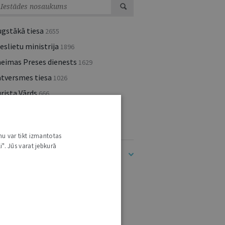
ugstākā tiesa
2655
eslietu ministrija
1896
aeimas Preses dienests
1629
atversmes tiesa
1026
rista Vārds
666
kšlietu ministrija
404
lsts kanceleja
400
nu var tikt izmantotas
i". Jūs varat jebkurā
dīt visu (283)