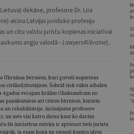
M
Lietuva) dekāne, profesore Dr. Lira
a
k
en
ė) aicina Latvijas juridisko profesiju
Ti
s un citu valstu juristu kopienas iniciatīvai
u
saukums angļu valodā –
Lawyers4Ukraine
).
K
d
P
p
k
tīva Ukrainas bērniem, kuri guvuši nopietnus
iviliedzīvotājiem. Šobrīd tiek vākts atbalsts
S
as 4 gadus vecajam brālim Oliaksandram no
c
īvas panākumiem arī citiem bērniem, kuriem
"
a un rehabilitācija. Aicinājumā profesore
J
dz, un mēs visi katru dienu kaut ko darām
n
ču šīs iniciatīvas mērķis ir apvienot tieši juristu
vairāk, ja esam kopā un vienoti kopīgu ideju