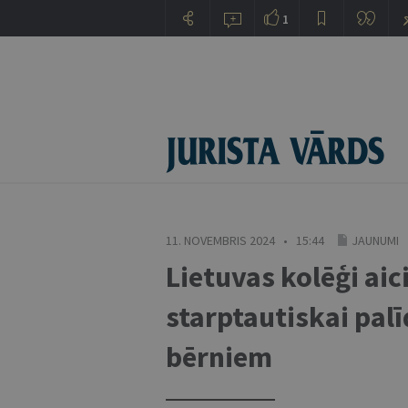
1
11. NOVEMBRIS 2024 • 15:44
JAUNUMI
Lietuvas kolēģi aic
starptautiskai palī
bērniem