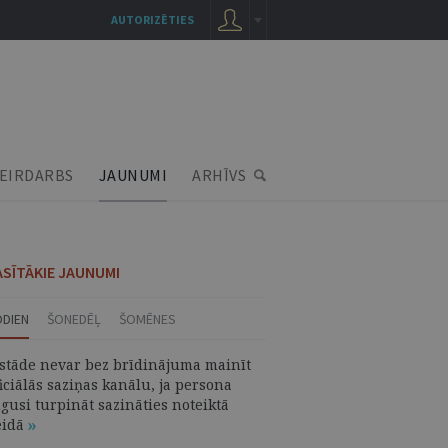
AUTORIZĒTIES
EIRDARBS
JAUNUMI
ARHĪVS
ASĪTĀKIE JAUNUMI
ODIEN
ŠONEDĒĻ
ŠOMĒNES
estāde nevar bez brīdinājuma mainīt
iciālās saziņas kanālu, ja persona
gusi turpināt sazināties noteiktā
eidā