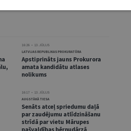
16:26 • 13. JŪLIJS
LATVIJAS REPUBLIKAS PROKURATŪRA
ma
Apstiprināts jauns Prokurora
lu,
amata kandidātu atlases
nolikums
16:17 • 13. JŪLIJS
AUGSTĀKĀ TIESA
Senāts atceļ spriedumu daļā
s
par zaudējumu atlīdzināšanu
strīdā par vietu Mārupes
pašvaldības bērnudārzā