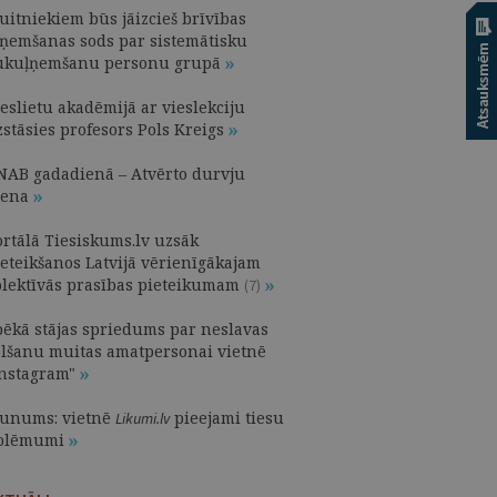
uitniekiem būs jāizcieš brīvības
tņemšanas sods par sistemātisku
ukuļņemšanu personu grupā
eslietu akadēmijā ar vieslekciju
zstāsies profesors Pols Kreigs
NAB gadadienā – Atvērto durvju
iena
ortālā Tiesiskums.lv uzsāk
ieteikšanos Latvijā vērienīgākajam
olektīvās prasības pieteikumam
(7)
pēkā stājas spriedums par neslavas
elšanu muitas amatpersonai vietnē
Instagram"
aunums: vietnē
pieejami tiesu
Likumi.lv
olēmumi