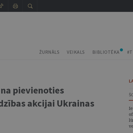
ŽURNĀLS
VEIKALS
BIBLIOTĒKA
#T
L
ina pievienoties
Š
dzības akcijai Ukrainas
I
of
lū
v