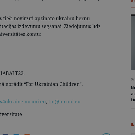
A
iks tieši novirzīti apzināto ukraiņu bērnu
itācijas izdevumu segšanai. Ziedojumus līdz
niversitātes kontu:
,
 HABALT22.
07
norādīt “For Ukrainian Children”.
No
a
t
rs4ukraine.mruni.eu
;
tm@mruni.eu
iversitāte
I