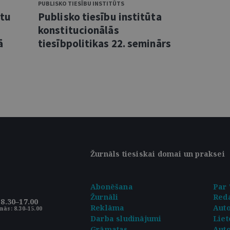
PUBLISKO TIESĪBU INSTITŪTS
ntu
Publisko tiesību institūta
konstitucionālās
ā
tiesībpolitikas 22. seminārs
Žurnāls tiesiskai domai un praksei
Abonēšana
Par 
Žurnāli
Reda
8.30–17.00
Reklāma
Aut
nās: 8.30–15.00
Darba sludinājumi
Liet
Grāmatas
Auto