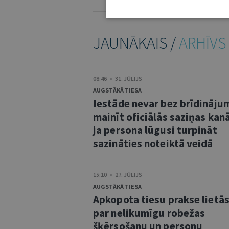
KOMENTĒŠANAS NOTEIKUMI
JAUNĀKAIS /
ARHĪVS
08:46 • 31. JŪLIJS
AUGSTĀKĀ TIESA
Iestāde nevar bez brīdināju
mainīt oficiālās saziņas kanā
ja persona lūgusi turpināt
sazināties noteiktā veidā
15:10 • 27. JŪLIJS
AUGSTĀKĀ TIESA
Apkopota tiesu prakse lietā
par nelikumīgu robežas
šķērsošanu un personu