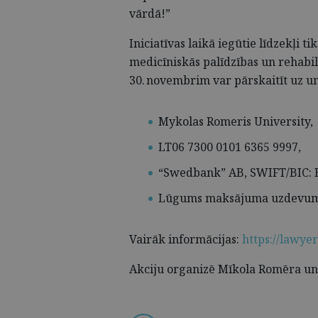
vārdā!”
Iniciatīvas laikā iegūtie līdzekļi t
medicīniskās palīdzības un rehabil
30. novembrim var pārskaitīt uz u
Mykolas Romeris University
LT06 7300 0101 6365 9997,
“Swedbank” AB, SWIFT/BIC:
Lūgums maksājuma uzdevumā 
Vairāk informācijas:
https://lawye
Akciju organizē Mīkola Romēra un