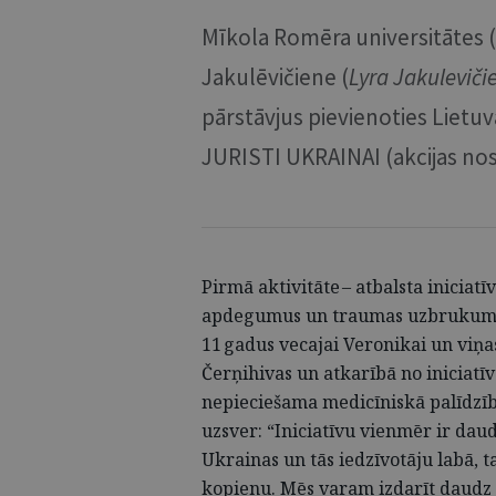
Mīkola Romēra universitātes (
Jakulēvičiene (
Lyra Jakuleviči
pārstāvjus pievienoties Lietuva
JURISTI UKRAINAI (akcijas no
Pirmā aktivitāte – atbalsta inicia
apdegumus un traumas uzbrukumos c
11 gadus vecajai Veronikai un viņ
Čerņihivas un atkarībā no iniciat
nepieciešama medicīniskā palīdzīb
uzsver: “Iniciatīvu vienmēr ir dau
Ukrainas un tās iedzīvotāju labā, ta
kopienu. Mēs varam izdarīt daudz 