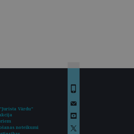
"Jurista Vārdu"
kcija
oriem
ošanas noteikumi
rtiesības