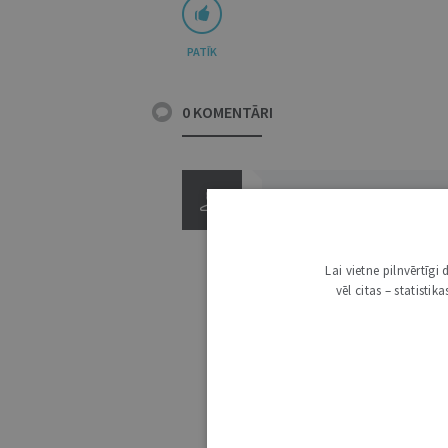
PATĪK
0 KOMENTĀRI
Lai vietne pilnvērtīg
vēl citas – statisti
3000
IE