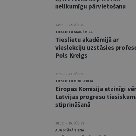
nelikumīgu pārvietošanu
14:53 • 27. JŪLIJS
TIESLIETU AKADĒMIJA
Tieslietu akadēmijā ar
vieslekciju uzstāsies profes
Pols Kreigs
11:17 • 22. JŪLIJS
TIESLIETU MINISTRIJA
Eiropas Komisija atzinīgi vē
Latvijas progresu tiesiskum
stiprināšanā
10:32 • 15. JŪLIJS
AUGSTĀKĀ TIESA