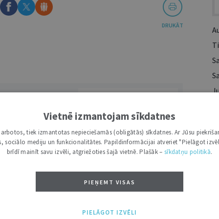
DRUKĀT
A
Ti
S
S
Ju
VĀRDS
Ie
Vietnē izmantojam sīkdatnes
Va
i darbotos, tiek izmantotas nepieciešamās (obligātās) sīkdatnes. Ar Jūsu piekriša
kas, sociālo mediju un funkcionalitātes. Papildinformācijai atveriet "Pielāgot izvēl
Rā
brīdī mainīt savu izvēli, atgriežoties šajā vietnē. Plašāk –
sīkdatņu politikā
.
PIEŅEMT VISAS
NĀKT:
PIEVIENOT
PIELĀGOT IZVĒLI