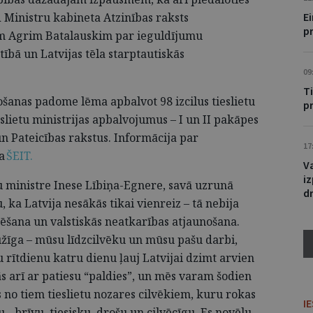
d Ministru kabineta Atzinības raksts
Ei
p
am Agrim Batalauskim par ieguldījumu
ībā un Latvijas tēla starptautiskās
09
T
ošanas padome lēma apbalvot 98 izcilus tieslietu
pr
slietu ministrijas apbalvojumus – I un II pakāpes
n Pateicības rakstus. Informācija par
17
ma
ŠEIT.
V
iz
tu ministre Inese Lībiņa-Egnere, savā uzrunā
d
, ka Latvija nesākās tikai vienreiz – tā nebija
ēšana un valstiskās neatkarības atjaunošana.
mūžīga – mūsu līdzcilvēku un mūsu pašu darbi,
 rītdienu katru dienu ļauj Latvijai dzimt arvien
ās arī ar patiesu “paldies”, un mēs varam šodien
 no tiem tieslietu nozares cilvēkiem, kuru rokas
I
 - brīvu, tiesisku, drošu un cilvēcīgu. Es novēlu