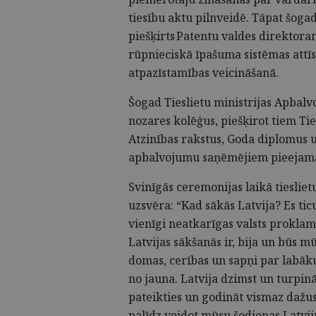
tiesību aktu pilnveidē. Tāpat šoga
piešķirts Patentu valdes direktor
rūpnieciskā īpašuma sistēmas attīst
atpazīstamības veicināšanā.
Šogad Tieslietu ministrijas Apbalv
nozares kolēģus, piešķirot tiem Tie
Atzinības rakstus, Goda diplomus u
apbalvojumu saņēmējiem pieeja
Svinīgās ceremonijas laikā tieslie
uzsvēra: “Kad sākās Latvija? Es ticu
vienīgi neatkarīgas valsts proklam
Latvijas sākšanās ir, bija un būs 
domas, cerības un sapņi par labāku
no jauna. Latvija dzimst un turpin
pateikties un godināt vismaz dažus
palīdz veidot mūsu šodienas Latviju