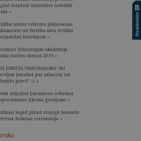
gusi turpināt sazināties noteiktā
eidā
aldība īsteno reformu plānošanas
okumentu un tiesību aktu ērtākai
ieejamībai lietotājiem
ēzeknes Tehnoloģiju akadēmijā
otiks Juristu dienas 2019
SU JURISTA VIDEOPADOMS: Vai
ircējam jāmaksā par salauztu vai
abojātu preci?
(3)
pēkā stājušies bāriņtiesu reformai
epieciešamie likuma grozījumi
otikusi šogad pirmā svinīgā tiesnešu
vēresta došanas ceremonija
KTUĀLI