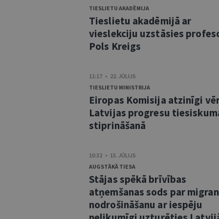
TIESLIETU AKADĒMIJA
Tieslietu akadēmijā ar
vieslekciju uzstāsies profes
Pols Kreigs
11:17 • 22. JŪLIJS
TIESLIETU MINISTRIJA
Eiropas Komisija atzinīgi vē
Latvijas progresu tiesiskum
stiprināšanā
10:32 • 15. JŪLIJS
AUGSTĀKĀ TIESA
Stājas spēkā brīvības
atņemšanas sods par migra
nodrošināšanu ar iespēju
nelikumīgi uzturēties Latvij