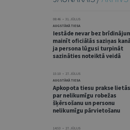
08:46 • 31. JŪLIJS
AUGSTĀKĀ TIESA
Iestāde nevar bez brīdināju
mainīt oficiālās saziņas kanā
ja persona lūgusi turpināt
sazināties noteiktā veidā
15:10 • 27. JŪLIJS
AUGSTĀKĀ TIESA
Apkopota tiesu prakse lietā
par nelikumīgu robežas
šķērsošanu un personu
nelikumīgu pārvietošanu
14:53 • 27. JŪLIJS