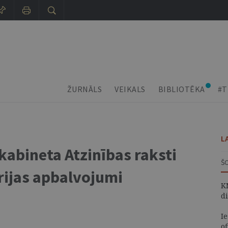
ŽURNĀLS
VEIKALS
BIBLIOTĒKA
#T
L
kabineta Atzinības raksti
Š
trijas apbalvojumi
K
d
I
of