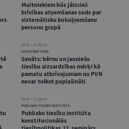
Muitniekiem būs jāizcieš
brīvības atņemšanas sods par
ors
sistemātisku kukuļņemšanu
personu grupā
16:21 • 8. JŪLIJS
AUGSTĀKĀ TIESA
rtē
Senāts: bērnu un jauniešu
a
tiesību aizsardzības mērķi kā
pamatu atbrīvojumam no PVN
nevar tulkot paplašināti
18:23 • 3. JŪLIJS
PUBLISKO TIESĪBU INSTITŪTS
ntu
Publisko tiesību institūta
konstitucionālās
ā
tiesībpolitikas 22. seminārs