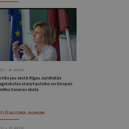
:31 • 25. JŪNIJS
tiks jau sestā Rīgas Juridiskās
ugstskolas starptautisko un Eiropas
iesību Vasaras skola
ITI ŠĪ AUTORA JAUNUMI
:17 • 22. JŪLIJS