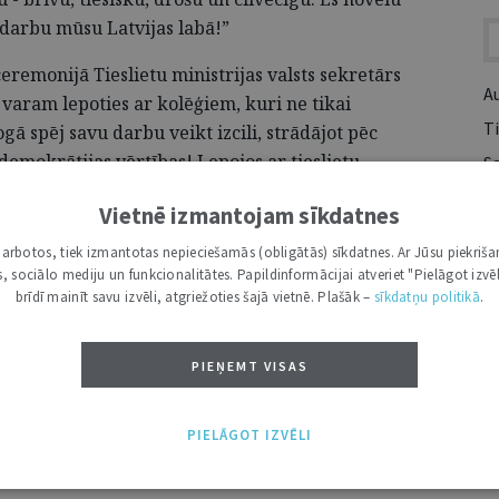
 darbu mūsu Latvijas labā!”
remonijā Tieslietu ministrijas valsts sekretārs
A
 varam lepoties ar kolēģiem, kuri ne tikai
Ti
gā spēj savu darbu veikt izcili, strādājot pēc
demokrātijas vērtības! Lepojos ar tieslietu
S
o, jo katra darbinieka ieguldījums veido mūsu
S
Vietnē izmantojam sīkdatnes
turpmāk visiem vēlu izturību un spēku – tas
Ju
valsti attīstot un stiprinot Satversmē noteiktās
i darbotos, tiek izmantotas nepieciešamās (obligātās) sīkdatnes. Ar Jūsu piekriša
Ie
kas, sociālo mediju un funkcionalitātes. Papildinformācijai atveriet "Pielāgot izvēl
brīdī mainīt savu izvēli, atgriežoties šajā vietnē. Plašāk –
sīkdatņu politikā
.
Va
ieslietu ministrijas tīmekļa vietnē.
PIEŅEMT VISAS
Rā
PIELĀGOT IZVĒLI
DRUKĀT