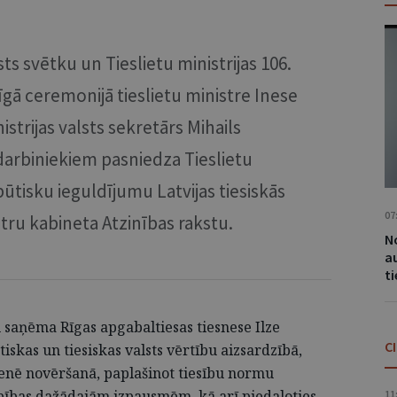
ts svētku un Tieslietu ministrijas 106.
gā ceremonijā tieslietu ministre Inese
strijas valsts sekretārs Mihails
 darbiniekiem pasniedza Tieslietu
ūtisku ieguldījumu Latvijas tiesiskās
07
istru kabineta Atzinības rakstu.
No
a
t
 saņēma Rīgas apgabaltiesas tiesnese Ilze
C
kas un tiesiskas valsts vērtību aizsardzībā,
menē novēršanā, paplašinot tiesību normu
bības dažādajām izpausmēm, kā arī piedaloties
11