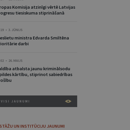
ropas Komisija atzinīgi vērtē Latvijas
rogresu tiesiskuma stiprināšanā
:19 • 3. JŪNIJS
ieslietu ministra Edvarda Smiltēna
ioritārie darbi
:02 • 26. MAIJS
aldība atbalsta jaunu kriminālsodu
pildes kārtību, stiprinot sabiedrības
rošību
VISI JAUNUMI
ESTĀŽU UN INSTITŪCIJU JAUNUMI