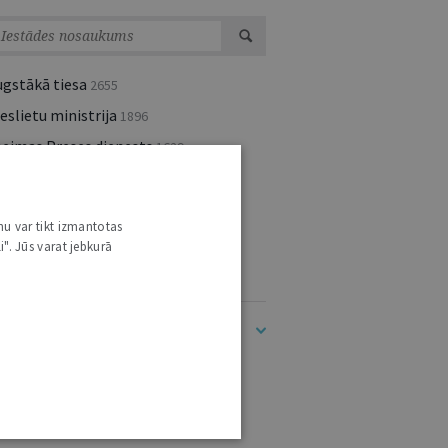
ugstākā tiesa
2655
eslietu ministrija
1896
aeimas Preses dienests
1629
atversmes tiesa
1026
rista Vārds
666
nu var tikt izmantotas
kšlietu ministrija
404
i". Jūs varat jebkurā
lsts kanceleja
400
dīt visu (283)