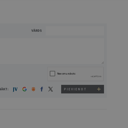
VĀRDS
NĀKT:
PIEVIENOT