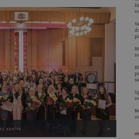
lū
v
V
d
p
R
n
R
p
s
S
n
N
z
AS ARHĪVA
A