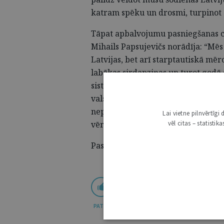
katram spēku un drosmi, turpinot
Tāpat apbalvojumu pasniegšanas ce
Mihails Papsujevičs norādīja: “Mēs
Latvijas, bet arī starptautiskā mēro
labākas sirdapziņas un turot godā 
sistēmas darbiniekiem par paveikt
valsti tiesiskāku un drošāku. Arī 
nepieciešams ikdienas darbā, mūsu 
Lai vietne pilnvērtīg
vēl citas – statisti
vērtības un principus!”
Pasākuma foto galerija pieejama
T
PATĪK