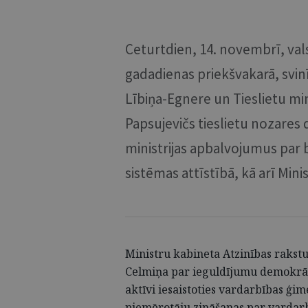
Ceturtdien, 14. novembrī, vals
gadadienas priekšvakarā, svinī
Lībiņa-Egnere un Tieslietu mini
Papsujevičs tieslietu nozares
ministrijas apbalvojumus par b
sistēmas attīstībā, kā arī Min
Ministru kabineta Atzinības rakstu
Celmiņa par ieguldījumu demokrātis
aktīvi iesaistoties vardarbības ģi
piemērotāju zināšanas par vardar