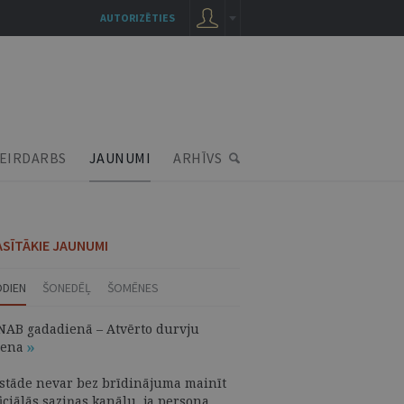
AUTORIZĒTIES
EIRDARBS
JAUNUMI
ARHĪVS
ASĪTĀKIE JAUNUMI
ODIEN
ŠONEDĒĻ
ŠOMĒNES
NAB gadadienā – Atvērto durvju
iena
estāde nevar bez brīdinājuma mainīt
iciālās saziņas kanālu, ja persona