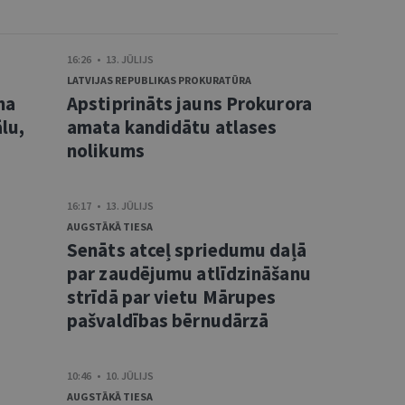
16:26 • 13. JŪLIJS
LATVIJAS REPUBLIKAS PROKURATŪRA
ma
Apstiprināts jauns Prokurora
lu,
amata kandidātu atlases
nolikums
16:17 • 13. JŪLIJS
AUGSTĀKĀ TIESA
Senāts atceļ spriedumu daļā
s
par zaudējumu atlīdzināšanu
strīdā par vietu Mārupes
pašvaldības bērnudārzā
10:46 • 10. JŪLIJS
AUGSTĀKĀ TIESA