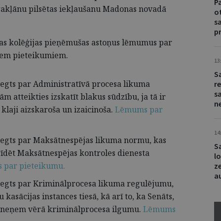
Pa
rakļānu pilsētas iekļaušanu Madonas novadā
o
s
p
sas kolēģijas pieņēmušas astoņus lēmumus par
diem pieteikumiem.
13
S
iegts par Administratīvā procesa likuma
r
sa
 atteikties izskatīt blakus sūdzību, ja tā ir
n
laji aizskaroša un izaicinoša.
Lēmums par
14
iegts par Maksātnespējas likuma normu, kas
S
trīdēt Maksātnespējas kontroles dienesta
l
par pieteikumu.
z
a
iegts par Kriminālprocesa likuma regulējumu,
 kasācijas instances tiesā, kā arī to, ka Senāts,
u, neņem vērā kriminālprocesa ilgumu.
Lēmums