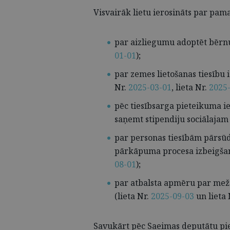
Visvairāk lietu ierosināts par pam
par aizliegumu adoptēt bērnu
01-01
);
par zemes lietošanas tiesību
Nr.
2025-03-01
, lieta Nr.
2025
pēc tiesībsarga pieteikuma ie
saņemt stipendiju sociālajam 
par personas tiesībām pārsūd
pārkāpuma procesa izbeigša
08-01
);
par atbalsta apmēru par mež
(lieta Nr.
2025-09-03
un lieta 
Savukārt pēc Saeimas deputātu pi