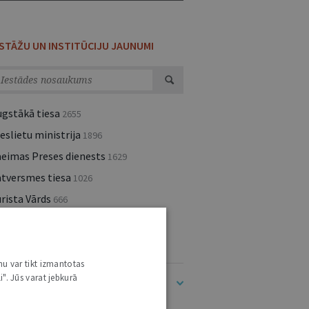
ESTĀŽU UN INSTITŪCIJU JAUNUMI
ugstākā tiesa
2655
eslietu ministrija
1896
aeimas Preses dienests
1629
atversmes tiesa
1026
rista Vārds
666
kšlietu ministrija
404
lsts kanceleja
400
nu var tikt izmantotas
i". Jūs varat jebkurā
dīt visu (283)