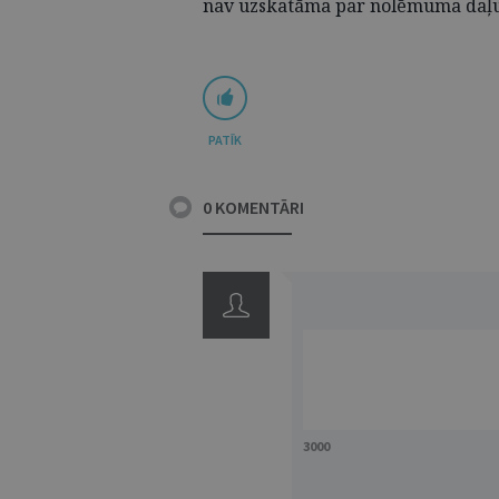
nav uzskatāma par nolēmuma daļu u
PATĪK
0 KOMENTĀRI
3000