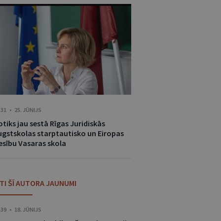
:31 • 25. JŪNIJS
tiks jau sestā Rīgas Juridiskās
ugstskolas starptautisko un Eiropas
iesību Vasaras skola
ITI ŠĪ AUTORA JAUNUMI
:39 • 18. JŪNIJS