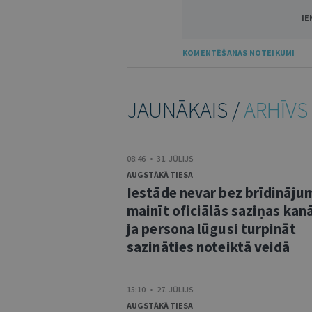
IE
KOMENTĒŠANAS NOTEIKUMI
JAUNĀKAIS /
ARHĪVS
08:46 • 31. JŪLIJS
AUGSTĀKĀ TIESA
Iestāde nevar bez brīdināju
mainīt oficiālās saziņas kanā
ja persona lūgusi turpināt
sazināties noteiktā veidā
15:10 • 27. JŪLIJS
AUGSTĀKĀ TIESA