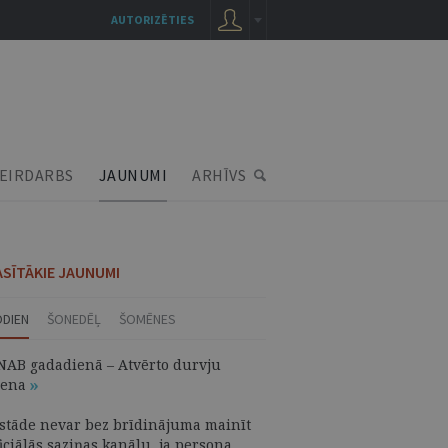
AUTORIZĒTIES
EIRDARBS
JAUNUMI
ARHĪVS
ASĪTĀKIE JAUNUMI
ODIEN
ŠONEDĒĻ
ŠOMĒNES
NAB gadadienā – Atvērto durvju
iena
estāde nevar bez brīdinājuma mainīt
iciālās saziņas kanālu, ja persona