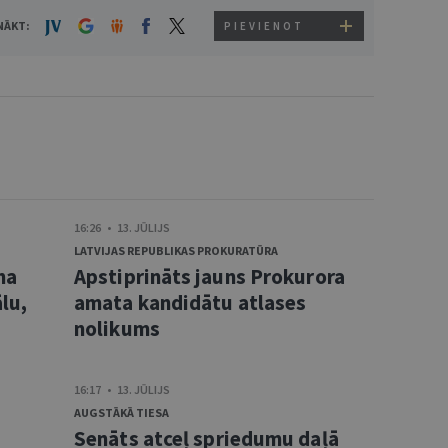
NĀKT:
PIEVIENOT
16:26 • 13. JŪLIJS
LATVIJAS REPUBLIKAS PROKURATŪRA
ma
Apstiprināts jauns Prokurora
lu,
amata kandidātu atlases
nolikums
16:17 • 13. JŪLIJS
AUGSTĀKĀ TIESA
Senāts atceļ spriedumu daļā