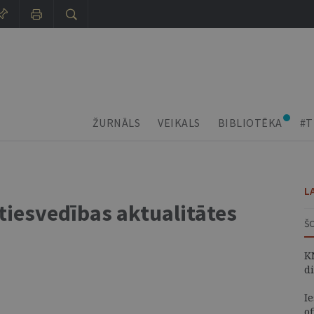
ŽURNĀLS
VEIKALS
BIBLIOTĒKA
#T
L
tiesvedības aktualitātes
Š
K
d
I
of