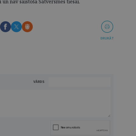
n nav saistoša Satversmes tiesai.
DRUKĀT
VĀRDS