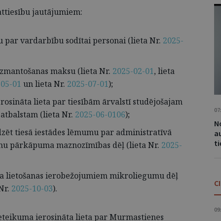
attiesību jautājumiem:
 par vardarbību sodītai personai (lieta Nr.
2025-
 izmantošanas maksu (lieta Nr.
2025-02-01
, lieta
-05-01
un lieta Nr.
2025-07-01
);
rosināta lieta par tiesībām ārvalstī studējošajam
07
atbalstam (lieta Nr.
2025-06-0106
);
No
zēt tiesā iestādes lēmumu par administratīvā
a
t
nu pārkāpuma maznozīmības dēļ (lieta Nr.
2025-
a lietošanas ierobežojumiem mikroliegumu dēļ
C
Nr.
2025-10-03
).
09
eteikuma ierosināta lieta par Murmastienes