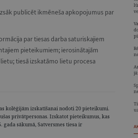
lū
uzsāk publicēt ikmēneša apkopojumus par
v
V
d
p
ormācija par tiesas darba saturiskajiem
R
emtajiem pieteikumiem; ierosinātajām
n
lietu; tiesā izskatāmo lietu procesa
A
jā
S
n
Ti
as kolēģijām izskatīšanai nodoti 20 pieteikumi.
u
gušas privātpersonas. Izskatot pieteikumus, kas
5. gada sākumā, Satversmes tiesa ir
A