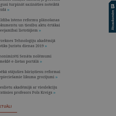
gusi turpināt sazināties noteiktā
eidā
aldība īsteno reformu plānošanas
okumentu un tiesību aktu ērtākai
ieejamībai lietotājiem
ēzeknes Tehnoloģiju akadēmijā
otiks Juristu dienas 2019
nonimizēti Senāta nolēmumi
meklē e-lietas portālā
pēkā stājušies bāriņtiesu reformai
epieciešamie likuma grozījumi
eslietu akadēmijā ar vieslekciju
zstāsies profesors Pols Kreigs
KTUĀLI