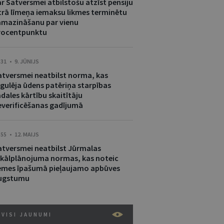
r Satversmei atbilstošu atzīst pensiju
trā līmeņa iemaksu likmes terminētu
amazināšanu par vienu
rocentpunktu
:31 • 9. JŪNIJS
atversmei neatbilst norma, kas
egulēja ūdens patēriņa starpības
dales kārtību skaitītāju
everificēšanas gadījumā
:55 • 12. MAIJS
atversmei neatbilst Jūrmalas
okālplānojuma normas, kas noteic
emes īpašumā pieļaujamo apbūves
ugstumu
VISI JAUNUMI