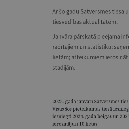
Ar šo gadu Satversmes tiesa 
tiesvedības aktualitātēm.
Janvāra pārskatā pieejama inf
rādītājiem un statistiku: saņ
lietām; atteikumiem ierosināt 
stadijām.
2025. gada janvārī Satversmes ties
Visus šos pieteikumus tiesā iesnie
iesniegti 2024. gada beigās un 202
ierosinājusi 10 lietas.