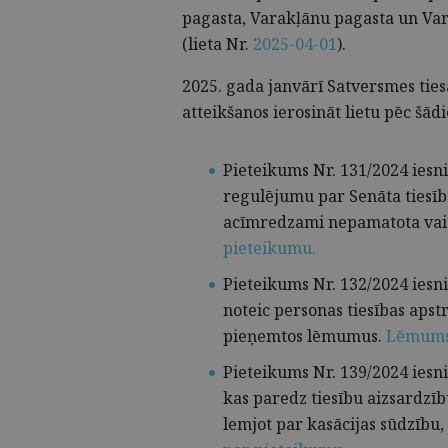
pagasta, Varakļānu pagasta un Va
(lieta Nr.
2025-04-01
).
2025. gada janvārī Satversmes tie
atteikšanos ierosināt lietu pēc šā
Pieteikums Nr. 131/2024 iesn
regulējumu par Senāta tiesībām
acīmredzami nepamatota vai k
pieteikumu.
Pieteikums Nr. 132/2024 iesn
noteic personas tiesības aps
pieņemtos lēmumus.
Lēmums 
Pieteikums Nr. 139/2024 iesn
kas paredz tiesību aizsardzību
lemjot par kasācijas sūdzīb