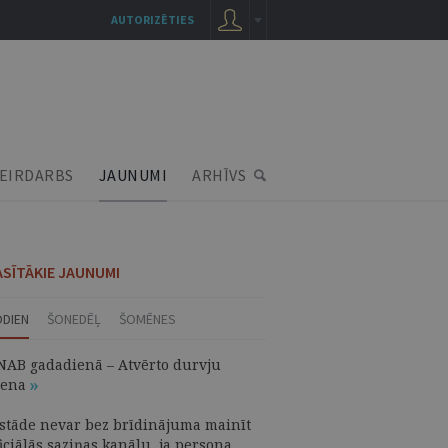
AUTORIZĒTIES
EIRDARBS
JAUNUMI
ARHĪVS
ASĪTĀKIE JAUNUMI
ODIEN
ŠONEDĒĻ
ŠOMĒNES
NAB gadadienā – Atvērto durvju
iena
estāde nevar bez brīdinājuma mainīt
iciālās saziņas kanālu, ja persona