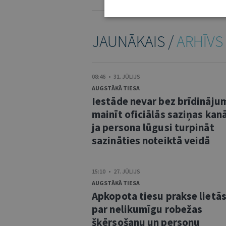
JAUNĀKAIS /
ARHĪVS
08:46 • 31. JŪLIJS
AUGSTĀKĀ TIESA
Iestāde nevar bez brīdināju
mainīt oficiālās saziņas kanā
ja persona lūgusi turpināt
sazināties noteiktā veidā
15:10 • 27. JŪLIJS
AUGSTĀKĀ TIESA
Apkopota tiesu prakse lietā
par nelikumīgu robežas
šķērsošanu un personu