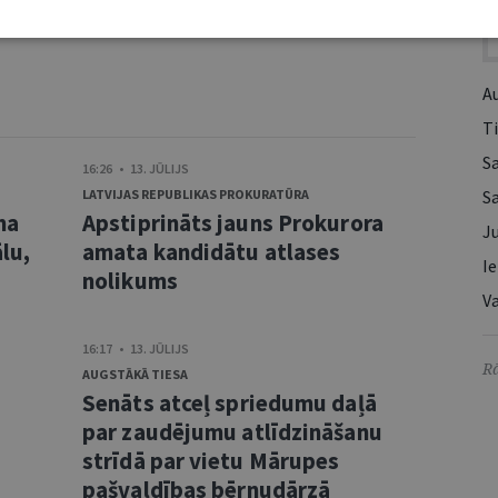
A
Ti
S
16:26 • 13. JŪLIJS
LATVIJAS REPUBLIKAS PROKURATŪRA
S
ma
Apstiprināts jauns Prokurora
Ju
lu,
amata kandidātu atlases
Ie
nolikums
Va
16:17 • 13. JŪLIJS
Rā
AUGSTĀKĀ TIESA
Senāts atceļ spriedumu daļā
s
par zaudējumu atlīdzināšanu
strīdā par vietu Mārupes
pašvaldības bērnudārzā