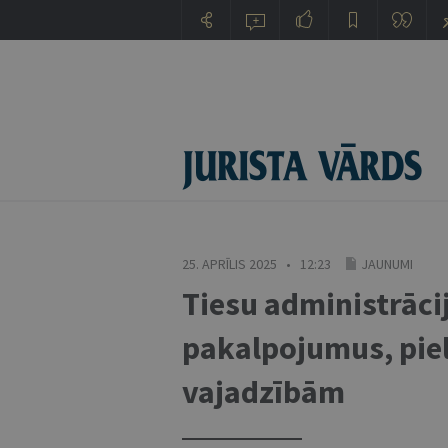
25. APRĪLIS 2025 • 12:23
JAUNUMI
Tiesu administrāci
pakalpojumus, piel
vajadzībām