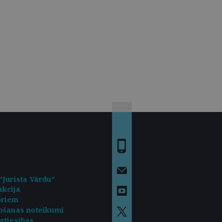
"Jurista Vārdu"
kcija
oriem
ošanas noteikumi
rtiesības