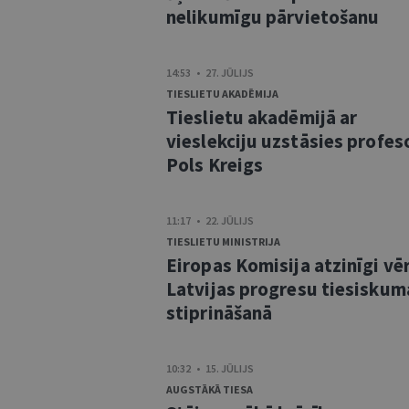
nelikumīgu pārvietošanu
14:53 • 27. JŪLIJS
TIESLIETU AKADĒMIJA
Tieslietu akadēmijā ar
vieslekciju uzstāsies profes
Pols Kreigs
11:17 • 22. JŪLIJS
TIESLIETU MINISTRIJA
Eiropas Komisija atzinīgi vē
Latvijas progresu tiesiskum
stiprināšanā
10:32 • 15. JŪLIJS
AUGSTĀKĀ TIESA