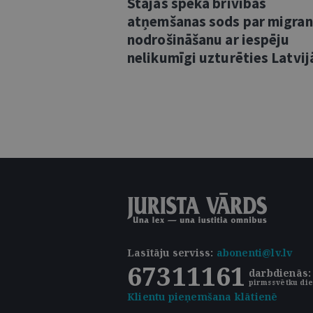
Stājas spēkā brīvības
atņemšanas sods par migra
nodrošināšanu ar iespēju
nelikumīgi uzturēties Latvij
Lasītāju serviss
:
abonenti@lv.lv
67311161
darbdienās: 
pirmssvētku die
Klientu pieņemšana klātienē