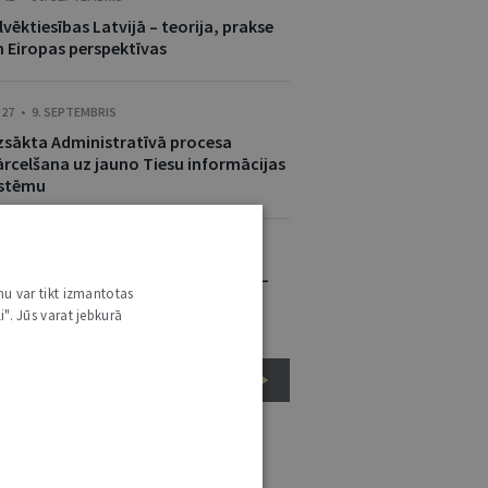
lvēktiesības Latvijā – teorija, prakse
n Eiropas perspektīvas
:27 • 9. SEPTEMBRIS
zsākta Administratīvā procesa
ārcelšana uz jauno Tiesu informācijas
istēmu
:00 • 3. SEPTEMBRIS
auns pakalpojums e-lietas portālā –
nu var tikt izmantotas
Valsts kompensācijas kalkulators”
i". Jūs varat jebkurā
VISI JAUNUMI
ESTĀŽU UN INSTITŪCIJU JAUNUMI