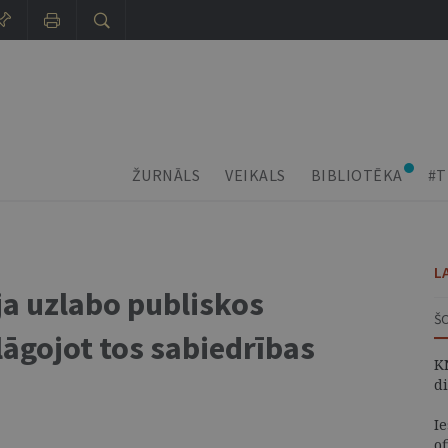
ŽURNĀLS
VEIKALS
BIBLIOTĒKA
#T
L
ja uzlabo publiskos
Š
āgojot tos sabiedrības
K
d
I
of