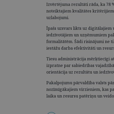
Izvērtējuma rezultāti rāda, ka 78 
noteiktajiem kvalitātes kritērijie
uzlabojumi.
Īpašs uzsvars likts uz digitālajie
iedzīvotājiem un uzņēmumiem pak
formalitātēm. Šādi risinājumi ne t
iestāžu darba efektivitāti un resu
Tiesu administrācija mērķtiecīgi a
izpratne par sabiedrības vajadzībā
orientācija uz rezultātu un iedzīvo
Pakalpojumu pārvaldība valsts pārv
nozīmīgākajiem virzieniem, kas pal
laika un resursu patēriņu un veidot