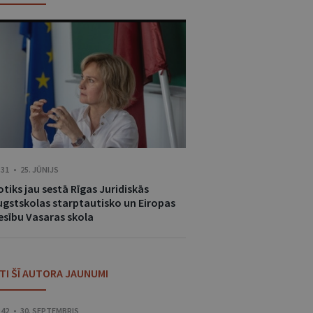
:31 • 25. JŪNIJS
tiks jau sestā Rīgas Juridiskās
ugstskolas starptautisko un Eiropas
iesību Vasaras skola
ITI ŠĪ AUTORA JAUNUMI
:42 • 30. SEPTEMBRIS