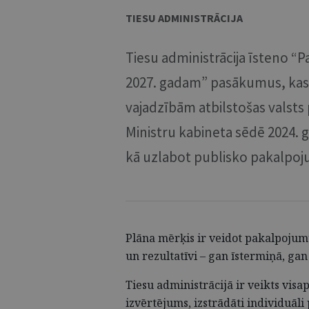
TIESU ADMINISTRĀCIJA
Tiesu administrācija īsteno “
2027. gadam” pasākumus, kas 
vajadzībām atbilstošas valsts 
Ministru kabineta sēdē 2024. g
kā uzlabot publisko pakalpoju
Plāna mērķis ir veidot pakalpojumus
un rezultatīvi – gan īstermiņā, gan
Tiesu administrācijā ir veikts vis
izvērtējums, izstrādāti individuāli