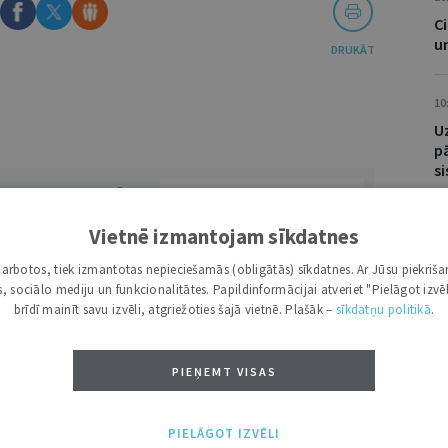
Ci
u
DRUKĀT
10
U
p
s
VĀRDS
16
Vietnē izmantojam sīkdatnes
J
i darbotos, tiek izmantotas nepieciešamās (obligātās) sīkdatnes. Ar Jūsu piekriša
“
kas, sociālo mediju un funkcionalitātes. Papildinformācijai atveriet "Pielāgot izvēl
brīdī mainīt savu izvēli, atgriežoties šajā vietnē. Plašāk –
sīkdatņu politikā
.
PIEŅEMT VISAS
NĀKT:
PIEVIENOT
I
PIELĀGOT IZVĒLI