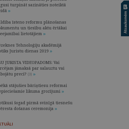
gusi turpināt sazināties noteiktā
eidā
aldība īsteno reformu plānošanas
okumentu un tiesību aktu ērtākai
ieejamībai lietotājiem
ēzeknes Tehnoloģiju akadēmijā
otiks Juristu dienas 2019
SU JURISTA VIDEOPADOMS: Vai
ircējam jāmaksā par salauztu vai
abojātu preci?
(3)
pēkā stājušies bāriņtiesu reformai
epieciešamie likuma grozījumi
otikusi šogad pirmā svinīgā tiesnešu
vēresta došanas ceremonija
KTUĀLI