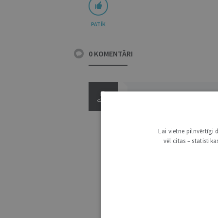
PATĪK
0 KOMENTĀRI
Lai vietne pilnvērtīg
vēl citas – statisti
3000
IE
KOMENTĒŠANAS NOTEIKUMI