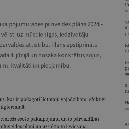
lū
v
V
Pakalpojumu vides pilnveides plāna 2024.–
d
vērsti uz mūsdienīgas, iedzīvotāju
p
pārvaldes attīstību. Plāns apstiprināts
R
n
ada 4. jūnijā un nosaka konkrētus soļus,
R
mu kvalitāti un pieejamību.
p
s
S
n
, kas ir pielāgoti lietotāju vajadzībām, efektīvi
N
 ilgtermiņā.
z
aptverošs esošo pakalpojumu un to pārvaldības
A
 pilnveides plāni un uzsākta to ieviešana.