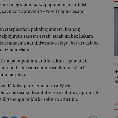
% no sniegtajiem pakalpojumiem jau atbilst
m, savukārt aptuveni 19 % vēl nepieciešami
m un starpiestāžu pakalpojumiem, kas ļauj
alpojumus saņemt ērtāk, ātrāk un bez liekām
ikai samazina administratīvo slogu, bet arī uzlabo
rsu izmantošanu.
ttīsta pakalpojumu kultūru, kuras pamatā ir
07
m, skaidri un saprotami risinājumi, kā arī
No
tāju pieredzi.
a
t
aldē kļūst par vienu no stratēģiski
īdz nodrošināt kvalitatīvus rezultātus, optimizēt
 ilgtspējīgu publiskā sektora attīstību.
C
10