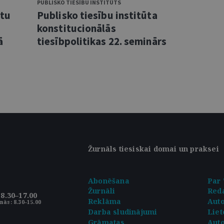
PUBLISKO TIESĪBU INSTITŪTS
ntu
Publisko tiesību institūta
konstitucionālās
ā
tiesībpolitikas 22. seminārs
Žurnāls tiesiskai domai un praksei
Abonēšana
Par 
Žurnāli
Reda
8.30–17.00
Reklāma
Aut
nās: 8.30–15.00
Darba sludinājumi
Liet
Grāmatas
Auto