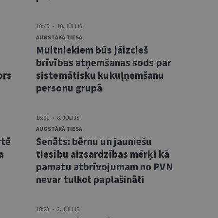
10:46 • 10. JŪLIJS
AUGSTĀKĀ TIESA
Muitniekiem būs jāizcieš
brīvības atņemšanas sods par
ors
sistemātisku kukuļņemšanu
personu grupā
16:21 • 8. JŪLIJS
AUGSTĀKĀ TIESA
rtē
Senāts: bērnu un jauniešu
a
tiesību aizsardzības mērķi kā
pamatu atbrīvojumam no PVN
nevar tulkot paplašināti
18:23 • 3. JŪLIJS