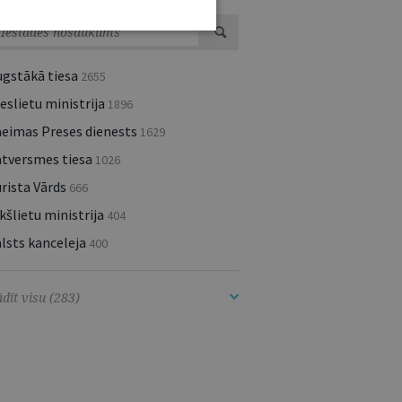
ugstākā tiesa
2655
eslietu ministrija
1896
aeimas Preses dienests
1629
atversmes tiesa
1026
rista Vārds
666
kšlietu ministrija
404
lsts kanceleja
400
dīt visu (283)