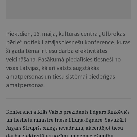
Piektdien, 16. maijā, kultūras centrā „Ulbrokas
pērle” notiek Latvijas tiesnešu konference, kuras
šī gada tēma ir tiesu darba efektivitātes
veicināšana. Pasākumā piedalīsies tiesneši no
visas Latvijas, kā arī valsts augstākās
amatpersonas un tiesu sistēmai piederīgas
amatpersonas.
Konferenci atklās Valsts prezidents Edgars Rinkēvičs
un tieslietu ministre Inese Lībiņa-Egnere. Savukārt
Aigars Strupišs sniegs ievadrunu, akcentējot tiesu
darba efektivitātes nozīmi un nepieciešamību