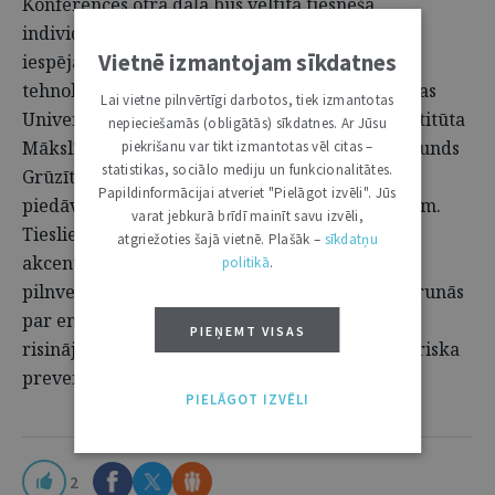
Konferences otrā daļa būs veltīta tiesneša
individuālā darba efektivitātes veicināšanas
Vietnē izmantojam sīkdatnes
iespējām, īpašu uzmanību pievēršot jaunajām
tehnoloģijām un personīgajai izaugsmei. Latvijas
Lai vietne pilnvērtīgi darbotos, tiek izmantotas
Universitātes Matemātikas un informātikas institūta
nepieciešamās (obligātās) sīkdatnes. Ar Jūsu
Mākslīgā intelekta laboratorijas vadītājs Normunds
piekrišanu var tikt izmantotas vēl citas –
statistikas, sociālo mediju un funkcionalitātes.
Grūzītis iepazīstinās ar mākslīgā intelekta
Papildinformācijai atveriet "Pielāgot izvēli". Jūs
piedāvātajām iespējām tiesnešu darba atbalstam.
varat jebkurā brīdī mainīt savu izvēli,
Tieslietu akadēmijas direktore Laila Jurcēna
atgriežoties šajā vietnē. Plašāk –
sīkdatņu
akcentēs tiesnešu mācību un profesionālās
politikā
.
pilnveides nozīmi, bet psiholoģe Elīna Zelčāne runās
par emocionālās noturības nozīmi, piedāvājot
PIEŅEMT VISAS
risinājumus stresa mazināšanai un izdegšanas riska
prevencijai.
PIELĀGOT IZVĒLI
2