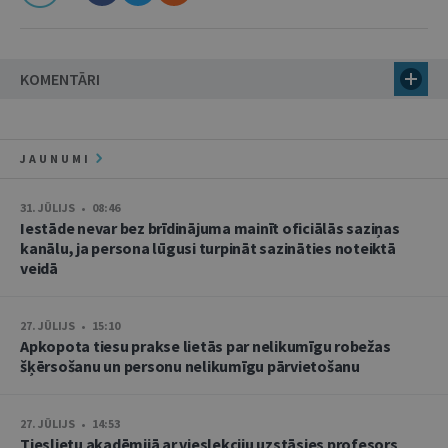
KOMENTĀRI
JAUNUMI
31. JŪLIJS • 08:46
Iestāde nevar bez brīdinājuma mainīt oficiālās saziņas
kanālu, ja persona lūgusi turpināt sazināties noteiktā
veidā
27. JŪLIJS • 15:10
Apkopota tiesu prakse lietās par nelikumīgu robežas
šķērsošanu un personu nelikumīgu pārvietošanu
27. JŪLIJS • 14:53
Tieslietu akadēmijā ar vieslekciju uzstāsies profesors