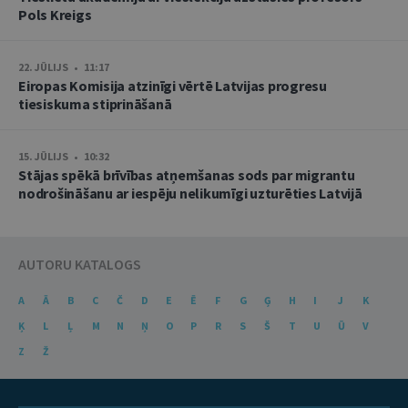
Pols Kreigs
22. JŪLIJS • 11:17
Eiropas Komisija atzinīgi vērtē Latvijas progresu
tiesiskuma stiprināšanā
15. JŪLIJS • 10:32
Stājas spēkā brīvības atņemšanas sods par migrantu
nodrošināšanu ar iespēju nelikumīgi uzturēties Latvijā
AUTORU KATALOGS
A
Ā
B
C
Č
D
E
Ē
F
G
Ģ
H
I
J
K
Ķ
L
Ļ
M
N
Ņ
O
P
R
S
Š
T
U
Ū
V
Z
Ž