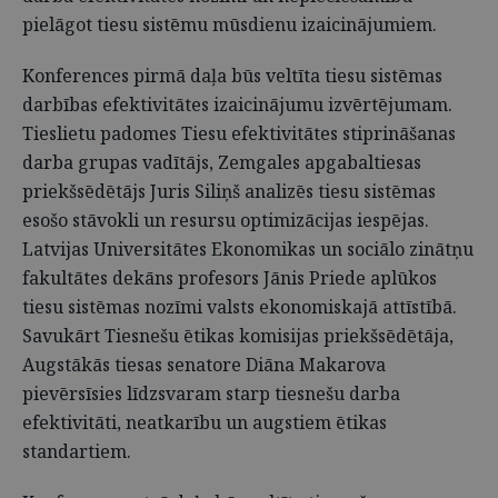
pielāgot tiesu sistēmu mūsdienu izaicinājumiem.
Konferences pirmā daļa būs veltīta tiesu sistēmas
darbības efektivitātes izaicinājumu izvērtējumam.
Tieslietu padomes Tiesu efektivitātes stiprināšanas
darba grupas vadītājs, Zemgales apgabaltiesas
priekšsēdētājs Juris Siliņš analizēs tiesu sistēmas
esošo stāvokli un resursu optimizācijas iespējas.
Latvijas Universitātes Ekonomikas un sociālo zinātņu
fakultātes dekāns profesors Jānis Priede aplūkos
tiesu sistēmas nozīmi valsts ekonomiskajā attīstībā.
Savukārt Tiesnešu ētikas komisijas priekšsēdētāja,
Augstākās tiesas senatore Diāna Makarova
pievērsīsies līdzsvaram starp tiesnešu darba
efektivitāti, neatkarību un augstiem ētikas
standartiem.