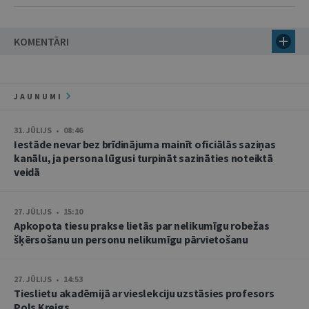
KOMENTĀRI
JAUNUMI
31. JŪLIJS • 08:46
Iestāde nevar bez brīdinājuma mainīt oficiālās saziņas
kanālu, ja persona lūgusi turpināt sazināties noteiktā
veidā
27. JŪLIJS • 15:10
Apkopota tiesu prakse lietās par nelikumīgu robežas
šķērsošanu un personu nelikumīgu pārvietošanu
27. JŪLIJS • 14:53
Tieslietu akadēmijā ar vieslekciju uzstāsies profesors
Pols Kreigs