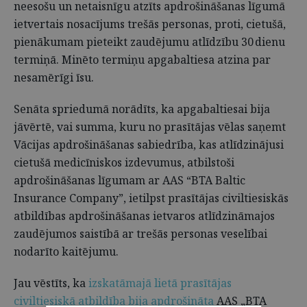
neesošu un netaisnīgu atzīts apdrošināšanas līgumā
ietvertais nosacījums trešās personas, proti, cietušā,
pienākumam pieteikt zaudējumu atlīdzību 30 dienu
termiņā. Minēto termiņu apgabaltiesa atzina par
nesamērīgi īsu.
Senāta spriedumā norādīts, ka apgabaltiesai bija
jāvērtē, vai summa, kuru no prasītājas vēlas saņemt
Vācijas apdrošināšanas sabiedrība, kas atlīdzinājusi
cietušā medicīniskos izdevumus, atbilstoši
apdrošināšanas līgumam ar AAS “BTA Baltic
Insurance Company”, ietilpst prasītājas civiltiesiskās
atbildības apdrošināšanas ietvaros atlīdzināmajos
zaudējumos saistībā ar trešās personas veselībai
nodarīto kaitējumu.
Jau vēstīts, ka
izskatāmajā lietā prasītājas
civiltiesiskā atbildība bija apdrošināta
AAS „BTA