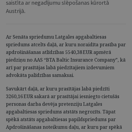
saistīta ar negadījumu slēpošanas kūrortā
Austrijā.
Ar Senāta spriedumu Latgales apgabaltiesas
spriedums atcelts daļā, ar kuru noraidīta prasība par
apdrošināšanas atlīdzības 5540,38 EUR apmērā
piedziņu no AAS “BTA Baltic Insurance Company”, kā
arī par prasītājas labā piedzītajiem izdevumiem
advokāta palīdzības samaksai.
Savukārt daļā, ar kuru prasītājas labā piedzīti
3260,16 EUR sakarā ar prasītājai iesniegto cietušās
personas darba devēja pretenziju Latgales
apgabaltiesas spriedums atstāts negrozīts. Tāpat
spēkā atstāts apgabaltiesas papildspriedums par
Apdrošināšanas noteikumu daļu, ar kuru par spēkā