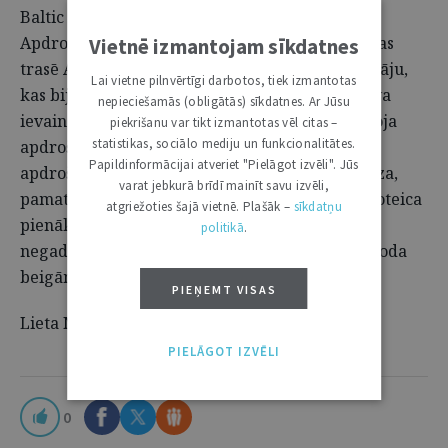
Baltic Insurance Company” par 30 000 EUR.
Apdrošināšanas gadījums iestājās pēc slēpošanas
Vietnē izmantojam sīkdatnes
trasē Austrijā notikušas sadursmes starp prasītāju,
Lai vietne pilnvērtīgi darbotos, tiek izmantotas
kas bija apdrošināta, un Vācijas pilsoni, kas guva
nepieciešamās (obligātās) sīkdatnes. Ar Jūsu
ievainojumu. Lai arī prasītāja nekavējoties ziņoja
piekrišanu var tikt izmantotas vēl citas –
statistikas, sociālo mediju un funkcionalitātes.
apdrošinātājam par notikušo negadījumu,
Papildinformācijai atveriet "Pielāgot izvēli". Jūs
apdrošināšanas sabiedrība atlīdzības lietu slēdza,
varat jebkurā brīdī mainīt savu izvēli,
pamatojoties uz noslēgtā līguma punktu, kas noteica
atgriežoties šajā vietnē. Plašāk –
sīkdatņu
pienākumu iesniegt dokumentus saistībā ar
politikā
.
negadījumu 30 dienas pēc apdrošināšanas perioda
beigām.
PIEŅEMT VISAS
Lieta Nr.: SKC-42/2025 (C30391521).
PIELĀGOT IZVĒLI
0