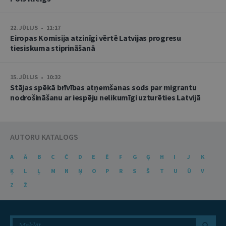
22. JŪLIJS • 11:17
Eiropas Komisija atzinīgi vērtē Latvijas progresu
tiesiskuma stiprināšanā
15. JŪLIJS • 10:32
Stājas spēkā brīvības atņemšanas sods par migrantu
nodrošināšanu ar iespēju nelikumīgi uzturēties Latvijā
AUTORU KATALOGS
A
Ā
B
C
Č
D
E
Ē
F
G
Ģ
H
I
J
K
Ķ
L
Ļ
M
N
Ņ
O
P
R
S
Š
T
U
Ū
V
Z
Ž