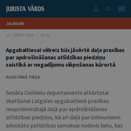
JAUNUMI
11. JŪNIJS 2025 • 15:02
Apgabaltiesai vēlreiz būs jāvērtē daļa prasības
par apdrošināšanas atlīdzības piedziņu
saistībā ar negadījumu slēpošanas kūrortā
AUGSTĀKĀ TIESA
Senāta Civillietu departaments atkārtotai
skatīšanai Latgales apgabaltiesā prasības
neapmierinātajā daļā par apdrošināšanas
atlīdzības piedziņu, kā arī daļā par izdevumiem
advokāta palīdzības samaksai nodevis lietu, kas