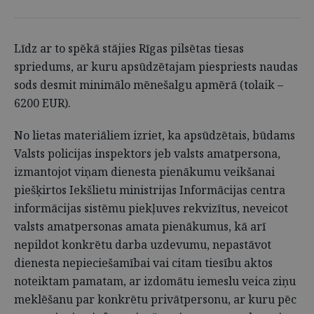
Līdz ar to spēkā stājies Rīgas pilsētas tiesas
spriedums, ar kuru apsūdzētajam piespriests naudas
sods desmit minimālo mēnešalgu apmērā (tolaik –
6200 EUR).
No lietas materiāliem izriet, ka apsūdzētais, būdams
Valsts policijas inspektors jeb valsts amatpersona,
izmantojot viņam dienesta pienākumu veikšanai
piešķirtos Iekšlietu ministrijas Informācijas centra
informācijas sistēmu piekļuves rekvizītus, neveicot
valsts amatpersonas amata pienākumus, kā arī
nepildot konkrētu darba uzdevumu, nepastāvot
dienesta nepieciešamībai vai citam tiesību aktos
noteiktam pamatam, ar izdomātu iemeslu veica ziņu
meklēšanu par konkrētu privātpersonu, ar kuru pēc