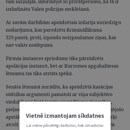
tam sazinājās, informējot šo privātpersonu, ka tā ir
izsludināta Valsts policijas meklēšanā.
Ar savām darbībām apsūdzētais izdarīja noziedzīgu
nodarījumu, kas paredzēts Krimināllikuma
329.pantā, proti, izpauda neizpaužamas ziņas, kas
nav valsts noslēpums.
Pirmās instances spriedums tika pārsūdzēts
apelācijas instancē, bet ar Kurzemes apgabaltiesas
lēmumu tas tika atstāts spēkā.
Senāta lēmumā norādīts, ka apsūdzētā kasācijas
sūdzības argumenti pamatoti ar viņa subjektīvo
viedokli par lietā iegūto pierādījumu ticamības,
pieļaujamības un pietiekamības un sodu ietekmējošo
Vietnē izmantojam sīkdatnes
apstākļu vērtējumu. Sūdzība ir iesniegta ar mērķi
atcelt apelācijas instances tiesas nolēmumu nevis
Lai vietne pilnvērtīgi darbotos, tiek izmantotas