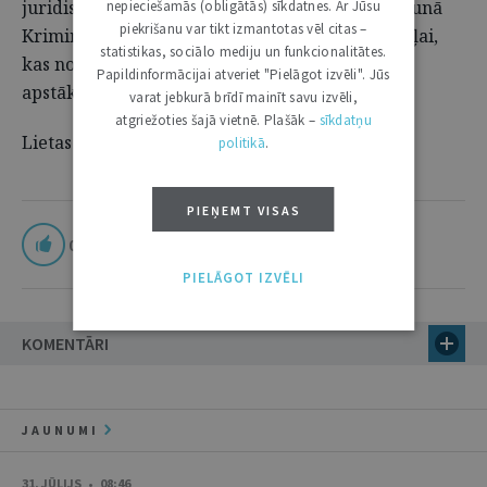
juridisku, bet faktisku iemeslu dēļ, kas ir pretrunā
nepieciešamās (obligātās) sīkdatnes. Ar Jūsu
piekrišanu var tikt izmantotas vēl citas –
Kriminālprocesa likuma 569. panta pirmajai daļai,
statistikas, sociālo mediju un funkcionalitātes.
kas nosaka, ka kasācijas instances tiesa lietas
Papildinformācijai atveriet "Pielāgot izvēli". Jūs
apstākļus no jauna nevērtē.
varat jebkurā brīdī mainīt savu izvēli,
atgriežoties šajā vietnē. Plašāk –
sīkdatņu
Lietas Nr.: SKK266/2025 (11860001722).
politikā
.
PIEŅEMT VISAS
0
PIELĀGOT IZVĒLI
KOMENTĀRI
JAUNUMI
31. JŪLIJS • 08:46