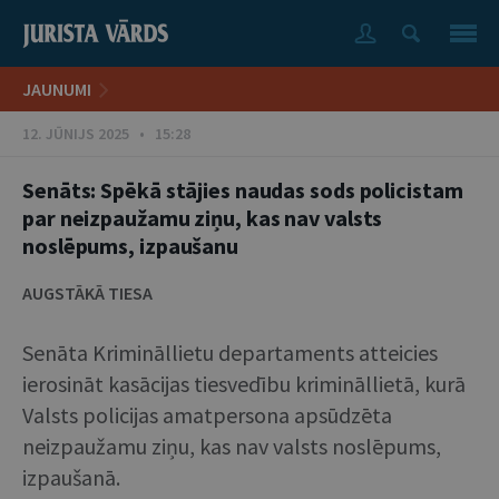
JAUNUMI
12. JŪNIJS 2025 • 15:28
Senāts: Spēkā stājies naudas sods policistam
par neizpaužamu ziņu, kas nav valsts
noslēpums, izpaušanu
AUGSTĀKĀ TIESA
Senāta Krimināllietu departaments atteicies
ierosināt kasācijas tiesvedību krimināllietā, kurā
Valsts policijas amatpersona apsūdzēta
neizpaužamu ziņu, kas nav valsts noslēpums,
izpaušanā.