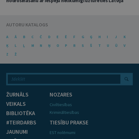
nodrošināšanu ar iespēju nelikumīgi uzturēties Latvijā
AUTORU KATALOGS
A
Ā
B
C
Č
D
E
Ē
F
G
Ģ
H
I
J
K
Ķ
L
Ļ
M
N
Ņ
O
P
R
S
Š
T
U
Ū
V
Z
Ž
ŽURNĀLS
NOZARES
VEIKALS
Civiltiesības
BIBLIOTĒKA
Krimināltiesības
#TEIRDARBS
TIESĪBU PRAKSE
JAUNUMI
EST nolēmumi