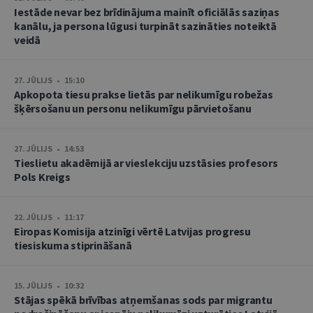
Iestāde nevar bez brīdinājuma mainīt oficiālās saziņas
kanālu, ja persona lūgusi turpināt sazināties noteiktā
veidā
27. JŪLIJS • 15:10
Apkopota tiesu prakse lietās par nelikumīgu robežas
šķērsošanu un personu nelikumīgu pārvietošanu
27. JŪLIJS • 14:53
Tieslietu akadēmijā ar vieslekciju uzstāsies profesors
Pols Kreigs
22. JŪLIJS • 11:17
Eiropas Komisija atzinīgi vērtē Latvijas progresu
tiesiskuma stiprināšanā
15. JŪLIJS • 10:32
Stājas spēkā brīvības atņemšanas sods par migrantu