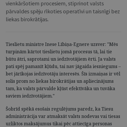
vienkāršotiem procesiem, stiprinot valsts
pārvaldes spēju rīkoties operatīvi un taisnīgi bez
liekas birokrātijas.
Tieslietu ministre Inese Lībiņa-Egnere uzsver: "Mēs
turpinām kārtot tieslietu jomā procesus tā, lai tie
būtu ātri, saprotami un iedzīvotājiem ērti. Ja valsts
pati spēj pamanīt kļūdu, tai nav jāgaida iesniegums –
bet jārīkojas iedzīvotāju interesēs. Šīs izmaiņas ir vēl
solis prom no liekas birokrātijas un apliecinājums
tam, ka valsts pārvalde kļūst efektīvāka un tuvāka
saviem iedzīvotājiem."
Šobrīd spēkā esošais regulējums paredz, ka Tiesu
administrācija var atmaksāt valsts nodevas vai tiesas
uzliktos maksājumus tikai pēc attiecīga personas