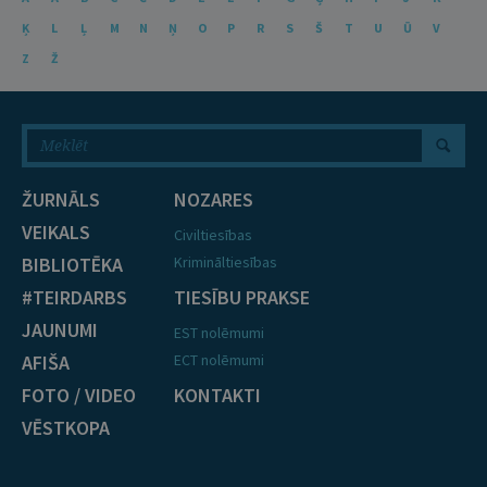
Ķ
L
Ļ
M
N
Ņ
O
P
R
S
Š
T
U
Ū
V
Z
Ž
ŽURNĀLS
NOZARES
VEIKALS
Civiltiesības
BIBLIOTĒKA
Krimināltiesības
#TEIRDARBS
TIESĪBU PRAKSE
JAUNUMI
EST nolēmumi
AFIŠA
ECT nolēmumi
FOTO / VIDEO
KONTAKTI
VĒSTKOPA