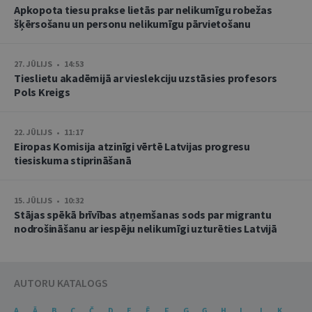
Apkopota tiesu prakse lietās par nelikumīgu robežas
šķērsošanu un personu nelikumīgu pārvietošanu
27. JŪLIJS • 14:53
Tieslietu akadēmijā ar vieslekciju uzstāsies profesors
Pols Kreigs
22. JŪLIJS • 11:17
Eiropas Komisija atzinīgi vērtē Latvijas progresu
tiesiskuma stiprināšanā
15. JŪLIJS • 10:32
Stājas spēkā brīvības atņemšanas sods par migrantu
nodrošināšanu ar iespēju nelikumīgi uzturēties Latvijā
AUTORU KATALOGS
A
Ā
B
C
Č
D
E
Ē
F
G
Ģ
H
I
J
K