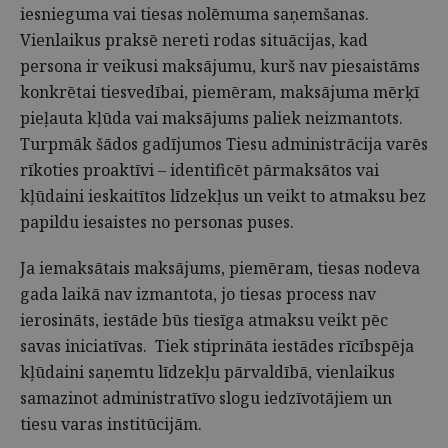
iesnieguma vai tiesas nolēmuma saņemšanas.
Vienlaikus praksē nereti rodas situācijas, kad
persona ir veikusi maksājumu, kurš nav piesaistāms
konkrētai tiesvedībai, piemēram, maksājuma mērķī
pieļauta kļūda vai maksājums paliek neizmantots.
Turpmāk šādos gadījumos Tiesu administrācija varēs
rīkoties proaktīvi – identificēt pārmaksātos vai
kļūdaini ieskaitītos līdzekļus un veikt to atmaksu bez
papildu iesaistes no personas puses.
Ja iemaksātais maksājums, piemēram, tiesas nodeva
gada laikā nav izmantota, jo tiesas process nav
ierosināts, iestāde būs tiesīga atmaksu veikt pēc
savas iniciatīvas. Tiek stiprināta iestādes rīcībspēja
kļūdaini saņemtu līdzekļu pārvaldībā, vienlaikus
samazinot administratīvo slogu iedzīvotājiem un
tiesu varas institūcijām.