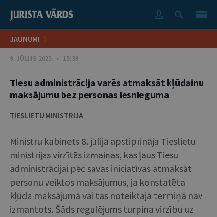
JAUNUMI
9. JŪLIJS 2025 • 15:39
Tiesu administrācija varēs atmaksāt kļūdainu
maksājumu bez personas iesnieguma
TIESLIETU MINISTRIJA
Ministru kabinets 8. jūlijā apstiprināja Tieslietu
ministrijas virzītās izmaiņas, kas ļaus Tiesu
administrācijai pēc savas iniciatīvas atmaksāt
personu veiktos maksājumus, ja konstatēta
kļūda maksājumā vai tas noteiktajā termiņā nav
izmantots. Šāds regulējums turpina virzību uz