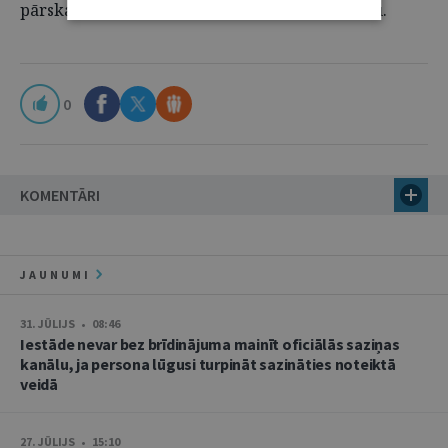
pārskatāmības un tiesiskās paļāvības standartu.
0
KOMENTĀRI
JAUNUMI
31. JŪLIJS • 08:46
Iestāde nevar bez brīdinājuma mainīt oficiālās saziņas
kanālu, ja persona lūgusi turpināt sazināties noteiktā
veidā
27. JŪLIJS • 15:10