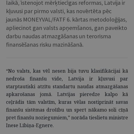
laikā, īstenojot mērķtiecīgas reformas, Latvija ir
kļuvusi par pirmo valsti, kas novērtēta pēc
jaunās MONEYVAL/FATF 6. kārtas metodoloģijas,
apliecinot gan valsts apņemšanos, gan paveikto
darbu naudas atmazgāšanas un terorisma
finansēšanas risku mazināšanā.
“No valsts, kas vēl nesen bija tuvu klasifikācijai kā
nedroša finanšu vide, Latvija ir kļuvusi par
starptautiski atzītu standartu naudas atmazgāšanas
apkarošanas jomā. Latvijas pieredze kalpo kā
ceļrādis tām valstīm, kuras vēlas nostiprināt savas
finanšu sistēmas drošību un spert nākamo soli cīņā
pret finanšu noziegumiem,” norāda tieslietu ministre
Inese Lībiņa-Egnere.