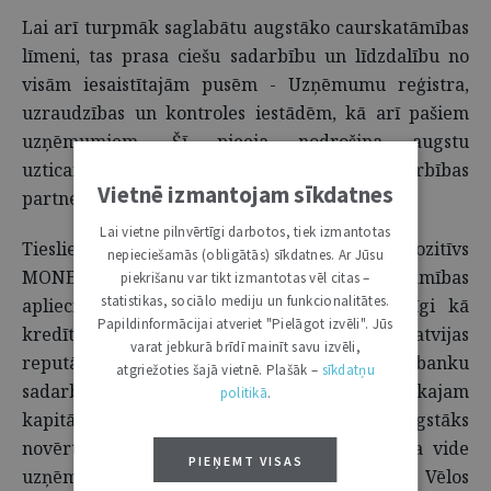
Lai arī turpmāk saglabātu augstāko caurskatāmības
līmeni, tas prasa ciešu sadarbību un līdzdalību no
visām iesaistītajām pusēm - Uzņēmumu reģistra,
uzraudzības un kontroles iestādēm, kā arī pašiem
uzņēmumiem. Šī pieeja nodrošina augstu
uzticamības un drošības standartu sadarbības
Vietnē izmantojam sīkdatnes
partneriem.
Lai vietne pilnvērtīgi darbotos, tiek izmantotas
Tieslietu ministre I. Lībiņa-Egnere uzsver: "Pozitīvs
nepieciešamās (obligātās) sīkdatnes. Ar Jūsu
MONEYVAL novērtējums ir līdzvērtīgs uzticamības
piekrišanu var tikt izmantotas vēl citas –
statistikas, sociālo mediju un funkcionalitātes.
apliecinājumam starptautiskajā vidē – līdzīgi kā
Papildinformācijai atveriet "Pielāgot izvēli". Jūs
kredītreitings valstij. Tas tieši ietekmē Latvijas
varat jebkurā brīdī mainīt savu izvēli,
reputāciju, finanšu darījumu izmaksas, banku
atgriežoties šajā vietnē. Plašāk –
sīkdatņu
sadarbības iespējas, piekļuvi starptautiskajam
politikā
.
kapitālam un investoru uzticību. Jo augstāks
novērtējums, jo mazāks risks un labvēlīgāka vide
PIEŅEMT VISAS
uzņēmējdarbībai un investīcijām Latvijā. Vēlos