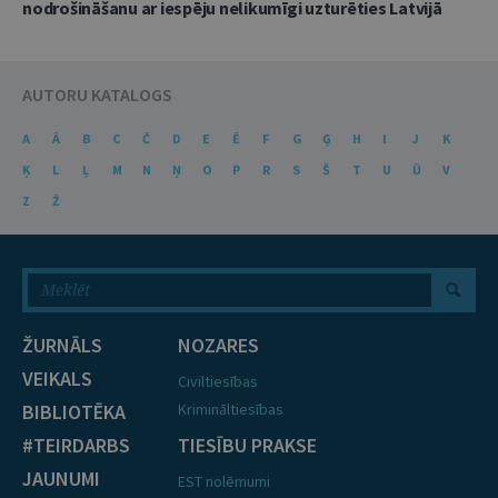
nodrošināšanu ar iespēju nelikumīgi uzturēties Latvijā
AUTORU KATALOGS
A
Ā
B
C
Č
D
E
Ē
F
G
Ģ
H
I
J
K
Ķ
L
Ļ
M
N
Ņ
O
P
R
S
Š
T
U
Ū
V
Z
Ž
ŽURNĀLS
NOZARES
VEIKALS
Civiltiesības
BIBLIOTĒKA
Krimināltiesības
#TEIRDARBS
TIESĪBU PRAKSE
JAUNUMI
EST nolēmumi