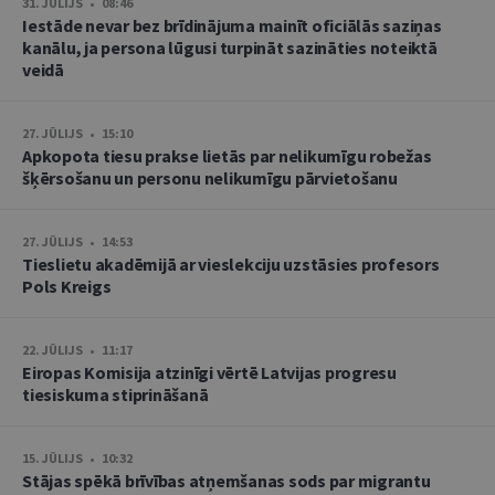
31. JŪLIJS • 08:46
Iestāde nevar bez brīdinājuma mainīt oficiālās saziņas
kanālu, ja persona lūgusi turpināt sazināties noteiktā
veidā
27. JŪLIJS • 15:10
Apkopota tiesu prakse lietās par nelikumīgu robežas
šķērsošanu un personu nelikumīgu pārvietošanu
27. JŪLIJS • 14:53
Tieslietu akadēmijā ar vieslekciju uzstāsies profesors
Pols Kreigs
22. JŪLIJS • 11:17
Eiropas Komisija atzinīgi vērtē Latvijas progresu
tiesiskuma stiprināšanā
15. JŪLIJS • 10:32
Stājas spēkā brīvības atņemšanas sods par migrantu