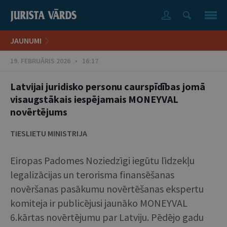
JAUNUMI
19. FEBRUĀRIS 2026 • 16:17
Latvijai juridisko personu caurspīdības jomā
visaugstākais iespējamais MONEYVAL
novērtējums
TIESLIETU MINISTRIJA
Eiropas Padomes Noziedzīgi iegūtu līdzekļu
legalizācijas un terorisma finansēšanas
novēršanas pasākumu novērtēšanas ekspertu
komiteja ir publicējusi jaunāko MONEYVAL
6.kārtas novērtējumu par Latviju. Pēdējo gadu