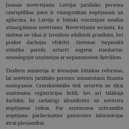
Jaunais novērtējums Latvijai juridisko personu
caurspīdības jomā ir visaugstākais iespējamais un
apliecina, ka Latvija ir būtiski veicinājusi naudas
atmazgāšanas novēršanu. Novērtējumā secināts, ka
sistēma ne tikai ir izveidota atbilstoši prasībām, bet
praksē darbojas efektīvi. Sistēmas turpmākā
attīstība paredz uzturēt augstus standartus,
nenoslogojot uzņēmējus ar nepamatotiem šķēršļiem.
Tieslietu ministrija ir īstenojusi būtiskas reformas,
lai novērstu juridisko personu izmantošanu finanšu
noziegumos. Caurskatāmība tiek uzturēta ne tikai
uzņēmuma reģistrācijas brīdī, bet arī tālākajā
darbībā, lai savlaicīgi identificētu un novērstu
iespējamos riskus. Par uzņēmuma uzticamību
iespējams pārliecināties pateicoties informācijas
ātrai pieejamībai.