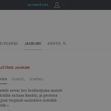
AUTORIZĒTIES
EIRDARBS
JAUNUMI
ARHĪVS
ASĪTĀKIE JAUNUMI
ODIEN
ŠONEDĒĻ
ŠOMĒNES
estāde nevar bez brīdinājuma mainīt
iciālās saziņas kanālu, ja persona
gusi turpināt sazināties noteiktā
eidā