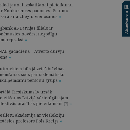
odod jaunai izskatīšanai pieteikumu
ar Konkurences padomes lēmumu
akarā ar aizliegtu vienošanos
gbank AS Latvijas filiāle ir
pņēmusies novērst negodīgu
omercpraksi
NAB gadadienā – Atvērto durvju
iena
uitniekiem būs jāizcieš brīvības
tņemšanas sods par sistemātisku
ukuļņemšanu personu grupā
ortālā Tiesiskums.lv uzsāk
ieteikšanos Latvijā vērienīgākajam
olektīvās prasības pieteikumam
(7)
eslietu akadēmijā ar vieslekciju
zstāsies profesors Pols Kreigs