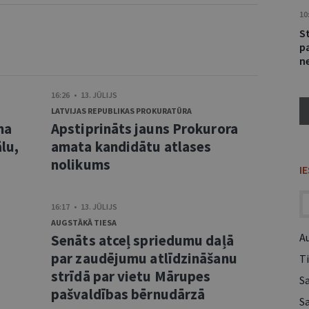
10
S
p
ne
16:26 • 13. JŪLIJS
LATVIJAS REPUBLIKAS PROKURATŪRA
ma
Apstiprināts jauns Prokurora
lu,
amata kandidātu atlases
nolikums
I
16:17 • 13. JŪLIJS
AUGSTĀKĀ TIESA
A
Senāts atceļ spriedumu daļā
s
par zaudējumu atlīdzināšanu
Ti
strīdā par vietu Mārupes
S
pašvaldības bērnudārzā
S