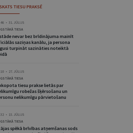
ESKATS TIESU PRAKSĒ
:46 • 31. JŪLIJS
GSTĀKĀ TIESA
estāde nevar bez brīdinājuma mainīt
iciālās saziņas kanālu, ja persona
gusi turpināt sazināties noteiktā
eidā
:10 • 27. JŪLIJS
GSTĀKĀ TIESA
pkopota tiesu prakse lietās par
elikumīgu robežas šķērsošanu un
ersonu nelikumīgu pārvietošanu
:32 • 15. JŪLIJS
GSTĀKĀ TIESA
tājas spēkā brīvības atņemšanas sods