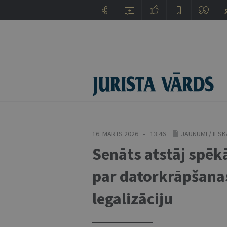
16. MARTS 2026 • 13:46
JAUNUMI
/
IESK
Senāts atstāj spēk
par datorkrāpšanas
legalizāciju