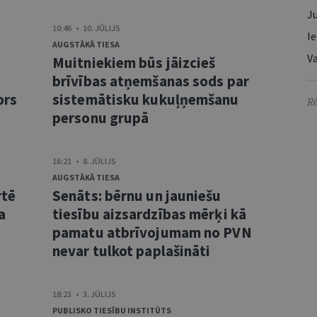
Ju
10:46 • 10. JŪLIJS
Ie
AUGSTĀKĀ TIESA
Va
Muitniekiem būs jāizcieš
brīvības atņemšanas sods par
ors
sistemātisku kukuļņemšanu
Rā
personu grupā
16:21 • 8. JŪLIJS
AUGSTĀKĀ TIESA
rtē
Senāts: bērnu un jauniešu
a
tiesību aizsardzības mērķi kā
pamatu atbrīvojumam no PVN
nevar tulkot paplašināti
18:23 • 3. JŪLIJS
PUBLISKO TIESĪBU INSTITŪTS