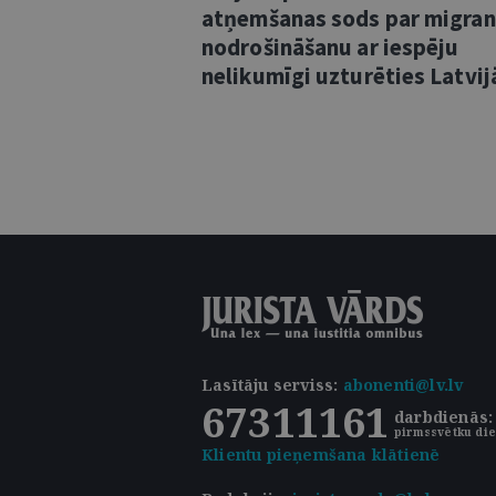
atņemšanas sods par migra
nodrošināšanu ar iespēju
nelikumīgi uzturēties Latvij
Lasītāju serviss
:
abonenti@lv.lv
67311161
darbdienās: 
pirmssvētku die
Klientu pieņemšana klātienē