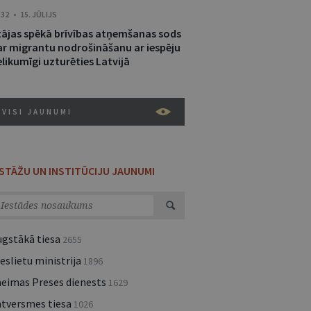
:32 • 15. JŪLIJS
tājas spēkā brīvības atņemšanas sods
ar migrantu nodrošināšanu ar iespēju
likumīgi uzturēties Latvijā
VISI JAUNUMI
ESTĀŽU UN INSTITŪCIJU JAUNUMI
ugstākā tiesa
2655
eslietu ministrija
1896
aeimas Preses dienests
1629
atversmes tiesa
1026