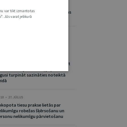
tiks jau sestā Rīgas Juridiskās
nu var tikt izmantotas
ugstskolas starptautisko un Eiropas
i". Jūs varat jebkurā
iesību Vasaras skola
ITI ŠĪ AUTORA JAUNUMI
:46 • 31. JŪLIJS
estāde nevar bez brīdinājuma mainīt
iciālās saziņas kanālu, ja persona
gusi turpināt sazināties noteiktā
eidā
:10 • 27. JŪLIJS
pkopota tiesu prakse lietās par
elikumīgu robežas šķērsošanu un
ersonu nelikumīgu pārvietošanu