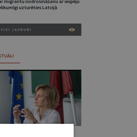
ar migrantu nodrošināšanu ar iespēju
likumīgi uzturēties Latvijā
VISI JAUNUMI
KTUĀLI
:31 • 25. JŪNIJS