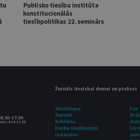
ntu
Publisko tiesību institūta
konstitucionālās
ā
tiesībpolitikas 22. seminārs
Žurnāls tiesiskai domai un praksei
Abonēšana
Par 
Žurnāli
Reda
8.30–17.00
Reklāma
Aut
nās: 8.30–15.00
Darba sludinājumi
Liet
Grāmatas
Auto