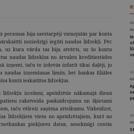
I
08
AU
rīs personas bija savstarpēji vienojušās par konta
I
ārskaitīti noziedzīgi iegūti naudas līdzekļi. Pēc
of
lū
, uz kura vārda tas bija atvērts, uz šo kontu
v
us naudas līdzekļus no ārvalsts kredītiestādes
ā izņemt, taču to izdevās izdarīt tikai daļēji, jo
s naudas izņemšanas limits, bet bankas filiāles
15
AU
šos kontā ieskaitītos līdzekļus.
A
n
līdzekļu izcelsmi, apsūdzētie nākamajā dienā
p
epatiesu rakstveida paskaidrojumu un šķietami
iem, taču vēlreiz saņēma atteikumu. Visbeidzot,
as līdzekļiem viens no apsūdzētajiem, kurš no
10
AU
ernetbankas piekļuves datus, nesekmīgi centās
S