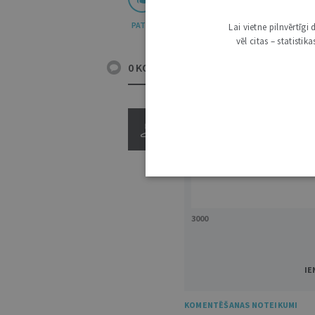
PATĪK
Lai vietne pilnvērtīg
vēl citas – statisti
0 KOMENTĀRI
3000
IE
KOMENTĒŠANAS NOTEIKUMI