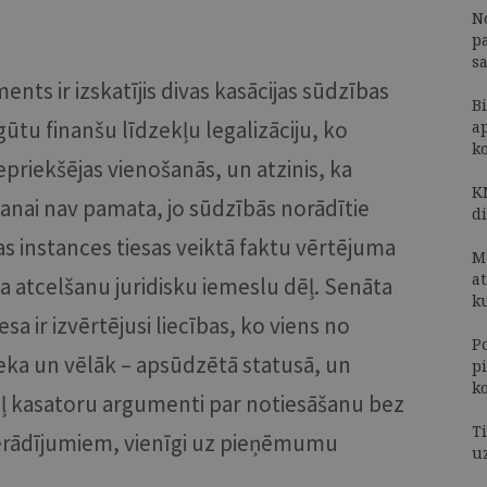
N
p
s
nts ir izskatījis divas kasācijas sūdzības
Bi
gūtu finanšu līdzekļu legalizāciju, ko
a
k
epriekšējas vienošanās, un atzinis, ka
K
šanai nav pamata, jo sūdzībās norādītie
d
jas instances tiesas veiktā faktu vērtējuma
M
a
 atcelšanu juridisku iemeslu dēļ. Senāta
k
esa ir izvērtējusi liecības, ko viens no
P
ieka un vēlāk – apsūdzētā statusā, un
p
k
ēļ kasatoru argumenti par notiesāšanu bez
Ti
erādījumiem, vienīgi uz pieņēmumu
u