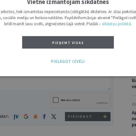
Vietnē izmantojam sīkdatnes
No
DRUKĀT
i darbotos, tiek izmantotas nepieciešamās (obligātās) sīkdatnes. Ar Jūsu piekriša
a
kas, sociālo mediju un funkcionalitātes. Papildinformācijai atveriet "Pielāgot izvēl
t
brīdī mainīt savu izvēli, atgriežoties šajā vietnē. Plašāk –
sīkdatņu politikā
.
PIEŅEMT VISAS
C
VĀRDS
08
PIELĀGOT IZVĒLI
I
of
lū
v
15
A
NĀKT:
PIEVIENOT
n
p