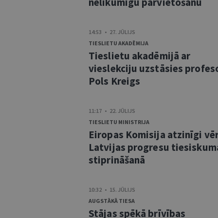
nelikumīgu pārvietošanu
14:53 • 27. JŪLIJS
TIESLIETU AKADĒMIJA
Tieslietu akadēmijā ar
vieslekciju uzstāsies profes
Pols Kreigs
11:17 • 22. JŪLIJS
TIESLIETU MINISTRIJA
Eiropas Komisija atzinīgi vē
Latvijas progresu tiesiskum
stiprināšanā
10:32 • 15. JŪLIJS
AUGSTĀKĀ TIESA
Stājas spēkā brīvības