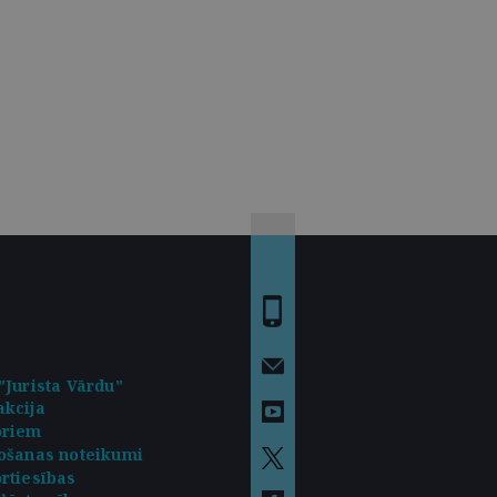
"Jurista Vārdu"
kcija
oriem
ošanas noteikumi
rtiesības