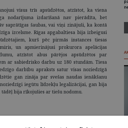
p
ne
nojusi visus trīs apsūdzētos, atzīstot, ka viena
īga nodarījuma izdarīšanā nav pierādīta, bet
v saprātīgas šaubas, vai viņi zinājuši, ka kontā
dzīga izcelsme. Rīgas apgabaltiesa bija izbeigusi
ūdzētajiem, kurš pēc pirmās instances tiesas
miris, un apmierinājusi prokurora apelācijas
A
edumu, atzīstot abus pārējos apsūdzētos par
em ar sabiedrisko darbu uz 180 stundām. Tiesa
iedzīgo darbību apraksts satur visas noziedzīgā
zētie gan zināja par svešas naudas ienākšanu
noziedzīgi iegūtu līdzekļu legalizācijai, gan bija
 tādēļ bija rīkojušies ar tiešu nodomu.
07