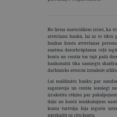
No lietas materiāliem izriet, ka t
atvēršanu bankā, lai uz to tiktu p
bankas konta atvēršanas persona
saņēma datorkrāpšanas ceļā iegūt
konta un centās tos tajā pašā dien
bankomātā tika sasniegts skaidra
darbinieks atteicās izmaksāt atliku
Lai maldinātu banku par naudas 
sagatavoja un centās iesniegt n
izrakstītu rēķinu par pakalpojum
daļu no kontā ienākušajiem naud
konta turētāja bija ieguvis int
pārskaitīt uz citu kontu.