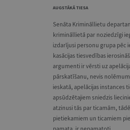
AUGSTĀKĀ TIESA
Senāta Krimināllietu departame
krimināllietā par noziedzīgi ie
izdarījusi personu grupa pēc i
kasācijas tiesvedības ierosinā
argumenti ir vērsti uz apelāci
pārskatīšanu, nevis nolēmuma
ieskatā, apelācijas instances ti
apsūdzētajiem sniedzis liecin
atzinusi tās par ticamām, tād
pietiekamiem un ticamiem pi
pamata, ir nepamatoti.