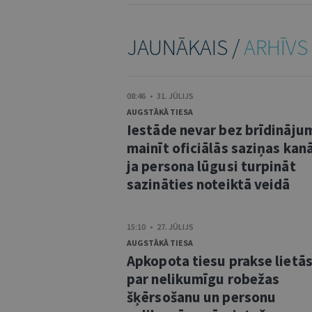
JAUNĀKAIS /
ARHĪVS
08:46 • 31. JŪLIJS
AUGSTĀKĀ TIESA
Iestāde nevar bez brīdināju
mainīt oficiālās saziņas kanā
ja persona lūgusi turpināt
sazināties noteiktā veidā
15:10 • 27. JŪLIJS
AUGSTĀKĀ TIESA
Apkopota tiesu prakse lietā
par nelikumīgu robežas
šķērsošanu un personu