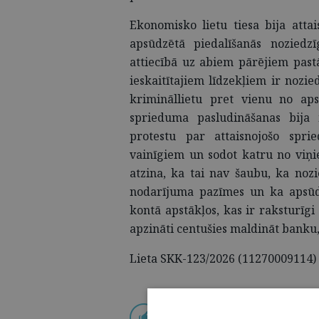
Ekonomisko lietu tiesa bija attais
apsūdzētā piedalīšanās noziedz
attiecībā uz abiem pārējiem pastā
ieskaitītajiem līdzekļiem ir nozie
krimināllietu pret vienu no aps
sprieduma pasludināšanas bija 
protestu par attaisnojošo spri
vainīgiem un sodot katru no viņi
atzina, ka tai nav šaubu, ka noz
nodarījuma pazīmes un ka apsūd
kontā apstākļos, kas ir raksturīgi 
apzināti centušies maldināt banku,
Lieta SKK-123/2026 (11270009114)