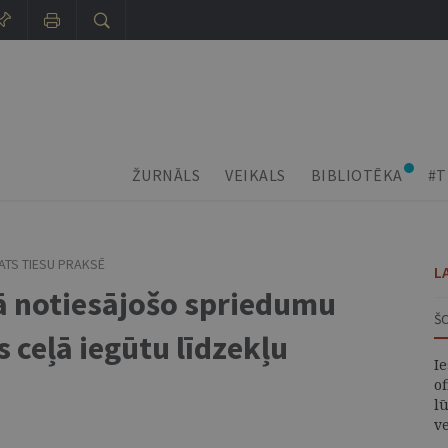
ŽURNĀLS
VEIKALS
BIBLIOTĒKA
#T
ATS TIESU PRAKSĒ
L
ā notiesājošo spriedumu
Š
 ceļā iegūtu līdzekļu
I
of
lū
v