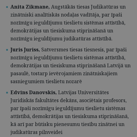
Anita Zikmane,
Augstākās tiesas Judikatūras un
zinātniski analītiskās nodaļas vadītāja,
par īpaši
nozīmīgu ieguldījumu tieslietu sistēmas attīstībā,
demokrātijas un tiesiskuma stiprināšanā un
nozīmīgu ieguldījumu judikatūras attīstībā.
Juris Juriss,
Satversmes tiesas tiesnesis,
par īpaši
nozīmīgu ieguldījumu tieslietu sistēmas attīstībā,
demokrātijas un tiesiskuma stiprināšanā Latvijā un
pasaulē, tostarp ievērojamiem zinātniskajiem
sasniegumiem tieslietu nozarē
Edvīns Danovskis,
Latvijas Universitātes
Juridiskās fakultātes dekāns, asociētais profesors,
par īpaši nozīmīgu ieguldījumu tieslietu sistēmas
attīstībā, demokrātijas un tiesiskuma stiprināšanā,
kā arī par būtisku pienesumu tiesību zinātnei un
judikatūras pilnveidei