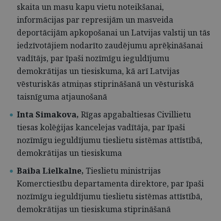
skaita un masu kapu vietu noteikšanai,
informācijas par represijām un masveida
deportācijām apkopošanai un Latvijas valstij un tās
iedzīvotājiem nodarīto zaudējumu aprēķināšanai
vadītājs,
par īpaši nozīmīgu ieguldījumu
demokrātijas un tiesiskuma, kā arī Latvijas
vēsturiskās atmiņas stiprināšanā un vēsturiskā
taisnīguma atjaunošanā
Inta Simakova,
Rīgas apgabaltiesas Civillietu
tiesas kolēģijas kancelejas vadītāja,
par īpaši
nozīmīgu ieguldījumu tieslietu sistēmas attīstībā,
demokrātijas un tiesiskuma
Baiba Lielkalne,
Tieslietu ministrijas
Komerctiesību departamenta direktore,
par īpaši
nozīmīgu ieguldījumu tieslietu sistēmas attīstībā,
demokrātijas un tiesiskuma stiprināšanā