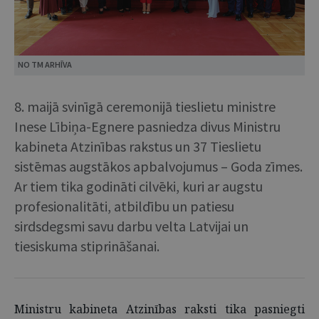
NO TM ARHĪVA
8. maijā svinīgā ceremonijā tieslietu ministre
Inese Lībiņa-Egnere pasniedza divus Ministru
kabineta Atzinības rakstus un 37 Tieslietu
sistēmas augstākos apbalvojumus – Goda zīmes.
Ar tiem tika godināti cilvēki, kuri ar augstu
profesionalitāti, atbildību un patiesu
sirdsdegsmi savu darbu velta Latvijai un
tiesiskuma stiprināšanai.
Ministru kabineta Atzinības raksti tika pasniegti