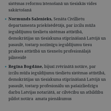
sistēmas reformu īstenošanā un tiesiskās vides
sakārtošanā
Normunds Salenieks,
Senāta Civillietu
departamenta priekšsēdētājs, par izcilu mūža
ieguldījumu tieslietu sistēmas attīstībā,
demokrātijas un tiesiskuma stiprināšanā Latvijā un
pasaulē, tostarp nozīmīgu ieguldījumu tiesu
prakses attīstībā un tiesnešu profesionālajā
pilnveidē
Regīna Bogdāne,
bijusī zvērinātā notāre, par
izcilu mūža ieguldījumu tieslietu sistēmas attīstībā,
demokrātijas un tiesiskuma stiprināšanā Latvijā un
pasaulē, tostarp profesionālu un pašaizliedzīgu
darbu Latvijas notariātā, ar cilvēcību un atbildību
pildot notāra amata pienākumus