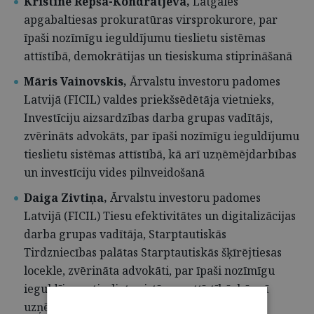
Kristīne Repša-Kondratjeva,
Latgales
apgabaltiesas prokuratūras virsprokurore, par
īpaši nozīmīgu ieguldījumu tieslietu sistēmas
attīstībā, demokrātijas un tiesiskuma stiprināšanā
Māris Vainovskis,
Ārvalstu investoru padomes
Latvijā (FICIL) valdes priekšsēdētāja vietnieks,
Investīciju aizsardzības darba grupas vadītājs,
zvērināts advokāts,
par īpaši nozīmīgu ieguldījumu
tieslietu sistēmas attīstībā, kā arī uzņēmējdarbības
un investīciju vides pilnveidošanā
Daiga Zivtiņa,
Ārvalstu investoru padomes
Latvijā (FICIL) Tiesu efektivitātes un digitalizācijas
darba grupas vadītāja, Starptautiskās
Tirdzniecības palātas Starptautiskās šķīrējtiesas
locekle, zvērināta advokāti,
par īpaši nozīmīgu
ieguldījumu tieslietu sistēmas attīstībā, kā arī
uzņēmējdarbības un investīciju vides