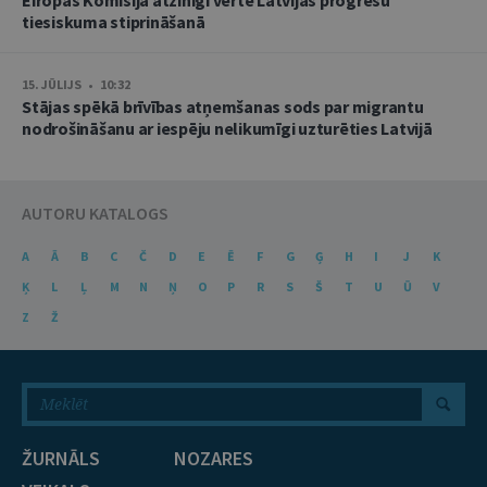
tiesiskuma stiprināšanā
15. JŪLIJS • 10:32
Stājas spēkā brīvības atņemšanas sods par migrantu
nodrošināšanu ar iespēju nelikumīgi uzturēties Latvijā
AUTORU KATALOGS
A
Ā
B
C
Č
D
E
Ē
F
G
Ģ
H
I
J
K
Ķ
L
Ļ
M
N
Ņ
O
P
R
S
Š
T
U
Ū
V
Z
Ž
ŽURNĀLS
NOZARES