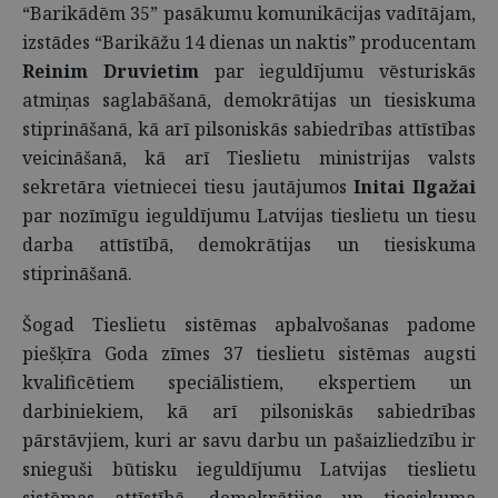
“Barikādēm 35” pasākumu komunikācijas vadītājam,
izstādes “Barikāžu 14 dienas un naktis” producentam
Reinim Druvietim
par ieguldījumu vēsturiskās
atmiņas saglabāšanā, demokrātijas un tiesiskuma
stiprināšanā, kā arī pilsoniskās sabiedrības attīstības
veicināšanā, kā arī Tieslietu ministrijas valsts
sekretāra vietniecei tiesu jautājumos
Initai Ilgažai
par nozīmīgu ieguldījumu Latvijas tieslietu un tiesu
darba attīstībā, demokrātijas un tiesiskuma
stiprināšanā.
Šogad Tieslietu sistēmas apbalvošanas padome
piešķīra Goda zīmes 37 tieslietu sistēmas augsti
kvalificētiem speciālistiem, ekspertiem un
darbiniekiem, kā arī pilsoniskās sabiedrības
pārstāvjiem, kuri ar savu darbu un pašaizliedzību ir
snieguši būtisku ieguldījumu Latvijas tieslietu
sistēmas attīstībā, demokrātijas un tiesiskuma