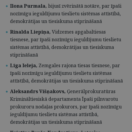
Ilona Purmala,
bijusī zvērinātā notāre,
par īpaši
nozīmīgu ieguldījumu tieslietu sistēmas attīstībā,
demokrātijas un tiesiskuma stiprināšanā
Rinalda Liepiņa,
Vidzemes apgabaltiesas
tiesnese, par īpaši nozīmīgu ieguldījumu tieslietu
sistēmas attīstībā, demokrātijas un tiesiskuma
stiprināšanā
Līga Ieleja,
Zemgales rajona tiesas tiesnese, par
īpaši nozīmīgu ieguldījumu tieslietu sistēmas
attīstībā, demokrātijas un tiesiskuma stiprināšanā
Aleksandrs Višņakovs,
Ģenerālprokuratūras
Krimināltiesiskā departamenta Īpaši pilnvarotu
prokuroru nodaļas prokurors, par īpaši nozīmīgu
ieguldījumu tieslietu sistēmas attīstībā,
demokrātijas un tiesiskuma stiprināšanā