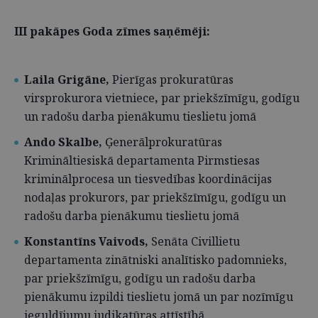
III pakāpes Goda zīmes saņēmēji:
Laila Grigāne,
Pierīgas prokuratūras
virsprokurora vietniece
,
par priekšzīmīgu, godīgu
un radošu darba pienākumu tieslietu jomā
Ando Skalbe,
Ģenerālprokuratūras
Krimināltiesiskā departamenta Pirmstiesas
kriminālprocesa un tiesvedības koordinācijas
nodaļas prokurors,
par priekšzīmīgu, godīgu un
radošu darba pienākumu tieslietu jomā
Konstantīns Vaivods,
Senāta Civillietu
departamenta zinātniski analītisko padomnieks,
par priekšzīmīgu, godīgu un radošu darba
pienākumu izpildi tieslietu jomā un par nozīmīgu
ieguldījumu judikatūras attīstībā