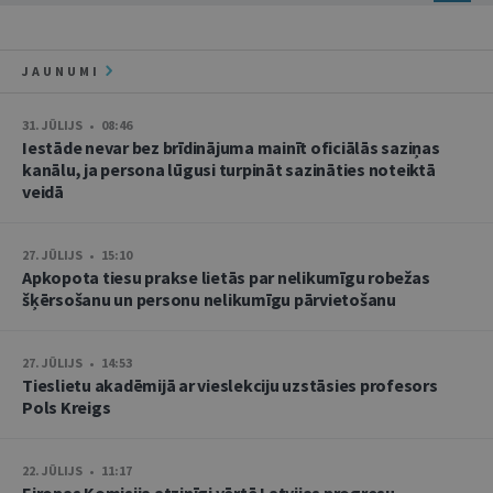
JAUNUMI
31. JŪLIJS • 08:46
Iestāde nevar bez brīdinājuma mainīt oficiālās saziņas
kanālu, ja persona lūgusi turpināt sazināties noteiktā
veidā
27. JŪLIJS • 15:10
Apkopota tiesu prakse lietās par nelikumīgu robežas
šķērsošanu un personu nelikumīgu pārvietošanu
27. JŪLIJS • 14:53
Tieslietu akadēmijā ar vieslekciju uzstāsies profesors
Pols Kreigs
22. JŪLIJS • 11:17
Eiropas Komisija atzinīgi vērtē Latvijas progresu