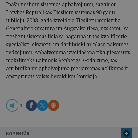
Īpašu tieslietu sistēmas apbalvojumu, sagaidot
Latvijas Republikas Tieslietu sistēmas 90 gadu
jubileju, 2008. gadā izveidoja Tieslietu ministrija,
Ģenerālprokuratūra un Augstākā tiesa, uzskatot, ka
tieslietu sistēmas lielākā bagātība ir tās kvalificētie
speciālisti, eksperti un darbinieki ar plašu nākotnes
redzējumu. Apbalvojuma izveidošanā tika piesaistīts
mākslinieks Laimonis Šēnbergs. Goda zīme, tās
atribūtika un apbalvojuma piešķiršanas nolikums ir
apstiprināts Valsts heraldikas komisijā.
0
KOMENTĀRI