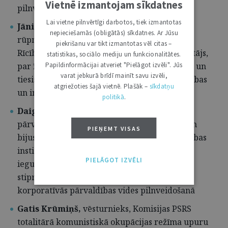
Vietnē izmantojam sīkdatnes
pilnveidošanā
Lai vietne pilnvērtīgi darbotos, tiek izmantotas
Jānis Endziņš,
Latvijas Tirdzniecības un
nepieciešamās (obligātās) sīkdatnes. Ar Jūsu
rūpniecības kameras valdes padomnieks un
piekrišanu var tikt izmantotas vēl citas –
Rīcības grupas birokrātijas mazināšanai vadītājs,
statistikas, sociālo mediju un funkcionalitātes.
Papildinformācijai atveriet "Pielāgot izvēli". Jūs
par īpaši nozīmīgu ieguldījumu demokrātijas un
varat jebkurā brīdī mainīt savu izvēli,
tiesiskuma stiprināšanā, kā arī uzņēmējdarbības
atgriežoties šajā vietnē. Plašāk –
sīkdatņu
un investīciju vides pilnveidošanā
politikā
.
Daiga Auziņa-Melalksne,
Korporatīvās
pārvaldības konsultatīvās padomes locekle un
PIEŅEMT VISAS
bijusī vadītāja, Baltijas Korporatīvās pārvaldības
institūta valdes locekle, par īpaši nozīmīgu
PIELĀGOT IZVĒLI
ieguldījumu demokrātijas un tiesiskuma
stiprināšanā, kā arī uzņēmējdarbības un
korporatīvās pārvaldības vides pilnveidošanā
Gatis Krūmiņš,
vēsturnieks, Komisijas PSRS
totalitārā komunistiskā okupācijas režīma upuru