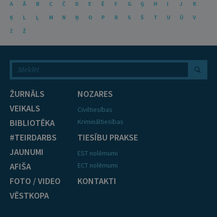
A
Ā
B
C
Č
D
E
Ē
F
G
Ģ
H
I
J
K
Ķ
L
Ļ
M
N
Ņ
O
P
R
S
Š
T
U
Ū
V
Z
Ž
ŽURNĀLS
NOZARES
VEIKALS
Civiltiesības
BIBLIOTĒKA
Krimināltiesības
#TEIRDARBS
TIESĪBU PRAKSE
JAUNUMI
EST nolēmumi
AFIŠA
ECT nolēmumi
FOTO / VIDEO
KONTAKTI
VĒSTKOPA