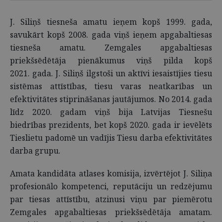
J. Siliņš tiesneša amatu ieņem kopš 1999. gada,
savukārt kopš 2008. gada viņš ieņem apgabaltiesas
tiesneša amatu. Zemgales apgabaltiesas
priekšsēdētāja pienākumus viņš pilda kopš
2021. gada. J. Siliņš ilgstoši un aktīvi iesaistījies tiesu
sistēmas attīstības, tiesu varas neatkarības un
efektivitātes stiprināšanas jautājumos. No 2014. gada
līdz 2020. gadam viņš bija Latvijas Tiesnešu
biedrības prezidents, bet kopš 2020. gada ir ievēlēts
Tieslietu padomē un vadījis Tiesu darba efektivitātes
darba grupu.
Amata kandidāta atlases komisija, izvērtējot J. Siliņa
profesionālo kompetenci, reputāciju un redzējumu
par tiesas attīstību, atzinusi viņu par piemērotu
Zemgales apgabaltiesas priekšsēdētāja amatam.