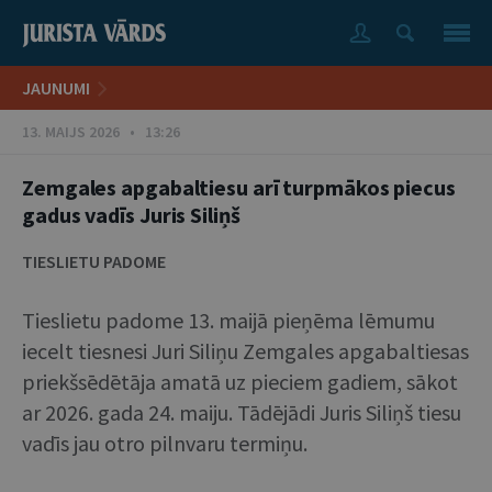
JAUNUMI
13. MAIJS 2026 • 13:26
Zemgales apgabaltiesu arī turpmākos piecus
gadus vadīs Juris Siliņš
TIESLIETU PADOME
Tieslietu padome 13. maijā pieņēma lēmumu
iecelt tiesnesi Juri Siliņu Zemgales apgabaltiesas
priekšsēdētāja amatā uz pieciem gadiem, sākot
ar 2026. gada 24. maiju. Tādējādi Juris Siliņš tiesu
vadīs jau otro pilnvaru termiņu.