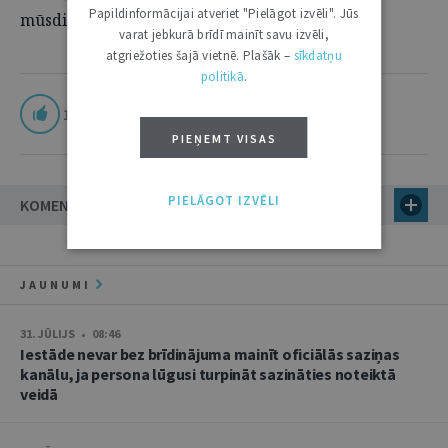
Papildinformācijai atveriet "Pielāgot izvēli". Jūs
mūsdienīgai tiesas pārvaldībai.
varat jebkurā brīdī mainīt savu izvēli,
atgriežoties šajā vietnē. Plašāk –
sīkdatņu
politikā
.
1
PIEŅEMT VISAS
PIELĀGOT IZVĒLI
KOMENTĀRI
JAUNUMI
31. JŪLIJS • 08:46
Iestāde nevar bez brīdinājuma mainīt oficiālās saziņas
kanālu, ja persona lūgusi turpināt sazināties noteiktā
veidā