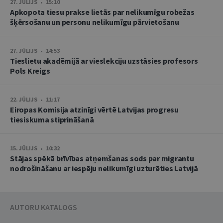
27. JŪLIJS • 15:10
Apkopota tiesu prakse lietās par nelikumīgu robežas
šķērsošanu un personu nelikumīgu pārvietošanu
27. JŪLIJS • 14:53
Tieslietu akadēmijā ar vieslekciju uzstāsies profesors
Pols Kreigs
22. JŪLIJS • 11:17
Eiropas Komisija atzinīgi vērtē Latvijas progresu
tiesiskuma stiprināšanā
15. JŪLIJS • 10:32
Stājas spēkā brīvības atņemšanas sods par migrantu
nodrošināšanu ar iespēju nelikumīgi uzturēties Latvijā
AUTORU KATALOGS