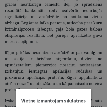
gribas neatkarīgu iemeslu dēļ, jo sprādziena
rezultātā bankomāta seifs neatvērās, iedarbojās
signalizācija un apsūdzētie no notikuma vietas
aizbēga. Bēgšanas laikā persona, attiecībā pret kuru
kriminālprocess izbeigts, gāja bojā gāzes balona
eksplozijas rezultātā, bet pārējie apsūdzētie guva
miesas bojājumus.
Rīgas pilsētas tiesa atzina apsūdzētos par vainīgiem
un sodīja ar brīvības atņemšanu, diviem no
apsūdzētajiem piemērojot nosacītu notiesāšanu.
Izskatījusi iesniegtās apelācijas sūdzības un
prokurora apelācijas protestu, Rīgas apgabaltiesa
atcēla nosacītu notiesāšanu un kā pamatsodu noteica
probācijas uzraudzību.
Vietnē izmantojam sīkdatnes
Izskatot iesniegtās kasācijas sūdzības, Senāts