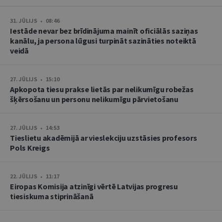
31. JŪLIJS • 08:46
Iestāde nevar bez brīdinājuma mainīt oficiālās saziņas
kanālu, ja persona lūgusi turpināt sazināties noteiktā
veidā
27. JŪLIJS • 15:10
Apkopota tiesu prakse lietās par nelikumīgu robežas
šķērsošanu un personu nelikumīgu pārvietošanu
27. JŪLIJS • 14:53
Tieslietu akadēmijā ar vieslekciju uzstāsies profesors
Pols Kreigs
22. JŪLIJS • 11:17
Eiropas Komisija atzinīgi vērtē Latvijas progresu
tiesiskuma stiprināšanā