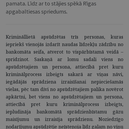
pamata. Līdz ar to stājies spēkā Rīgas
apgabaltiesas spriedums.
Krimināllietā apsūdzētas trīs personas, kuras
iepriekš vienojās izdarīt naudas līdzekļu zādzību no
bankomāta seifa, atverot to vispārbīstamā veidā –
spridzinot. Saskaņā ar lomu sadali viens no
apsūdzētajiem un persona, attiecībā pret kuru
kriminālprocess izbeigts sakarā ar viņas nāvi,
iegādājās sprādziena izraisīšanai nepieciešamās
vielas, pēc tam divi no apsūdzētajiem palika novērot
apkārtni, bet viens no apsūdzētajiem un persona,
attiecībā pret kuru kriminālprocess izbeigts,
iepludināja bankomātā sprādzienbīstamu gāzu
maisījumu un izraisīja sprādzienu. Noziedzīgo
nodarījumu apsūdzētie neīstenoja līdz galam no viņu