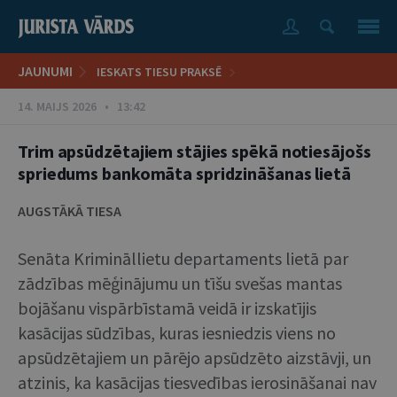
JAUNUMI
IESKATS TIESU PRAKSĒ
14. MAIJS 2026 • 13:42
Trim apsūdzētajiem stājies spēkā notiesājošs
spriedums bankomāta spridzināšanas lietā
AUGSTĀKĀ TIESA
Senāta Krimināllietu departaments lietā par
zādzības mēģinājumu un tīšu svešas mantas
bojāšanu vispārbīstamā veidā ir izskatījis
kasācijas sūdzības, kuras iesniedzis viens no
apsūdzētajiem un pārējo apsūdzēto aizstāvji, un
atzinis, ka kasācijas tiesvedības ierosināšanai nav