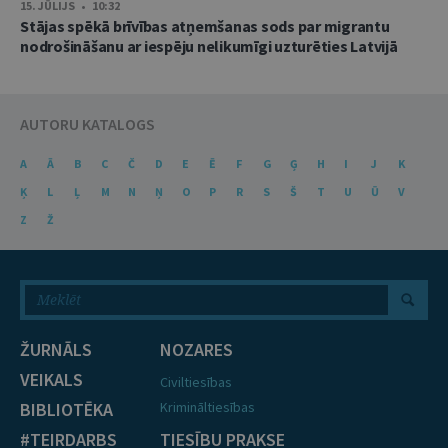
15. JŪLIJS • 10:32
Stājas spēkā brīvības atņemšanas sods par migrantu
nodrošināšanu ar iespēju nelikumīgi uzturēties Latvijā
AUTORU KATALOGS
A
Ā
B
C
Č
D
E
Ē
F
G
Ģ
H
I
J
K
Ķ
L
Ļ
M
N
Ņ
O
P
R
S
Š
T
U
Ū
V
Z
Ž
ŽURNĀLS
NOZARES
VEIKALS
Civiltiesības
BIBLIOTĒKA
Krimināltiesības
#TEIRDARBS
TIESĪBU PRAKSE