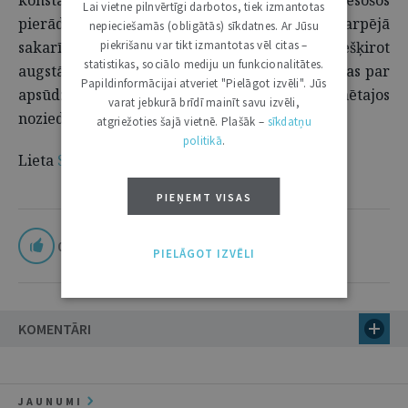
konstatēja, ka apelācijas instances tiesa lietā esošos
Lai vietne pilnvērtīgi darbotos, tiek izmantotas
pierādījumus ir izvērtējusi to kopumā un savstarpējā
nepieciešamās (obligātās) sīkdatnes. Ar Jūsu
piekrišanu var tikt izmantotas vēl citas –
sakarībā, nevienam no pierādījumiem nepiešķirot
statistikas, sociālo mediju un funkcionalitātes.
augstāku ticamības pakāpi, un tie nerada šaubas par
Papildinformācijai atveriet "Pielāgot izvēli". Jūs
apsūdzēto vainīgumu viņiem inkriminētajos
varat jebkurā brīdī mainīt savu izvēli,
noziedzīgajos nodarījumos.
atgriežoties šajā vietnē. Plašāk –
sīkdatņu
politikā
.
Lieta
SKK-103/2026
(11096271015)
PIEŅEMT VISAS
0
PIELĀGOT IZVĒLI
KOMENTĀRI
JAUNUMI