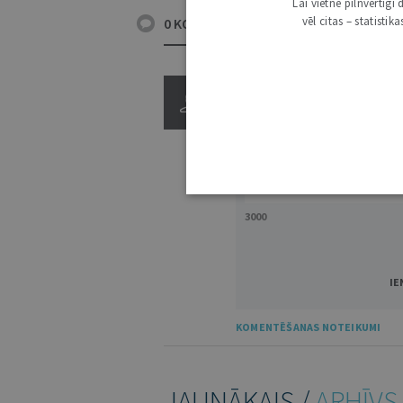
Lai vietne pilnvērtīg
vēl citas – statisti
0 KOMENTĀRI
3000
IE
KOMENTĒŠANAS NOTEIKUMI
JAUNĀKAIS /
ARHĪVS