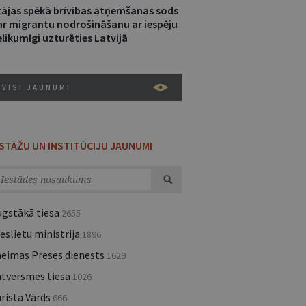
tājas spēkā brīvības atņemšanas sods
ar migrantu nodrošināšanu ar iespēju
likumīgi uzturēties Latvijā
VISI JAUNUMI
ESTĀŽU UN INSTITŪCIJU JAUNUMI
ugstākā tiesa
2655
eslietu ministrija
1896
aeimas Preses dienests
1629
atversmes tiesa
1026
rista Vārds
666