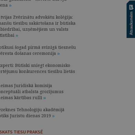
iena
tvijas Zvērinātu advokātu kolēģija:
nanšu tiesību sakārtošana ir būtiska
abiedrībai, uzņēmējiem un valsts
tīstībai
otikusi šogad pirmā svinīgā tiesnešu
vēresta došanas ceremonija
ksperti: Būtiski sniegt ekonomisko
ērtējumu konkurences tiesību lietās
aeimas Juridiskā komisija
onceptuāli atbalsta grozījumus
aeimas kārtības rullī
ēzeknes Tehnoloģiju akadēmijā
otiks Juristu dienas 2019
ESKATS TIESU PRAKSĒ