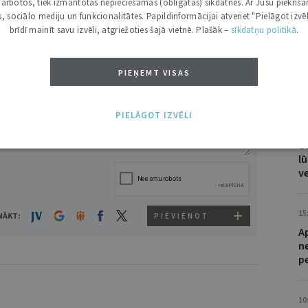
i darbotos, tiek izmantotas nepieciešamās (obligātās) sīkdatnes. Ar Jūsu piekriša
a
kas, sociālo mediju un funkcionalitātes. Papildinformācijai atveriet "Pielāgot izvēl
t
brīdī mainīt savu izvēli, atgriežoties šajā vietnē. Plašāk –
sīkdatņu politikā
.
PIEŅEMT VISAS
C
VĀRDS
08
PIELĀGOT IZVĒLI
I
of
lū
v
15
NĀKT:
PIEVIENOT
A
n
p
10