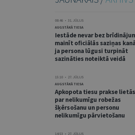
08:46 • 31. JŪLIJS
AUGSTĀKĀ TIESA
Iestāde nevar bez brīdināju
mainīt oficiālās saziņas kanā
ja persona lūgusi turpināt
sazināties noteiktā veidā
15:10 • 27. JŪLIJS
AUGSTĀKĀ TIESA
Apkopota tiesu prakse lietā
par nelikumīgu robežas
šķērsošanu un personu
nelikumīgu pārvietošanu
14:53 • 27. JŪLIJS