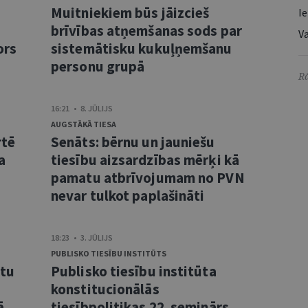
Muitniekiem būs jāizcieš
Ie
brīvības atņemšanas sods par
Va
ors
sistemātisku kukuļņemšanu
personu grupā
Rā
16:21 • 8. JŪLIJS
AUGSTĀKĀ TIESA
rtē
Senāts: bērnu un jauniešu
a
tiesību aizsardzības mērķi kā
pamatu atbrīvojumam no PVN
nevar tulkot paplašināti
18:23 • 3. JŪLIJS
PUBLISKO TIESĪBU INSTITŪTS
ntu
Publisko tiesību institūta
konstitucionālās
ā
tiesībpolitikas 22. seminārs