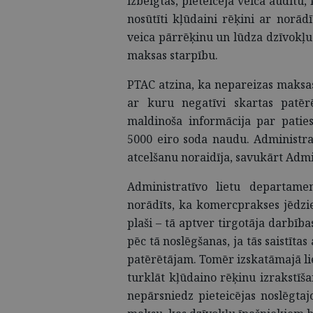
izbeigtas, pieteicēja veica auditu,
nosūtīti kļūdaini rēķini ar norā
veica pārrēķinu un lūdza dzīvokļ
maksas starpību.
PTAC atzina, ka nepareizas maksa
ar kuru negatīvi skartas patēr
maldinoša informācija par patie
5000 eiro soda naudu. Administr
atcelšanu noraidīja, savukārt Admi
Administratīvo lietu departame
norādīts, ka komercprakses jēdzien
plaši – tā aptver tirgotāja darbīb
pēc tā noslēgšanas, ja tās saistīt
patērētājam. Tomēr izskatāmajā liet
turklāt kļūdaino rēķinu izrakstīšan
nepārsniedz pieteicējas noslēgta