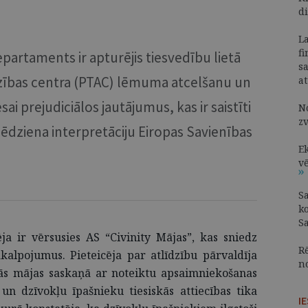
d
La
fi
partaments ir apturējis tiesvedību lietā
s
dzības centra (PTAC) lēmuma atcelšanu un
at
ai prejudiciālos jautājumus, kas ir saistīti
N
z
ēdziena interpretāciju Eiropas Savienības
E
v
S
k
S
ēja ir vērsusies AS “Civinity Mājas”, kas sniedz
R
alpojumus. Pieteicēja par atlīdzību pārvaldīja
n
ās mājas saskaņā ar noteiktu apsaimniekošanas
un dzīvokļu īpašnieku tiesiskās attiecības tika
I