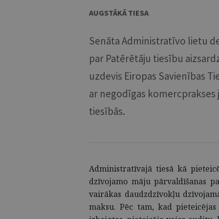
AUGSTĀKĀ TIESA
Senāta Administratīvo lietu de
par Patērētāju tiesību aizsar
uzdevis Eiropas Savienības Ties
ar negodīgas komercprakses j
tiesībās.
Administratīvajā tiesā kā pieteic
dzīvojamo māju pārvaldīšanas pak
vairākas daudzdzīvokļu dzīvojam
maksu. Pēc tam, kad pieteicējas 