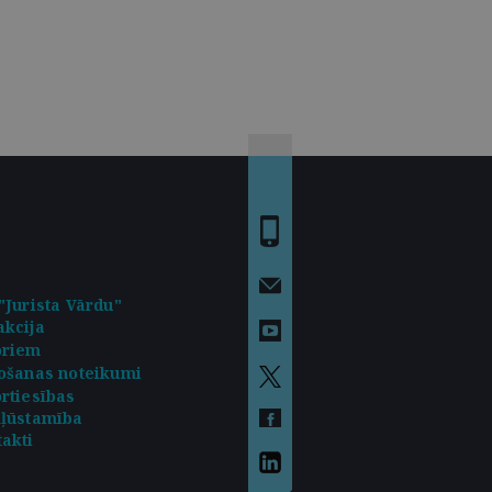
"Jurista Vārdu"
kcija
oriem
ošanas noteikumi
rtiesības
kļūstamība
akti