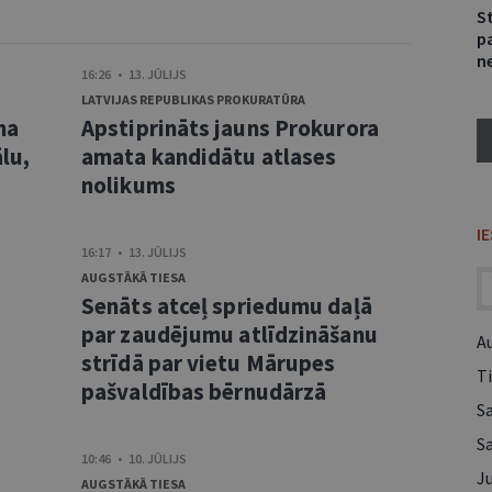
S
p
ne
16:26 • 13. JŪLIJS
LATVIJAS REPUBLIKAS PROKURATŪRA
ma
Apstiprināts jauns Prokurora
lu,
amata kandidātu atlases
nolikums
I
16:17 • 13. JŪLIJS
AUGSTĀKĀ TIESA
Senāts atceļ spriedumu daļā
s
par zaudējumu atlīdzināšanu
A
strīdā par vietu Mārupes
Ti
pašvaldības bērnudārzā
S
S
10:46 • 10. JŪLIJS
Ju
AUGSTĀKĀ TIESA