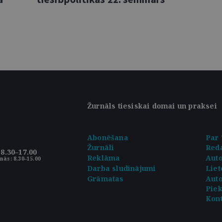
Žurnāls tiesiskai domai un praksei
Abonēšana
Par 
Žurnāli
Reda
8.30–17.00
Reklāma
Aut
nās: 8.30–15.00
Darba sludinājumi
Liet
Grāmatas
Auto
Pie
Kont