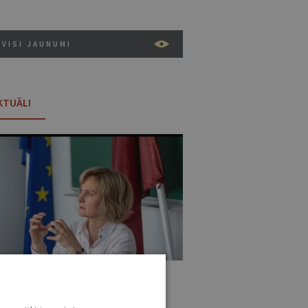
VISI JAUNUMI
KTUĀLI
:31 • 25. JŪNIJS
tiks jau sestā Rīgas Juridiskās