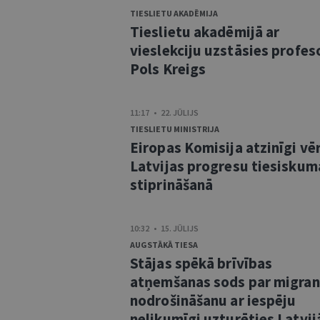
TIESLIETU AKADĒMIJA
Tieslietu akadēmijā ar
vieslekciju uzstāsies profes
Pols Kreigs
11:17 • 22. JŪLIJS
TIESLIETU MINISTRIJA
Eiropas Komisija atzinīgi vē
Latvijas progresu tiesiskum
stiprināšanā
10:32 • 15. JŪLIJS
AUGSTĀKĀ TIESA
Stājas spēkā brīvības
atņemšanas sods par migra
nodrošināšanu ar iespēju
nelikumīgi uzturēties Latvij