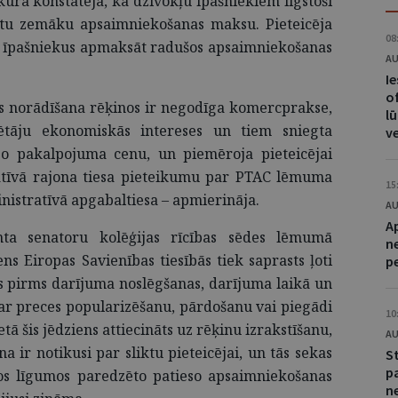
 kurā konstatēja, ka dzīvokļu īpašniekiem ilgstoši
dītu zemāku apsaimniekošanas maksu. Pieteicēja
08
u īpašniekus apmaksāt radušos apsaimniekošanas
AU
I
of
s norādīšana rēķinos ir negodīga komercprakse,
lū
ētāju ekonomiskās intereses un tiem sniegta
v
so pakalpojuma cenu, un piemēroja pieteicējai
atīvā rajona tiesa pieteikumu par PTAC lēmuma
15
nistratīvā apgabaltiesa – apmierināja.
AU
A
nta senatoru kolēģijas rīcības sēdes lēmumā
n
s Eiropas Savienības tiesībās tiek saprasts ļoti
p
as pirms darījuma noslēgšanas, darījuma laikā un
as ar preces popularizēšanu, pārdošanu vai piegādi
10
ā šis jēdziens attiecināts uz rēķinu izrakstīšanu,
AU
a ir notikusi par sliktu pieteicējai, un tās sekas
S
p
jos līgumos paredzēto patieso apsaimniekošanas
ne