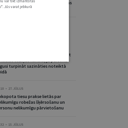
nu var tikt izmantotas
ugstskolas starptautisko un Eiropas
i". Jūs varat jebkurā
iesību Vasaras skola
ITI ŠĪ AUTORA JAUNUMI
:46 • 31. JŪLIJS
estāde nevar bez brīdinājuma mainīt
iciālās saziņas kanālu, ja persona
gusi turpināt sazināties noteiktā
eidā
:10 • 27. JŪLIJS
pkopota tiesu prakse lietās par
elikumīgu robežas šķērsošanu un
ersonu nelikumīgu pārvietošanu
:32 • 15. JŪLIJS