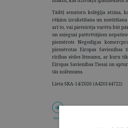
maksu, kas dzīvokļu īpašniekiem b
Tādēļ senatoru kolēģija atzina, ka
rēķinu izrakstīšana un nosūtīšana
arī to, vai pieteicēja varētu būt 
un sniegusi patērētājiem nepatiesu
piemērots Negodīgas komercpra
piemērotas Eiropas Savienības t
rīcības sēdes lēmumu, ar kuru tik
Eiropas Savienības Tiesai un apturē
tās nolēmums.
Lieta SKA-14/2026 (A420144722)
PATĪK