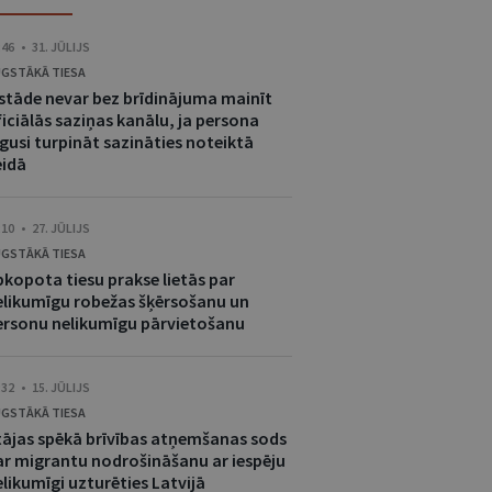
:46 • 31. JŪLIJS
GSTĀKĀ TIESA
estāde nevar bez brīdinājuma mainīt
iciālās saziņas kanālu, ja persona
gusi turpināt sazināties noteiktā
eidā
:10 • 27. JŪLIJS
GSTĀKĀ TIESA
pkopota tiesu prakse lietās par
elikumīgu robežas šķērsošanu un
ersonu nelikumīgu pārvietošanu
:32 • 15. JŪLIJS
GSTĀKĀ TIESA
tājas spēkā brīvības atņemšanas sods
ar migrantu nodrošināšanu ar iespēju
likumīgi uzturēties Latvijā