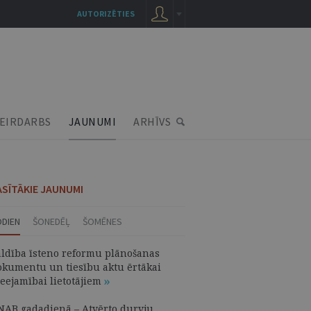
AUTORIZĒTIES
EIRDARBS
JAUNUMI
ARHĪVS
ASĪTĀKIE JAUNUMI
ODIEN
ŠONEDĒĻ
ŠOMĒNES
aldība īsteno reformu plānošanas
okumentu un tiesību aktu ērtākai
ieejamībai lietotājiem
NAB gadadienā – Atvērto durvju