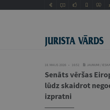
18. MAIJS 2026 • 16:52
JAUNUMI
/
IESK
Senāts vēršas Eiro
lūdz skaidrot neg
izpratni