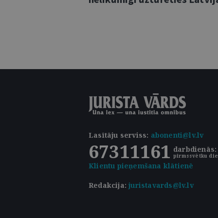
Lasītāju serviss
:
abonenti@lv.lv
67311161
darbdienās: 
pirmssvētku die
Klientu pieņemšana klātienē
Redakcija:
juristavards@lv.lv