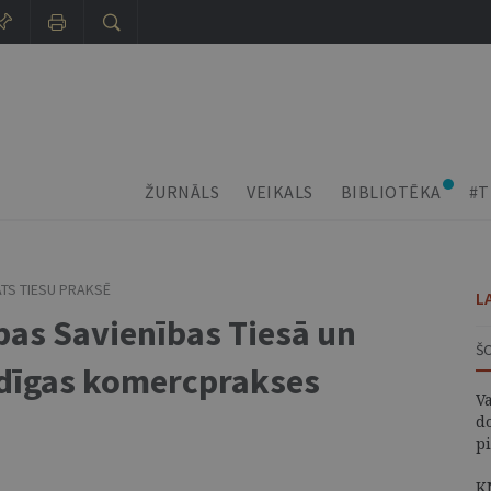
ŽURNĀLS
VEIKALS
BIBLIOTĒKA
#T
ATS TIESU PRAKSĒ
L
pas Savienības Tiesā un
Š
odīgas komercprakses
V
d
p
K