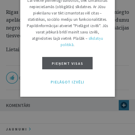
Lai vietne pilnvērtīgi darbotos, tiek izmantotas
nepieciešamās (obligātās) sīkdatnes. Ar Jūsu
Rīgas apgabaltiesa, izskatījusi aizstāvja iesniegto
piekrišanu var tikt izmantotas vēl citas –
apelācijas sūdzību, atstāja rajona tiesas spriedumu
statistikas, sociālo mediju un funkcionalitātes.
Papildinformācijai atveriet "Pielāgot izvēli". Jūs
negrozītu. Tā kā lietā netika ierosināta kasācijas
varat jebkurā brīdī mainīt savu izvēli,
tiesvedība, šis lēmums ir stājies spēkā.
atgriežoties šajā vietnē. Plašāk –
sīkdatņu
politikā
.
Lietai ir slēgtas lietas statuss.
PIEŅEMT VISAS
0
PIELĀGOT IZVĒLI
KOMENTĀRI
JAUNUMI