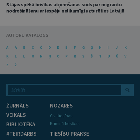
Stājas spēkā brīvības atņemšanas sods par migrantu
nodrošināšanu ar iespēju nelikumīgi uzturēties Latvijā
AUTORU KATALOGS
A
Ā
B
C
Č
D
E
Ē
F
G
Ģ
H
I
J
K
Ķ
L
Ļ
M
N
Ņ
O
P
R
S
Š
T
U
Ū
V
Z
Ž
ŽURNĀLS
NOZARES
VEIKALS
Civiltiesības
BIBLIOTĒKA
Krimināltiesības
#TEIRDARBS
TIESĪBU PRAKSE