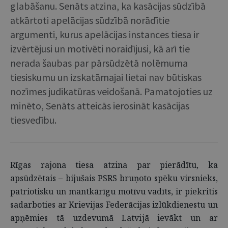
glabāšanu. Senāts atzina, ka kasācijas sūdzībā
atkārtoti apelācijas sūdzībā norādītie
argumenti, kurus apelācijas instances tiesa ir
izvērtējusi un motivēti noraidījusi, kā arī tie
nerada šaubas par pārsūdzētā nolēmuma
tiesiskumu un izskatāmajai lietai nav būtiskas
nozīmes judikatūras veidošanā. Pamatojoties uz
minēto, Senāts atteicās ierosināt kasācijas
tiesvedību.
Rīgas rajona tiesa atzina par pierādītu, ka
apsūdzētais – bijušais PSRS bruņoto spēku virsnieks,
patriotisku un mantkārīgu motīvu vadīts, ir piekritis
sadarboties ar Krievijas Federācijas izlūkdienestu un
apņēmies tā uzdevumā Latvijā ievākt un ar