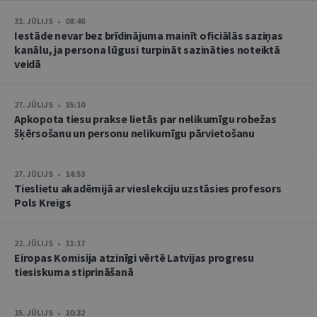
31. JŪLIJS • 08:46
Iestāde nevar bez brīdinājuma mainīt oficiālās saziņas
kanālu, ja persona lūgusi turpināt sazināties noteiktā
veidā
27. JŪLIJS • 15:10
Apkopota tiesu prakse lietās par nelikumīgu robežas
šķērsošanu un personu nelikumīgu pārvietošanu
27. JŪLIJS • 14:53
Tieslietu akadēmijā ar vieslekciju uzstāsies profesors
Pols Kreigs
22. JŪLIJS • 11:17
Eiropas Komisija atzinīgi vērtē Latvijas progresu
tiesiskuma stiprināšanā
15. JŪLIJS • 10:32