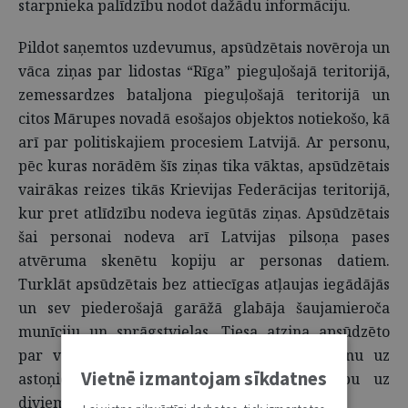
starpnieka palīdzību nodot dažādu informāciju.
Pildot saņemtos uzdevumus, apsūdzētais novēroja un
vāca ziņas par lidostas “Rīga” pieguļošajā teritorijā,
zemessardzes bataljona pieguļošajā teritorijā un
citos Mārupes novadā esošajos objektos notiekošo, kā
arī par politiskajiem procesiem Latvijā. Ar personu,
pēc kuras norādēm šīs ziņas tika vāktas, apsūdzētais
vairākas reizes tikās Krievijas Federācijas teritorijā,
kur pret atlīdzību nodeva iegūtās ziņas. Apsūdzētais
šai personai nodeva arī Latvijas pilsoņa pases
atvēruma skenētu kopiju ar personas datiem.
Turklāt apsūdzētais bez attiecīgas atļaujas iegādājās
un sev piederošajā garāžā glabāja šaujamieroča
munīciju un sprāgstvielas. Tiesa atzina apsūdzēto
par vainīgu un sodīja ar brīvības atņemšanu uz
Vietnē izmantojam sīkdatnes
astoņiem gadiem un probācijas uzraudzību uz
diviem gadiem.