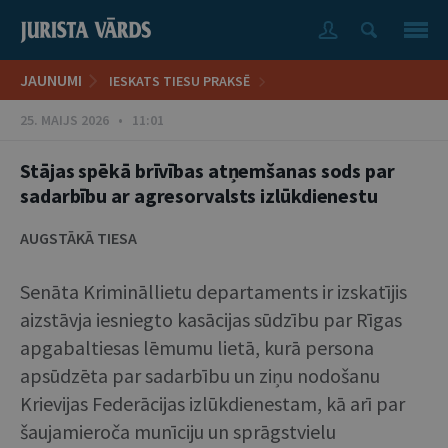
JAUNUMI
IESKATS TIESU PRAKSĒ
25. MAIJS 2026 • 11:01
Stājas spēkā brīvības atņemšanas sods par
sadarbību ar agresorvalsts izlūkdienestu
AUGSTĀKĀ TIESA
Senāta Krimināllietu departaments ir izskatījis
aizstāvja iesniegto kasācijas sūdzību par Rīgas
apgabaltiesas lēmumu lietā, kurā persona
apsūdzēta par sadarbību un ziņu nodošanu
Krievijas Federācijas izlūkdienestam, kā arī par
šaujamieroča munīciju un sprāgstvielu