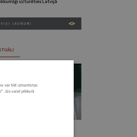
likumīgi uzturēties Latvijā
VISI JAUNUMI
KTUĀLI
nu var tikt izmantotas
i". Jūs varat jebkurā
:31 • 25. JŪNIJS