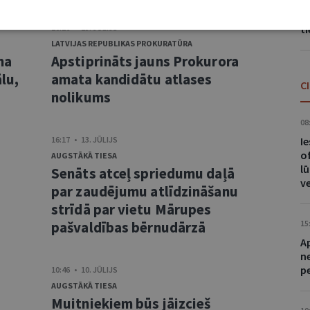
No
a
t
16:26 • 13. JŪLIJS
LATVIJAS REPUBLIKAS PROKURATŪRA
ma
Apstiprināts jauns Prokurora
lu,
amata kandidātu atlases
C
nolikums
08
16:17 • 13. JŪLIJS
I
of
AUGSTĀKĀ TIESA
lū
Senāts atceļ spriedumu daļā
v
s
par zaudējumu atlīdzināšanu
strīdā par vietu Mārupes
pašvaldības bērnudārzā
15
A
n
p
10:46 • 10. JŪLIJS
AUGSTĀKĀ TIESA
Muitniekiem būs jāizcieš