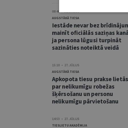
08:46 • 31. JŪLIJS
AUGSTĀKĀ TIESA
Iestāde nevar bez brīdināju
mainīt oficiālās saziņas kanā
ja persona lūgusi turpināt
sazināties noteiktā veidā
15:10 • 27. JŪLIJS
AUGSTĀKĀ TIESA
Apkopota tiesu prakse lietā
par nelikumīgu robežas
šķērsošanu un personu
nelikumīgu pārvietošanu
14:53 • 27. JŪLIJS
TIESLIETU AKADĒMIJA