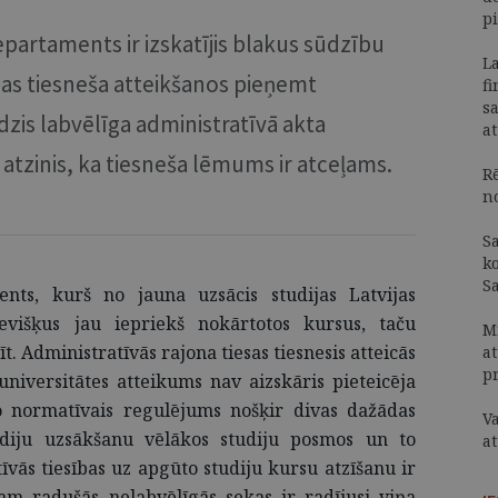
p
epartaments ir izskatījis blakus sūdzību
La
esas tiesneša atteikšanos pieņemt
fi
s
dzis labvēlīga administratīvā akta
at
atzinis, ka tiesneša lēmums ir atceļams.
R
n
S
k
S
ents, kurš no jauna uzsācis studijas Latvijas
sevišķus jau iepriekš nokārtotos kursus, taču
M
zīt. Administratīvās rajona tiesas tiesnesis atteicās
a
p
universitātes atteikums nav aizskāris pieteicēja
 jo normatīvais regulējums nošķir divas dažādas
Va
udiju uzsākšanu vēlākos studiju posmos un to
at
vās tiesības uz apgūto studiju kursu atzīšanu ir
jam radušās nelabvēlīgās sekas ir radījusi viņa