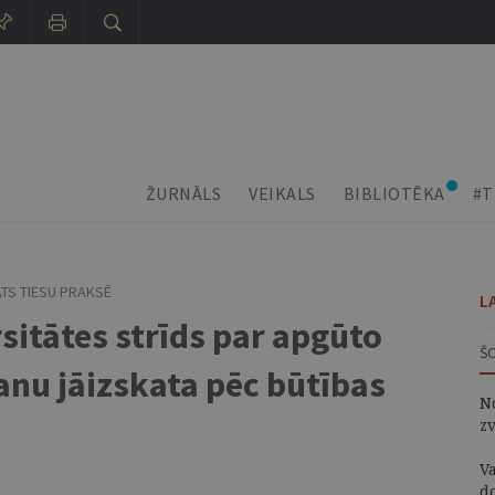
ŽURNĀLS
VEIKALS
BIBLIOTĒKA
#T
ATS TIESU PRAKSĒ
L
sitātes strīds par apgūto
Š
anu jāizskata pēc būtības
N
z
V
d