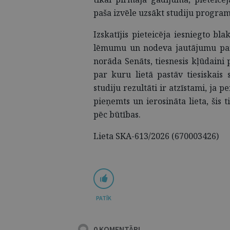
paša izvēle uzsākt studiju progra
Izskatījis pieteicēja iesniegto bl
lēmumu un nodeva jautājumu par p
norāda Senāts, tiesnesis kļūdaini
par kuru lietā pastāv tiesiskais s
studiju rezultāti ir atzīstami, ja 
pieņemts un ierosināta lieta, šis t
pēc būtības.
Lieta SKA-613/2026 (670003426)
PATĪK
0 KOMENTĀRI