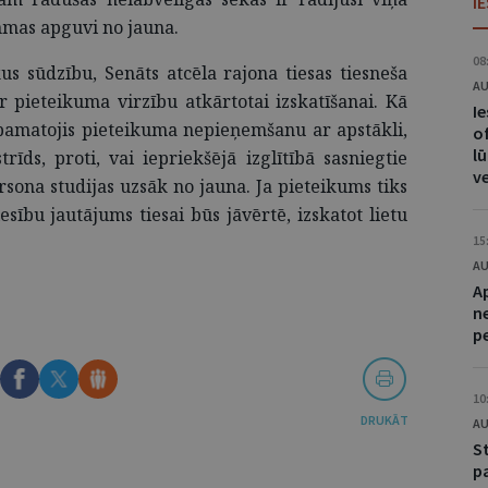
I
mmas apguvi no jauna.
08
akus sūdzību, Senāts atcēla rajona tiesas tiesneša
AU
ieteikuma virzību atkārtotai izskatīšanai. Kā
I
 pamatojis pieteikuma nepieņemšanu ar apstākli,
of
lū
trīds, proti, vai iepriekšējā izglītībā sasniegtie
v
persona studijas uzsāk no jauna. Ja pieteikums tiks
iesību jautājums tiesai būs jāvērtē, izskatot lietu
15
AU
A
n
p
10
DRUKĀT
AU
S
p