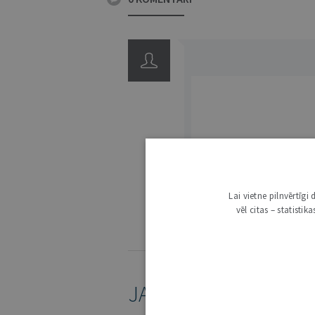
3000
Lai vietne pilnvērtīg
IE
vēl citas – statisti
KOMENTĒŠANAS NOTEIKUMI
JAUNĀKAIS /
ARHĪVS