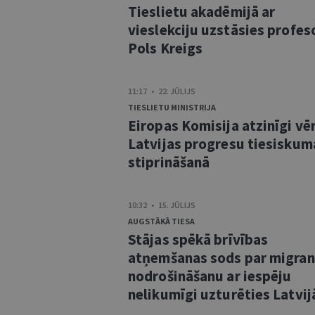
Tieslietu akadēmijā ar
vieslekciju uzstāsies profes
Pols Kreigs
11:17 • 22. JŪLIJS
TIESLIETU MINISTRIJA
Eiropas Komisija atzinīgi vē
Latvijas progresu tiesiskum
stiprināšanā
10:32 • 15. JŪLIJS
AUGSTĀKĀ TIESA
Stājas spēkā brīvības
atņemšanas sods par migra
nodrošināšanu ar iespēju
nelikumīgi uzturēties Latvij