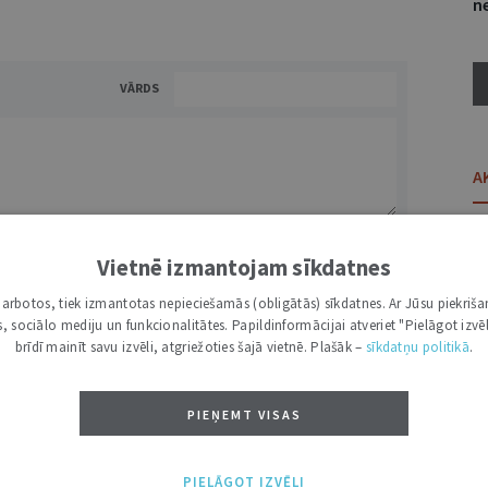
ne
VĀRDS
A
Vietnē izmantojam sīkdatnes
i darbotos, tiek izmantotas nepieciešamās (obligātās) sīkdatnes. Ar Jūsu piekriša
NĀKT:
PIEVIENOT
kas, sociālo mediju un funkcionalitātes. Papildinformācijai atveriet "Pielāgot izvēl
brīdī mainīt savu izvēli, atgriežoties šajā vietnē. Plašāk –
sīkdatņu politikā
.
PIEŅEMT VISAS
07
PIELĀGOT IZVĒLI