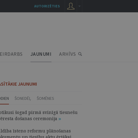
AUTORIZĒTIES
EIRDARBS
JAUNUMI
ARHĪVS
ASĪTĀKIE JAUNUMI
ODIEN
ŠONEDĒĻ
ŠOMĒNES
otikusi šogad pirmā svinīgā tiesnešu
vēresta došanas ceremonija
aldība īsteno reformu plānošanas
okumentu un tiesību aktu ērtākai