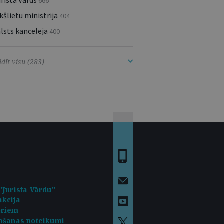
rista Vārds
666
kšlietu ministrija
404
lsts kanceleja
400
dīt visu (283)
"Jurista Vārdu"
kcija
oriem
ošanas noteikumi