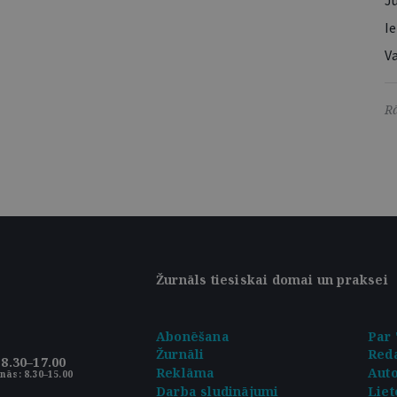
Ju
Ie
Va
Rā
Žurnāls tiesiskai domai un praksei
Abonēšana
Par 
Žurnāli
Reda
8.30–17.00
Reklāma
Aut
nās: 8.30–15.00
Darba sludinājumi
Liet