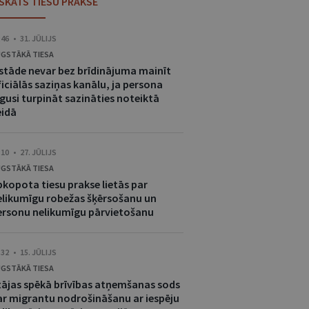
ESKATS TIESU PRAKSĒ
:46 • 31. JŪLIJS
GSTĀKĀ TIESA
estāde nevar bez brīdinājuma mainīt
iciālās saziņas kanālu, ja persona
gusi turpināt sazināties noteiktā
eidā
:10 • 27. JŪLIJS
GSTĀKĀ TIESA
pkopota tiesu prakse lietās par
elikumīgu robežas šķērsošanu un
ersonu nelikumīgu pārvietošanu
:32 • 15. JŪLIJS
GSTĀKĀ TIESA
tājas spēkā brīvības atņemšanas sods
ar migrantu nodrošināšanu ar iespēju