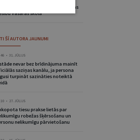
tiks jau sestā Rīgas Juridiskās
ugstskolas starptautisko un Eiropas
iesību Vasaras skola
ITI ŠĪ AUTORA JAUNUMI
:46 • 31. JŪLIJS
estāde nevar bez brīdinājuma mainīt
iciālās saziņas kanālu, ja persona
gusi turpināt sazināties noteiktā
eidā
:10 • 27. JŪLIJS
pkopota tiesu prakse lietās par
elikumīgu robežas šķērsošanu un
ersonu nelikumīgu pārvietošanu