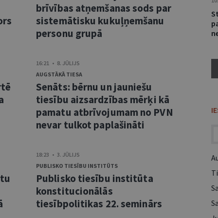
10
brīvības atņemšanas sods par
S
ors
sistemātisku kukuļņemšanu
p
personu grupā
ne
16:21 • 8. JŪLIJS
AUGSTĀKĀ TIESA
rtē
Senāts: bērnu un jauniešu
a
tiesību aizsardzības mērķi kā
I
pamatu atbrīvojumam no PVN
nevar tulkot paplašināti
18:23 • 3. JŪLIJS
A
PUBLISKO TIESĪBU INSTITŪTS
Ti
ntu
Publisko tiesību institūta
S
konstitucionālās
ā
tiesībpolitikas 22. seminārs
S