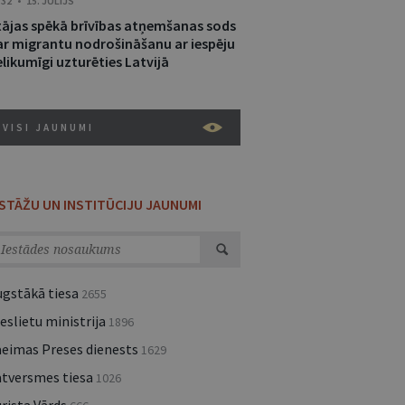
:32 • 15. JŪLIJS
tājas spēkā brīvības atņemšanas sods
ar migrantu nodrošināšanu ar iespēju
likumīgi uzturēties Latvijā
VISI JAUNUMI
ESTĀŽU UN INSTITŪCIJU JAUNUMI
ugstākā tiesa
2655
eslietu ministrija
1896
aeimas Preses dienests
1629
atversmes tiesa
1026