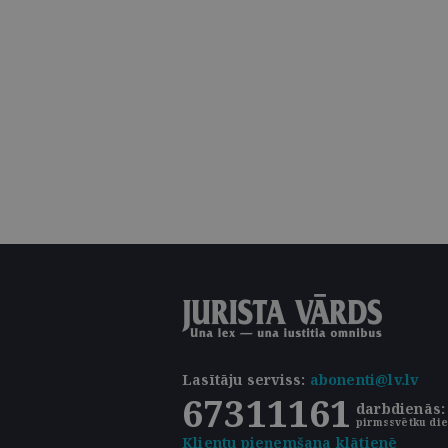
Lasītāju serviss
:
abonenti@lv.lv
67311161
darbdienās: 
pirmssvētku die
Klientu pieņemšana klātienē