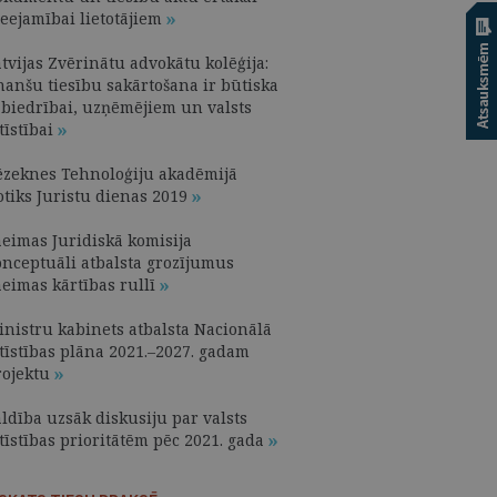
ieejamībai lietotājiem
tvijas Zvērinātu advokātu kolēģija:
nanšu tiesību sakārtošana ir būtiska
abiedrībai, uzņēmējiem un valsts
tīstībai
ēzeknes Tehnoloģiju akadēmijā
otiks Juristu dienas 2019
aeimas Juridiskā komisija
onceptuāli atbalsta grozījumus
aeimas kārtības rullī
inistru kabinets atbalsta Nacionālā
ttīstības plāna 2021.–2027. gadam
rojektu
ldība uzsāk diskusiju par valsts
tīstības prioritātēm pēc 2021. gada