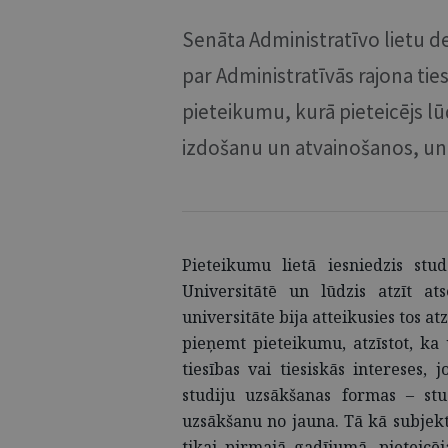
Senāta Administratīvo lietu d
par Administratīvās rajona ti
pieteikumu, kurā pieteicējs lū
izdošanu un atvainošanos, un 
Pieteikumu lietā iesniedzis stud
Universitātē un lūdzis atzīt at
universitāte bija atteikusies tos at
pieņemt pieteikumu, atzīstot, ka 
tiesības vai tiesiskās intereses,
studiju uzsākšanas formas – st
uzsākšanu no jauna. Tā kā subjektī
tikai pirmajā gadījumā, pieteicē