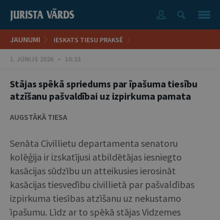
JAUNUMI
IESKATS TIESU PRAKSĒ
1. JŪNIJS 2026 • 10:33
Stājas spēkā spriedums par īpašuma tiesību
atzīšanu pašvaldībai uz izpirkuma pamata
AUGSTĀKĀ TIESA
Senāta Civillietu departamenta senatoru
kolēģija ir izskatījusi atbildētājas iesniegto
kasācijas sūdzību un atteikusies ierosināt
kasācijas tiesvedību civillietā par pašvaldības
izpirkuma tiesības atzīšanu uz nekustamo
īpašumu. Līdz ar to spēkā stājas Vidzemes