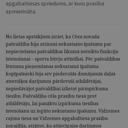
apgabaltiesas spriedums, ar kuru prasība
apmierināta.
No lietas apstākļiem izriet, ka Cēsu novada
pašvaldība bija atzinusi nekustamo īpašumu par
nepieciešamu pašvaldības likumā noteikto funkciju
īstenošanai – sporta būvju attīstībai. Pēc pašvaldības
lēmuma pieņemšanas nekustamā īpašuma
kopīpašnieki bija sev piederošās domājamās daļas
atsevišķos darījumos pārdevuši atbildētājai,
nepiedāvājot pašvaldībai izlietot pirmpirkuma
tiesību. Pašvaldība cēla prasību tiesā pret
atbildētāju, lai panāktu izpirkuma tiesības
īstenošanu uz iegūto nekustamo īpašumu. Vidzemes
rajona tiesa un Vidzemes apgabaltiesa prasību
noraidīja, atzīstot, ka attiecīgajos darījumos