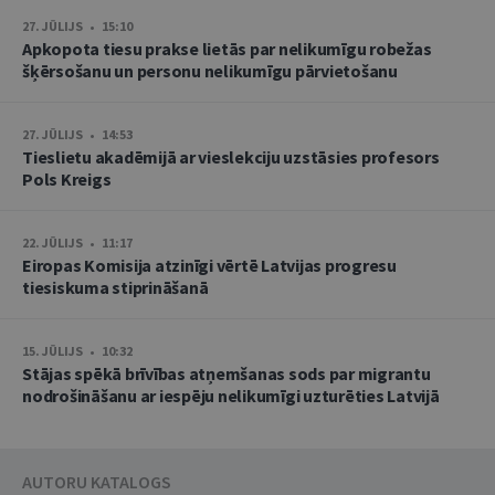
27. JŪLIJS • 15:10
Apkopota tiesu prakse lietās par nelikumīgu robežas
šķērsošanu un personu nelikumīgu pārvietošanu
27. JŪLIJS • 14:53
Tieslietu akadēmijā ar vieslekciju uzstāsies profesors
Pols Kreigs
22. JŪLIJS • 11:17
Eiropas Komisija atzinīgi vērtē Latvijas progresu
tiesiskuma stiprināšanā
15. JŪLIJS • 10:32
Stājas spēkā brīvības atņemšanas sods par migrantu
nodrošināšanu ar iespēju nelikumīgi uzturēties Latvijā
AUTORU KATALOGS