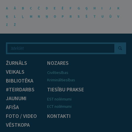
A
Ā
B
C
Č
D
E
Ē
F
G
Ģ
H
I
J
K
Ķ
L
Ļ
M
N
Ņ
O
P
R
S
Š
T
U
Ū
V
Z
Ž
ŽURNĀLS
NOZARES
VEIKALS
Civiltiesības
BIBLIOTĒKA
Krimināltiesības
#TEIRDARBS
TIESĪBU PRAKSE
JAUNUMI
EST nolēmumi
AFIŠA
ECT nolēmumi
FOTO / VIDEO
KONTAKTI
VĒSTKOPA