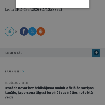
Lieta SKC-435/2026 (C71358922)
0
KOMENTĀRI
JAUNUMI
31. JŪLIJS • 08:46
Iestāde nevar bez brīdinājuma mainīt oficiālās saziņas
kanālu, ja persona lūgusi turpināt sazināties noteiktā
veidā