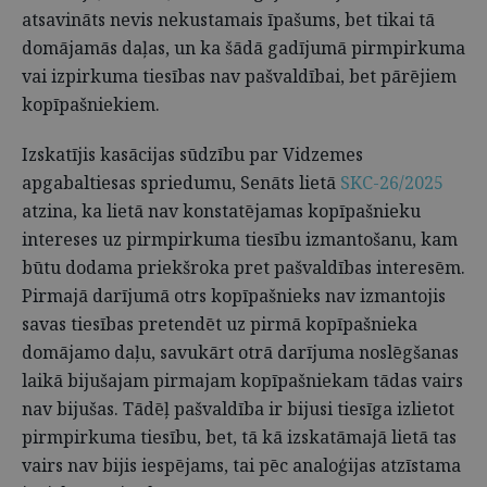
atsavināts nevis nekustamais īpašums, bet tikai tā
domājamās daļas, un ka šādā gadījumā pirmpirkuma
vai izpirkuma tiesības nav pašvaldībai, bet pārējiem
kopīpašniekiem.
Izskatījis kasācijas sūdzību par Vidzemes
apgabaltiesas spriedumu, Senāts lietā
SKC-26/2025
atzina, ka lietā nav konstatējamas kopīpašnieku
intereses uz pirmpirkuma tiesību izmantošanu, kam
būtu dodama priekšroka pret pašvaldības interesēm.
Pirmajā darījumā otrs kopīpašnieks nav izmantojis
savas tiesības pretendēt uz pirmā kopīpašnieka
domājamo daļu, savukārt otrā darījuma noslēgšanas
laikā bijušajam pirmajam kopīpašniekam tādas vairs
nav bijušas. Tādēļ pašvaldība ir bijusi tiesīga izlietot
pirmpirkuma tiesību, bet, tā kā izskatāmajā lietā tas
vairs nav bijis iespējams, tai pēc analoģijas atzīstama