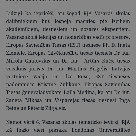
Līdzīgi kā iepriekš, arī šogad RJA Vasaras skolas
dalībniekiem būs iespēja mācīties pie izciliem
akadēmiķiem, tiesnešiem un nozares ekspertiem.
Vasaras skolā lekcijas un nodarbības vadīs profesore,
Eiropas Savienības Tiesas (EST) tiesnese Ph. D. Ineta
Ziemele, Eiropas Cilvēktiesību tiesas tiesneši Dr. iur.
Mikola Gnatovskis un Dr. iur. Artūrs Kučs, tiesas
vecākais jurists Dr. iur. Mārtiņš Birģelis, Latvijas
vēstniece Vācijā Dr. Ilze Rūse, EST tiesneses
padomniece Kristīne Zubkāne, Eiropas Savienības
Tiesas ģenerāladvokāte Laila Medina, kā arī Dr. iur.
Žaneta Mikosa un Vispārējās tiesas tiesneši Inga
Reine un Pēteris Zilgalvis.
Ņemot vērā 6. Vasaras skolas tematisko ievirzi, RJA
kā īpašo viesi piesaka Londonas Universitātes