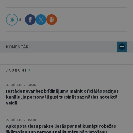
4
KOMENTĀRI
JAUNUMI
31. JŪLIJS • 08:46
Iestāde nevar bez brīdinājuma mainīt oficiālās saziņas
kanālu, ja persona lūgusi turpināt sazināties noteiktā
veidā
27. JŪLIJS • 15:10
Apkopota tiesu prakse lietās par nelikumīgu robežas
šķērsošanu un personu nelikumīgu pārvietošanu