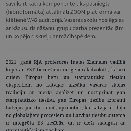
savukārt katra komponente tiks pasniegta
(hibrīdformātā) attālināti ZOOM platformā vai
klātienē W42 auditorijā. Vasaras skolu noslēgsies
ar kāzusu risināšanu, grupu darba prezentācijām
un kopējo diskusiju ar mācībspēkiem.
2021. gadā RJA profesores Inetas Ziemeles vadībā
kopā ar EST tiesnešiem un ģenerāladvokāti, kā arī
citiem Eiropas lietu un starptautisko tiesību
ekspertiem no Latvijas aizsāka Vasaras skolas
tradīciju ar mērķi analizēt un nostiprināt gan
starptautisko tiesību, gan Eiropas tiesību izpratni
Latvijas juristu saimē, apzinoties, ka Latvija ir daļa
no globālajiem procesiem un Latvijas tiesību sistēma
ir integrēta ES tiesībās, un ir cieši saaugusi ar
starptautiskajām tiesībām.