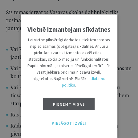
Šīs tēmas ietvaros Vasaras skolas dalībnieki tiks
rosināti domāt par šādiem un citiem saistītiem
jautājumiem:
Vietnē izmantojam sīkdatnes
Lai vietne pilnvērtīgi darbotos, tiek izmantotas
nepieciešamās (obligātās) sīkdatnes. Ar Jūsu
Vai Rietumu pasaule ir vienota tajā, kā būtu
piekrišanu var tikt izmantotas vēl citas –
jāatbild autokrātiju uzbrukumiem?
statistikas, sociālo mediju un funkcionalitātes.
Papildinformācijai atveriet "Pielāgot izvēli". Jūs
Vai redzam starptautisko tiesību sašaurināšanos un
varat jebkurā brīdī mainīt savu izvēli,
ko tas nozīmē praksē?
atgriežoties šajā vietnē. Plašāk –
sīkdatņu
politikā
.
Vai Eiropas Savienība un Eiropas Cilvēktiesību
tiesa ir vienotas savās atbildēs uz fundamentāliem
starptautisko tiesību pārkāpumiem?
PIEŅEMT VISAS
Kas nosaka vai veido šo iespējamo vienotību?
PIELĀGOT IZVĒLI
Kāda nozīme ir tam, ka turpinām darbināt un
piemērot Eiropas Savienības tiesības tā, it kā