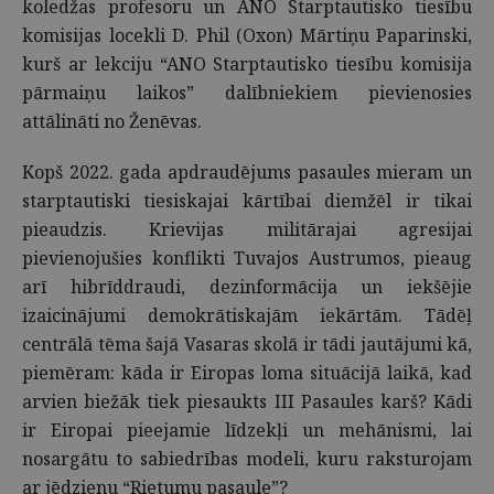
koledžas profesoru un ANO Starptautisko tiesību
komisijas locekli D. Phil (Oxon) Mārtiņu Paparinski,
kurš ar lekciju “ANO Starptautisko tiesību komisija
pārmaiņu laikos” dalībniekiem pievienosies
attālināti no Ženēvas.
Kopš 2022. gada apdraudējums pasaules mieram un
starptautiski tiesiskajai kārtībai diemžēl ir tikai
pieaudzis. Krievijas militārajai agresijai
pievienojušies konflikti Tuvajos Austrumos, pieaug
arī hibrīddraudi, dezinformācija un iekšējie
izaicinājumi demokrātiskajām iekārtām. Tādēļ
centrālā tēma šajā Vasaras skolā ir tādi jautājumi kā,
piemēram: kāda ir Eiropas loma situācijā laikā, kad
arvien biežāk tiek piesaukts III Pasaules karš? Kādi
ir Eiropai pieejamie līdzekļi un mehānismi, lai
nosargātu to sabiedrības modeli, kuru raksturojam
ar jēdzienu “Rietumu pasaule”?