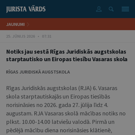
JAUNUMI
25. JŪNIJS 2026 • 07:31
Notiks jau sestā Rīgas Juridiskās augstskolas
starptautisko un Eiropas tiesību Vasaras skola
RĪGAS JURIDISKĀ AUGSTSKOLA
Rīgas Juridiskās augstskolas (RJA) 6. Vasaras
skola starptautiskajās un Eiropas tiesībās
norisināsies no 2026. gada 27. jūlija līdz 4.
augustam. RJA Vasaras skolā mācības notiks no
plkst. 10.00-14.00 latviešu valodā. Pirmā un
pēdējā mācību diena norisināsies klātienē,