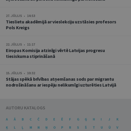
27. JŪLIJS • 14:53
Tieslietu akadēmijā ar vieslekciju uzstāsies profesors
Pols Kreigs
22. JŪLIJS • 11:17
Eiropas Komisija atzinīgi vērtē Latvijas progresu
tiesiskuma stiprināšanā
15. JŪLIJS • 10:32
Stājas spēkā brīvības atņemšanas sods par migrantu
nodrošināšanu ar iespēju nelikumīgi uzturēties Latvijā
AUTORU KATALOGS
A
Ā
B
C
Č
D
E
Ē
F
G
Ģ
H
I
J
K
Ķ
L
Ļ
M
N
Ņ
O
P
R
S
Š
T
U
Ū
V