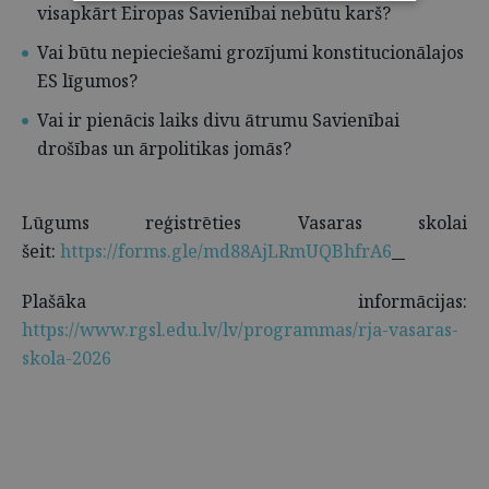
visapkārt Eiropas Savienībai nebūtu karš?
Vai būtu nepieciešami grozījumi konstitucionālajos
ES līgumos?
Vai ir pienācis laiks divu ātrumu Savienībai
drošības un ārpolitikas jomās?
Lūgums reģistrēties Vasaras skolai
šeit:
https://forms.gle/md88AjLRmUQBhfrA6
Plašāka informācijas:
https://www.rgsl.edu.lv/lv/programmas/rja-vasaras-
skola-2026