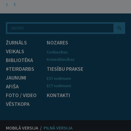
Z
Ž
ŽURNĀLS
NOZARES
VEIKALS
Civiltiesības
BIBLIOTĒKA
Krimināltiesības
#TEIRDARBS
TIESĪBU PRAKSE
JAUNUMI
EST nolēmumi
AFIŠA
ECT nolēmumi
FOTO / VIDEO
KONTAKTI
VĒSTKOPA
MOBILĀ VERSIJA /
PILNĀ VERSIJA