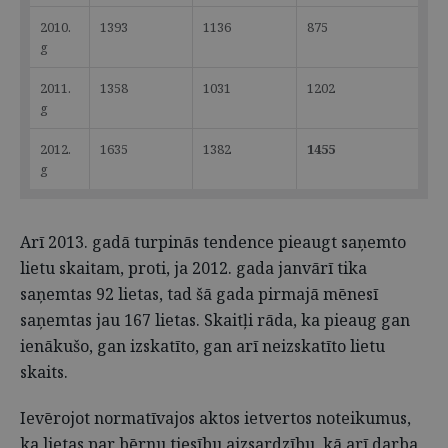
2010.
1393
1136
875
g
2011.
1358
1031
1202
g
2012.
1635
1382
1455
g
Arī 2013. gadā turpinās tendence pieaugt saņemto
lietu skaitam, proti, ja 2012. gada janvārī tika
saņemtas 92 lietas, tad šā gada pirmajā mēnesī
saņemtas jau 167 lietas. Skaitļi rāda, ka pieaug gan
ienākušo, gan izskatīto, gan arī neizskatīto lietu
skaits.
Ievērojot normatīvajos aktos ietvertos noteikumus,
ka lietas par bērnu tiesību aizsardzību, kā arī darba