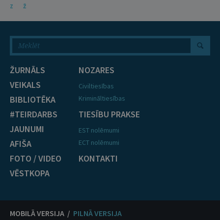
Z
Ž
ŽURNĀLS
NOZARES
VEIKALS
Civiltiesības
BIBLIOTĒKA
Krimināltiesības
#TEIRDARBS
TIESĪBU PRAKSE
JAUNUMI
EST nolēmumi
AFIŠA
ECT nolēmumi
FOTO / VIDEO
KONTAKTI
VĒSTKOPA
MOBILĀ VERSIJA /
PILNĀ VERSIJA