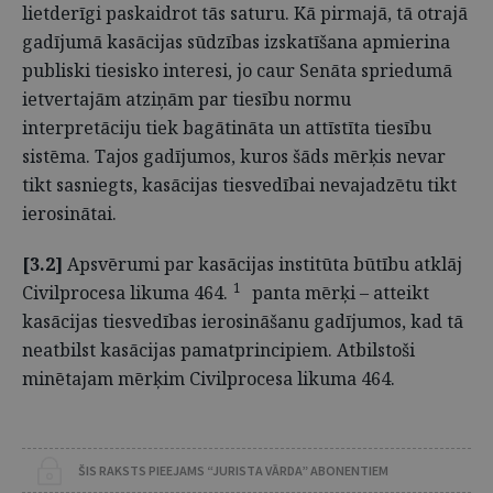
lietderīgi paskaidrot tās saturu. Kā pirmajā, tā otrajā
gadījumā kasācijas sūdzības izskatīšana apmierina
publiski tiesisko interesi, jo caur Senāta spriedumā
ietvertajām atziņām par tiesību normu
interpretāciju tiek bagātināta un attīstīta tiesību
sistēma. Tajos gadījumos, kuros šāds mērķis nevar
tikt sasniegts, kasācijas tiesvedībai nevajadzētu tikt
ierosinātai.
[3.2]
Apsvērumi par kasācijas institūta būtību atklāj
1
Civilprocesa likuma 464.
panta mērķi – atteikt
kasācijas tiesvedības ierosināšanu gadījumos, kad tā
neatbilst kasācijas pamatprincipiem. Atbilstoši
minētajam mērķim Civilprocesa likuma 464.
ŠIS RAKSTS PIEEJAMS “JURISTA VĀRDA” ABONENTIEM