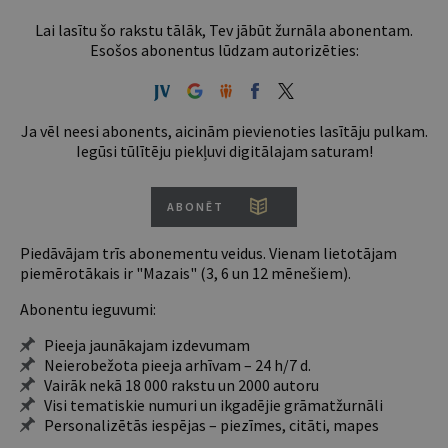
Lai lasītu šo rakstu tālāk, Tev jābūt žurnāla abonentam.
Esošos abonentus lūdzam autorizēties:
Ja vēl neesi abonents, aicinām pievienoties lasītāju pulkam.
Iegūsi tūlītēju piekļuvi digitālajam saturam!
ABONĒT
Piedāvājam trīs abonementu veidus. Vienam lietotājam
piemērotākais ir "Mazais" (3, 6 un 12 mēnešiem).
Abonentu ieguvumi:
Pieeja jaunākajam izdevumam
Neierobežota pieeja arhīvam – 24 h/7 d.
Vairāk nekā 18 000 rakstu un 2000 autoru
Visi tematiskie numuri un ikgadējie grāmatžurnāli
Personalizētās iespējas – piezīmes, citāti, mapes