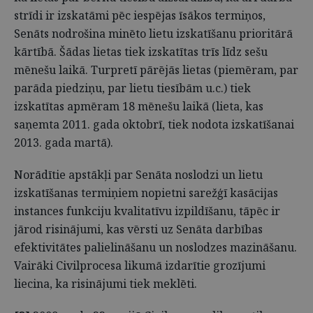
strīdi ir izskatāmi pēc iespējas īsākos termiņos,
Senāts nodrošina minēto lietu izskatīšanu prioritārā
kārtībā. Šādas lietas tiek izskatītas trīs līdz sešu
mēnešu laikā. Turpretī pārējās lietas (piemēram, par
parāda piedziņu, par lietu tiesībām u.c.) tiek
izskatītas apmēram 18 mēnešu laikā (lieta, kas
saņemta 2011. gada oktobrī, tiek nodota izskatīšanai
2013. gada martā).
Norādītie apstākļi par Senāta noslodzi un lietu
izskatīšanas termiņiem nopietni sarežģī kasācijas
instances funkciju kvalitatīvu izpildīšanu, tāpēc ir
jārod risinājumi, kas vērsti uz Senāta darbības
efektivitātes palielināšanu un noslodzes mazināšanu.
Vairāki Civilprocesa likumā izdarītie grozījumi
liecina, ka risinājumi tiek meklēti.