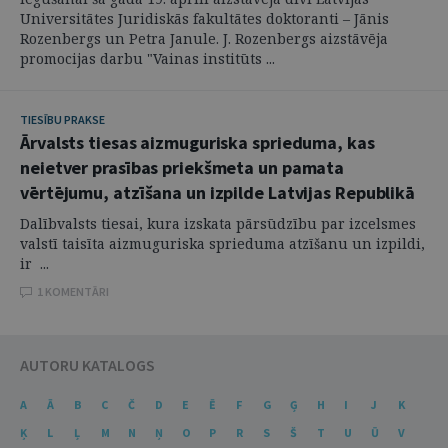
Universitātes Juridiskās fakultātes doktoranti – Jānis
Rozenbergs un Petra Janule. J. Rozenbergs aizstāvēja
promocijas darbu "Vainas institūts ...
TIESĪBU PRAKSE
Ārvalsts tiesas aizmuguriska sprieduma, kas
neietver prasības priekšmeta un pamata
vērtējumu, atzīšana un izpilde Latvijas Republikā
Dalībvalsts tiesai, kura izskata pārsūdzību par izcelsmes
valstī taisīta aizmuguriska sprieduma atzīšanu un izpildi,
ir ...
1 KOMENTĀRI
AUTORU KATALOGS
A
Ā
B
C
Č
D
E
Ē
F
G
Ģ
H
I
J
K
Ķ
L
Ļ
M
N
Ņ
O
P
R
S
Š
T
U
Ū
V