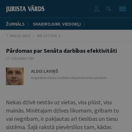
ŽURNĀLS
SKAIDROJUMI. VIEDOKĻI
7. MAIJS 2013 • NR.18 (769)
Pārdomas par Senāta darbības efektivitāti
12 KOMENTĀRI
ALDIS LAVIŅŠ
Augstākās tiesas Civillietu departamenta senators
Nekas dzīvē nestāv uz vietas, viss plūst, viss
mainās. Minētajam dzīves likumam, gribam to
vai negribam, ir pakļautas arī tiesības un tiesu
sistēma. Šajā rakstā pievērsīšos tam, kādas