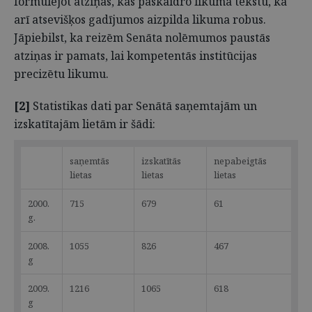
formulējot atziņas, kas paskaidro likuma tekstu, kā
arī atsevišķos gadījumos aizpilda likuma robus.
Jāpiebilst, ka reizēm Senāta nolēmumos paustās
atziņas ir pamats, lai kompetentās institūcijas
precizētu likumu.
[2]
Statistikas dati par Senātā saņemtajām un
izskatītajām lietām ir šādi:
saņemtās
izskatītās
nepabeigtās
lietas
lietas
lietas
2000.
715
679
61
g.
2008.
1055
826
467
g
2009.
1216
1065
618
g