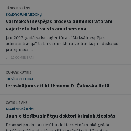
JĀNIS JURKĀNS
SKAIDROJUMI. VIEDOKĻI
Vai maksātnespējas procesa administratoram
vajadzētu būt valsts amatpersonai
Jau 2007. gadā valsts aģentūras "Maksātnespējas
administrācija" tā laika direktora vietnieks juridiskajos
jautājumos ...
12 KOMENTĀRI
GUNĀRS KŪTRIS
TIESĪBU POLITIKA
Ierosinājums atlikt lēmumu D. Čalovska lietā
GATIS LITVINS
AKADĒMISKĀ DZĪVE
Jaunie tiesību zinātņu doktori krimināltiesībās
Promocijas darbu tiesību doktora zinātniskā grāda
iegūšanai šā gada 19. aprīlī aizstāvēja divi Latvijas