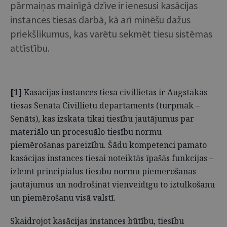
pārmaiņas mainīgā dzīve ir ienesusi kasācijas
instances tiesas darbā, kā arī minēšu dažus
priekšlikumus, kas varētu sekmēt tiesu sistēmas
attīstību.
[1]
Kasācijas instances tiesa civillietās ir Augstākās
tiesas Senāta Civillietu departaments (turpmāk –
Senāts), kas izskata tikai tiesību jautājumus par
materiālo un procesuālo tiesību normu
piemērošanas pareizību. Šādu kompetenci pamato
kasācijas instances tiesai noteiktās īpašās funkcijas –
izlemt principiālus tiesību normu piemērošanas
jautājumus un nodrošināt vienveidīgu to iztulkošanu
un piemērošanu visā valstī.
Skaidrojot kasācijas instances būtību, tiesību