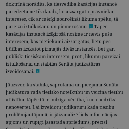
doktrīnā norādīts, ka tiesvedība kasācijas instancē
paredzēta ne tik daudz, lai aizsargātu prāvnieku
intereses, cik ar mērķi nodrošināt likuma spēku, tā
pareizu iztulkošanu un piemērošanu.
Tāpēc
1
kasācijas instancē izšķirošā nozīme ir nevis pušu
interesēm, kas pietiekami aizsargātas, lietu pēc
būtības izskatot pirmajās divās instancēs, bet gan
publiski tiesiskām interesēm, proti, likumu pareizai
iztulkošanai un stabilas Senāta judikatūras
izveidošanai.
2
Jāuzsver, ka stabila, saprotama un pieejama Senāta
judikatūra rada tiesisko noteiktību un veicina tiesību
attīstību, tāpēc tā ir milzīga vērtība, kuru nedrīkst
nenovērtēt. Lai izveidotu judikatūru kādā tiesību
problēmjautājumā, ir jāizanalizē liels informācijas
apjoms un rūpīgi jāsastāda spriedums, precīzi