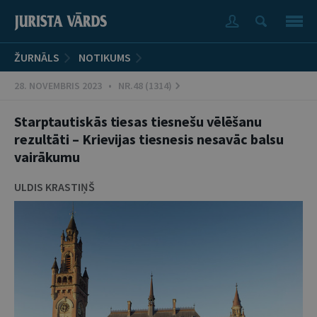
ŽURNĀLS
NOTIKUMS
28. NOVEMBRIS 2023 • NR.48 (1314)
Starptautiskās tiesas tiesnešu vēlēšanu
rezultāti – Krievijas tiesnesis nesavāc balsu
vairākumu
ULDIS KRASTIŅŠ