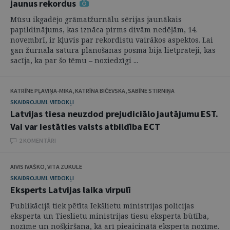
jaunus rekordus
Mūsu ikgadējo grāmatžurnālu sērijas jaunākais
papildinājums, kas iznāca pirms divām nedēļām, 14.
novembrī, ir kļuvis par rekordistu vairākos aspektos. Lai
gan žurnāla satura plānošanas posmā bija lietpratēji, kas
sacīja, ka par šo tēmu – noziedzīgi ...
KATRĪNE PĻAVIŅA-MIKA, KATRĪNA BIČEVSKA, SABĪNE STIRNIŅA
SKAIDROJUMI. VIEDOKĻI
Latvijas tiesa neuzdod prejudiciālo jautājumu EST.
Vai var iestāties valsts atbildība ECT
2 KOMENTĀRI
AIVIS IVAŠKO, VITA ZUKULE
SKAIDROJUMI. VIEDOKĻI
Eksperts Latvijas laika virpulī
Publikācijā tiek pētīta Iekšlietu ministrijas policijas
eksperta un Tieslietu ministrijas tiesu eksperta būtība,
nozīme un nošķiršana, kā arī pieaicinātā eksperta nozīme.