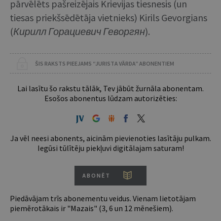
pārvēlēts pašreizējais Krievijas tiesnesis (un
tiesas priekšsēdētāja vietnieks) Kirils Gevorgians
(
Кирилл Горациевич Геворгян
).
ŠIS RAKSTS PIEEJAMS “JURISTA VĀRDA” ABONENTIEM
Lai lasītu šo rakstu tālāk, Tev jābūt žurnāla abonentam.
Esošos abonentus lūdzam autorizēties:
Ja vēl neesi abonents, aicinām pievienoties lasītāju pulkam.
Iegūsi tūlītēju piekļuvi digitālajam saturam!
ABONĒT
Piedāvājam trīs abonementu veidus. Vienam lietotājam
piemērotākais ir "Mazais" (3, 6 un 12 mēnešiem).