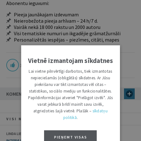
Abonentu ieguvumi:
Pieeja jaunākajam izdevumam
Neierobežota pieeja arhīvam – 24 h/7 d.
Vairāk nekā 18 000 rakstu un 2000 autoru
Visi tematiskie numuri un ikgadējie grāmatžurnāli
Personalizētās iespējas – piezīmes, citāti, mapes
Vietnē izmantojam sīkdatnes
1
Lai vietne pilnvērtīgi darbotos, tiek izmantotas
nepieciešamās (obligātās) sīkdatnes. Ar Jūsu
piekrišanu var tikt izmantotas vēl citas –
statistikas, sociālo mediju un funkcionalitātes.
KOMENTĀRI
Papildinformācijai atveriet "Pielāgot izvēli". Jūs
varat jebkurā brīdī mainīt savu izvēli,
atgriežoties šajā vietnē. Plašāk –
sīkdatņu
politikā
.
VISI NUMURA RAKSTI
LINDA LIELBRIEDE, ULDIS KRASTIŅŠ
PIEŅEMT VISAS
INTERVIJA