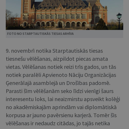
FOTO NO STARPTAUTISKĀS TIESAS ARHĪVA
9. novembrī notika Starptautiskās tiesas
tiesnešu vēlēšanas, aizpildot piecas amata
vietas. Vēlēšanas notiek reizi trīs gados, un tās
notiek paralēli Apvienoto Nāciju Organizācijas
Ģenerālajā asamblejā un Drošības padomē.
Parasti šīm vēlēšanām seko līdzi vienīgi šaurs
interesentu loks, lai neaizmirstu apsveikt kolēģi
no akadēmiskajām aprindām vai diplomātiskā
korpusa ar jauno pavērsienu karjerā. Tomēr šīs
vēlēšanas ir nedaudz citādas, jo tajās netika