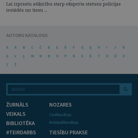
Lai izprastu atšķirību starp eksperta statusu policijas
iestādēs un tiesu ...
AUTORU KATALOGS
A
Ā
B
C
Č
D
E
Ē
F
G
Ģ
H
I
J
K
Ķ
L
Ļ
M
N
Ņ
O
P
R
S
Š
T
U
Ū
V
Z
Ž
ŽURNĀLS
NOZARES
VEIKALS
Civiltiesības
BIBLIOTĒKA
Krimināltiesības
#TEIRDARBS
TIESĪBU PRAKSE