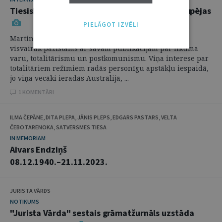
Tiesiskums – kultūras sasniegums, par ko jārūpējas
PIELĀGOT IZVĒLI
Martins Krīgers (Martin Krygier) ir domātājs, kas
visvairāk pazīstams ar savām publikācijām par likuma
varu, totalitārismu un postkomunismu. Viņa interese par
totalitāriem režīmiem radās personīgu apstākļu iespaidā,
jo viņa vecāki ieradās Austrālijā, ...
1 KOMENTĀRI
ILMA ČEPĀNE, DITA PLEPA, JĀNIS PLEPS, EDGARS PASTARS, VELTA
ČEBOTARENOKA, SATVERSMES TIESA
IN MEMORIAM
Aivars Endziņš
08.12.1940.–21.11.2023.
JURISTA VĀRDS
NOTIKUMS
"Jurista Vārda" sestais grāmatžurnāls uzstāda