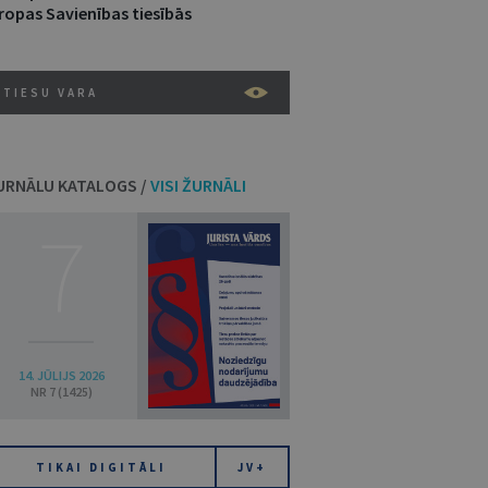
iropas Savienības tiesībās
TIESU VARA
URNĀLU KATALOGS /
VISI ŽURNĀLI
7
14. JŪLIJS 2026
NR 7 (1425)
TIKAI DIGITĀLI
JV+