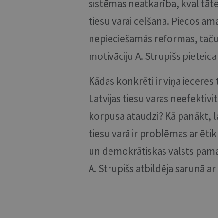
sistēmas neatkarība, kvalitāte
tiesu varai celšana. Piecos am
nepieciešamās reformas, taču t
motivāciju A. Strupišs pieteic
Kādas konkrēti ir viņa iecere
Latvijas tiesu varas neefektiv
korpusa ataudzi? Kā panākt, lai
tiesu varā ir problēmas ar ētiku?
un demokrātiskas valsts pama
A. Strupišs atbildēja sarunā ar