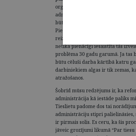
organizatoriskiem jautājumiem. Tā
administrācijas pārraudzības nodo
būtu bijusi, mēs būtu varējuši izv
Piemēram, e-lieta it kā strādā, taču
reizēm brīnos, vai nebūtu vieglāk, j
netika pienācīgi iesaistīta tās izve
problēma 30 gadu garumā. Ja tas b
būtu cēluši darba kārtībā katru ga
darbiniekiem algas ir tik zemas, 
atražošanos.
Šobrīd mūsu redzējums ir, ka refor
administrācija kā iestāde paliks mi
Tieslietu padome dos tai norādīju
administrāciju stipri palielināsies
ir pirmais solis. Es ceru, ka šis pr
jāveic grozījumi likumā “Par tiesu