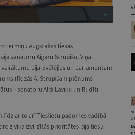
V
tro termiņu Augstākās tiesas
nāja senatoru Aigaru Strupišu. Viņa
u vairākumu bija izvēlējies un parlamentam
ēnums (līdzās A. Strupišam plēnums
dātus – senatoru Aldi Laviņu un Rudīti
NE
n līdz ar to arī Tieslietu padomes vadībā
2.
reiz viņa izvirzītās prioritātes bija tiesu
Ne
u