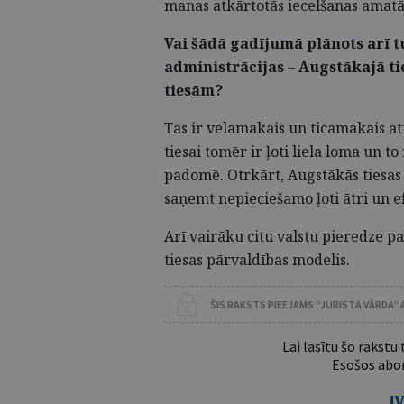
manas atkārtotās iecelšanas amatā, 
Vai šādā gadījumā plānots arī 
administrācijas – Augstākajā ti
tiesām?
Tas ir vēlamākais un ticamākais at
tiesai tomēr ir ļoti liela loma un 
padomē. Otrkārt, Augstākās tiesas a
saņemt nepieciešamo ļoti ātri un e
Arī vairāku citu valstu pieredze p
tiesas pārvaldības modelis.
ŠIS RAKSTS PIEEJAMS “JURISTA VĀRDA”
Lai lasītu šo rakstu
Esošos abon