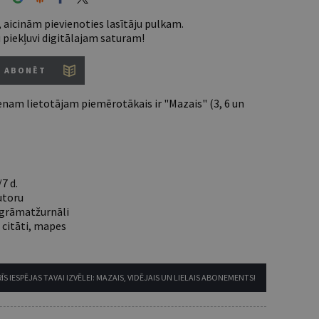
 aicinām pievienoties lasītāju pulkam.
u piekļuvi digitālajam saturam!
ABONĒT
nam lietotājam piemērotākais ir "Mazais" (3, 6 un
7 d.
utoru
e grāmatžurnāli
 citāti, mapes
ĪS IESPĒJAS TAVAI IZVĒLEI: MAZAIS, VIDĒJAIS UN LIELAIS ABONEMENTS!