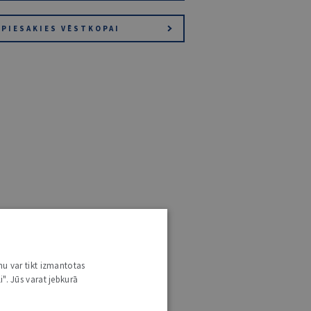
PIESAKIES VĒSTKOPAI
nu var tikt izmantotas
i". Jūs varat jebkurā