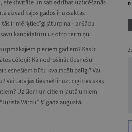
, efektivitāte un sabiedrības uzticēšanās
E
atā aizvadītajos gados ir uzsāktas
ās ir mērķtiecīgi jāturpina – ar šādu
a savu kandidatūru uz otro termiņu.
s turpmākajiem pieciem gadiem? Kas ir
Ž
itātes cēloņi? Kā nodrošināt tiesnešu
 tiesnešiem būtu kvalificēti palīgi? Vai
 Vai Latvijas tiesneši ir uzticīgi tiesiskas
tiem? Uz šiem un citiem jautājumiem
 “Jurista Vārdu” šī gada augustā.