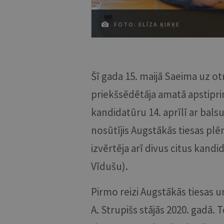
FOTO: ELĪZA ĶIRĶE
Šī gada 15. maijā Saeima uz o
priekšsēdētāja amatā apstipri
kandidatūru 14. aprīlī ar bals
nosūtījis Augstākās tiesas pl
izvērtēja arī divus citus kandi
Vīdušu).
Pirmo reizi Augstākās tiesas u
A. Strupišs stājās 2020. gadā. To