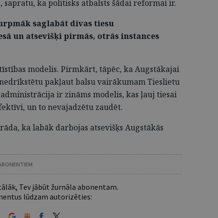
sapratu, ka politisks atbalsts šādai reformai ir.
turpmāk saglabāt divas tiesu
esā un atsevišķi pirmās, otrās instances
tīstības modelis. Pirmkārt, tāpēc, ka Augstākajai
to nedrīkstētu pakļaut balsu vairākumam Tieslietu
dministrācija ir zināms modelis, kas ļauj tiesai
fektīvi, un to nevajadzētu zaudēt.
arāda, ka labāk darbojas atsevišķs Augstākās
 ABONENTIEM
 tālāk, Tev jābūt žurnāla abonentam.
entus lūdzam autorizēties: