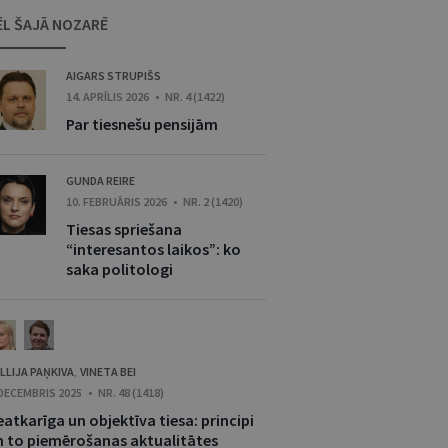
ĒL ŠAJĀ NOZARĒ
AIGARS STRUPIŠS
14. APRĪLIS 2026 • NR. 4 (1422)
Par tiesnešu pensijām
GUNDA REIRE
10. FEBRUĀRIS 2026 • NR. 2 (1420)
Tiesas spriešana
“interesantos laikos”: ko
saka politologi
LLIJA PAŅKIVA
VINETA BEI
,
 DECEMBRIS 2025 • NR. 48 (1418)
atkarīga un objektīva tiesa: principi
n to piemērošanas aktualitātes