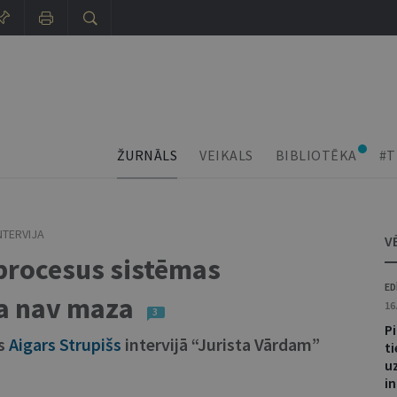
ŽURNĀLS
VEIKALS
BIBLIOTĒKA
#T
NTERVIJA
V
t procesus sistēmas
ED
ba nav maza
16
3
Pi
js
Aigars Strupišs
intervijā “Jurista Vārdam”
t
u
i