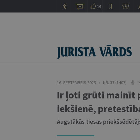
19
16. SEPTEMBRIS 2025 • NR. 37 (1407)
I
Ir ļoti grūti mainī
iekšienē, pretestī
Augstākās tiesas priekšsēdētā