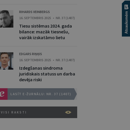
RIHARDS VEINBERGS
16. SEPTEMBRIS 2025 • NR. 37 (1407)
Tiesu sistēmas 2024. gada
bilance: mazāk tiesnešu,
vairāk izskatāmo lietu
EDGARS RIŅĶIS
16. SEPTEMBRIS 2025 • NR. 37 (1407)
Izdegšanas sindroma
juridiskais statuss un darba
devēja riski
LASĪT E-ŽURNĀLU: NR. 37 (1407)
VISI RAKSTI