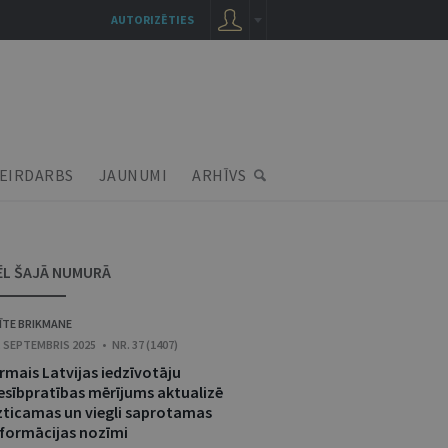
AUTORIZĒTIES
EIRDARBS
JAUNUMI
ARHĪVS
ĒL ŠAJĀ NUMURĀ
ĪTE BRIKMANE
. SEPTEMBRIS 2025 • NR. 37 (1407)
rmais Latvijas iedzīvotāju
iesībpratības mērījums aktualizē
zticamas un viegli saprotamas
nformācijas nozīmi