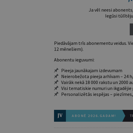
Ja vēl neesi abonents,
Iegūsi tūlītēj
Piedāvājam trīs abonementu veidus. Vie
12 mēnešiem).
Abonentu ieguvumi:
Pieeja jaunākajam izdevumam
Neierobežota pieeja arhīvam – 24 h/
Vairāk nekā 18 000 rakstu un 2000 a
Visi tematiskie numuri un ikgadēji
Personalizētās iespējas – piezīmes,
ABONĒ 2026.GADAM!
TR