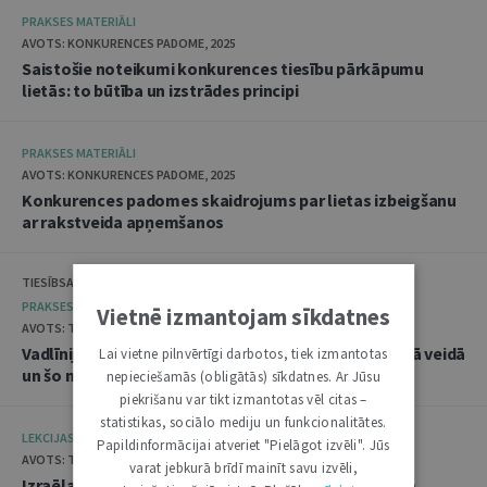
PRAKSES MATERIĀLI
AVOTS: KONKURENCES PADOME, 2025
Saistošie noteikumi konkurences tiesību pārkāpumu
lietās: to būtība un izstrādes principi
PRAKSES MATERIĀLI
AVOTS: KONKURENCES PADOME, 2025
Konkurences padomes skaidrojums par lietas izbeigšanu
ar rakstveida apņemšanos
TIESĪBSARGA BIROJS, DATU VALSTS INSPEKCIJA
PRAKSES MATERIĀLI
Vietnē izmantojam sīkdatnes
AVOTS: TIESĪBSARGA BIROJS, 2025
Vadlīnijas "Amatpersonu datu apstrāde audiovizuālā veidā
Lai vietne pilnvērtīgi darbotos, tiek izmantotas
un šo materiālu publicēšana"
nepieciešamās (obligātās) sīkdatnes. Ar Jūsu
piekrišanu var tikt izmantotas vēl citas –
statistikas, sociālo mediju un funkcionalitātes.
LEKCIJAS
Papildinformācijai atveriet "Pielāgot izvēli". Jūs
AVOTS: TIESLIETU AKADĒMIJA, 2025
varat jebkurā brīdī mainīt savu izvēli,
Izraēlas pieredze seksuālo noziegumu izmeklēšanā