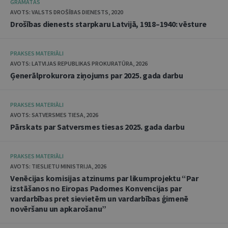
GRĀMATAS
AVOTS: VALSTS DROŠĪBAS DIENESTS, 2020
Drošības dienests starpkaru Latvijā, 1918–1940: vēsture
PRAKSES MATERIĀLI
AVOTS: LATVIJAS REPUBLIKAS PROKURATŪRA, 2026
Ģenerālprokurora ziņojums par 2025. gada darbu
PRAKSES MATERIĀLI
AVOTS: SATVERSMES TIESA, 2026
Pārskats par Satversmes tiesas 2025. gada darbu
PRAKSES MATERIĀLI
AVOTS: TIESLIETU MINISTRIJA, 2026
Venēcijas komisijas atzinums par likumprojektu “Par
izstāšanos no Eiropas Padomes Konvencijas par
vardarbības pret sievietēm un vardarbības ģimenē
novēršanu un apkarošanu”