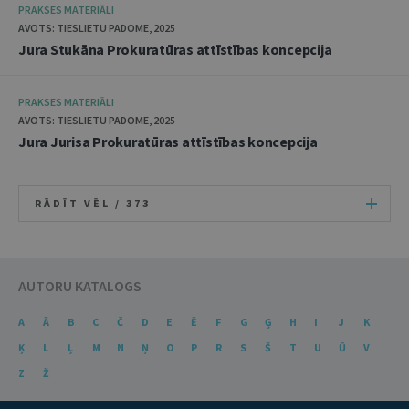
PRAKSES MATERIĀLI
AVOTS: TIESLIETU PADOME, 2025
Jura Stukāna Prokuratūras attīstības koncepcija
PRAKSES MATERIĀLI
AVOTS: TIESLIETU PADOME, 2025
Jura Jurisa Prokuratūras attīstības koncepcija
RĀDĪT VĒL /
373
AUTORU KATALOGS
A
Ā
B
C
Č
D
E
Ē
F
G
Ģ
H
I
J
K
Ķ
L
Ļ
M
N
Ņ
O
P
R
S
Š
T
U
Ū
V
Z
Ž