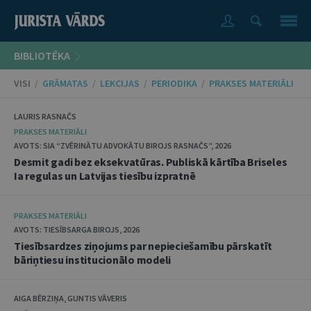
BIBLIOTĒKA
VISI
/
GRĀMATAS
/
LEKCIJAS
/
PERIODIKA
/
PRAKSES MATERIĀLI
LAURIS RASNAČS
PRAKSES MATERIĀLI
AVOTS: SIA “ZVĒRINĀTU ADVOKĀTU BIROJS RASNAČS”, 2026
Desmit gadi bez eksekvatūras. Publiskā kārtība Briseles
Ia regulas un Latvijas tiesību izpratnē
PRAKSES MATERIĀLI
AVOTS: TIESĪBSARGA BIROJS, 2026
Tiesībsardzes ziņojums par nepieciešamību pārskatīt
bāriņtiesu institucionālo modeli
AIGA BĒRZIŅA, GUNTIS VĀVERIS