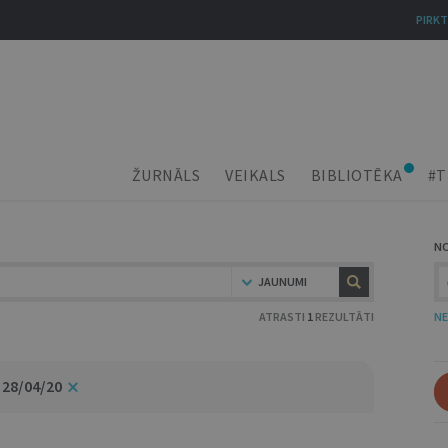
PIRKT
ŽURNĀLS
VEIKALS
BIBLIOTĒKA
#T
N
JAUNUMI
ATRASTI
1
REZULTĀTI
NE
 28/04/20