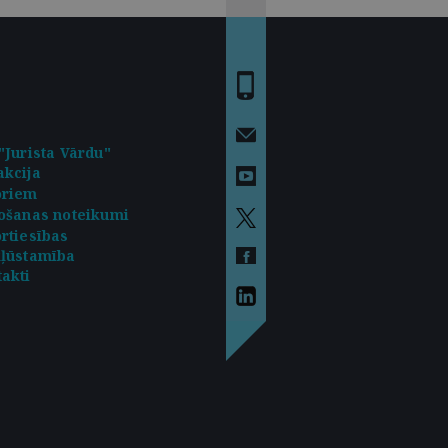
"Jurista Vārdu"
kcija
oriem
ošanas noteikumi
rtiesības
kļūstamība
akti