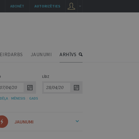
ABONĒT
AUTORIZĒTIES
EIRDARBS
JAUNUMI
ARHĪVS
O
LĪDZ
DĒĻA
/
MĒNESIS
/
GADS
JAUNUMI