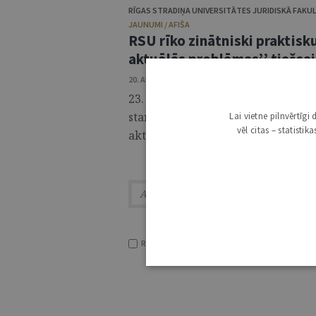
RĪGAS STRADIŅA UNIVERSITĀTES JURIDISKĀ FAKU
JAUNUMI / AFIŠA
RSU rīko zinātniski praktisk
aktuālās problēmas’’ tiešsa
20. APRĪLIS 2020 • 17:27
23. aprīlī Rīgas Stradiņa universitā
starptautiskajā zinātniski praktis
Lai vietne pilnvērtīg
vēl citas – statisti
aktuālās problēmas’’. Konference not
RĀDĪT TIKAI VIRSRAKSTUS