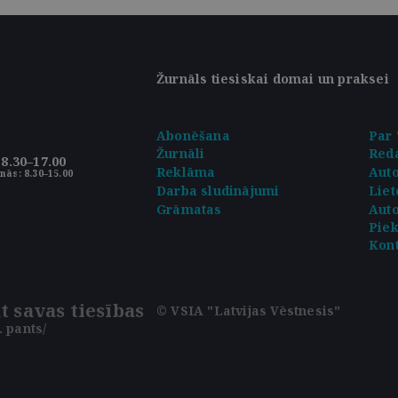
Žurnāls tiesiskai domai un praksei
Abonēšana
Par 
Žurnāli
Reda
8.30–17.00
Reklāma
Aut
nās: 8.30–15.00
Darba sludinājumi
Liet
Grāmatas
Auto
Pie
Kont
t savas tiesības
© VSIA "Latvijas Vēstnesis"
 pants/