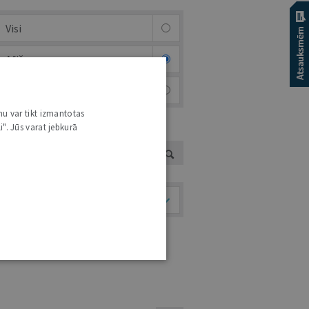
Visi
Afiša
Foto & video
nu var tikt izmantotas
i". Jūs varat jebkurā
UTORS
Temati