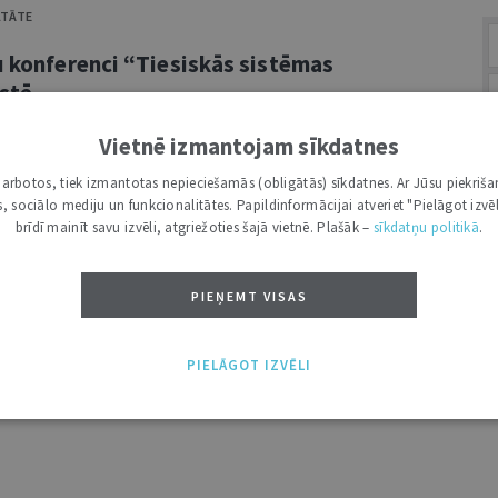
LTĀTE
u konferenci “Tiesiskās sistēmas
istē
Vietnē izmantojam sīkdatnes
tes Juridiskā fakultāte aicina piedalīties
kajā konferencē “Tiesiskās sistēmas
i darbotos, tiek izmantotas nepieciešamās (obligātās) sīkdatnes. Ar Jūsu piekriša
kas, sociālo mediju un funkcionalitātes. Papildinformācijai atveriet "Pielāgot izvēl
iks tiešsaistē. ...
A
brīdī mainīt savu izvēli, atgriežoties šajā vietnē. Plašāk –
sīkdatņu politikā
.
PIEŅEMT VISAS
PIELĀGOT IZVĒLI