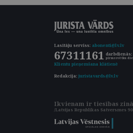
Lasītāju serviss
:
abonenti@lv.lv
67311161
darbdienās: 
pirmssvētku die
Klientu pieņemšana klātienē
Redakcija:
juristavards@lv.lv
Ikvienam ir tiesības zinā
/Latvijas Republikas Satversmes 90.