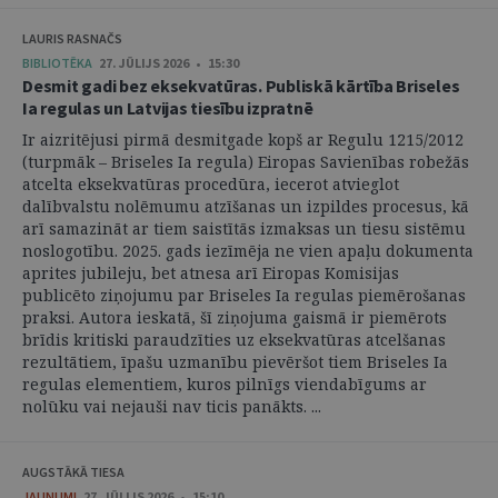
LAURIS RASNAČS
BIBLIOTĒKA
27. JŪLIJS 2026 • 15:30
Desmit gadi bez eksekvatūras. Publiskā kārtība Briseles
Ia regulas un Latvijas tiesību izpratnē
Ir aizritējusi pirmā desmitgade kopš ar Regulu 1215/2012
(turpmāk – Briseles Ia regula) Eiropas Savienības robežās
atcelta eksekvatūras procedūra, iecerot atvieglot
dalībvalstu nolēmumu atzīšanas un izpildes procesus, kā
arī samazināt ar tiem saistītās izmaksas un tiesu sistēmu
noslogotību. 2025. gads iezīmēja ne vien apaļu dokumenta
aprites jubileju, bet atnesa arī Eiropas Komisijas
publicēto ziņojumu par Briseles Ia regulas piemērošanas
praksi. Autora ieskatā, šī ziņojuma gaismā ir piemērots
brīdis kritiski paraudzīties uz eksekvatūras atcelšanas
rezultātiem, īpašu uzmanību pievēršot tiem Briseles Ia
regulas elementiem, kuros pilnīgs viendabīgums ar
nolūku vai nejauši nav ticis panākts. ...
AUGSTĀKĀ TIESA
JAUNUMI
27. JŪLIJS 2026 • 15:10