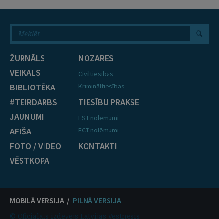
ŽURNĀLS
NOZARES
VEIKALS
Civiltiesības
BIBLIOTĒKA
Krimināltiesības
#TEIRDARBS
TIESĪBU PRAKSE
JAUNUMI
EST nolēmumi
AFIŠA
ECT nolēmumi
FOTO / VIDEO
KONTAKTI
VĒSTKOPA
MOBILĀ VERSIJA /
PILNĀ VERSIJA
© Oficiālais izdevējs Latvijas Vēstnesis