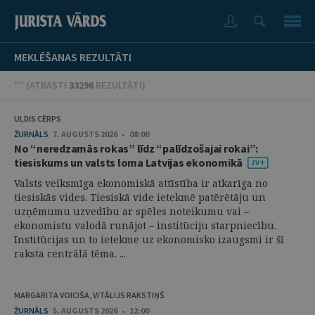
MEKLĒŠANAS REZULTĀTI
"" (
ATRASTI
33296
REZULTĀTI
)
ULDIS CĒRPS
ŽURNĀLS
7. AUGUSTS 2026 • 08:00
No “neredzamās rokas” līdz “palīdzošajai rokai”:
tiesiskums un valsts loma Latvijas ekonomikā
Valsts veiksmīga ekonomiskā attīstība ir atkarīga no
tiesiskās vides. Tiesiskā vide ietekmē patērētāju un
uzņēmumu uzvedību ar spēles noteikumu vai –
ekonomistu valodā runājot – institūciju starpniecību.
Institūcijas un to ietekme uz ekonomisko izaugsmi ir šī
raksta centrālā tēma. ...
MARGARITA VOICIŠA, VITĀLIJS RAKSTIŅŠ
ŽURNĀLS
5. AUGUSTS 2026 • 12:00