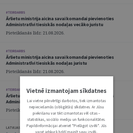
#TEIRDARBS
Ārlietu ministrija aicina savai komandai pievienoties
Administratīvi tiesiskās nodaļas vecāko juristu
Pieteikšanās līdz: 21.08.2026.
#TEIRDARBS
Ārlietu ministrija aicina savai komandai pievienoties
Administratīvi tiesiskās nodaļas juristu
Pieteikšanās līdz: 21.08.2026.
Vietnē izmantojam sīkdatnes
#TEIRDARBS
Ārlietu ministrija aicina savai komandai pievienoties
Lai vietne pilnvērtīgi darbotos, tiek izmantotas
Administratīvi tiesiskās nodaļas juristu
nepieciešamās (obligātās) sīkdatnes. Ar Jūsu
Pieteikšanās līdz: 21.08.2026.
piekrišanu var tikt izmantotas vēl citas –
statistikas, sociālo mediju un funkcionalitātes.
Papildinformācijai atveriet "Pielāgot izvēli". Jūs
LATVIJAS ZVĒRINĀTU ADVOKĀTU PADOME
varat jebkurā brīdī mainīt savu izvēli,