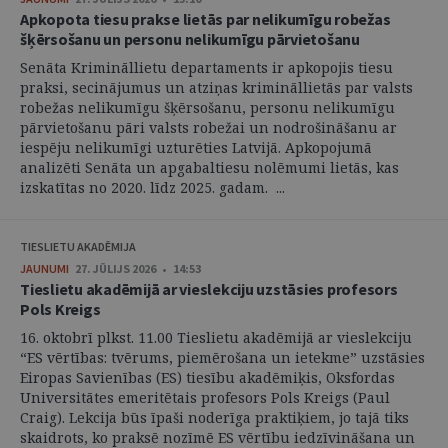
Apkopota tiesu prakse lietās par nelikumīgu robežas
šķērsošanu un personu nelikumīgu pārvietošanu
Senāta Krimināllietu departaments ir apkopojis tiesu
praksi, secinājumus un atziņas krimināllietās par valsts
robežas nelikumīgu šķērsošanu, personu nelikumīgu
pārvietošanu pāri valsts robežai un nodrošināšanu ar
iespēju nelikumīgi uzturēties Latvijā. Apkopojumā
analizēti Senāta un apgabaltiesu nolēmumi lietās, kas
izskatītas no 2020. līdz 2025. gadam. ...
TIESLIETU AKADĒMIJA
JAUNUMI
27. JŪLIJS 2026 • 14:53
Tieslietu akadēmijā ar vieslekciju uzstāsies profesors
Pols Kreigs
16. oktobrī plkst. 11.00 Tieslietu akadēmijā ar vieslekciju
“ES vērtības: tvērums, piemērošana un ietekme” uzstāsies
Eiropas Savienības (ES) tiesību akadēmiķis, Oksfordas
Universitātes emeritētais profesors Pols Kreigs (Paul
Craig). Lekcija būs īpaši noderīga praktiķiem, jo tajā tiks
skaidrots, ko praksē nozīmē ES vērtību iedzīvināšana un