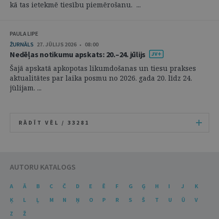
kā tas ietekmē tiesību piemērošanu. ...
PAULA LIPE
ŽURNĀLS
27. JŪLIJS 2026 • 08:00
Nedēļas notikumu apskats: 20.–24. jūlijs
Šajā apskatā apkopotas likumdošanas un tiesu prakses
aktualitātes par laika posmu no 2026. gada 20. līdz 24.
jūlijam. ...
RĀDĪT VĒL /
33281
AUTORU KATALOGS
A
Ā
B
C
Č
D
E
Ē
F
G
Ģ
H
I
J
K
Ķ
L
Ļ
M
N
Ņ
O
P
R
S
Š
T
U
Ū
V
Z
Ž