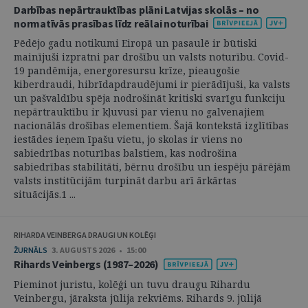
Darbības nepārtrauktības plāni Latvijas skolās – no
normatīvās prasības līdz reālai noturībai
Pēdējo gadu notikumi Eiropā un pasaulē ir būtiski
mainījuši izpratni par drošību un valsts noturību. Covid-
19 pandēmija, energoresursu krīze, pieaugošie
kiberdraudi, hibrīdapdraudējumi ir pierādījuši, ka valsts
un pašvaldību spēja nodrošināt kritiski svarīgu funkciju
nepārtrauktību ir kļuvusi par vienu no galvenajiem
nacionālās drošības elementiem. Šajā kontekstā izglītības
iestādes ieņem īpašu vietu, jo skolas ir viens no
sabiedrības noturības balstiem, kas nodrošina
sabiedrības stabilitāti, bērnu drošību un iespēju pārējām
valsts institūcijām turpināt darbu arī ārkārtas
situācijās.1 ...
RIHARDA VEINBERGA DRAUGI UN KOLĒĢI
ŽURNĀLS
3. AUGUSTS 2026 • 15:00
Rihards Veinbergs (1987–2026)
Pieminot juristu, kolēģi un tuvu draugu Rihardu
Veinbergu, jāraksta jūlija rekviēms. Rihards 9. jūlijā