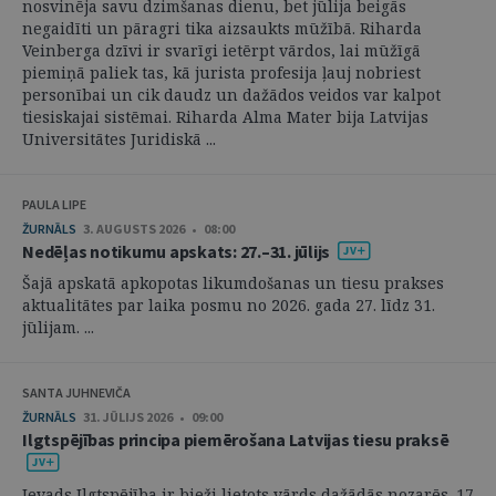
nosvinēja savu dzimšanas dienu, bet jūlija beigās
negaidīti un pāragri tika aizsaukts mūžībā. Riharda
Veinberga dzīvi ir svarīgi ietērpt vārdos, lai mūžīgā
piemiņā paliek tas, kā jurista profesija ļauj nobriest
personībai un cik daudz un dažādos veidos var kalpot
tiesiskajai sistēmai. Riharda Alma Mater bija Latvijas
Universitātes Juridiskā ...
PAULA LIPE
ŽURNĀLS
3. AUGUSTS 2026 • 08:00
Nedēļas notikumu apskats: 27.–31. jūlijs
Šajā apskatā apkopotas likumdošanas un tiesu prakses
aktualitātes par laika posmu no 2026. gada 27. līdz 31.
jūlijam. ...
SANTA JUHNEVIČA
ŽURNĀLS
31. JŪLIJS 2026 • 09:00
Ilgtspējības principa piemērošana Latvijas tiesu praksē
Ievads Ilgtspējība ir bieži lietots vārds dažādās nozarēs. 17