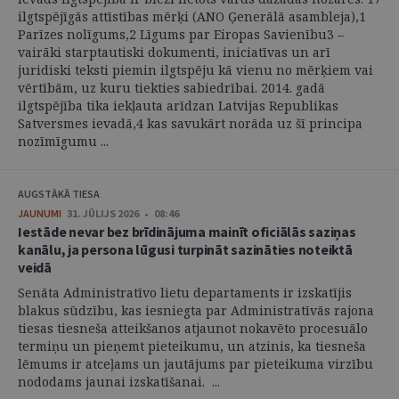
ilgtspējīgās attīstības mērķi (ANO Ģenerālā asambleja),1
Parīzes nolīgums,2 Līgums par Eiropas Savienību3 –
vairāki starptautiski dokumenti, iniciatīvas un arī
juridiski teksti piemin ilgtspēju kā vienu no mērķiem vai
vērtībām, uz kuru tiekties sabiedrībai. 2014. gadā
ilgtspējība tika iekļauta arīdzan Latvijas Republikas
Satversmes ievadā,4 kas savukārt norāda uz šī principa
nozīmīgumu ...
AUGSTĀKĀ TIESA
JAUNUMI
31. JŪLIJS 2026 • 08:46
Iestāde nevar bez brīdinājuma mainīt oficiālās saziņas
kanālu, ja persona lūgusi turpināt sazināties noteiktā
veidā
Senāta Administratīvo lietu departaments ir izskatījis
blakus sūdzību, kas iesniegta par Administratīvās rajona
tiesas tiesneša atteikšanos atjaunot nokavēto procesuālo
termiņu un pieņemt pieteikumu, un atzinis, ka tiesneša
lēmums ir atceļams un jautājums par pieteikuma virzību
nododams jaunai izskatīšanai. ...