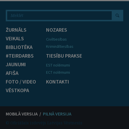
ŽURNĀLS
NOZARES
VEIKALS
Civiltiesības
BIBLIOTĒKA
Krimināltiesības
#TEIRDARBS
TIESĪBU PRAKSE
JAUNUMI
EST nolēmumi
AFIŠA
ECT nolēmumi
FOTO / VIDEO
KONTAKTI
VĒSTKOPA
MOBILĀ VERSIJA /
PILNĀ VERSIJA
© Oficiālais izdevējs Latvijas Vēstnesis