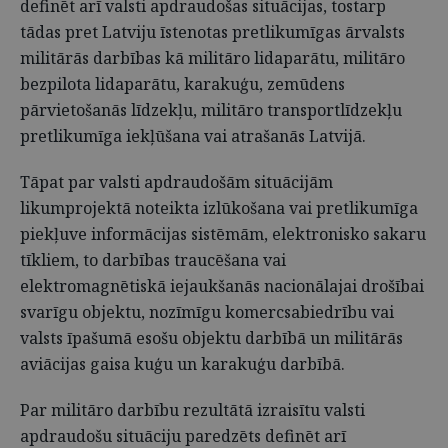
definēt arī valsti apdraudošas situācijas, tostarp
tādas pret Latviju īstenotas pretlikumīgas ārvalsts
militārās darbības kā militāro lidaparātu, militāro
bezpilota lidaparātu, karakuģu, zemūdens
pārvietošanās līdzekļu, militāro transportlīdzekļu
pretlikumīga iekļūšana vai atrašanās Latvijā.
Tāpat par valsti apdraudošām situācijām
likumprojektā noteikta izlūkošana vai pretlikumīga
piekļuve informācijas sistēmām, elektronisko sakaru
tīkliem, to darbības traucēšana vai
elektromagnētiskā iejaukšanās nacionālajai drošībai
svarīgu objektu, nozīmīgu komercsabiedrību vai
valsts īpašumā esošu objektu darbībā un militārās
aviācijas gaisa kuģu un karakuģu darbībā.
Par militāro darbību rezultātā izraisītu valsti
apdraudošu situāciju paredzēts definēt arī