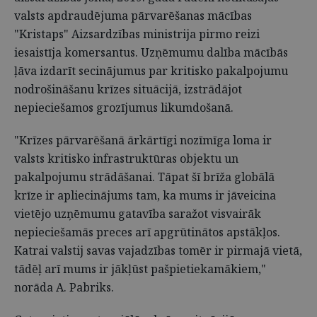
valsts apdraudējuma pārvarēšanas mācības
"Kristaps" Aizsardzības ministrija pirmo reizi
iesaistīja komersantus. Uzņēmumu dalība mācībās
ļāva izdarīt secinājumus par kritisko pakalpojumu
nodrošināšanu krīzes situācijā, izstrādājot
nepieciešamos grozījumus likumdošanā.
"Krīzes pārvarēšanā ārkārtīgi nozīmīga loma ir
valsts kritisko infrastruktūras objektu un
pakalpojumu strādāšanai. Tāpat šī brīža globālā
krīze ir apliecinājums tam, ka mums ir jāveicina
vietējo uzņēmumu gatavība saražot visvairāk
nepieciešamās preces arī apgrūtinātos apstākļos.
Katrai valstij savas vajadzības tomēr ir pirmajā vietā,
tādēļ arī mums ir jākļūst pašpietiekamākiem,"
norāda A. Pabriks.