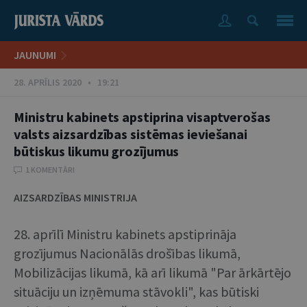
JAUNUMI
28. APRĪLIS 2020 • 19:21
Ministru kabinets apstiprina visaptverošas
valsts aizsardzības sistēmas ieviešanai
būtiskus likumu grozījumus
1 KOMENTĀRI
AIZSARDZĪBAS MINISTRIJA
28. aprīlī Ministru kabinets apstiprināja
grozījumus Nacionālās drošības likumā,
Mobilizācijas likumā, kā arī likumā "Par ārkārtējo
situāciju un izņēmuma stāvokli", kas būtiski