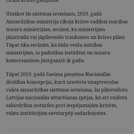
rīcību krīzes gadījumā.
Uzsākot šīs sistēmas ieviešanu, 2019. gadā
Aizsardzības ministrija rīkoja krīzes vadības mācības
nozaru ministrijām, secinot, ka ministrijām
jāizstrādā vai jāpilnveido trauksmes un krīzes plāni.
Tāpat tika secināts, ka šāda veida mācības
ministrijām, to padotības iestādēm un nozaru
komersantiem jāorganizē ik gadu.
Tāpat 2019. gadā Saeima pieņēma Nacionālās
drošības koncepciju, kurā uzsvērta visaptverošas
valsts aizsardzības sistēmas ieviešana, lai pilnveidotu
Latvijas nacionālās atturēšanas spējas, kā arī veidotu
sabiedrības noturību pret iespējamajām krīzēm,
valsts institūcijām savstarpēji sadarbojoties.