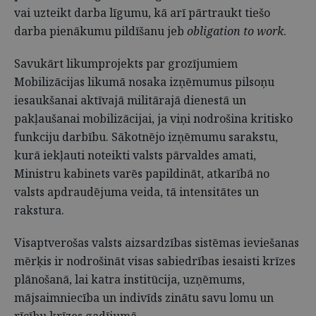
vai uzteikt darba līgumu, kā arī pārtraukt tiešo
darba pienākumu pildīšanu jeb
obligation to work
.
Savukārt likumprojekts par grozījumiem
Mobilizācijas likumā nosaka izņēmumus pilsoņu
iesaukšanai aktīvajā militārajā dienestā un
pakļaušanai mobilizācijai, ja viņi nodrošina kritisko
funkciju darbību. Sākotnējo izņēmumu sarakstu,
kurā iekļauti noteikti valsts pārvaldes amati,
Ministru kabinets varēs papildināt, atkarībā no
valsts apdraudējuma veida, tā intensitātes un
rakstura.
Visaptverošas valsts aizsardzības sistēmas ieviešanas
mērķis ir nodrošināt visas sabiedrības iesaisti krīzes
plānošanā, lai katra institūcija, uzņēmums,
mājsaimniecība un indivīds zinātu savu lomu un