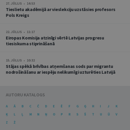
27. JŪLIJS • 14:53
Tieslietu akadēmijā ar vieslekciju uzstāsies profesors
Pols Kreigs
22. JŪLIJS • 11:17
Eiropas Komisija atzinīgi vērtē Latvijas progresu
tiesiskuma stiprināšanā
15. JŪLIJS • 10:32
Stājas spēkā brīvības atņemšanas sods par migrantu
nodrošināšanu ar iespēju nelikumīgi uzturēties Latvijā
AUTORU KATALOGS
A
Ā
B
C
Č
D
E
Ē
F
G
Ģ
H
I
J
K
Ķ
L
Ļ
M
N
Ņ
O
P
R
S
Š
T
U
Ū
V
Z
Ž