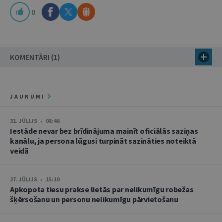
0
KOMENTĀRI (1)
JAUNUMI
31. JŪLIJS • 08:46
Iestāde nevar bez brīdinājuma mainīt oficiālās saziņas
kanālu, ja persona lūgusi turpināt sazināties noteiktā
veidā
27. JŪLIJS • 15:10
Apkopota tiesu prakse lietās par nelikumīgu robežas
šķērsošanu un personu nelikumīgu pārvietošanu