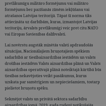
pretlikumīgu militāro formējumu vai militāro
formējumu bez pazīšanās zīmēm iekļūšanu vai
atrašanos Latvijas teritorijā. Tāpat šī norma tiks
attiecināta uz darbībām, kuras, izmantojot Latvijas
teritoriju, ārvalsts pretlikumīgi veic pret citu NATO
vai Eiropas Savienības dalībvalsti.
Lai novērstu augstāk minētās valsti apdraudošās
situācijas, Nacionālajiem bruņotajiem spēkiem
sadarbībā ar tiesībaizsardzības iestādēm un valsts
drošības iestādēm Valsts aizsardzības plānā un Valsts
aizsardzības operatīvajā plānā noteiktajā kārtībā būs
tiesības nekavējoties veikt pasākumus, kurus
uzskata par samērīgiem un nepieciešamiem, tostarp
pielietot bruņotu spēku.
Sekmējot valsts un privātā sektora sadarbību
aizsardzības jomā, 2019. gada rudenī notikušajās