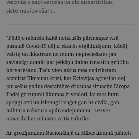
veicinās visaptverošas valsts aizsardzības
sistēmas ieviešanu.
"Pēdējo mēnešu laikā notikušās pārmaiņas visā
pasaulē Covid-19 dēļ ir skarbs atgādinājums, kādēļ
valstij un ikkatram no mums nepieciešams jau
savlaicīgi domāt par pēkšņu dabas izraisītu grūtību
pārvarēšanu. Taču vienlaikus mēs nedrīkstam
aizmirst Ukrainas krīzi, kas Krievijas agresijas dēļ
jau sešus gadus destabilizē drošības situāciju Eiropā.
Tādēļ grozījumi likumos ir veidoti, lai mēs būtu
spējīgi ātri un izlēmīgi reaģēt gan uz civila, gan
militāra rakstura apdraudējumiem," uzsver
aizsardzības ministrs Artis Pabriks.
Ar grozījumiem Nacionālajā drošības likumā plānots