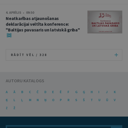
4. APRĪLIS • 09:50
Neatkarības atjaunošanas
deklarācijai veltīta konference:
"Baltijas pavasaris un latviskā griba"
RĀDĪT VĒL /
328
AUTORU KATALOGS
A
Ā
B
C
Č
D
E
Ē
F
G
Ģ
H
I
J
K
Ķ
L
Ļ
M
N
Ņ
O
P
R
S
Š
T
U
Ū
V
Z
Ž