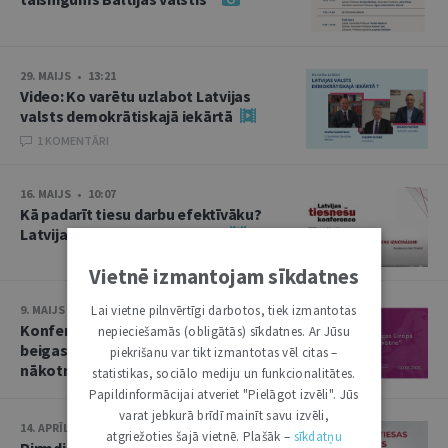
29. MAIJS • 13:21
Video: Ko varētu uzlabot Latvijas
valsts demokrātiskajā iekārtā
1 KOMENTĀRI
16. MAIJS • 10:07
Kā padarīt tiesu darbu efektīvāku?
Latvijas tiesnešu konference
Vietnē izmantojam sīkdatnes
Lai vietne pilnvērtīgi darbotos, tiek izmantotas
9. MAIJS • 13:50
Konference “Otrā pasaules kara
nepieciešamās (obligātās) sīkdatnes. Ar Jūsu
beigas Eiropā un Baltija: nolaupītā
piekrišanu var tikt izmantotas vēl citas –
nākotne”
statistikas, sociālo mediju un funkcionalitātes.
Papildinformācijai atveriet "Pielāgot izvēli". Jūs
varat jebkurā brīdī mainīt savu izvēli,
14. APRĪLIS • 10:13
atgriežoties šajā vietnē. Plašāk –
sīkdatņu
Pirmdien plēnumā – Augstākās