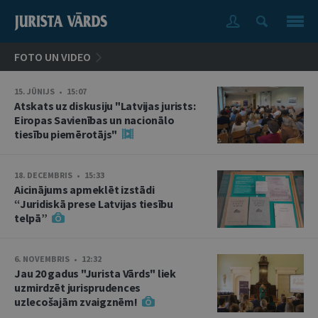
FOTO UN VIDEO
15. JŪNIJS • 15:07
Atskats uz diskusiju "Latvijas jurists:
Eiropas Savienības un nacionālo
tiesību piemērotājs"
18. DECEMBRIS • 15:33
Aicinājums apmeklēt izstādi
“Juridiskā prese Latvijas tiesību
telpā”
6. NOVEMBRIS • 12:32
Jau 20 gadus "Jurista Vārds" liek
uzmirdzēt jurisprudences
uzlecošajām zvaigznēm!