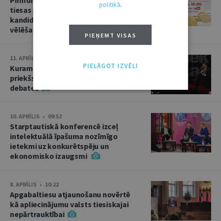
politikā
.
tiesas priekšsēdētāja amata
kandidāta izvirzīšana un divas
vēlēšanas
PIEŅEMT VISAS
11. APRĪLIS • 15:02
PIELĀGOT IZVĒLI
Kuram jābūt Augstākās tiesas
priekšsēdētājam? Kandidātu
debates
10. APRĪLIS • 09:52
Starptautiskā konferencē izceļ
intelektuālā īpašuma nozīmīgo
ietekmi uz konkurētspēju un
ekonomisko izaugsmi
8. APRĪLIS • 10:22
Apgabaltiesu atjaunošanu novērtē
kā apliecinājumu valsts tiesiskajai
nepārtrauktībai