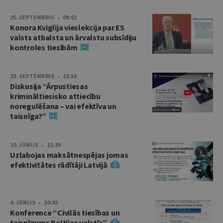
25. SEPTEMBRIS • 08:02
Konora Kviglija vieslekcija par ES
valsts atbalsta un ārvalstu subsīdiju
kontroles tiesībām
23. SEPTEMBRIS • 13:58
Diskusija “Ārpustiesas
krimināltiesisko attiecību
noregulēšana – vai efektīva un
taisnīga?”
10. JŪNIJS • 11:39
Uzlabojas maksātnespējas jomas
efektivitātes rādītāji Latvijā
4. JŪNIJS • 10:42
Konference “Civilās tiesības un
taisnīgums Baltijas valstīs”