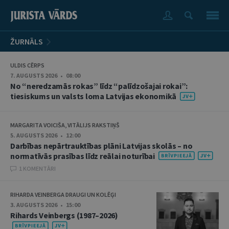
ŽURNĀLS
ULDIS CĒRPS
7. AUGUSTS 2026 • 08:00
No “neredzamās rokas” līdz “palīdzošajai rokai”:
tiesiskums un valsts loma Latvijas ekonomikā
MARGARITA VOICIŠA, VITĀLIJS RAKSTIŅŠ
5. AUGUSTS 2026 • 12:00
Darbības nepārtrauktības plāni Latvijas skolās – no
normatīvās prasības līdz reālai noturībai
1 KOMENTĀRI
RIHARDA VEINBERGA DRAUGI UN KOLĒĢI
3. AUGUSTS 2026 • 15:00
Rihards Veinbergs (1987–2026)