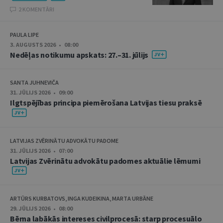
2 KOMENTĀRI
PAULA LIPE
3. AUGUSTS 2026 • 08:00
Nedēļas notikumu apskats: 27.–31. jūlijs
SANTA JUHNEVIČA
31. JŪLIJS 2026 • 09:00
Ilgtspējības principa piemērošana Latvijas tiesu praksē
LATVIJAS ZVĒRINĀTU ADVOKĀTU PADOME
31. JŪLIJS 2026 • 07:00
Latvijas Zvērinātu advokātu padomes aktuālie lēmumi
ARTŪRS KURBATOVS, INGA KUDEIKINA, MARTA URBĀNE
29. JŪLIJS 2026 • 08:00
Bērna labākās intereses civilprocesā: starp procesuālo