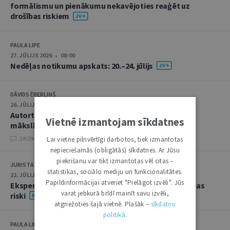
formālismu un pienākumu nekavējoties reaģēt uz
drošības riskiem
PAULA LIPE
27. JŪLIJS 2026 • 08:00
Nedēļas notikumu apskats: 20.–24. jūlijs
DĀVIDS ĒBERLIŅŠ
26. JŪLIJS 2026 • 08:00
Autortiesību subjekta un objekta juridiskie aspekti
Vietnē izmantojam sīkdatnes
mākslīgā intelekta kontekstā
2 KOMENTĀRI
Lai vietne pilnvērtīgi darbotos, tiek izmantotas
nepieciešamās (obligātās) sīkdatnes. Ar Jūsu
piekrišanu var tikt izmantotas vēl citas –
JURISTA VĀRDS
statistikas, sociālo mediju un funkcionalitātes.
22. JŪLIJS 2026 • 14:00
Papildinformācijai atveriet "Pielāgot izvēli". Jūs
Ekspertu saruna jūlijā: krimināltiesības un būvniecības
varat jebkurā brīdī mainīt savu izvēli,
riski
atgriežoties šajā vietnē. Plašāk –
sīkdatņu
politikā
.
PAULA LIPE