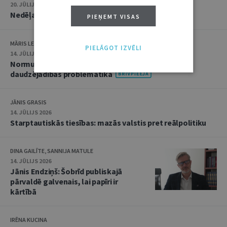
20. JŪLIJS 2026 • 16:05
Nedēļas notikumu apskats: 13.–17. jūlijs
PIEŅEMT VISAS
MĀRIS LEJA
PIELĀGOT IZVĒLI
14. JŪLIJS 2026
Normu konkurences un noziedzīgu nodarījumu
daudzējādības problemātika
JĀNIS GRASIS
14. JŪLIJS 2026
Starptautiskās tiesības: mazās valstis pret reālpolitiku
DINA GAILĪTE, SANNIJA MATULE
14. JŪLIJS 2026
Jānis Endziņš: Šobrīd publiskajā
pārvaldē galvenais, lai papīri ir
kārtībā
IRĒNA KUCINA