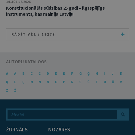
14. JŪLIJS 2026
Konstitucionālās sūdzības 25 gadi – ilgtspējīgs
instruments, kas mainīja Latviju
RĀDĪT VĒL /
19277
AUTORU KATALOGS
A
Ā
B
C
Č
D
E
Ē
F
G
Ģ
H
I
J
K
Ķ
L
Ļ
M
N
Ņ
O
P
R
S
Š
T
U
Ū
V
Z
Ž
ŽURNĀLS
NOZARES