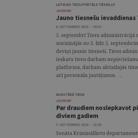
LATVIJAS TIESU PORTĀLS TIESAS.LV
JAUNUMI
Jauno tiesnešu ievaddienas 
6. SEPTEMBRIS 2024 • 09:33
5. septembrī Tiesu administrācijā 
norisinājās no 3. līdz 5. septembr
deviņi jaunie tiesneši. Tiesu admin
ieskatu tiesu darbam nepieciešam
platformā, darbam aktuālajās tīme
arī personāla jautājumos. ...
AUGSTĀKĀ TIESA
JAUNUMI
Par draudiem noslepkavot pi
diviem gadiem
5. SEPTEMBRIS 2024 • 15:00
Senāta Krimināllietu departaments 