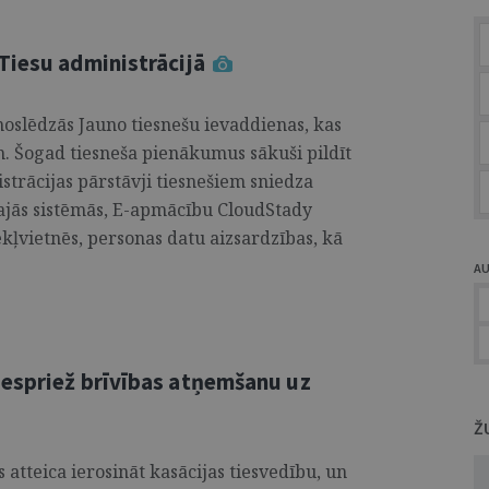
Tiesu administrācijā
noslēdzās Jauno tiesnešu ievaddienas, kas
im. Šogad tiesneša pienākumus sākuši pildīt
istrācijas pārstāvji tiesnešiem sniedza
ajās sistēmās, E-apmācību CloudStady
kļvietnēs, personas datu aizsardzības, kā
A
espriež brīvības atņemšanu uz
Ž
atteica ierosināt kasācijas tiesvedību, un