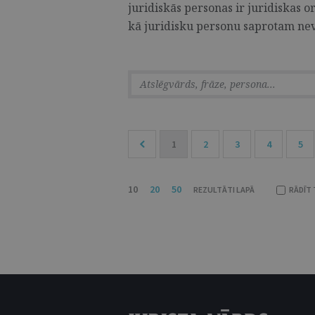
juridiskās personas ir juridiskas o
kā juridisku personu saprotam nevis
1
2
3
4
5
10
20
50
REZULTĀTI LAPĀ
RĀDĪT 