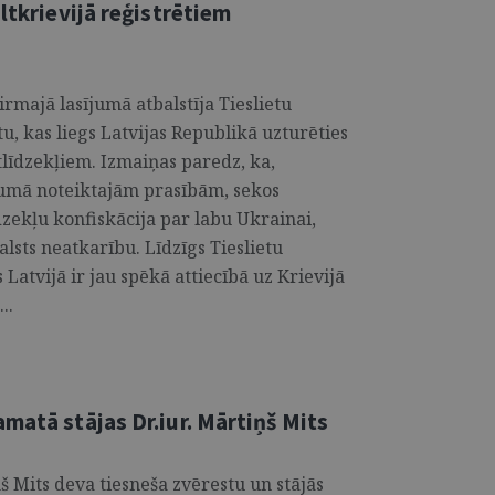
ltkrievijā reģistrētiem
rmajā lasījumā atbalstīja Tieslietu
u, kas liegs Latvijas Republikā uzturēties
tlīdzekļiem. Izmaiņas paredz, ka,
jumā noteiktajām prasībām, sekos
dzekļu konfiskācija par labu Ukrainai,
alsts neatkarību. Līdzīgs Tieslietu
 Latvijā ir jau spēkā attiecībā uz Krievijā
..
matā stājas Dr.iur. Mārtiņš Mits
ņš Mits deva tiesneša zvērestu un stājās