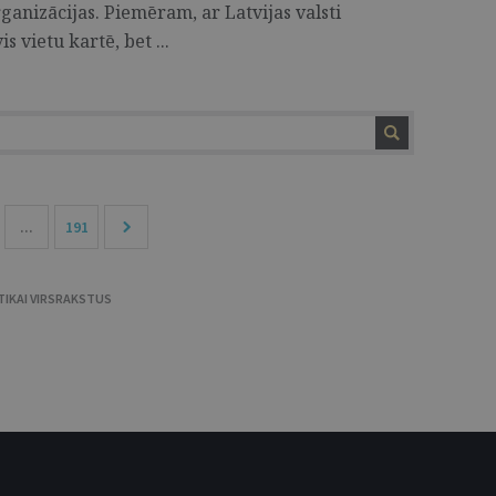
rganizācijas. Piemēram, ar Latvijas valsti
 vietu kartē, bet ...
...
191
TIKAI VIRSRAKSTUS