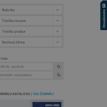
Rubrika
Tiesību nozare
Tiesību prakse
Numura tēma
UTORS
URNĀLU KATALOGS /
VISI ŽURNĀLI