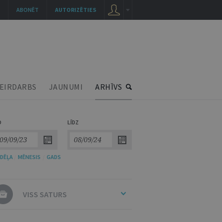
ABONĒT
AUTORIZĒTIES
EIRDARBS
JAUNUMI
ARHĪVS
O
LĪDZ
DĒĻA
/
MĒNESIS
/
GADS
VISS SATURS