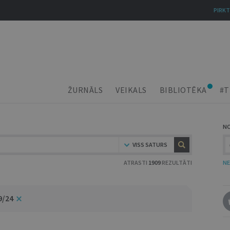
PIRKT
ŽURNĀLS
VEIKALS
BIBLIOTĒKA
#T
N
VISS SATURS
ATRASTI
1909
REZULTĀTI
NE
9/24