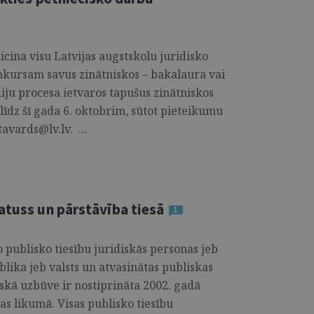
icina visu Latvijas augstskolu juridisko
kursam savus zinātniskos – bakalaura vai
diju procesa ietvaros tapušus zinātniskos
īdz šī gada 6. oktobrim, sūtot pieteikumu
avards@lv.lv. ...
atuss un pārstāvība tiesā
1
o publisko tiesību juridiskās personas jeb
lika jeb valsts un atvasinātas publiskas
iskā uzbūve ir nostiprināta 2002. gadā
as likumā. Visas publisko tiesību