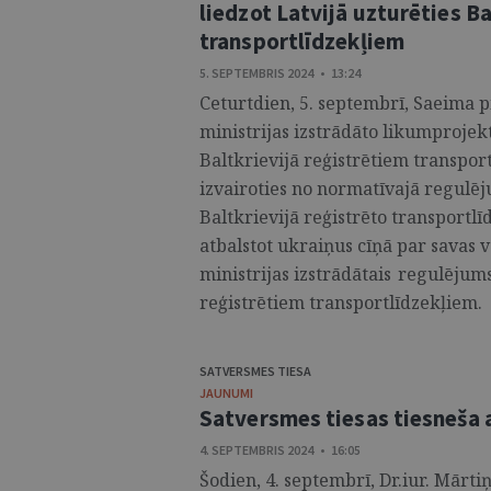
liedzot Latvijā uzturēties Ba
transportlīdzekļiem
5. SEPTEMBRIS 2024 • 13:24
Ceturtdien, 5. septembrī, Saeima pi
ministrijas izstrādāto likumprojekt
Baltkrievijā reģistrētiem transpor
izvairoties no normatīvajā regulē
Baltkrievijā reģistrēto transportlī
atbalstot ukraiņus cīņā par savas v
ministrijas izstrādātais regulējums
reģistrētiem transportlīdzekļiem. .
SATVERSMES TIESA
JAUNUMI
Satversmes tiesas tiesneša a
4. SEPTEMBRIS 2024 • 16:05
Šodien, 4. septembrī, Dr.iur. Mārti