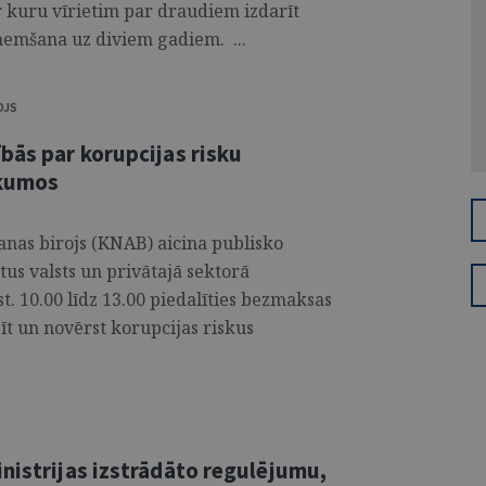
r kuru vīrietim par draudiem izdarīt
tņemšana uz diviem gadiem. ...
OJS
bās par korupcijas risku
rkumos
nas birojs (KNAB) aicina publisko
tus valsts un privātajā sektorā
t. 10.00 līdz 13.00 piedalīties bezmaksas
zīt un novērst korupcijas riskus
nistrijas izstrādāto regulējumu,