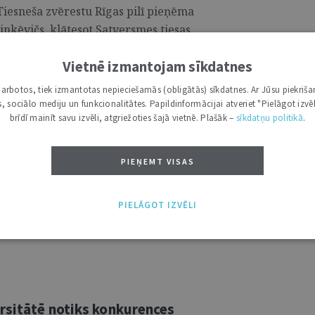
Tiesneša zvērestu Rīgas pilī pieņēma
inkēvičs, klātesot Satversmes tiesas
Vietnē izmantojam sīkdatnes
i darbotos, tiek izmantotas nepieciešamās (obligātās) sīkdatnes. Ar Jūsu piekriša
kas, sociālo mediju un funkcionalitātes. Papildinformācijai atveriet "Pielāgot izvēl
brīdī mainīt savu izvēli, atgriežoties šajā vietnē. Plašāk –
sīkdatņu politikā
.
eklarācijas par Latvijas valsts
ts pasākums
PIEŅEMT VISAS
eptembrī – bīskapa Jāzepa Rancāna
 Latvijas Centrālās padomes pēdējā sēde
PIELĀGOT IZVĒLI
dētājs Pauls Kalniņš parakstīja
unošanu. ...
ersitātē notiks konkurences