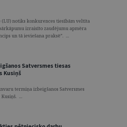
ē (LU) notiks konkurences tiesībām veltīta
 pārkāpumu izraisīto zaudējumu apmēra
ncips un tā ieviešana praksē”. ...
beigšanos Satversmes tiesas
s Kusiņš
pilnvaru termiņa izbeigšanos Satversmes
Kusiņš. ...
ikties pētniecisko darbu