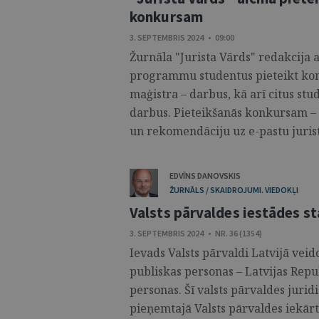
konkursam
3. SEPTEMBRIS 2024 • 09:00
Žurnāla "Jurista Vārds" redakcija a
programmu studentus pieteikt kon
maģistra – darbus, kā arī citus stu
darbus. Pieteikšanās konkursam – l
un rekomendāciju uz e-pastu jurist
EDVĪNS DANOVSKIS
ŽURNĀLS / SKAIDROJUMI. VIEDOKĻI
Valsts pārvaldes iestādes st
3. SEPTEMBRIS 2024 • NR. 36 (1354)
Ievads Valsts pārvaldi Latvijā veid
publiskas personas – Latvijas Repub
personas. Šī valsts pārvaldes jurid
pieņemtajā Valsts pārvaldes iekārt