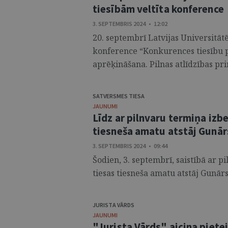
tiesībām veltīta konference
3. SEPTEMBRIS 2024 • 12:02
20. septembrī Latvijas Universitāt
konference “Konkurences tiesību
aprēķināšana. Pilnas atlīdzības pri
SATVERSMES TIESA
JAUNUMI
Līdz ar pilnvaru termiņa iz
tiesneša amatu atstāj Gunār
3. SEPTEMBRIS 2024 • 09:44
Šodien, 3. septembrī, saistībā ar 
tiesas tiesneša amatu atstāj Gunārs 
JURISTA VĀRDS
JAUNUMI
"Jurista Vārds" aicina piete