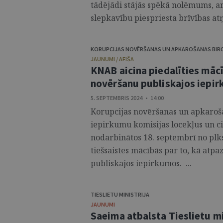
tādējādi stājās spēkā nolēmums, a
slepkavību piespriesta brīvības a
KORUPCIJAS NOVĒRŠANAS UN APKAROŠANAS BIR
JAUNUMI / AFIŠA
KNAB aicina piedalīties mācī
novēršanu publiskajos iepi
5. SEPTEMBRIS 2024 • 14:00
Korupcijas novēršanas un apkaroša
iepirkumu komisijas locekļus un ci
nodarbinātos 18. septembrī no plks
tiešsaistes mācībās par to, kā atpa
publiskajos iepirkumos. ...
TIESLIETU MINISTRIJA
JAUNUMI
Saeima atbalsta Tieslietu mi