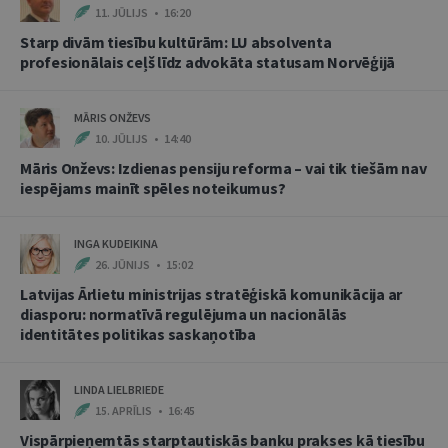
11. JŪLIJS • 16:20
Starp divām tiesību kultūrām: LU absolventa
profesionālais ceļš līdz advokāta statusam Norvēģijā
MĀRIS ONŽEVS
10. JŪLIJS • 14:40
Māris Onževs: Izdienas pensiju reforma – vai tik tiešām nav
iespējams mainīt spēles noteikumus?
INGA KUDEIKINA
26. JŪNIJS • 15:02
Latvijas Ārlietu ministrijas stratēģiskā komunikācija ar
diasporu: normatīvā regulējuma un nacionālās
identitātes politikas saskaņotība
LINDA LIELBRIEDE
15. APRĪLIS • 16:45
Vispārpieņemtās starptautiskās banku prakses kā tiesību