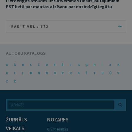
Lietderīgas atbildes uz Satversmes tiesas jautājumiem
EST lietā par mantas atzīšanu par noziedzīgi iegūtu
RĀDĪT VĒL /
372
AUTORU KATALOGS
A
Ā
B
C
Č
D
E
Ē
F
G
Ģ
H
I
J
K
Ķ
L
Ļ
M
N
Ņ
O
P
R
S
Š
T
U
Ū
V
Z
Ž
ŽURNĀLS
NOZARES
VEIKALS
Civiltiesības