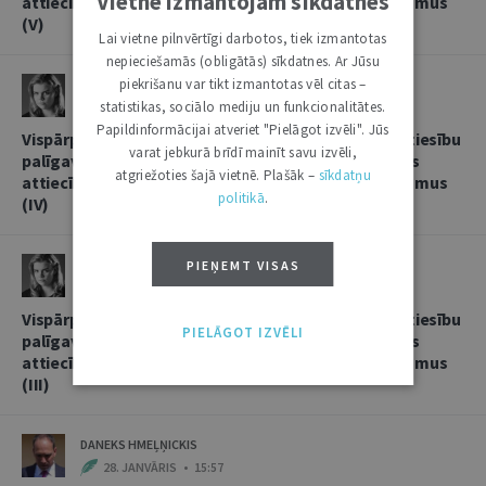
Vietnē izmantojam sīkdatnes
attiecībās, sniedzot korespondentbanku pakalpojumus
(V)
Lai vietne pilnvērtīgi darbotos, tiek izmantotas
nepieciešamās (obligātās) sīkdatnes. Ar Jūsu
piekrišanu var tikt izmantotas vēl citas –
LINDA LIELBRIEDE
statistikas, sociālo mediju un funkcionalitātes.
20. FEBRUĀRIS • 11:13
Papildinformācijai atveriet "Pielāgot izvēli". Jūs
Vispārpieņemtās starptautiskās banku prakses kā tiesību
varat jebkurā brīdī mainīt savu izvēli,
palīgavota vieta un loma kredītiestāžu savstarpējās
atgriežoties šajā vietnē. Plašāk –
sīkdatņu
attiecībās, sniedzot korespondentbanku pakalpojumus
politikā
.
(IV)
LINDA LIELBRIEDE
PIEŅEMT VISAS
4. FEBRUĀRIS • 17:53
Vispārpieņemtās starptautiskās banku prakses kā tiesību
PIELĀGOT IZVĒLI
palīgavota vieta un loma kredītiestāžu savstarpējās
attiecībās, sniedzot korespondentbanku pakalpojumus
(III)
DANEKS HMEĻŅICKIS
28. JANVĀRIS • 15:57