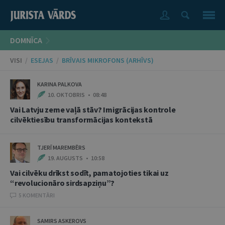
DOMNĪCA
VISI
/
ESEJAS
/
BRĪVAIS MIKROFONS (ARHĪVS)
KARINA PALKOVA
10. OKTOBRIS • 08:48
Vai Latvju zeme vaļā stāv? Imigrācijas kontrole
cilvēktiesību transformācijas kontekstā
TJERĪ MAREMBĒRS
19. AUGUSTS • 10:58
Vai cilvēku drīkst sodīt, pamatojoties tikai uz
“revolucionāro sirdsapziņu”?
5 KOMENTĀRI
SAMIRS ASKEROVS