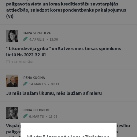
palīgavota vieta un loma kredītiestāžu savstarpējās
attiecībās, sniedzot korespondentbanku pakalpojumus
(VI)
DAIRA SERGEJEVA
4. APRĪLIS • 13:30
“Likumdevēja griba” un Satversmes tiesas spriedums
lietā Nr. 2022-32-01
1 KOMENTĀRI
IRĒNA KUCINA
14. MARTS • 09:13
Ja mēs laužam likumu, mēs laužam arī mieru
LINDA LIELBRIEDE
6. MARTS • 13:07
Vispārpieņemtās starptautiskās banku prakses kā tiesību
palīgavota vieta un loma kredītiestāžu savstarpējās