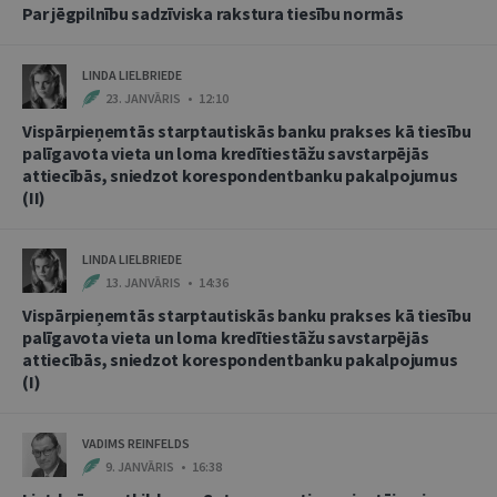
Par jēgpilnību sadzīviska rakstura tiesību normās
LINDA LIELBRIEDE
23. JANVĀRIS • 12:10
Vispārpieņemtās starptautiskās banku prakses kā tiesību
palīgavota vieta un loma kredītiestāžu savstarpējās
attiecībās, sniedzot korespondentbanku pakalpojumus
(II)
LINDA LIELBRIEDE
13. JANVĀRIS • 14:36
Vispārpieņemtās starptautiskās banku prakses kā tiesību
palīgavota vieta un loma kredītiestāžu savstarpējās
attiecībās, sniedzot korespondentbanku pakalpojumus
(I)
VADIMS REINFELDS
9. JANVĀRIS • 16:38