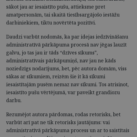
sākot jau ar iesaistīto pušu, attieksme pret
amatpersonām, tai skaitā tiesībsargājošo iestāžu
darbiniekiem, tiktu novērtēta pozitīvi.
Daudzi varbūt nodomās, ka par idejas iedzīvināšanu
administratīvā pārkāpuma procesā nav jēgas lauzīt
galvu, jo tas jau ir tāds “dzīves sīkums”,
administratīvais pārkāpumiņš, nav jau ne kāds
noziedzīgs nodarījums, bet, pēc autora domām, viss
sākas ar sīkumiem, reizēm šie it kā sīkumi
iesaistītajām pusēm nemaz nav sīkumi. Tos atrisinot,
iesaistīto pušu vērtējumā, var paveikt grandiozu
darbu.
Rezumējot autora pārdomas, rodas retorisks, bet
varbūt arī pat ne tik retorisks jautājums: vai
administratīvā pārkāpuma process un ar to saistītais