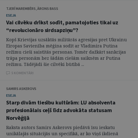
TJERĪ MAREMBĒRS, ĀRONS BASS
ESEJA
Vai cilvēku drīkst sodīt, pamatojoties tikai uz
“revolucionāro sirdsapziņu”?
Kopš Krievijas uzsāktās militārās agresijas pret Ukrainu
Eiropas Savienība mēģina sodīt ar Vladimira Putina
režīmu cieši saistītās personas. Tomēr dažkārt sankcijas
trāpa personām bez šādām ciešām saiknēm ar Putina
režīmu. Tādējādi šie cilvēki būtībā ...
5 KOMENTĀRI
SAMIRS ASKEROVS
ESEJA
Starp divām tiesību kultūrām: LU absolventa
profesionālais ceļš līdz advokāta statusam
Norvēģijā
Raksta autors Samirs Askerovs piedāvā īsu ieskatu
unikālajās situācijās un specifikā, ar ko viņš ikdienā