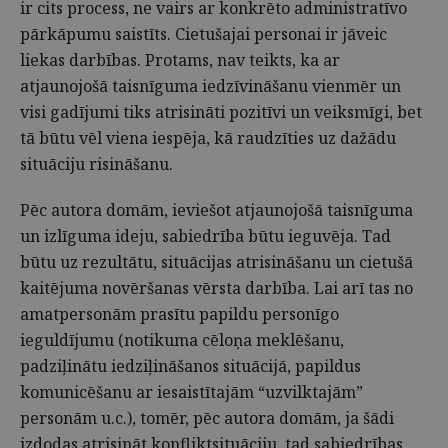
ir cits process, ne vairs ar konkrēto administratīvo
pārkāpumu saistīts. Cietušajai personai ir jāveic
liekas darbības. Protams, nav teikts, ka ar
atjaunojošā taisnīguma iedzīvināšanu vienmēr un
visi gadījumi tiks atrisināti pozitīvi un veiksmīgi, bet
tā būtu vēl viena iespēja, kā raudzīties uz dažādu
situāciju risināšanu.
Pēc autora domām, ieviešot atjaunojošā taisnīguma
un izlīguma ideju, sabiedrība būtu ieguvēja. Tad
būtu uz rezultātu, situācijas atrisināšanu un cietušā
kaitējuma novēršanas vērsta darbība. Lai arī tas no
amatpersonām prasītu papildu personīgo
ieguldījumu (notikuma cēloņa meklēšanu,
padziļinātu iedziļināšanos situācijā, papildus
komunicēšanu ar iesaistītajām “uzvilktajām”
personām u.c.), tomēr, pēc autora domām, ja šādi
izdodas atrisināt konfliktsituāciju, tad sabiedrības,