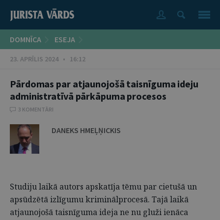
DOMNĪCA
ESEJA
23. APRĪLIS 2024 • 16:12
Pārdomas par atjaunojošā taisnīguma ideju
administratīvā pārkāpuma procesos
3 KOMENTĀRI
DANEKS HMEĻŅICKIS
Studiju laikā autors apskatīja tēmu par cietušā un
apsūdzētā izlīgumu kriminālprocesā. Tajā laikā
atjaunojošā taisnīguma ideja ne nu gluži ienāca