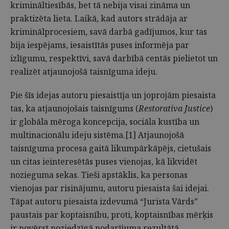
krimināltiesībās, bet tā nebija visai zināma un
praktizēta lieta. Laikā, kad autors strādāja ar
kriminālprocesiem, savā darbā gadījumos, kur tas
bija iespējams, iesaistītās puses informēja par
izlīgumu, respektīvi, savā darbībā centās pielietot un
realizēt atjaunojošā taisnīguma ideju.
Pie šīs idejas autoru piesaistīja un joprojām piesaista
tas, ka atjaunojošais taisnīgums (
Restorativa Justice
)
ir globāla mēroga koncepcija, sociāla kustība un
multinacionālu ideju sistēma.[1] Atjaunojošā
taisnīguma procesa gaitā likumpārkāpējs, cietušais
un citas ieinteresētās puses vienojas, kā likvidēt
nozieguma sekas. Tieši apstāklis, ka personas
vienojas par risinājumu, autoru piesaista šai idejai.
Tāpat autoru piesaista izdevumā “Jurista Vārds”
paustais par koptaisnību, proti, koptaisnības mērķis
ir novērst noziedzīgā nodarījuma rezultātā