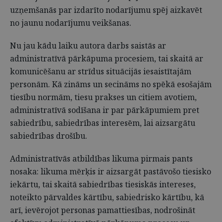
uzņemšanās par izdarīto nodarījumu spēj aizkavēt
no jaunu nodarījumu veikšanas.
Nu jau kādu laiku autora darbs saistās ar
administratīvā pārkāpuma procesiem, tai skaitā ar
komunicēšanu ar strīdus situācijās iesaistītajām
personām. Kā zināms un secināms no spēkā esošajām
tiesību normām, tiesu prakses un citiem avotiem,
administratīvā sodīšana ir par pārkāpumiem pret
sabiedrību, sabiedrības interesēm, lai aizsargātu
sabiedrības drošību.
Administratīvās atbildības likuma pirmais pants
nosaka: likuma mērķis ir aizsargāt pastāvošo tiesisko
iekārtu, tai skaitā sabiedrības tiesiskās intereses,
noteikto pārvaldes kārtību, sabiedrisko kārtību, kā
arī, ievērojot personas pamattiesības, nodrošināt