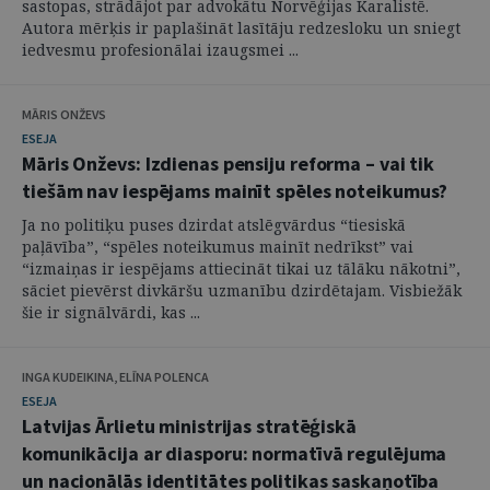
sastopas, strādājot par advokātu Norvēģijas Karalistē.
Autora mērķis ir paplašināt lasītāju redzesloku un sniegt
iedvesmu profesionālai izaugsmei ...
MĀRIS ONŽEVS
ESEJA
Māris Onževs: Izdienas pensiju reforma – vai tik
tiešām nav iespējams mainīt spēles noteikumus?
Ja no politiķu puses dzirdat atslēgvārdus “tiesiskā
paļāvība”, “spēles noteikumus mainīt nedrīkst” vai
“izmaiņas ir iespējams attiecināt tikai uz tālāku nākotni”,
sāciet pievērst divkāršu uzmanību dzirdētajam. Visbiežāk
šie ir signālvārdi, kas ...
INGA KUDEIKINA, ELĪNA POLENCA
ESEJA
Latvijas Ārlietu ministrijas stratēģiskā
komunikācija ar diasporu: normatīvā regulējuma
un nacionālās identitātes politikas saskaņotība