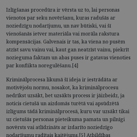
Izlīgšanas procedūra ir vērsta uz to, lai personas
vienotos par seku novēršanu, kuras radušās ar
noziedzīgu nodarījumu, un nav būtiski, vai šī
vienošanās ietver materiāla vai morāla rakstura
kompensācijas. Galvenais ir tas, ka viena no pusēm
atzīst savu vainu vai, kaut gan neatzīst vainu, piekrīt
nozieguma faktam un abas puses ir gatavas vienoties
par konflikta noregulēšanu.[4]
Kriminālprocesa likumā šī ideja ir iestrādāta ar
motivējošu normu, nosakot, ka kriminālprocesu
nedrīkst uzsākt, bet uzsākts process ir jāizbeidz, ja
noticis cietušā un aizdomās turētā vai apsūdzētā
izlīgums tādā kriminālprocesā, kuru var uzsākt tikai
uz cietušās personas pieteikuma pamata un pilnīgi
novērsts vai atlīdzināts ar izdarīto noziedzīgo
nodarījumu radītais kaitējums.[5] Atbildības