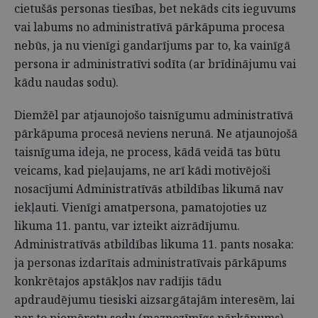
cietušās personas tiesības, bet nekāds cits ieguvums
vai labums no administratīvā pārkāpuma procesa
nebūs, ja nu vienīgi gandarījums par to, ka vainīgā
persona ir administratīvi sodīta (ar brīdinājumu vai
kādu naudas sodu).
Diemžēl par atjaunojošo taisnīgumu administratīvā
pārkāpuma procesā neviens nerunā. Ne atjaunojošā
taisnīguma ideja, ne process, kādā veidā tas būtu
veicams, kad pieļaujams, ne arī kādi motivējoši
nosacījumi Administratīvās atbildības likumā nav
iekļauti. Vienīgi amatpersona, pamatojoties uz
likuma 11. pantu, var izteikt aizrādījumu.
Administratīvās atbildības likuma 11. pants nosaka:
ja personas izdarītais administratīvais pārkāpums
konkrētajos apstākļos nav radījis tādu
apdraudējumu tiesiski aizsargātajām interesēm, lai