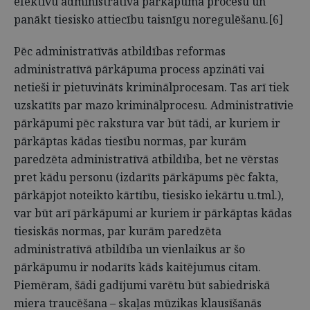
efektīvu administratīvā pārkāpuma procesu un
panākt tiesisko attiecību taisnīgu noregulēšanu.[6]
Pēc administratīvās atbildības reformas
administratīvā pārkāpuma process apzināti vai
netieši ir pietuvināts kriminālprocesam. Tas arī tiek
uzskatīts par mazo kriminālprocesu. Administratīvie
pārkāpumi pēc rakstura var būt tādi, ar kuriem ir
pārkāptas kādas tiesību normas, par kurām
paredzēta administratīvā atbildība, bet ne vērstas
pret kādu personu (izdarīts pārkāpums pēc fakta,
pārkāpjot noteikto kārtību, tiesisko iekārtu u.tml.),
var būt arī pārkāpumi ar kuriem ir pārkāptas kādas
tiesiskās normas, par kurām paredzēta
administratīvā atbildība un vienlaikus ar šo
pārkāpumu ir nodarīts kāds kaitējumus citam.
Piemēram, šādi gadījumi varētu būt sabiedriskā
miera traucēšana – skaļas mūzikas klausīšanās