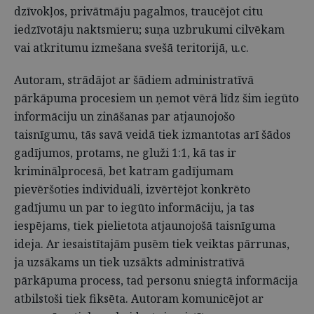
dzīvokļos, privātmāju pagalmos, traucējot citu
iedzīvotāju naktsmieru; suņa uzbrukumi cilvēkam
vai atkritumu izmešana svešā teritorijā, u.c.
Autoram, strādājot ar šādiem administratīvā
pārkāpuma procesiem un ņemot vērā līdz šim iegūto
informāciju un zināšanas par atjaunojošo
taisnīgumu, tās savā veidā tiek izmantotas arī šādos
gadījumos, protams, ne gluži 1:1, kā tas ir
kriminālprocesā, bet katram gadījumam
pievēršoties individuāli, izvērtējot konkrēto
gadījumu un par to iegūto informāciju, ja tas
iespējams, tiek pielietota atjaunojošā taisnīguma
ideja. Ar iesaistītajām pusēm tiek veiktas pārrunas,
ja uzsākams un tiek uzsākts administratīvā
pārkāpuma process, tad personu sniegtā informācija
atbilstoši tiek fiksēta. Autoram komunicējot ar