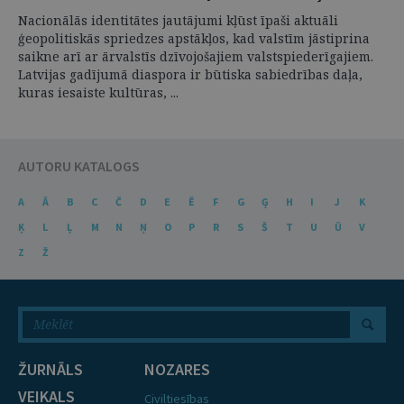
Nacionālās identitātes jautājumi kļūst īpaši aktuāli
ģeopolitiskās spriedzes apstākļos, kad valstīm jāstiprina
saikne arī ar ārvalstīs dzīvojošajiem valstspiederīgajiem.
Latvijas gadījumā diaspora ir būtiska sabiedrības daļa,
kuras iesaiste kultūras, ...
AUTORU KATALOGS
A
Ā
B
C
Č
D
E
Ē
F
G
Ģ
H
I
J
K
Ķ
L
Ļ
M
N
Ņ
O
P
R
S
Š
T
U
Ū
V
Z
Ž
ŽURNĀLS
NOZARES
VEIKALS
Civiltiesības