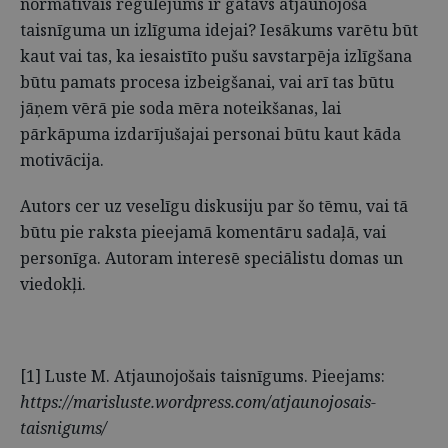
normatīvais regulējums ir gatavs atjaunojošā
taisnīguma un izlīguma idejai? Iesākums varētu būt
kaut vai tas, ka iesaistīto pušu savstarpēja izlīgšana
būtu pamats procesa izbeigšanai, vai arī tas būtu
jāņem vērā pie soda mēra noteikšanas, lai
pārkāpuma izdarījušajai personai būtu kaut kāda
motivācija.
Autors cer uz veselīgu diskusiju par šo tēmu, vai tā
būtu pie raksta pieejamā komentāru sadaļā, vai
personīga. Autoram interesē speciālistu domas un
viedokļi.
[1] Luste M. Atjaunojošais taisnīgums. Pieejams:
https://marisluste.wordpress.com/atjaunojosais-
taisnigums/