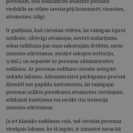
personām, tiek noskaidrots iesaistīto personu
viedoklis un vēlme savstarpēji komunicēt, vienoties,
atvainoties, izlīgt.
Ir gadījumi, kad cietušais vēlētos, lai vainīgais izprot
notikušo, cilvēcīgi atvainojas, novērš nodarījuma
sekas (atlīdzina par suņa sakostajām drēbēm, savāc
izmestos atkritumus, atstājot sakoptu teritoriju,
u.tml.), un nepastāv uz personas administratīvu
sodīšanu. Ar personas sodīšanu cietušie neiegūst
nekādu labumu. Administratīvā pārkāpuma procesā
diemžēl nav papildu instrumentu, lai vainīgajai
personai uzliktu pienākumu atvainoties cietušajam,
atlīdzināt kaitējumu vai savākt cita teritorijā
izmestos atkritumus.
Ja iet klasisko sodīšanas ceļu, tad cietušās personas
vienīgais labums, ko tā iegūst, ir izmantot savas kā