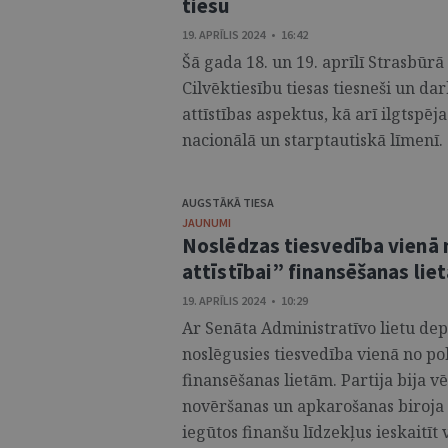
tiesu
19. APRĪLIS 2024 • 16:42
Šā gada 18. un 19. aprīlī Strasbūrā
Cilvēktiesību tiesas tiesneši un da
attīstības aspektus, kā arī ilgtspē
nacionālā un starptautiskā līmenī. 
AUGSTĀKĀ TIESA
JAUNUMI
Noslēdzas tiesvedība vienā n
attīstībai” finansēšanas lie
19. APRĪLIS 2024 • 10:29
Ar Senāta Administratīvo lietu de
noslēgusies tiesvedība vienā no poli
finansēšanas lietām. Partija bija vē
novēršanas un apkarošanas biroja 
iegūtos finanšu līdzekļus ieskaitīt