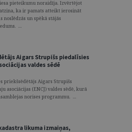
iesa pieteikumu noraidīja. Izvērtējot
atzina, ka ir pamats atteikt ierosināt
ds noslēdzās un spēkā stājās
edums. ...
tājs Aigars Strupišs piedalīsies
sociācijas valdes sēdē
es priekšsēdētājs Aigars Strupišs
ju asociācijas (ENCJ) valdes sēdē, kurā
asamblejas norises programmu. ...
 kadastra likuma izmaiņas,