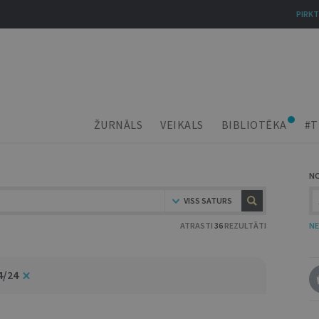
PIRKT
ŽURNĀLS
VEIKALS
BIBLIOTĒKA
#T
N
VISS SATURS
ATRASTI
36
REZULTĀTI
NE
4/24