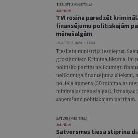
TIESLIETU MINISTRIJA
JAUNUMI
TM rosina paredzēt krimināl
finansējumu politiskajām pa
mēnešalgām
19. APRĪLIS 2024 • 17:54
Tieslietu ministrija iesniegusi Sae
grozījumiem Krimināllikumā, lai p
politisko partiju nelikumīgu fina
nelikumīgā finansējuma slieksni, no
no liela apmēra (50 minimālās mē
minimālās mēnešalgas). Izmaiņas 
saņemšanu politiskajām partijām. .
SATVERSMES TIESA
JAUNUMI
Satversmes tiesa stiprina di