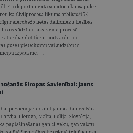
villietu departamenta senatoru kopsapulce
t, ka Civilprocesa likums atbilstoši 74.
rīgi neierobežo lietas dalībnieku tiesības
blakus sūdzību rakstveida procesā.
es tiesības dot tiesai mutvārdu un
as puses pieteikumu vai sūdzību ir
rincipu izpausme. ...
enošanās Eiropas Savienībai: jauns
ai
bai pievienojās desmit jaunas dalībvalstis:
Latvija, Lietuva, Malta, Polija, Slovākija,
ākā paplašināšanās gan cilvēku, gan valstu
ās kopējā Savienības tiesiskajā telpā ienesa