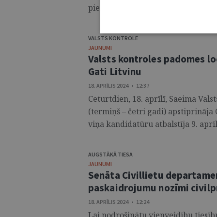
piemērot drošības līdzekļa izpildes
VALSTS KONTROLE
JAUNUMI
Valsts kontroles padomes lo
Gati Litvinu
18. APRĪLIS 2024 • 12:37
Ceturtdien, 18. aprīlī, Saeima Val
(termiņš – četri gadi) apstiprināja
viņa kandidatūru atbalstīja 9. aprīlī
AUGSTĀKĀ TIESA
JAUNUMI
Senāta Civillietu departame
paskaidrojumu nozīmi civil
18. APRĪLIS 2024 • 12:24
Lai nodrošinātu vienveidību tiesī