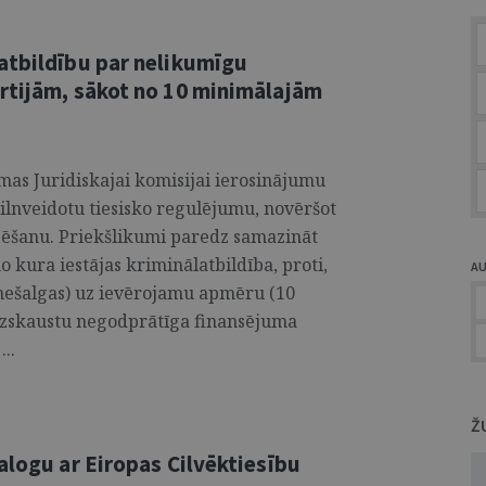
atbildību par nelikumīgu
rtijām, sākot no 10 minimālajām
imas Juridiskajai komisijai ierosinājumu
ilnveidotu tiesisko regulējumu, novēršot
nsēšanu. Priekšlikumi paredz samazināt
 kura iestājas kriminālatbildība, proti,
A
nešalgas) uz ievērojamu apmēru (10
izskaustu negodprātīga finansējuma
..
Ž
alogu ar Eiropas Cilvēktiesību