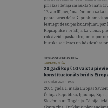
priekšsēdētāja sasauktā Senāta Ci
17. aprīlī pieņēma lēmumu izskaidro
panta otrās daļas 7. punktam vispā
iesniegt tiesai paskaidrojumu par 
Kopsapulce norādīja, ka vienas pus
rakstveida paskaidrojumus par otr
būtiska sacīkstes un līdztiesības p
EIROPAS SAVIENĪBAS TIESA
JAUNUMI / AFIŠA
20 gadi kopš 10 valstu pievi
konstitucionāls brīdis Eirop
18. APRĪLIS 2024 • 10:39
2004. gada 1. maijā Eiropas Savienī
Čehijas Republika, Igaunija, Kipra, 
Slovēnija un Ungārija. Tā bija liel
skaita ziņā. Turklāt šī pievienošan