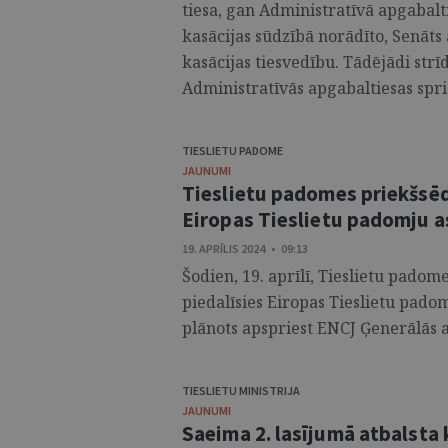
tiesa, gan Administratīvā apgabalt
kasācijas sūdzībā norādīto, Senāts 
kasācijas tiesvedību. Tādējādi strī
Administratīvās apgabaltiesas spri
TIESLIETU PADOME
JAUNUMI
Tieslietu padomes priekšsēdē
Eiropas Tieslietu padomju a
19. APRĪLIS 2024 • 09:13
Šodien, 19. aprīlī, Tieslietu padom
piedalīsies Eiropas Tieslietu padom
plānots apspriest ENCJ Ģenerālās 
TIESLIETU MINISTRIJA
JAUNUMI
Saeima 2. lasījumā atbalsta