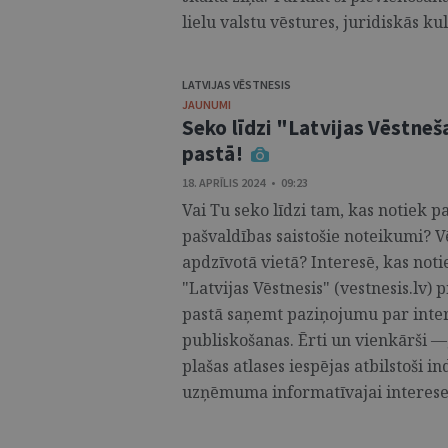
lielu valstu vēstures, juridiskās ku
LATVIJAS VĒSTNESIS
JAUNUMI
Seko līdzi "Latvijas Vēstne
pastā!
18. APRĪLIS 2024 • 09:23
Vai Tu seko līdzi tam, kas notiek pa
pašvaldības saistošie noteikumi? V
apdzīvotā vietā? Interesē, kas noti
"Latvijas Vēstnesis" (vestnesis.lv)
pastā saņemt paziņojumu par intere
publiskošanas. Ērti un vienkārši 
plašas atlases iespējas atbilstoši in
uzņēmuma informatīvajai interesei.