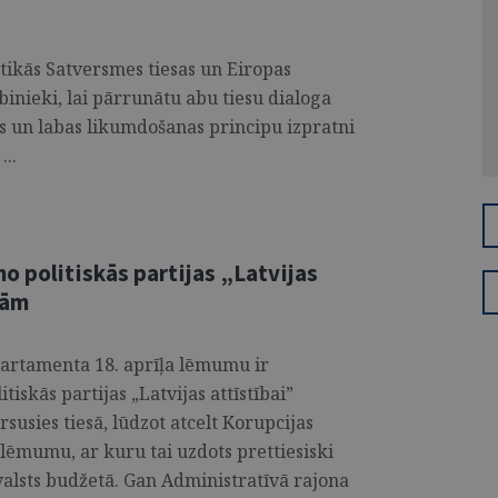
 tikās Satversmes tiesas un Eiropas
rbinieki, lai pārrunātu abu tiesu dialoga
jas un labas likumdošanas principu izpratni
...
o politiskās partijas „Latvijas
tām
partamenta 18. aprīļa lēmumu ir
tiskās partijas „Latvijas attīstībai”
rsusies tiesā, lūdzot atcelt Korupcijas
lēmumu, ar kuru tai uzdots prettiesiski
 valsts budžetā. Gan Administratīvā rajona