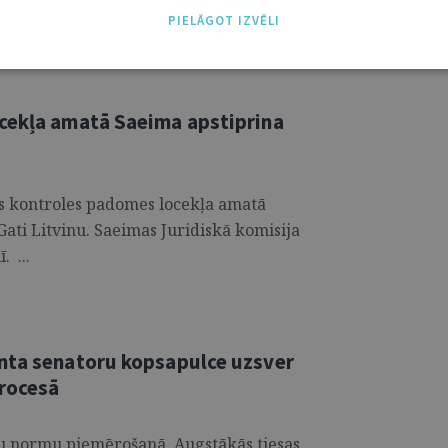
 elektronisko uzraudzību. ...
PIELĀGOT IZVĒLI
cekļa amatā Saeima apstiprina
sts kontroles padomes locekļa amatā
 Gati Litvinu. Saeimas Juridiskā komisija
. ...
nta senatoru kopsapulce uzsver
procesā
bu normu piemērošanā, Augstākās tiesas