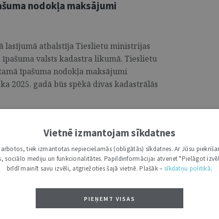
pašuma nodokļa maksājumi
ā lasījumā atbalstīja Tieslietu ministrijas
īpašuma valsts kadastra likumā. Tieslietu
kustamā īpašuma nodokļa maksājumi
ka 2025. gadā būs spēkā divas kadastrālās
Vietnē izmantojam sīkdatnes
ektronisko uzraudzību,
i darbotos, tiek izmantotas nepieciešamās (obligātās) sīkdatnes. Ar Jūsu piekriša
kas, sociālo mediju un funkcionalitātes. Papildinformācijai atveriet "Pielāgot izvēl
brīdī mainīt savu izvēli, atgriežoties šajā vietnē. Plašāk –
sīkdatņu politikā
.
n veicinātu sabiedrības drošību kopumā,
PIEŅEMT VISAS
ptuāli atbalstīja grozījumus
z, ka varmācīgajai personai varēs