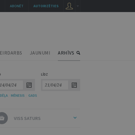
ABONĒT
AUTORIZĒTIES
EIRDARBS
JAUNUMI
ARHĪVS
O
LĪDZ
DĒĻA
/
MĒNESIS
/
GADS
VISS SATURS