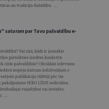
ltūras un tradīciju dažādību. ...
ša" saturam par Tavu pašvaldību e-
švaldībā? Vai zini, kādi ir jaunākie
ēlies pieteikties izsolēm konkrētā
ek citās pašvaldībās? Oficiālais izdevums
 piedāvā iespēju katram iedzīvotājam e-
sējošo publikāciju tūlītēji pēc tās
—; pakalpojums SEKO LĪDZI nodrošina
dividuālajai vajadzībai vai iestādes,
 ...