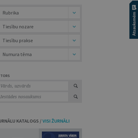
Rubrika
Tiesību nozare
Tiesību prakse
Numura tēma
UTORS
URNĀLU KATALOGS /
VISI ŽURNĀLI