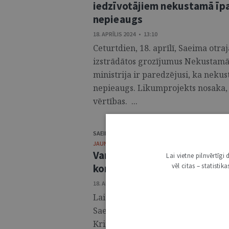
iedzīvotājiem nekustamā ī
nepieaugs
18. APRĪLIS 2024 • 13:10
Ceturtdien, 18. aprīlī, Saeima otraj
izstrādātos grozījumus Nekustamā 
ministrija ir paredzējusi, ka ne
nepieaugs. Likumprojekts nosaka, 
vērtības. ...
SAEIMAS PRESES DIENESTS
JAUNUMI
Varmākam varēs piemērot el
Lai vietne pilnvērtīg
konceptuāli lemj Saeima
vēl citas – statisti
18. APRĪLIS 2024 • 12:39
Lai mazinātu vardarbību ģimenē u
Saeima ceturtdien, 18.aprīlī, konce
Kriminālprocesa likumā. Tie pared